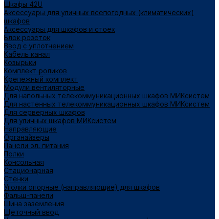
Шкафы 42U
Аксессуары для уличных всепогодных (климатических)
шкафов
Аксессуары для шкафов и стоек
Блок розеток
Ввод с уплотнением
Кабель канал
Козырьки
Комплект роликов
Крепежный комплект
Модули вентиляторные
Для напольных телекоммуникационных шкафов МИКсистем
Для настенных телекоммуникационных шкафов МИКсистем
Для серверных шкафов
Для уличных шкафов МИКсистем
Направляющие
Органайзеры
Панели эл. питания
Полки
Консольная
Стационарная
Стенки
Уголки опорные (направляющие) для шкафов
Фальш-панели
Шина заземления
Щеточный ввод