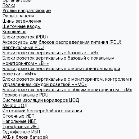
Полки
Уголки направляющие
Фальш-панели
Шины заземления
Щеточные вводы
Колокейшн
Блоки розеток (PDU)
Аксессуары для блоков распределения питания (PDU)
Вертикальные PDU
Блоки розеток вертикальные базовые – «В»
Блоки розеток вертикальные базовый с локальным
мониторингом – «В+»
Блоки розеток вертикальные с мониторингом каждой
розетки – «М+»
Блоки розеток вертикальные с мониторингом, контролем и
управлением каждой розеткой – «МС»
Блоки розеток вертикальные с общим мониторингом – «М»
Горизонтальные PDU
Система изоляции коридоров ЦОД
Микро ЦОД
Источники бесперебойного питания
Стоечные ИБП
Напольные ИБП
Трёхфазные ИБП
Однофазные ИБП
АКБ и блоки батарей