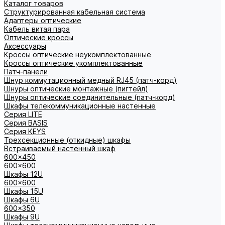
Каталог товаров
Структурированная кабельная система
Адаптеры оптические
Кабель витая пара
Оптические кроссы
Аксессуары
Кроссы оптические неукомплектованные
Кроссы оптические укомплектованные
Патч-панели
Шнур коммутационный медный RJ45 (патч-корд)
Шнуры оптические монтажные (пигтейл)
Шнуры оптические соединительные (патч-корд)
Шкафы телекоммуникационные настенные
Cерия LITE
Cерия BASIS
Cерия KEYS
Трехсекционные (откидные) шкафы
Встраиваемый настенный шкаф
600x450
600x600
Шкафы 12U
600x600
Шкафы 15U
Шкафы 6U
600x350
Шкафы 9U