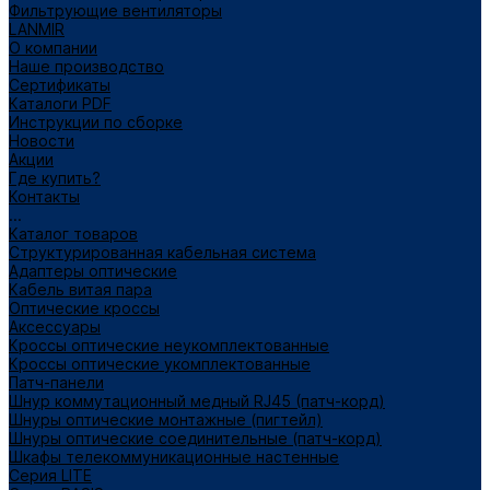
Фильтрующие вентиляторы
LANMIR
О компании
Наше производство
Сертификаты
Каталоги PDF
Инструкции по сборке
Новости
Акции
Где купить?
Контакты
...
Каталог товаров
Структурированная кабельная система
Адаптеры оптические
Кабель витая пара
Оптические кроссы
Аксессуары
Кроссы оптические неукомплектованные
Кроссы оптические укомплектованные
Патч-панели
Шнур коммутационный медный RJ45 (патч-корд)
Шнуры оптические монтажные (пигтейл)
Шнуры оптические соединительные (патч-корд)
Шкафы телекоммуникационные настенные
Cерия LITE