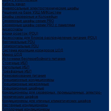
Кабель канал
Универсальные электротехнические шкафы
Решения на базе УЭШ МИКсистем
Шкафы серверные и Колокейшн
Серверные шкафы серия PRO
Серверные шкафы серии PRO с ламелями
Аксессуары
Блоки розеток (PDU)
Аксессуары для блоков распределения питания (PDU)
Вертикальные PDU
Горизонтальные PDU
Система изоляции коридоров ЦОД
Микро ЦОД
Источники бесперебойного питания
Стоечные ИБП
Напольные ИБП
Трёхфазные ИБП
Резервирование питания
Прецизионные кондиционеры
Прецизионные межрядные
Прецизионные шкафные
Кондиционеры для серверных, промышленных, электро-
технических шкафов
Кондиционеры для уличных климатических шкафов
Настенные кондиционеры
Потолочные кондиционеры