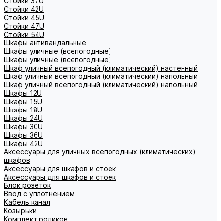
Стойки 37U
Стойки 42U
Стойки 45U
Стойки 47U
Стойки 54U
Шкафы антивандальные
Шкафы уличные (всепогодные)
Шкафы уличные (всепогодные)
Шкаф уличный всепогодный (климатический) настенный
Шкаф уличный всепогодный (климатический) напольный
Шкаф уличный всепогодный (климатический) напольный
Шкафы 12U
Шкафы 15U
Шкафы 18U
Шкафы 24U
Шкафы 30U
Шкафы 36U
Шкафы 42U
Аксессуары для уличных всепогодных (климатических)
шкафов
Аксессуары для шкафов и стоек
Аксессуары для шкафов и стоек
Блок розеток
Ввод с уплотнением
Кабель канал
Козырьки
Комплект роликов