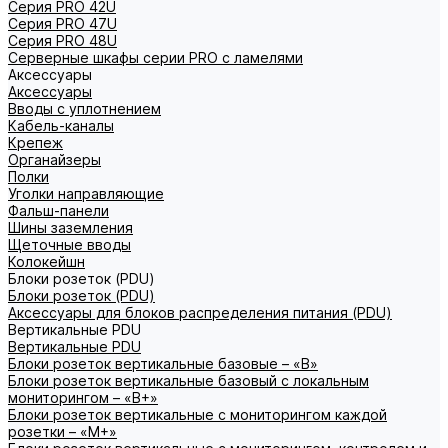
Серия PRO 42U
Серия PRO 47U
Серия PRO 48U
Серверные шкафы серии PRO с ламелями
Аксессуары
Аксессуары
Вводы с уплотнением
Кабель-каналы
Крепеж
Органайзеры
Полки
Уголки направляющие
Фальш-панели
Шины заземления
Щеточные вводы
Колокейшн
Блоки розеток (PDU)
Блоки розеток (PDU)
Аксессуары для блоков распределения питания (PDU)
Вертикальные PDU
Вертикальные PDU
Блоки розеток вертикальные базовые – «В»
Блоки розеток вертикальные базовый с локальным
мониторингом – «В+»
Блоки розеток вертикальные с мониторингом каждой
розетки – «М+»