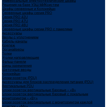
Универсальные электротехнические шкафы
Решения на базе УЭШ МИКсистем
Шкафы серверные и Колокейшн
Серверные шкафы серия PRO
Серия PRO 42U
Серия PRO 47U
Серия PRO 48U
Серверные шкафы серии PRO с ламелями
Аксессуары
Вводы с уплотнением
Кабель-каналы
Крепеж
Органайзеры
Полки
Уголки направляющие
Фальш-панели
Шины заземления
Щеточные вводы
Колокейшн
Блоки розеток (PDU)
Аксессуары для блоков распределения питания (PDU)
Вертикальные PDU
Блоки розеток вертикальные базовые – «В»
Блоки розеток вертикальные базовый с локальным
мониторингом – «В+»
Блоки розеток вертикальные с мониторингом каждой
розетки – «М+»