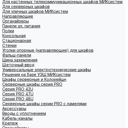
Для настенных телекоммуникационных шкафов МИКсистем
Для серверных шкафов
Для уличных шкафов МИКсистем
Направляющие
Органайзеры
Панели эл. питания
Полки
Консольная
Стационарная
Стенки
Уголки опорные (направляющие) для шкафов
Фальш-панели
Шина заземления
Щеточный ввод
Универсальные электротехнические шкафы
Решения на базе УЭШ МИКсистем
Шкафы серверные и Колокейшн
Серверные шкафы серия PRO
Серия PRO 42U
Серия PRO 47U
Серия PRO 48U
Серверные шкафы серии PRO с ламелями
Аксессуары
Вводы с уплотнением
Кабель-каналы
Крепеж
Органайзеры