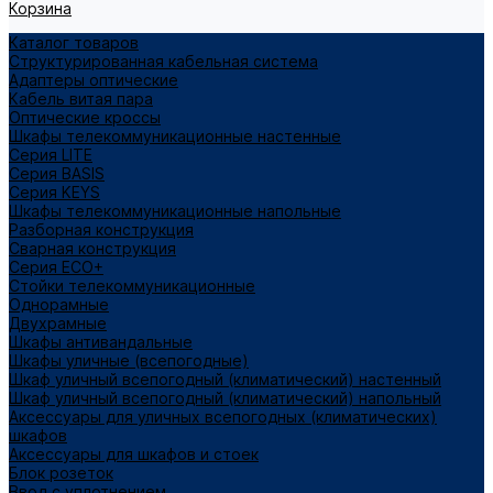
Корзина
Каталог товаров
Структурированная кабельная система
Адаптеры оптические
Кабель витая пара
Оптические кроссы
Шкафы телекоммуникационные настенные
Cерия LITE
Cерия BASIS
Cерия KEYS
Шкафы телекоммуникационные напольные
Разборная конструкция
Сварная конструкция
Серия ECO+
Стойки телекоммуникационные
Однорамные
Двухрамные
Шкафы антивандальные
Шкафы уличные (всепогодные)
Шкаф уличный всепогодный (климатический) настенный
Шкаф уличный всепогодный (климатический) напольный
Аксессуары для уличных всепогодных (климатических)
шкафов
Аксессуары для шкафов и стоек
Блок розеток
Ввод с уплотнением