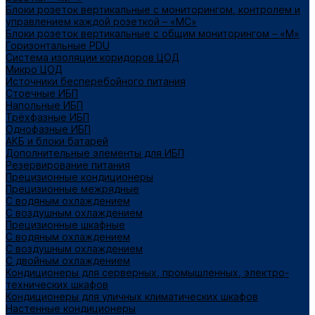
Блоки розеток вертикальные с мониторингом, контролем и
управлением каждой розеткой – «МС»
Блоки розеток вертикальные с общим мониторингом – «М»
Горизонтальные PDU
Система изоляции коридоров ЦОД
Микро ЦОД
Источники бесперебойного питания
Стоечные ИБП
Напольные ИБП
Трёхфазные ИБП
Однофазные ИБП
АКБ и блоки батарей
Дополнительные элементы для ИБП
Резервирование питания
Прецизионные кондиционеры
Прецизионные межрядные
С водяным охлаждением
С воздушным охлаждением
Прецизионные шкафные
С водяным охлаждением
С воздушным охлаждением
С двойным охлаждением
Кондиционеры для серверных, промышленных, электро-
технических шкафов
Кондиционеры для уличных климатических шкафов
Настенные кондиционеры