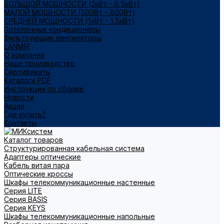
БОЛЬШОЙ МОЩНОСТИ (2кВт - 6,5кВт)
МАЛОЙ МОЩНОСТИ (500Вт – 800Вт)
СРЕДНЕЙ МОЩНОСТИ (1кВт - 1,5кВт)
Потолочные кондиционеры
Фильтрующие вентиляторы
LANMIR
О компании
Наше производство
Сертификаты
Каталоги PDF
Инструкции по сборке
Новости
Акции
Где купить?
Контакты
Каталог товаров
Структурированная кабельная система
Адаптеры оптические
Кабель витая пара
Оптические кроссы
Шкафы телекоммуникационные настенные
Cерия LITE
Cерия BASIS
Cерия KEYS
Шкафы телекоммуникационные напольные