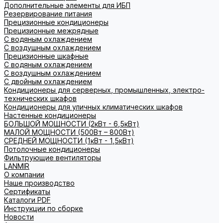
Дополнительные элементы для ИБП
Резервирование питания
Прецизионные кондиционеры
Прецизионные межрядные
С водяным охлаждением
С воздушным охлаждением
Прецизионные шкафные
С водяным охлаждением
С воздушным охлаждением
С двойным охлаждением
Кондиционеры для серверных, промышленных, электро-
технических шкафов
Кондиционеры для уличных климатических шкафов
Настенные кондиционеры
БОЛЬШОЙ МОЩНОСТИ (2кВт - 6,5кВт)
МАЛОЙ МОЩНОСТИ (500Вт – 800Вт)
СРЕДНЕЙ МОЩНОСТИ (1кВт - 1,5кВт)
Потолочные кондиционеры
Фильтрующие вентиляторы
LANMIR
О компании
Наше производство
Сертификаты
Каталоги PDF
Инструкции по сборке
Новости