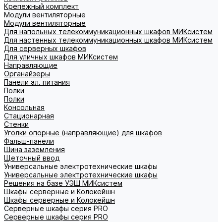
Крепежный комплект
Модули вентиляторные
Модули вентиляторные
Для напольных телекоммуникационных шкафов МИКсистем
Для настенных телекоммуникационных шкафов МИКсистем
Для серверных шкафов
Для уличных шкафов МИКсистем
Направляющие
Органайзеры
Панели эл. питания
Полки
Полки
Консольная
Стационарная
Стенки
Уголки опорные (направляющие) для шкафов
Фальш-панели
Шина заземления
Щеточный ввод
Универсальные электротехнические шкафы
Универсальные электротехнические шкафы
Решения на базе УЭШ МИКсистем
Шкафы серверные и Колокейшн
Шкафы серверные и Колокейшн
Серверные шкафы серия PRO
Серверные шкафы серия PRO