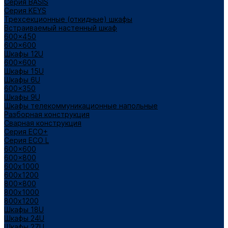
Cерия BASIS
Cерия KEYS
Трехсекционные (откидные) шкафы
Встраиваемый настенный шкаф
600x450
600x600
Шкафы 12U
600x600
Шкафы 15U
Шкафы 6U
600x350
Шкафы 9U
Шкафы телекоммуникационные напольные
Разборная конструкция
Сварная конструкция
Серия ECO+
Серия ECO L
600x600
600x800
600х1000
600х1200
800x800
800х1000
800х1200
Шкафы 18U
Шкафы 24U
Шкафы 27U