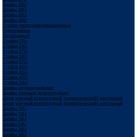
Шкафы 30U
Шкафы 36U
Шкафы 42U
Шкафы 48U
Стойки телекоммуникационные
Однорамные
Двухрамные
Стойки 17U
Стойки 24U
Стойки 27U
Стойки 33U
Стойки 37U
Стойки 42U
Стойки 45U
Стойки 47U
Стойки 54U
Шкафы антивандальные
Шкафы уличные (всепогодные)
Шкаф уличный всепогодный (климатический) настенный
Шкаф уличный всепогодный (климатический) напольный
Шкафы 12U
Шкафы 15U
Шкафы 18U
Шкафы 24U
Шкафы 30U
Шкафы 36U