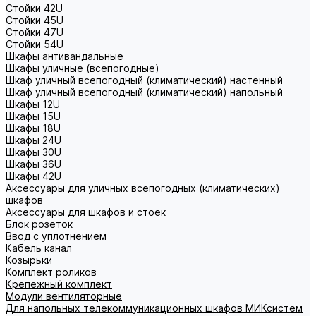
Стойки 42U
Стойки 45U
Стойки 47U
Стойки 54U
Шкафы антивандальные
Шкафы уличные (всепогодные)
Шкаф уличный всепогодный (климатический) настенный
Шкаф уличный всепогодный (климатический) напольный
Шкафы 12U
Шкафы 15U
Шкафы 18U
Шкафы 24U
Шкафы 30U
Шкафы 36U
Шкафы 42U
Аксессуары для уличных всепогодных (климатических)
шкафов
Аксессуары для шкафов и стоек
Блок розеток
Ввод с уплотнением
Кабель канал
Козырьки
Комплект роликов
Крепежный комплект
Модули вентиляторные
Для напольных телекоммуникационных шкафов МИКсистем