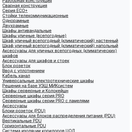
Разборная конструкция
Сварная конструкция
Серия ECO+
Стойки телекоммуникационные
Однорамные
Двухрамные
Шкафы антивандальные
Шкафы уличные (всепогодные)
Шкаф уличный всепогодный (климатический) настенный
Шкаф уличный всепогодный (климатический) напольный
Аксессуары для уличных всепогодных (климатических)
шкафов
Аксессуары для шкафов и стоек
Блок розеток
Ввод с уплотнением
Кабель канал
Универсальные электротехнические шкафы
Решения на базе УЭШ МИКсистем
Шкафы серверные и Колокейшн
Серверные шкафы серия PRO
Серверные шкафы серии PRO с ламелями
Аксессуары
Блоки розеток (PDU)
Аксессуары для блоков распределения питания (PDU)
Вертикальные PDU
Горизонтальные PDU
Система изоляции коридоров ЦОД