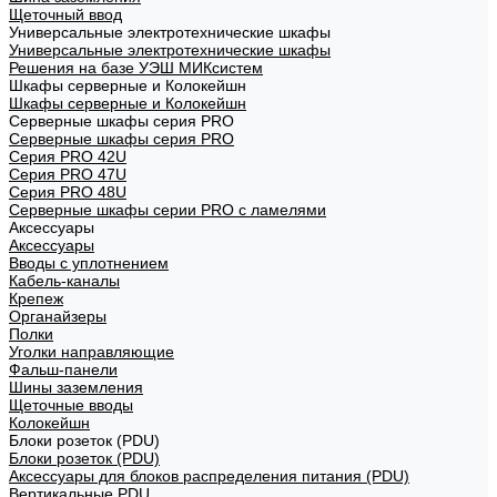
Щеточный ввод
Универсальные электротехнические шкафы
Универсальные электротехнические шкафы
Решения на базе УЭШ МИКсистем
Шкафы серверные и Колокейшн
Шкафы серверные и Колокейшн
Серверные шкафы серия PRO
Серверные шкафы серия PRO
Серия PRO 42U
Серия PRO 47U
Серия PRO 48U
Серверные шкафы серии PRO с ламелями
Аксессуары
Аксессуары
Вводы с уплотнением
Кабель-каналы
Крепеж
Органайзеры
Полки
Уголки направляющие
Фальш-панели
Шины заземления
Щеточные вводы
Колокейшн
Блоки розеток (PDU)
Блоки розеток (PDU)
Аксессуары для блоков распределения питания (PDU)
Вертикальные PDU