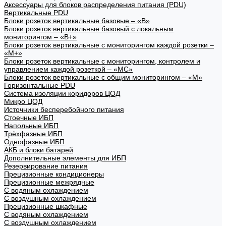
Аксессуары для блоков распределения питания (PDU)
Вертикальные PDU
Блоки розеток вертикальные базовые – «В»
Блоки розеток вертикальные базовый с локальным
мониторингом – «В+»
Блоки розеток вертикальные с мониторингом каждой розетки –
«М+»
Блоки розеток вертикальные с мониторингом, контролем и
управлением каждой розеткой – «МС»
Блоки розеток вертикальные с общим мониторингом – «М»
Горизонтальные PDU
Система изоляции коридоров ЦОД
Микро ЦОД
Источники бесперебойного питания
Стоечные ИБП
Напольные ИБП
Трёхфазные ИБП
Однофазные ИБП
АКБ и блоки батарей
Дополнительные элементы для ИБП
Резервирование питания
Прецизионные кондиционеры
Прецизионные межрядные
С водяным охлаждением
С воздушным охлаждением
Прецизионные шкафные
С водяным охлаждением
С воздушным охлаждением