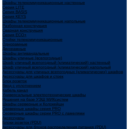
Шкафы телекоммуникационные настенные
Cерия LITE
Cерия BASIS
Cерия KEYS
Шкафы телекоммуникационные напольные
Разборная конструкция
Сварная конструкция
Серия ECO+
Стойки телекоммуникационные
Однорамные
Двухрамные
Шкафы антивандальные
Шкафы уличные (всепогодные)
Шкаф уличный всепогодный (климатический) настенный
Шкаф уличный всепогодный (климатический) напольный
Аксессуары для уличных всепогодных (климатических) шкафов
Аксессуары для шкафов и стоек
Блок розеток
Ввод с уплотнением
Кабель канал
Универсальные электротехнические шкафы
Решения на базе УЭШ МИКсистем
Шкафы серверные и Колокейшн
Серверные шкафы серия PRO
Серверные шкафы серии PRO с ламелями
Аксессуары
Блоки розеток (PDU)
Аксессуары для блоков распределения питания (PDU)