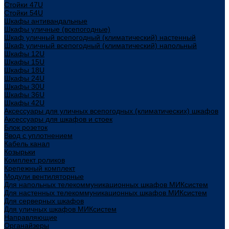
Стойки 47U
Стойки 54U
Шкафы антивандальные
Шкафы уличные (всепогодные)
Шкаф уличный всепогодный (климатический) настенный
Шкаф уличный всепогодный (климатический) напольный
Шкафы 12U
Шкафы 15U
Шкафы 18U
Шкафы 24U
Шкафы 30U
Шкафы 36U
Шкафы 42U
Аксессуары для уличных всепогодных (климатических) шкафов
Аксессуары для шкафов и стоек
Блок розеток
Ввод с уплотнением
Кабель канал
Козырьки
Комплект роликов
Крепежный комплект
Модули вентиляторные
Для напольных телекоммуникационных шкафов МИКсистем
Для настенных телекоммуникационных шкафов МИКсистем
Для серверных шкафов
Для уличных шкафов МИКсистем
Направляющие
Органайзеры