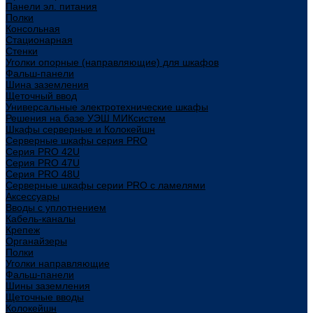
Панели эл. питания
Полки
Консольная
Стационарная
Стенки
Уголки опорные (направляющие) для шкафов
Фальш-панели
Шина заземления
Щеточный ввод
Универсальные электротехнические шкафы
Решения на базе УЭШ МИКсистем
Шкафы серверные и Колокейшн
Серверные шкафы серия PRO
Серия PRO 42U
Серия PRO 47U
Серия PRO 48U
Серверные шкафы серии PRO с ламелями
Аксессуары
Вводы с уплотнением
Кабель-каналы
Крепеж
Органайзеры
Полки
Уголки направляющие
Фальш-панели
Шины заземления
Щеточные вводы
Колокейшн