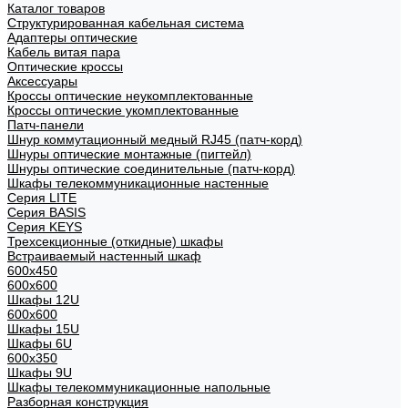
Каталог товаров
Структурированная кабельная система
Адаптеры оптические
Кабель витая пара
Оптические кроссы
Аксессуары
Кроссы оптические неукомплектованные
Кроссы оптические укомплектованные
Патч-панели
Шнур коммутационный медный RJ45 (патч-корд)
Шнуры оптические монтажные (пигтейл)
Шнуры оптические соединительные (патч-корд)
Шкафы телекоммуникационные настенные
Cерия LITE
Cерия BASIS
Cерия KEYS
Трехсекционные (откидные) шкафы
Встраиваемый настенный шкаф
600x450
600x600
Шкафы 12U
600x600
Шкафы 15U
Шкафы 6U
600x350
Шкафы 9U
Шкафы телекоммуникационные напольные
Разборная конструкция