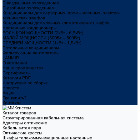
С воздушным охлаждением
С двойным охлаждением
Кондиционеры для серверных, промышленных, электро-
технических шкафов
Кондиционеры для уличных климатических шкафов
Настенные кондиционеры
БОЛЬШОЙ МОЩНОСТИ (2кВт - 6,5кВт)
МАЛОЙ МОЩНОСТИ (500Вт – 800Вт)
СРЕДНЕЙ МОЩНОСТИ (1кВт - 1,5кВт)
Потолочные кондиционеры
Фильтрующие вентиляторы
LANMIR
О компании
Наше производство
Сертификаты
Каталоги PDF
Инструкции по сборке
Новости
Акции
Где купить?
Контакты
Каталог товаров
Структурированная кабельная система
Адаптеры оптические
Кабель витая пара
Оптические кроссы
Шкафы телекоммуникационные настенные