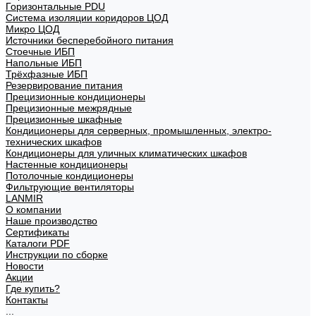
Горизонтальные PDU
Система изоляции коридоров ЦОД
Микро ЦОД
Источники бесперебойного питания
Стоечные ИБП
Напольные ИБП
Трёхфазные ИБП
Резервирование питания
Прецизионные кондиционеры
Прецизионные межрядные
Прецизионные шкафные
Кондиционеры для серверных, промышленных, электро-
технических шкафов
Кондиционеры для уличных климатических шкафов
Настенные кондиционеры
Потолочные кондиционеры
Фильтрующие вентиляторы
LANMIR
О компании
Наше производство
Сертификаты
Каталоги PDF
Инструкции по сборке
Новости
Акции
Где купить?
Контакты
...