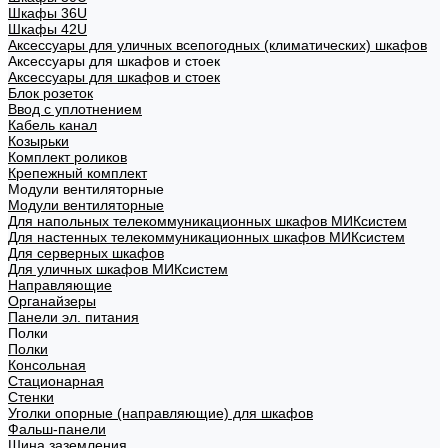
Шкафы 36U
Шкафы 42U
Аксессуары для уличных всепогодных (климатических) шкафов
Аксессуары для шкафов и стоек
Аксессуары для шкафов и стоек
Блок розеток
Ввод с уплотнением
Кабель канал
Козырьки
Комплект роликов
Крепежный комплект
Модули вентиляторные
Модули вентиляторные
Для напольных телекоммуникационных шкафов МИКсистем
Для настенных телекоммуникационных шкафов МИКсистем
Для серверных шкафов
Для уличных шкафов МИКсистем
Направляющие
Органайзеры
Панели эл. питания
Полки
Полки
Консольная
Стационарная
Стенки
Уголки опорные (направляющие) для шкафов
Фальш-панели
Шина заземления