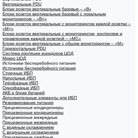
Вертикальные PDU
Блоки розеток вертикальные базовые – «В»
Блоки розеток вертикальные базовый с локальным
мониторингом – «В+»
Блоки розеток вертикальные с мониторингом каждой розетки –
«М+»
Блоки розеток вертикальные с мониторингом, контролем и
управлением каждой розеткой – «МС»
Блоки розеток вертикальные с общим мониторингом – «М»
Горизонтальные PDU
Система изоляции коридоров ЦОД
Микро ЦОД
Источники бесперебойного питания
Источники бесперебойного питания
Стоечные ИБП
Напольные ИБП
Трёхфазные ИБП
Однофазные ИБП
АКБ и блоки батарей
Дополнительные элементы для ИБП
Резервирование питания
Прецизионные кондиционеры
Прецизионные кондиционеры
Прецизионные межрядные
Прецизионные межрядные
С водяным охлаждением
С воздушным охлаждением
Прецизионные шкафные