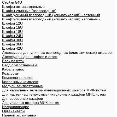
Стойки 54U
Шкафы антивандальные
Шкафы уличные (всепогодные)
Шкаф уличный всепогодный (климатический) настенный
Шкаф уличный всепогодный (климатический) напольный
Шкафы 12U
Шкафы 15U
Шкафы 18U
Шкафы 24U
Шкафы 30U
Шкафы 36U
Шкафы 42U
Аксессуары для уличных всепогодных (климатических) шкафов
Аксессуары для шкафов и стоек
Блок розеток
Ввод с уплотнением
Кабель канал
Козырьки
Комплект роликов
Крепежный комплект
Модули вентиляторные
Для напольных телекоммуникационных шкафов МИКсистем
Для настенных телекоммуникационных шкафов МИКсистем
Для серверных шкафов
Для уличных шкафов МИКсистем
Направляющие
Органайзеры
Панели эл. питания