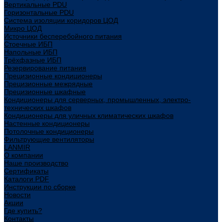
Вертикальные PDU
Горизонтальные PDU
Система изоляции коридоров ЦОД
Микро ЦОД
Источники бесперебойного питания
Стоечные ИБП
Напольные ИБП
Трёхфазные ИБП
Резервирование питания
Прецизионные кондиционеры
Прецизионные межрядные
Прецизионные шкафные
Кондиционеры для серверных, промышленных, электро-
технических шкафов
Кондиционеры для уличных климатических шкафов
Настенные кондиционеры
Потолочные кондиционеры
Фильтрующие вентиляторы
LANMIR
О компании
Наше производство
Сертификаты
Каталоги PDF
Инструкции по сборке
Новости
Акции
Где купить?
Контакты