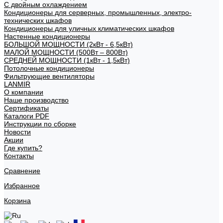
С двойным охлаждением
Кондиционеры для серверных, промышленных, электро-
технических шкафов
Кондиционеры для уличных климатических шкафов
Настенные кондиционеры
БОЛЬШОЙ МОЩНОСТИ (2кВт - 6,5кВт)
МАЛОЙ МОЩНОСТИ (500Вт – 800Вт)
СРЕДНЕЙ МОЩНОСТИ (1кВт - 1,5кВт)
Потолочные кондиционеры
Фильтрующие вентиляторы
LANMIR
О компании
Наше производство
Сертификаты
Каталоги PDF
Инструкции по сборке
Новости
Акции
Где купить?
Контакты
Сравнение
Избранное
Корзина