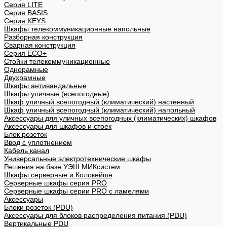
Cерия LITE
Cерия BASIS
Cерия KEYS
Шкафы телекоммуникационные напольные
Разборная конструкция
Сварная конструкция
Серия ECO+
Стойки телекоммуникационные
Однорамные
Двухрамные
Шкафы антивандальные
Шкафы уличные (всепогодные)
Шкаф уличный всепогодный (климатический) настенный
Шкаф уличный всепогодный (климатический) напольный
Аксессуары для уличных всепогодных (климатических) шкафов
Аксессуары для шкафов и стоек
Блок розеток
Ввод с уплотнением
Кабель канал
Универсальные электротехнические шкафы
Решения на базе УЭШ МИКсистем
Шкафы серверные и Колокейшн
Серверные шкафы серия PRO
Серверные шкафы серии PRO с ламелями
Аксессуары
Блоки розеток (PDU)
Аксессуары для блоков распределения питания (PDU)
Вертикальные PDU