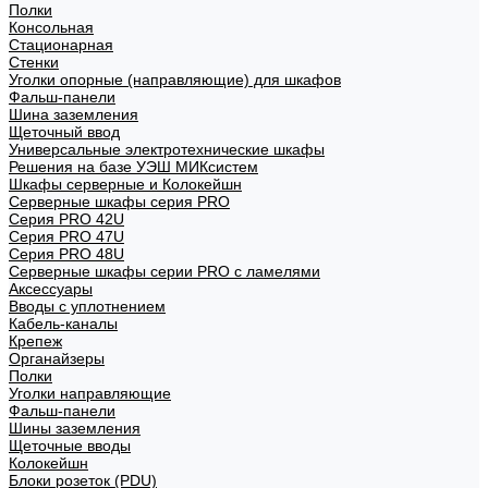
Полки
Консольная
Стационарная
Стенки
Уголки опорные (направляющие) для шкафов
Фальш-панели
Шина заземления
Щеточный ввод
Универсальные электротехнические шкафы
Решения на базе УЭШ МИКсистем
Шкафы серверные и Колокейшн
Серверные шкафы серия PRO
Серия PRO 42U
Серия PRO 47U
Серия PRO 48U
Серверные шкафы серии PRO с ламелями
Аксессуары
Вводы с уплотнением
Кабель-каналы
Крепеж
Органайзеры
Полки
Уголки направляющие
Фальш-панели
Шины заземления
Щеточные вводы
Колокейшн
Блоки розеток (PDU)