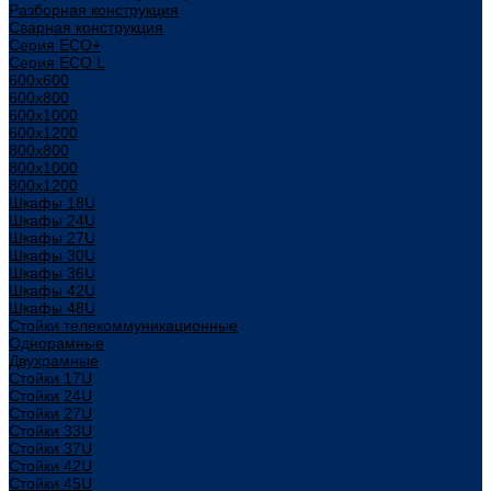
Разборная конструкция
Сварная конструкция
Серия ECO+
Серия ECO L
600x600
600x800
600х1000
600х1200
800x800
800х1000
800х1200
Шкафы 18U
Шкафы 24U
Шкафы 27U
Шкафы 30U
Шкафы 36U
Шкафы 42U
Шкафы 48U
Стойки телекоммуникационные
Однорамные
Двухрамные
Стойки 17U
Стойки 24U
Стойки 27U
Стойки 33U
Стойки 37U
Стойки 42U
Стойки 45U