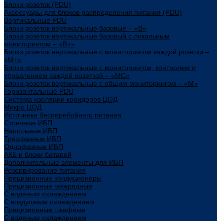
Блоки розеток (PDU)
Аксессуары для блоков распределения питания (PDU)
Вертикальные PDU
Блоки розеток вертикальные базовые – «В»
Блоки розеток вертикальные базовый с локальным
мониторингом – «В+»
Блоки розеток вертикальные с мониторингом каждой розетки –
«М+»
Блоки розеток вертикальные с мониторингом, контролем и
управлением каждой розеткой – «МС»
Блоки розеток вертикальные с общим мониторингом – «М»
Горизонтальные PDU
Система изоляции коридоров ЦОД
Микро ЦОД
Источники бесперебойного питания
Стоечные ИБП
Напольные ИБП
Трёхфазные ИБП
Однофазные ИБП
АКБ и блоки батарей
Дополнительные элементы для ИБП
Резервирование питания
Прецизионные кондиционеры
Прецизионные межрядные
С водяным охлаждением
С воздушным охлаждением
Прецизионные шкафные
С водяным охлаждением