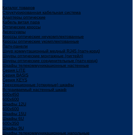
...
Каталог товаров
Структурированная кабельная система
Адаптеры оптические
Кабель витая пара
Оптические кроссы
Аксессуары
Кроссы оптические неукомплектованные
Кроссы оптические укомплектованные
Патч-панели
Шнур коммутационный медный RJ45 (патч-корд)
Шнуры оптические монтажные (пигтейл)
Шнуры оптические соединительные (патч-корд)
Шкафы телекоммуникационные настенные
Cерия LITE
Cерия BASIS
Cерия KEYS
Трехсекционные (откидные) шкафы
Встраиваемый настенный шкаф
600x450
600x600
Шкафы 12U
600x600
Шкафы 15U
Шкафы 6U
600x350
Шкафы 9U
Шкафы телекоммуникационные напольные