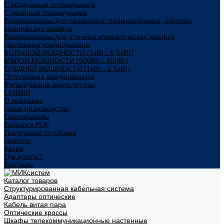
С воздушным охлаждением
С двойным охлаждением
Кондиционеры для серверных, промышленных, электро-
технических шкафов
Кондиционеры для уличных климатических шкафов
Настенные кондиционеры
БОЛЬШОЙ МОЩНОСТИ (2кВт - 6,5кВт)
МАЛОЙ МОЩНОСТИ (500Вт – 800Вт)
СРЕДНЕЙ МОЩНОСТИ (1кВт - 1,5кВт)
Потолочные кондиционеры
Фильтрующие вентиляторы
LANMIR
О компании
Наше производство
Сертификаты
Каталоги PDF
Инструкции по сборке
Новости
Акции
Где купить?
Контакты
Каталог товаров
Структурированная кабельная система
Адаптеры оптические
Кабель витая пара
Оптические кроссы
Шкафы телекоммуникационные настенные