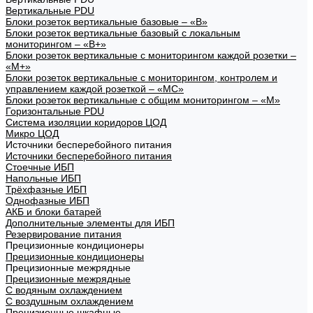
Вертикальные PDU
Блоки розеток вертикальные базовые – «В»
Блоки розеток вертикальные базовый с локальным
мониторингом – «В+»
Блоки розеток вертикальные с мониторингом каждой розетки –
«М+»
Блоки розеток вертикальные с мониторингом, контролем и
управлением каждой розеткой – «МС»
Блоки розеток вертикальные с общим мониторингом – «М»
Горизонтальные PDU
Система изоляции коридоров ЦОД
Микро ЦОД
Источники бесперебойного питания
Источники бесперебойного питания
Стоечные ИБП
Напольные ИБП
Трёхфазные ИБП
Однофазные ИБП
АКБ и блоки батарей
Дополнительные элементы для ИБП
Резервирование питания
Прецизионные кондиционеры
Прецизионные кондиционеры
Прецизионные межрядные
Прецизионные межрядные
С водяным охлаждением
С воздушным охлаждением
Прецизионные шкафные