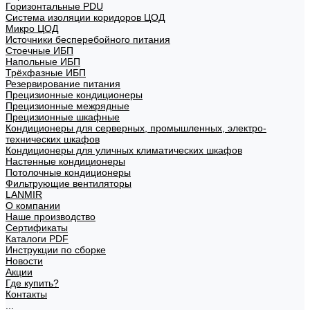
Горизонтальные PDU
Система изоляции коридоров ЦОД
Микро ЦОД
Источники бесперебойного питания
Стоечные ИБП
Напольные ИБП
Трёхфазные ИБП
Резервирование питания
Прецизионные кондиционеры
Прецизионные межрядные
Прецизионные шкафные
Кондиционеры для серверных, промышленных, электро-
технических шкафов
Кондиционеры для уличных климатических шкафов
Настенные кондиционеры
Потолочные кондиционеры
Фильтрующие вентиляторы
LANMIR
О компании
Наше производство
Сертификаты
Каталоги PDF
Инструкции по сборке
Новости
Акции
Где купить?
Контакты
...