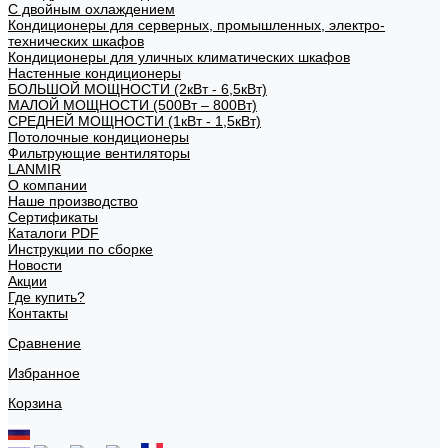
С двойным охлаждением
Кондиционеры для серверных, промышленных, электро-
технических шкафов
Кондиционеры для уличных климатических шкафов
Настенные кондиционеры
БОЛЬШОЙ МОЩНОСТИ (2кВт - 6,5кВт)
МАЛОЙ МОЩНОСТИ (500Вт – 800Вт)
СРЕДНЕЙ МОЩНОСТИ (1кВт - 1,5кВт)
Потолочные кондиционеры
Фильтрующие вентиляторы
LANMIR
О компании
Наше производство
Сертификаты
Каталоги PDF
Инструкции по сборке
Новости
Акции
Где купить?
Контакты
Сравнение
Избранное
Корзина