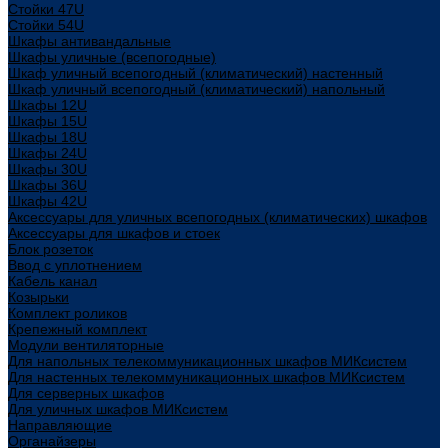
Стойки 47U
Стойки 54U
Шкафы антивандальные
Шкафы уличные (всепогодные)
Шкаф уличный всепогодный (климатический) настенный
Шкаф уличный всепогодный (климатический) напольный
Шкафы 12U
Шкафы 15U
Шкафы 18U
Шкафы 24U
Шкафы 30U
Шкафы 36U
Шкафы 42U
Аксессуары для уличных всепогодных (климатических) шкафов
Аксессуары для шкафов и стоек
Блок розеток
Ввод с уплотнением
Кабель канал
Козырьки
Комплект роликов
Крепежный комплект
Модули вентиляторные
Для напольных телекоммуникационных шкафов МИКсистем
Для настенных телекоммуникационных шкафов МИКсистем
Для серверных шкафов
Для уличных шкафов МИКсистем
Направляющие
Органайзеры