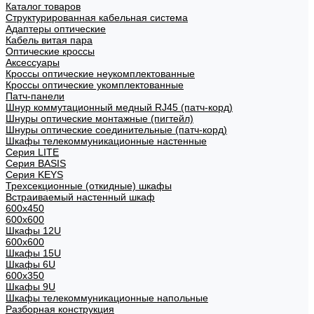
Каталог товаров
Структурированная кабельная система
Адаптеры оптические
Кабель витая пара
Оптические кроссы
Аксессуары
Кроссы оптические неукомплектованные
Кроссы оптические укомплектованные
Патч-панели
Шнур коммутационный медный RJ45 (патч-корд)
Шнуры оптические монтажные (пигтейл)
Шнуры оптические соединительные (патч-корд)
Шкафы телекоммуникационные настенные
Cерия LITE
Cерия BASIS
Cерия KEYS
Трехсекционные (откидные) шкафы
Встраиваемый настенный шкаф
600x450
600x600
Шкафы 12U
600x600
Шкафы 15U
Шкафы 6U
600x350
Шкафы 9U
Шкафы телекоммуникационные напольные
Разборная конструкция