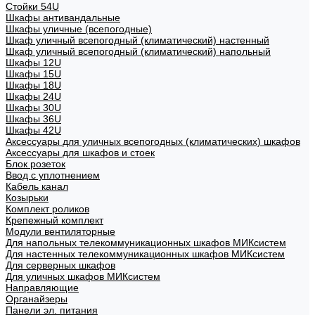
Стойки 54U
Шкафы антивандальные
Шкафы уличные (всепогодные)
Шкаф уличный всепогодный (климатический) настенный
Шкаф уличный всепогодный (климатический) напольный
Шкафы 12U
Шкафы 15U
Шкафы 18U
Шкафы 24U
Шкафы 30U
Шкафы 36U
Шкафы 42U
Аксессуары для уличных всепогодных (климатических) шкафов
Аксессуары для шкафов и стоек
Блок розеток
Ввод с уплотнением
Кабель канал
Козырьки
Комплект роликов
Крепежный комплект
Модули вентиляторные
Для напольных телекоммуникационных шкафов МИКсистем
Для настенных телекоммуникационных шкафов МИКсистем
Для серверных шкафов
Для уличных шкафов МИКсистем
Направляющие
Органайзеры
Панели эл. питания