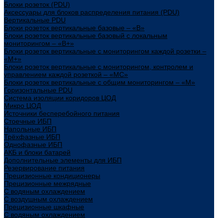
Блоки розеток (PDU)
Аксессуары для блоков распределения питания (PDU)
Вертикальные PDU
Блоки розеток вертикальные базовые – «В»
Блоки розеток вертикальные базовый с локальным
мониторингом – «В+»
Блоки розеток вертикальные с мониторингом каждой розетки –
«М+»
Блоки розеток вертикальные с мониторингом, контролем и
управлением каждой розеткой – «МС»
Блоки розеток вертикальные с общим мониторингом – «М»
Горизонтальные PDU
Система изоляции коридоров ЦОД
Микро ЦОД
Источники бесперебойного питания
Стоечные ИБП
Напольные ИБП
Трёхфазные ИБП
Однофазные ИБП
АКБ и блоки батарей
Дополнительные элементы для ИБП
Резервирование питания
Прецизионные кондиционеры
Прецизионные межрядные
С водяным охлаждением
С воздушным охлаждением
Прецизионные шкафные
С водяным охлаждением