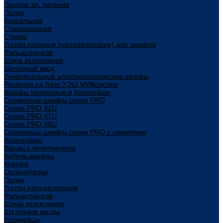
Панели эл. питания
Полки
Консольная
Стационарная
Стенки
Уголки опорные (направляющие) для шкафов
Фальш-панели
Шина заземления
Щеточный ввод
Универсальные электротехнические шкафы
Решения на базе УЭШ МИКсистем
Шкафы серверные и Колокейшн
Серверные шкафы серия PRO
Серия PRO 42U
Серия PRO 47U
Серия PRO 48U
Серверные шкафы серии PRO с ламелями
Аксессуары
Вводы с уплотнением
Кабель-каналы
Крепеж
Органайзеры
Полки
Уголки направляющие
Фальш-панели
Шины заземления
Щеточные вводы
Колокейшн