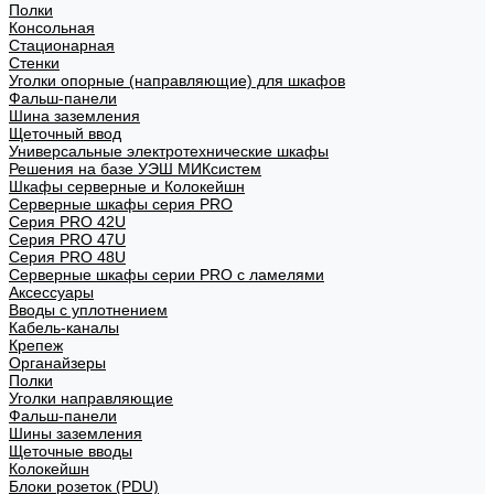
Полки
Консольная
Стационарная
Стенки
Уголки опорные (направляющие) для шкафов
Фальш-панели
Шина заземления
Щеточный ввод
Универсальные электротехнические шкафы
Решения на базе УЭШ МИКсистем
Шкафы серверные и Колокейшн
Серверные шкафы серия PRO
Серия PRO 42U
Серия PRO 47U
Серия PRO 48U
Серверные шкафы серии PRO с ламелями
Аксессуары
Вводы с уплотнением
Кабель-каналы
Крепеж
Органайзеры
Полки
Уголки направляющие
Фальш-панели
Шины заземления
Щеточные вводы
Колокейшн
Блоки розеток (PDU)