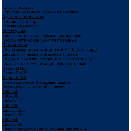
...
Каталог товаров
Структурированная кабельная система
Адаптеры оптические
Кабель витая пара
Оптические кроссы
Аксессуары
Кроссы оптические неукомплектованные
Кроссы оптические укомплектованные
Патч-панели
Шнур коммутационный медный RJ45 (патч-корд)
Шнуры оптические монтажные (пигтейл)
Шнуры оптические соединительные (патч-корд)
Шкафы телекоммуникационные настенные
Cерия LITE
Cерия BASIS
Cерия KEYS
Трехсекционные (откидные) шкафы
Встраиваемый настенный шкаф
600x450
600x600
Шкафы 12U
600x600
Шкафы 15U
Шкафы 6U
600x350
Шкафы 9U
Шкафы телекоммуникационные напольные