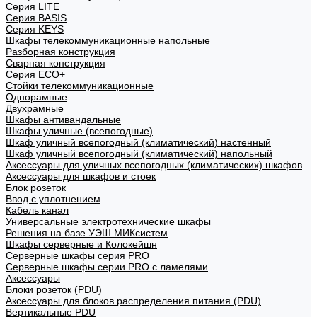
Cерия LITE
Cерия BASIS
Cерия KEYS
Шкафы телекоммуникационные напольные
Разборная конструкция
Сварная конструкция
Серия ECO+
Стойки телекоммуникационные
Однорамные
Двухрамные
Шкафы антивандальные
Шкафы уличные (всепогодные)
Шкаф уличный всепогодный (климатический) настенный
Шкаф уличный всепогодный (климатический) напольный
Аксессуары для уличных всепогодных (климатических) шкафов
Аксессуары для шкафов и стоек
Блок розеток
Ввод с уплотнением
Кабель канал
Универсальные электротехнические шкафы
Решения на базе УЭШ МИКсистем
Шкафы серверные и Колокейшн
Серверные шкафы серия PRO
Серверные шкафы серии PRO с ламелями
Аксессуары
Блоки розеток (PDU)
Аксессуары для блоков распределения питания (PDU)
Вертикальные PDU