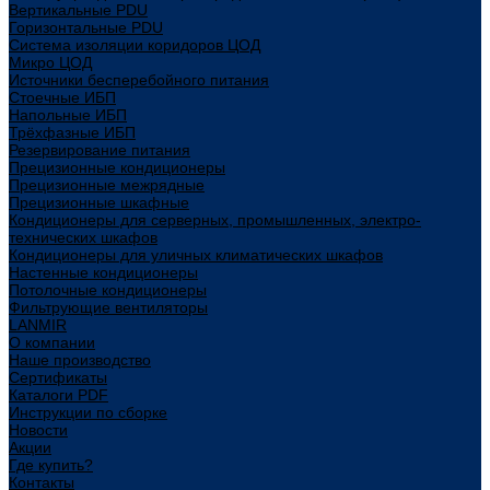
Вертикальные PDU
Горизонтальные PDU
Система изоляции коридоров ЦОД
Микро ЦОД
Источники бесперебойного питания
Стоечные ИБП
Напольные ИБП
Трёхфазные ИБП
Резервирование питания
Прецизионные кондиционеры
Прецизионные межрядные
Прецизионные шкафные
Кондиционеры для серверных, промышленных, электро-
технических шкафов
Кондиционеры для уличных климатических шкафов
Настенные кондиционеры
Потолочные кондиционеры
Фильтрующие вентиляторы
LANMIR
О компании
Наше производство
Сертификаты
Каталоги PDF
Инструкции по сборке
Новости
Акции
Где купить?
Контакты