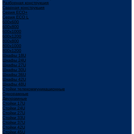
Разборная конструкция
Сварная конструкция
Серия ECO+
Серия ECO L
600x600
600x800
600х1000
600х1200
800x800
800х1000
800х1200
Шкафы 18U
Шкафы 24U
Шкафы 27U
Шкафы 30U
Шкафы 36U
Шкафы 42U
Шкафы 48U
Стойки телекоммуникационные
Однорамные
Двухрамные
Стойки 17U
Стойки 24U
Стойки 27U
Стойки 33U
Стойки 37U
Стойки 42U
Стойки 45U