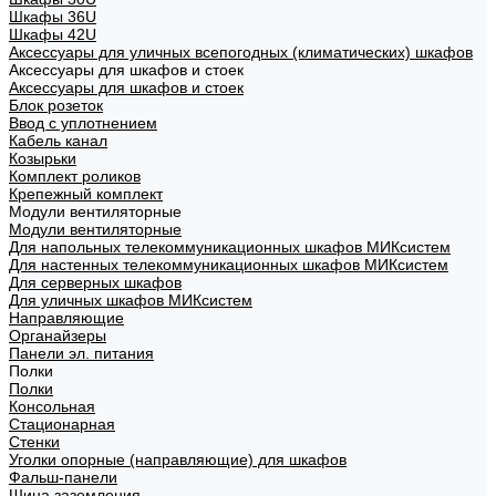
Шкафы 36U
Шкафы 42U
Аксессуары для уличных всепогодных (климатических) шкафов
Аксессуары для шкафов и стоек
Аксессуары для шкафов и стоек
Блок розеток
Ввод с уплотнением
Кабель канал
Козырьки
Комплект роликов
Крепежный комплект
Модули вентиляторные
Модули вентиляторные
Для напольных телекоммуникационных шкафов МИКсистем
Для настенных телекоммуникационных шкафов МИКсистем
Для серверных шкафов
Для уличных шкафов МИКсистем
Направляющие
Органайзеры
Панели эл. питания
Полки
Полки
Консольная
Стационарная
Стенки
Уголки опорные (направляющие) для шкафов
Фальш-панели
Шина заземления