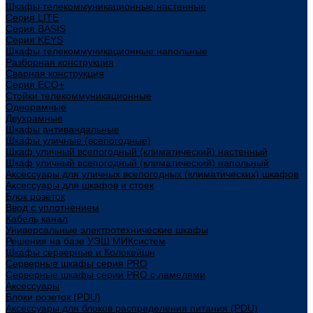
Шкафы телекоммуникационные настенные
Cерия LITE
Cерия BASIS
Cерия KEYS
Шкафы телекоммуникационные напольные
Разборная конструкция
Сварная конструкция
Серия ECO+
Стойки телекоммуникационные
Однорамные
Двухрамные
Шкафы антивандальные
Шкафы уличные (всепогодные)
Шкаф уличный всепогодный (климатический) настенный
Шкаф уличный всепогодный (климатический) напольный
Аксессуары для уличных всепогодных (климатических) шкафов
Аксессуары для шкафов и стоек
Блок розеток
Ввод с уплотнением
Кабель канал
Универсальные электротехнические шкафы
Решения на базе УЭШ МИКсистем
Шкафы серверные и Колокейшн
Серверные шкафы серия PRO
Серверные шкафы серии PRO с ламелями
Аксессуары
Блоки розеток (PDU)
Аксессуары для блоков распределения питания (PDU)