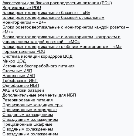
Аксессуары для блоков распределения питания (PDU)
Вертикальные PDU
Блоки розеток вертикальные базовые – «В»
Блоки розеток вертикальные базовый с локальным
мониторингом – «В+»
Блоки розеток вертикальные с мониторингом каждой розетки –
«М+»
Блоки розеток вертикальные с мониторингом, контролем и
управлением каждой розеткой – «МС»
Блоки розеток вертикальные с общим мониторингом – «М»
Горизонтальные PDU
Система изоляции коридоров ЦОД
Микро ЦОД
Источники бесперебойного питания
Стоечные ИБП
Напольные ИБП
Трёхфазные ИБП
Однофазные ИБП
АКБ и блоки батарей
Дополнительные элементы для ИБП
Резервирование питания
Прецизионные кондиционеры
Прецизионные межрядные
С водяным охлаждением
С воздушным охлаждением
Прецизионные шкафные
С водяным охлаждением
С воздушным охлаждением