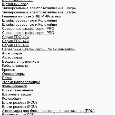
Щеточный ввод
Универсальные электротехнические шкафы
Универсальные электротехнические шкафы
Решения на базе УЭШ МИКсистем
Шкафы серверные и Колокейшн
Шкафы серверные и Колокейшн
Серверные шкафы серия PRO
Серверные шкафы серия PRO
Серия PRO 42U
Серия PRO 47U
Серия PRO 48U
Серверные шкафы серии PRO с ламелями
Аксессуары
Аксессуары
Вводы с уплотнением
Кабель-каналы
Крепеж
Органайзеры
Полки
Уголки направляющие
Фальш-панели
Шины заземления
Щеточные вводы
Колокейшн
Блоки розеток (PDU)
Блоки розеток (PDU)
Аксессуары для блоков распределения питания (PDU)
Вертикальные PDU