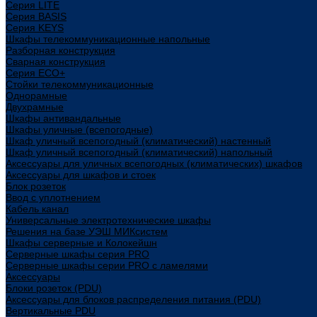
Cерия LITE
Cерия BASIS
Cерия KEYS
Шкафы телекоммуникационные напольные
Разборная конструкция
Сварная конструкция
Серия ECO+
Стойки телекоммуникационные
Однорамные
Двухрамные
Шкафы антивандальные
Шкафы уличные (всепогодные)
Шкаф уличный всепогодный (климатический) настенный
Шкаф уличный всепогодный (климатический) напольный
Аксессуары для уличных всепогодных (климатических) шкафов
Аксессуары для шкафов и стоек
Блок розеток
Ввод с уплотнением
Кабель канал
Универсальные электротехнические шкафы
Решения на базе УЭШ МИКсистем
Шкафы серверные и Колокейшн
Серверные шкафы серия PRO
Серверные шкафы серии PRO с ламелями
Аксессуары
Блоки розеток (PDU)
Аксессуары для блоков распределения питания (PDU)
Вертикальные PDU