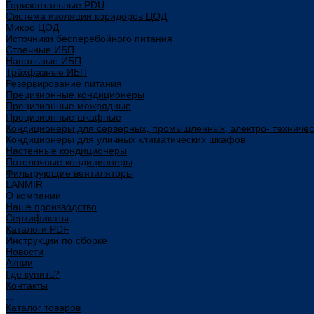
Горизонтальные PDU
Система изоляции коридоров ЦОД
Микро ЦОД
Источники бесперебойного питания
Стоечные ИБП
Напольные ИБП
Трёхфазные ИБП
Резервирование питания
Прецизионные кондиционеры
Прецизионные межрядные
Прецизионные шкафные
Кондиционеры для серверных, промышленных, электро- техниче
Кондиционеры для уличных климатических шкафов
Настенные кондиционеры
Потолочные кондиционеры
Фильтрующие вентиляторы
LANMIR
О компании
Наше производство
Сертификаты
Каталоги PDF
Инструкции по сборке
Новости
Акции
Где купить?
Контакты
...
Каталог товаров