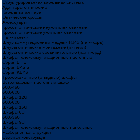
Структурированная кабельная система
Адаптеры оптические
Кабель витая пара
Оптические кроссы
Аксессуары
Кроссы оптические неукомплектованные
Кроссы оптические укомплектованные
Патч-панели
Шнур коммутационный медный RJ45 (патч-корд)
Шнуры оптические монтажные (пигтейл)
Шнуры оптические соединительные (патч-корд)
Шкафы телекоммуникационные настенные
Cерия LITE
Cерия BASIS
Cерия KEYS
Трехсекционные (откидные) шкафы
Встраиваемый настенный шкаф
600x450
600x600
Шкафы 12U
600x600
Шкафы 15U
Шкафы 6U
600x350
Шкафы 9U
Шкафы телекоммуникационные напольные
Разборная конструкция
Сварная конструкция