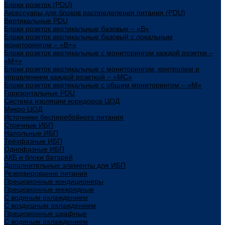
Блоки розеток (PDU)
Аксессуары для блоков распределения питания (PDU)
Вертикальные PDU
Блоки розеток вертикальные базовые – «В»
Блоки розеток вертикальные базовый с локальным
мониторингом – «В+»
Блоки розеток вертикальные с мониторингом каждой розетки –
«М+»
Блоки розеток вертикальные с мониторингом, контролем и
управлением каждой розеткой – «МС»
Блоки розеток вертикальные с общим мониторингом – «М»
Горизонтальные PDU
Система изоляции коридоров ЦОД
Микро ЦОД
Источники бесперебойного питания
Стоечные ИБП
Напольные ИБП
Трёхфазные ИБП
Однофазные ИБП
АКБ и блоки батарей
Дополнительные элементы для ИБП
Резервирование питания
Прецизионные кондиционеры
Прецизионные межрядные
С водяным охлаждением
С воздушным охлаждением
Прецизионные шкафные
С водяным охлаждением