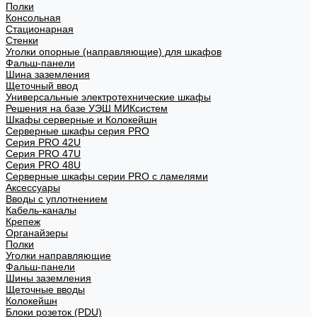
Полки
Консольная
Стационарная
Стенки
Уголки опорные (направляющие) для шкафов
Фальш-панели
Шина заземления
Щеточный ввод
Универсальные электротехнические шкафы
Решения на базе УЭШ МИКсистем
Шкафы серверные и Колокейшн
Серверные шкафы серия PRO
Серия PRO 42U
Серия PRO 47U
Серия PRO 48U
Серверные шкафы серии PRO с ламелями
Аксессуары
Вводы с уплотнением
Кабель-каналы
Крепеж
Органайзеры
Полки
Уголки направляющие
Фальш-панели
Шины заземления
Щеточные вводы
Колокейшн
Блоки розеток (PDU)