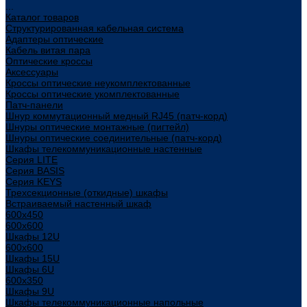
...
Каталог товаров
Структурированная кабельная система
Адаптеры оптические
Кабель витая пара
Оптические кроссы
Аксессуары
Кроссы оптические неукомплектованные
Кроссы оптические укомплектованные
Патч-панели
Шнур коммутационный медный RJ45 (патч-корд)
Шнуры оптические монтажные (пигтейл)
Шнуры оптические соединительные (патч-корд)
Шкафы телекоммуникационные настенные
Cерия LITE
Cерия BASIS
Cерия KEYS
Трехсекционные (откидные) шкафы
Встраиваемый настенный шкаф
600x450
600x600
Шкафы 12U
600x600
Шкафы 15U
Шкафы 6U
600x350
Шкафы 9U
Шкафы телекоммуникационные напольные