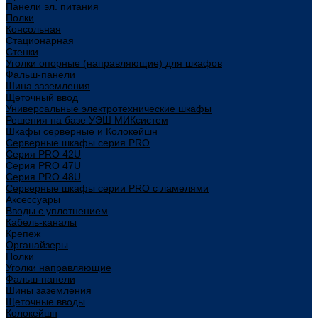
Панели эл. питания
Полки
Консольная
Стационарная
Стенки
Уголки опорные (направляющие) для шкафов
Фальш-панели
Шина заземления
Щеточный ввод
Универсальные электротехнические шкафы
Решения на базе УЭШ МИКсистем
Шкафы серверные и Колокейшн
Серверные шкафы серия PRO
Серия PRO 42U
Серия PRO 47U
Серия PRO 48U
Серверные шкафы серии PRO с ламелями
Аксессуары
Вводы с уплотнением
Кабель-каналы
Крепеж
Органайзеры
Полки
Уголки направляющие
Фальш-панели
Шины заземления
Щеточные вводы
Колокейшн