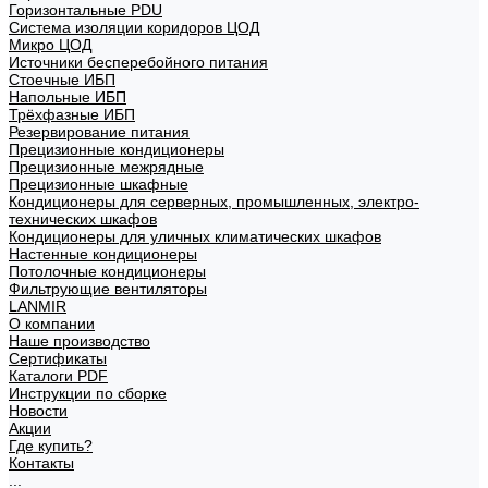
Горизонтальные PDU
Система изоляции коридоров ЦОД
Микро ЦОД
Источники бесперебойного питания
Стоечные ИБП
Напольные ИБП
Трёхфазные ИБП
Резервирование питания
Прецизионные кондиционеры
Прецизионные межрядные
Прецизионные шкафные
Кондиционеры для серверных, промышленных, электро-
технических шкафов
Кондиционеры для уличных климатических шкафов
Настенные кондиционеры
Потолочные кондиционеры
Фильтрующие вентиляторы
LANMIR
О компании
Наше производство
Сертификаты
Каталоги PDF
Инструкции по сборке
Новости
Акции
Где купить?
Контакты
...