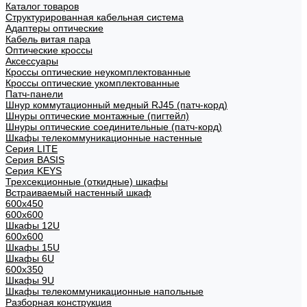
Каталог товаров
Структурированная кабельная система
Адаптеры оптические
Кабель витая пара
Оптические кроссы
Аксессуары
Кроссы оптические неукомплектованные
Кроссы оптические укомплектованные
Патч-панели
Шнур коммутационный медный RJ45 (патч-корд)
Шнуры оптические монтажные (пигтейл)
Шнуры оптические соединительные (патч-корд)
Шкафы телекоммуникационные настенные
Cерия LITE
Cерия BASIS
Cерия KEYS
Трехсекционные (откидные) шкафы
Встраиваемый настенный шкаф
600x450
600x600
Шкафы 12U
600x600
Шкафы 15U
Шкафы 6U
600x350
Шкафы 9U
Шкафы телекоммуникационные напольные
Разборная конструкция