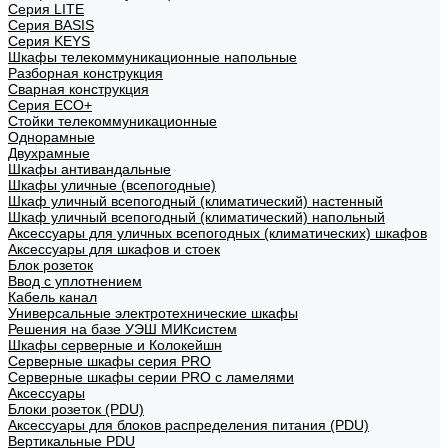
Cерия LITE
Cерия BASIS
Cерия KEYS
Шкафы телекоммуникационные напольные
Разборная конструкция
Сварная конструкция
Серия ECO+
Стойки телекоммуникационные
Однорамные
Двухрамные
Шкафы антивандальные
Шкафы уличные (всепогодные)
Шкаф уличный всепогодный (климатический) настенный
Шкаф уличный всепогодный (климатический) напольный
Аксессуары для уличных всепогодных (климатических) шкафов
Аксессуары для шкафов и стоек
Блок розеток
Ввод с уплотнением
Кабель канал
Универсальные электротехнические шкафы
Решения на базе УЭШ МИКсистем
Шкафы серверные и Колокейшн
Серверные шкафы серия PRO
Серверные шкафы серии PRO с ламелями
Аксессуары
Блоки розеток (PDU)
Аксессуары для блоков распределения питания (PDU)
Вертикальные PDU