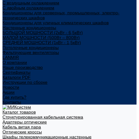
С воздушным охлаждением
С двойным охлаждением
Кондиционеры для серверных, промышленных, электро-
технических шкафов
Кондиционеры для уличных климатических шкафов
Настенные кондиционеры
БОЛЬШОЙ МОЩНОСТИ (2кВт - 6,5кВт)
МАЛОЙ МОЩНОСТИ (500Вт – 800Вт)
СРЕДНЕЙ МОЩНОСТИ (1кВт - 1,5кВт)
Потолочные кондиционеры
Фильтрующие вентиляторы
LANMIR
О компании
Наше производство
Сертификаты
Каталоги PDF
Инструкции по сборке
Новости
Акции
Где купить?
Контакты
Каталог товаров
Структурированная кабельная система
Адаптеры оптические
Кабель витая пара
Оптические кроссы
Шкафы телекоммуникационные настенные