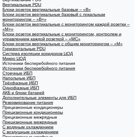
Вертикальные PDU
Блоки розеток вертикальные базовые – «В»
Блоки розеток вертикальные базовый с локальным
мониторингом – «В+»
Блоки розеток вертикальные с мониторингом каждой розетки –
«М+»
Блоки розеток вертикальные с мониторингом, контролем и
управлением каждой розеткой – «МС»
Блоки розеток вертикальные с общим мониторингом – «М»
Горизонтальные PDU
Система изоляции коридоров ЦОД
Микро ЦОД
Источники бесперебойного питания
Источники бесперебойного питания
Стоечные ИБП
Напольные ИБП
Трёхфазные ИБП
Однофазные ИБП
АКБ и блоки батарей
Дополнительные элементы для ИБП
Резервирование питания
Прецизионные кондиционеры
Прецизионные кондиционеры
Прецизионные межрядные
Прецизионные межрядные
С водяным охлаждением
С воздушным охлаждением
Прецизионные шкафные