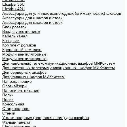
Шкафы 36U
Шкафы 42U
Аксессуары для уличных всепогодных (климатических) шкафов
Аксессуары для шкафов и стоек
Аксессуары для шкафов и стоек
Блок розеток
Ввод с уплотнением
Кабель канал
Козырьки
Комплект роликов
Крепежный комплект
Модули вентиляторные
Модули вентиляторные
Для напольных телекоммуникационных шкафов МИКсистем
Для настенных телекоммуникационных шкафов МИКсистем
Для серверных шкафов
Для уличных шкафов МИКсистем
Направляющие
Органайзеры
Панели эл. питания
Полки
Полки
Консольная
Стационарная
Стенки
Уголки опорные (направляющие) для шкафов
Фальш-панели
Шина заземления