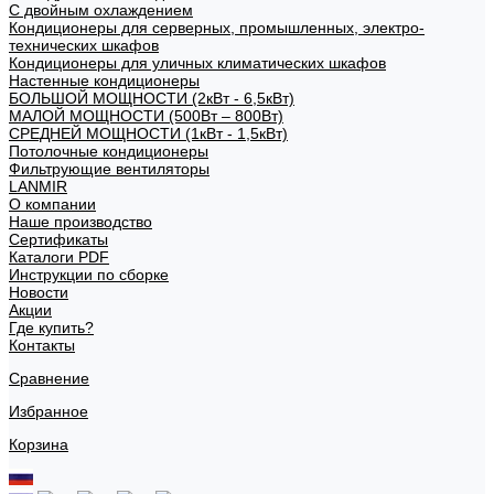
С двойным охлаждением
Кондиционеры для серверных, промышленных, электро-
технических шкафов
Кондиционеры для уличных климатических шкафов
Настенные кондиционеры
БОЛЬШОЙ МОЩНОСТИ (2кВт - 6,5кВт)
МАЛОЙ МОЩНОСТИ (500Вт – 800Вт)
СРЕДНЕЙ МОЩНОСТИ (1кВт - 1,5кВт)
Потолочные кондиционеры
Фильтрующие вентиляторы
LANMIR
О компании
Наше производство
Сертификаты
Каталоги PDF
Инструкции по сборке
Новости
Акции
Где купить?
Контакты
Сравнение
Избранное
Корзина