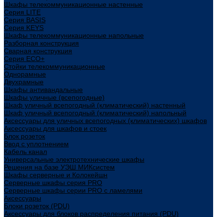
Шкафы телекоммуникационные настенные
Cерия LITE
Cерия BASIS
Cерия KEYS
Шкафы телекоммуникационные напольные
Разборная конструкция
Сварная конструкция
Серия ECO+
Стойки телекоммуникационные
Однорамные
Двухрамные
Шкафы антивандальные
Шкафы уличные (всепогодные)
Шкаф уличный всепогодный (климатический) настенный
Шкаф уличный всепогодный (климатический) напольный
Аксессуары для уличных всепогодных (климатических) шкафов
Аксессуары для шкафов и стоек
Блок розеток
Ввод с уплотнением
Кабель канал
Универсальные электротехнические шкафы
Решения на базе УЭШ МИКсистем
Шкафы серверные и Колокейшн
Серверные шкафы серия PRO
Серверные шкафы серии PRO с ламелями
Аксессуары
Блоки розеток (PDU)
Аксессуары для блоков распределения питания (PDU)