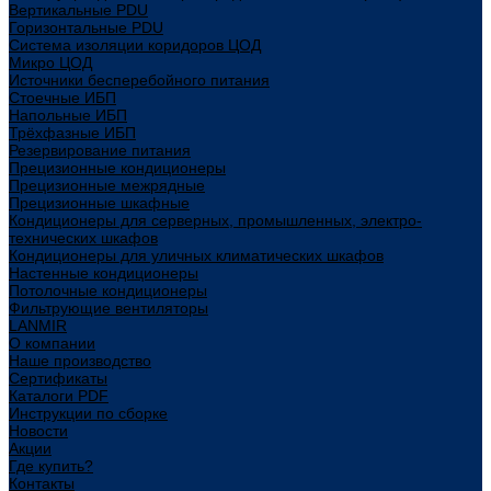
Вертикальные PDU
Горизонтальные PDU
Система изоляции коридоров ЦОД
Микро ЦОД
Источники бесперебойного питания
Стоечные ИБП
Напольные ИБП
Трёхфазные ИБП
Резервирование питания
Прецизионные кондиционеры
Прецизионные межрядные
Прецизионные шкафные
Кондиционеры для серверных, промышленных, электро-
технических шкафов
Кондиционеры для уличных климатических шкафов
Настенные кондиционеры
Потолочные кондиционеры
Фильтрующие вентиляторы
LANMIR
О компании
Наше производство
Сертификаты
Каталоги PDF
Инструкции по сборке
Новости
Акции
Где купить?
Контакты