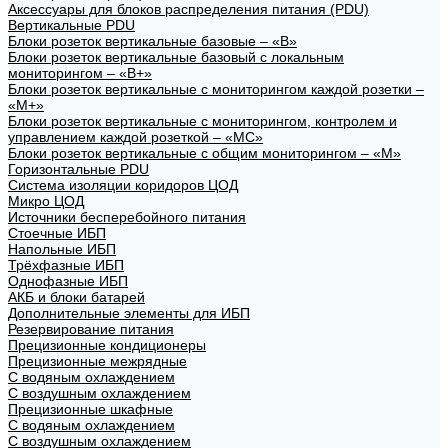
Аксессуары для блоков распределения питания (PDU)
Вертикальные PDU
Блоки розеток вертикальные базовые – «В»
Блоки розеток вертикальные базовый с локальным
мониторингом – «В+»
Блоки розеток вертикальные с мониторингом каждой розетки –
«М+»
Блоки розеток вертикальные с мониторингом, контролем и
управлением каждой розеткой – «МС»
Блоки розеток вертикальные с общим мониторингом – «М»
Горизонтальные PDU
Система изоляции коридоров ЦОД
Микро ЦОД
Источники бесперебойного питания
Стоечные ИБП
Напольные ИБП
Трёхфазные ИБП
Однофазные ИБП
АКБ и блоки батарей
Дополнительные элементы для ИБП
Резервирование питания
Прецизионные кондиционеры
Прецизионные межрядные
С водяным охлаждением
С воздушным охлаждением
Прецизионные шкафные
С водяным охлаждением
С воздушным охлаждением