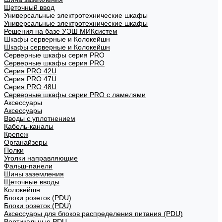
Щеточный ввод
Универсальные электротехнические шкафы
Универсальные электротехнические шкафы
Решения на базе УЭШ МИКсистем
Шкафы серверные и Колокейшн
Шкафы серверные и Колокейшн
Серверные шкафы серия PRO
Серверные шкафы серия PRO
Серия PRO 42U
Серия PRO 47U
Серия PRO 48U
Серверные шкафы серии PRO с ламелями
Аксессуары
Аксессуары
Вводы с уплотнением
Кабель-каналы
Крепеж
Органайзеры
Полки
Уголки направляющие
Фальш-панели
Шины заземления
Щеточные вводы
Колокейшн
Блоки розеток (PDU)
Блоки розеток (PDU)
Аксессуары для блоков распределения питания (PDU)
Вертикальные PDU