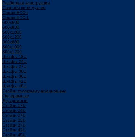
Разборная конструкция
Сварная конструкция
Серия ECO+
Серия ECO L
600x600
600x800
600х1000
600х1200
800x800
800х1000
800х1200
Шкафы 18U
Шкафы 24U
Шкафы 27U
Шкафы 30U
Шкафы 36U
Шкафы 42U
Шкафы 48U
Стойки телекоммуникационные
Однорамные
Двухрамные
Стойки 17U
Стойки 24U
Стойки 27U
Стойки 33U
Стойки 37U
Стойки 42U
Стойки 45U