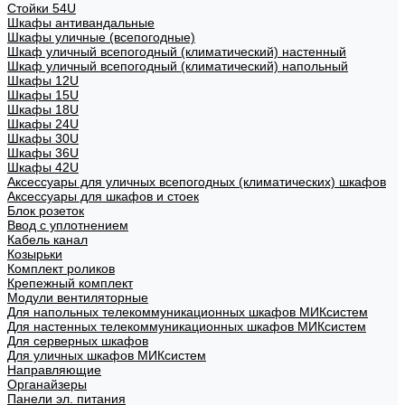
Стойки 54U
Шкафы антивандальные
Шкафы уличные (всепогодные)
Шкаф уличный всепогодный (климатический) настенный
Шкаф уличный всепогодный (климатический) напольный
Шкафы 12U
Шкафы 15U
Шкафы 18U
Шкафы 24U
Шкафы 30U
Шкафы 36U
Шкафы 42U
Аксессуары для уличных всепогодных (климатических) шкафов
Аксессуары для шкафов и стоек
Блок розеток
Ввод с уплотнением
Кабель канал
Козырьки
Комплект роликов
Крепежный комплект
Модули вентиляторные
Для напольных телекоммуникационных шкафов МИКсистем
Для настенных телекоммуникационных шкафов МИКсистем
Для серверных шкафов
Для уличных шкафов МИКсистем
Направляющие
Органайзеры
Панели эл. питания