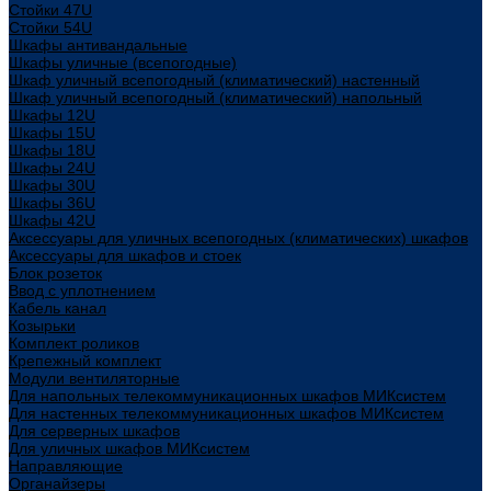
Стойки 47U
Стойки 54U
Шкафы антивандальные
Шкафы уличные (всепогодные)
Шкаф уличный всепогодный (климатический) настенный
Шкаф уличный всепогодный (климатический) напольный
Шкафы 12U
Шкафы 15U
Шкафы 18U
Шкафы 24U
Шкафы 30U
Шкафы 36U
Шкафы 42U
Аксессуары для уличных всепогодных (климатических) шкафов
Аксессуары для шкафов и стоек
Блок розеток
Ввод с уплотнением
Кабель канал
Козырьки
Комплект роликов
Крепежный комплект
Модули вентиляторные
Для напольных телекоммуникационных шкафов МИКсистем
Для настенных телекоммуникационных шкафов МИКсистем
Для серверных шкафов
Для уличных шкафов МИКсистем
Направляющие
Органайзеры