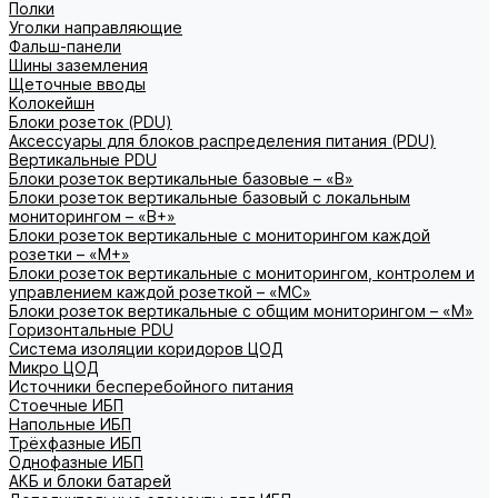
Полки
Уголки направляющие
Фальш-панели
Шины заземления
Щеточные вводы
Колокейшн
Блоки розеток (PDU)
Аксессуары для блоков распределения питания (PDU)
Вертикальные PDU
Блоки розеток вертикальные базовые – «В»
Блоки розеток вертикальные базовый с локальным
мониторингом – «В+»
Блоки розеток вертикальные с мониторингом каждой
розетки – «М+»
Блоки розеток вертикальные с мониторингом, контролем и
управлением каждой розеткой – «МС»
Блоки розеток вертикальные с общим мониторингом – «М»
Горизонтальные PDU
Система изоляции коридоров ЦОД
Микро ЦОД
Источники бесперебойного питания
Стоечные ИБП
Напольные ИБП
Трёхфазные ИБП
Однофазные ИБП
АКБ и блоки батарей