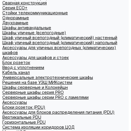
Сварная конструкция
Серия ECO+
Стойки телекоммуникационные
Однорамные
Двухрамные
Шкафы антивандальные
Шкафы уличные (всепогодные)
Шкаф уличный всепогодный (климатический) настенный
Шкаф уличный всепогодный (климатический) напольный
Аксессуары для уличных всепогодных (климатических)
шкафов
Аксессуары для шкафов и стоек
Блок розеток
Ввод с уплотнением
Кабель канал
Универсальные электротехнические шкафы
Решения на базе УЭШ МИКсистем
Шкафы серверные и Колокейшн
Серверные шкафы серия PRO
Серверные шкафы серии PRO с ламелями
Аксессуары
Блоки розеток (PDU)
Аксессуары для блоков распределения питания (PDU)
Вертикальные PDU
Горизонтальные PDU
Система изоляции коридоров ЦОД