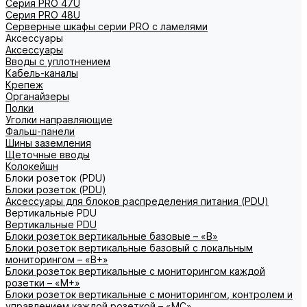
Серия PRO 47U
Серия PRO 48U
Серверные шкафы серии PRO с ламелями
Аксессуары
Аксессуары
Вводы с уплотнением
Кабель-каналы
Крепеж
Органайзеры
Полки
Уголки направляющие
Фальш-панели
Шины заземления
Щеточные вводы
Колокейшн
Блоки розеток (PDU)
Блоки розеток (PDU)
Аксессуары для блоков распределения питания (PDU)
Вертикальные PDU
Вертикальные PDU
Блоки розеток вертикальные базовые – «В»
Блоки розеток вертикальные базовый с локальным
мониторингом – «В+»
Блоки розеток вертикальные с мониторингом каждой
розетки – «М+»
Блоки розеток вертикальные с мониторингом, контролем и
управлением каждой розеткой – «МС»