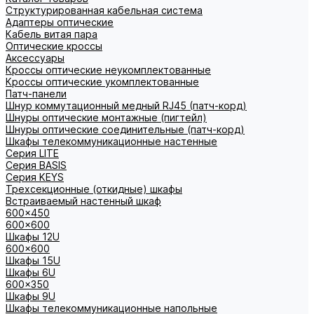
Структурированная кабельная система
Адаптеры оптические
Кабель витая пара
Оптические кроссы
Аксессуары
Кроссы оптические неукомплектованные
Кроссы оптические укомплектованные
Патч-панели
Шнур коммутационный медный RJ45 (патч-корд)
Шнуры оптические монтажные (пигтейл)
Шнуры оптические соединительные (патч-корд)
Шкафы телекоммуникационные настенные
Cерия LITE
Cерия BASIS
Cерия KEYS
Трехсекционные (откидные) шкафы
Встраиваемый настенный шкаф
600x450
600x600
Шкафы 12U
600x600
Шкафы 15U
Шкафы 6U
600x350
Шкафы 9U
Шкафы телекоммуникационные напольные