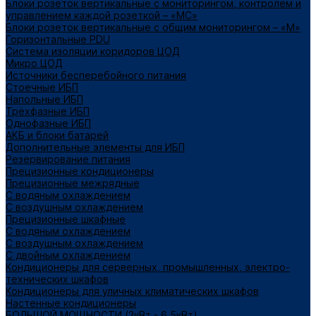
Блоки розеток вертикальные с мониторингом, контролем и
управлением каждой розеткой – «МС»
Блоки розеток вертикальные с общим мониторингом – «М»
Горизонтальные PDU
Система изоляции коридоров ЦОД
Микро ЦОД
Источники бесперебойного питания
Стоечные ИБП
Напольные ИБП
Трёхфазные ИБП
Однофазные ИБП
АКБ и блоки батарей
Дополнительные элементы для ИБП
Резервирование питания
Прецизионные кондиционеры
Прецизионные межрядные
С водяным охлаждением
С воздушным охлаждением
Прецизионные шкафные
С водяным охлаждением
С воздушным охлаждением
С двойным охлаждением
Кондиционеры для серверных, промышленных, электро-
технических шкафов
Кондиционеры для уличных климатических шкафов
Настенные кондиционеры
БОЛЬШОЙ МОЩНОСТИ (2кВт - 6,5кВт)