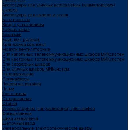
Аксессуары для уличных всепогодных (климатических)
шкафов
Аксессуары для шкафов и стоек
Блок розеток
Ввод с уплотнением
Кабель канал
Козырьки
Комплект роликов
Крепежный комплект
Модули вентиляторные
Для напольных телекоммуникационных шкафов МИКсистем
Для настенных телекоммуникационных шкафов МИКсистем
Для серверных шкафов
Для уличных шкафов МИКсистем
Направляющие
Органайзеры
Панели эл. питания
Полки
Консольная
Стационарная
Стенки
Уголки опорные (направляющие) для шкафов
Фальш-панели
Шина заземления
Щеточный ввод
Универсальные электротехнические шкафы