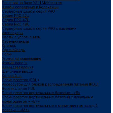
Решения на базе УЭШ МИКсистем
Шкафы серверные и Колокейшн
Серверные шкафы серия PRO
Серия PRO 42U
Серия PRO 47U
Серия PRO 48U
Серверные шкафы серии PRO с ламелями
Аксессуары
Вводы с уплотнением
Кабель-каналы
Крепеж
Органайзеры
Полки
Уголки направляющие
Фальш-панели
Шины заземления
Щеточные вводы
Колокейшн
Блоки розеток (PDU)
Аксессуары для блоков распределения питания (PDU)
Вертикальные PDU
Блоки розеток вертикальные базовые – «В»
Блоки розеток вертикальные базовый с локальным
мониторингом – «В+»
Блоки розеток вертикальные с мониторингом каждой
розетки – «М+»