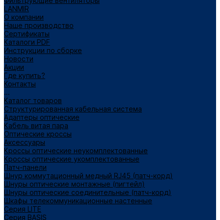
Фильтрующие вентиляторы
LANMIR
О компании
Наше производство
Сертификаты
Каталоги PDF
Инструкции по сборке
Новости
Акции
Где купить?
Контакты
...
Каталог товаров
Структурированная кабельная система
Адаптеры оптические
Кабель витая пара
Оптические кроссы
Аксессуары
Кроссы оптические неукомплектованные
Кроссы оптические укомплектованные
Патч-панели
Шнур коммутационный медный RJ45 (патч-корд)
Шнуры оптические монтажные (пигтейл)
Шнуры оптические соединительные (патч-корд)
Шкафы телекоммуникационные настенные
Cерия LITE
Cерия BASIS