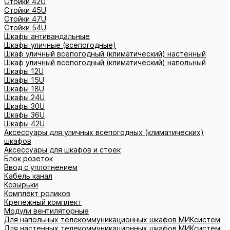
Стойки 42U
Стойки 45U
Стойки 47U
Стойки 54U
Шкафы антивандальные
Шкафы уличные (всепогодные)
Шкаф уличный всепогодный (климатический) настенный
Шкаф уличный всепогодный (климатический) напольный
Шкафы 12U
Шкафы 15U
Шкафы 18U
Шкафы 24U
Шкафы 30U
Шкафы 36U
Шкафы 42U
Аксессуары для уличных всепогодных (климатических)
шкафов
Аксессуары для шкафов и стоек
Блок розеток
Ввод с уплотнением
Кабель канал
Козырьки
Комплект роликов
Крепежный комплект
Модули вентиляторные
Для напольных телекоммуникационных шкафов МИКсистем
Для настенных телекоммуникационных шкафов МИКсистем