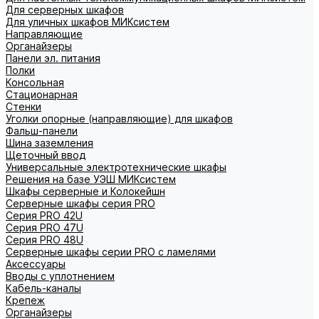
Для серверных шкафов
Для уличных шкафов МИКсистем
Направляющие
Органайзеры
Панели эл. питания
Полки
Консольная
Стационарная
Стенки
Уголки опорные (направляющие) для шкафов
Фальш-панели
Шина заземления
Щеточный ввод
Универсальные электротехнические шкафы
Решения на базе УЭШ МИКсистем
Шкафы серверные и Колокейшн
Серверные шкафы серия PRO
Серия PRO 42U
Серия PRO 47U
Серия PRO 48U
Серверные шкафы серии PRO с ламелями
Аксессуары
Вводы с уплотнением
Кабель-каналы
Крепеж
Органайзеры