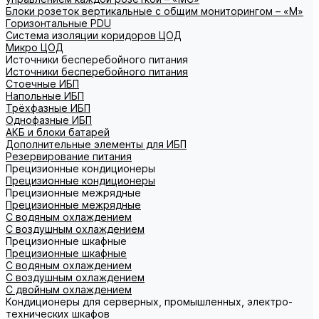
Блоки розеток вертикальные с общим мониторингом – «М»
Горизонтальные PDU
Система изоляции коридоров ЦОД
Микро ЦОД
Источники бесперебойного питания
Источники бесперебойного питания
Стоечные ИБП
Напольные ИБП
Трёхфазные ИБП
Однофазные ИБП
АКБ и блоки батарей
Дополнительные элементы для ИБП
Резервирование питания
Прецизионные кондиционеры
Прецизионные кондиционеры
Прецизионные межрядные
Прецизионные межрядные
С водяным охлаждением
С воздушным охлаждением
Прецизионные шкафные
Прецизионные шкафные
С водяным охлаждением
С воздушным охлаждением
С двойным охлаждением
Кондиционеры для серверных, промышленных, электро-
технических шкафов