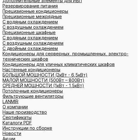
Дополнительные элементы для ИБП
Резервирование питания
Прецизионные кондиционеры
Прецизионные межрядные
С водяным охлаждением
С воздушным охлаждением
Прецизионные шкафные
С водяным охлаждением
С воздушным охлаждением
С двойным охлаждением
Кондиционеры для серверных, промышленных, электро-
технических шкафов
Кондиционеры для уличных климатических шкафов
Настенные кондиционеры
БОЛЬШОЙ МОЩНОСТИ (2кВт - 6,5кВт)
МАЛОЙ МОЩНОСТИ (500Вт – 800Вт)
СРЕДНЕЙ МОЩНОСТИ (1кВт - 1,5кВт)
Потолочные кондиционеры
Фильтрующие вентиляторы
LANMIR
О компании
Наше производство
Сертификаты
Каталоги PDF
Инструкции по сборке
Новости
Акции