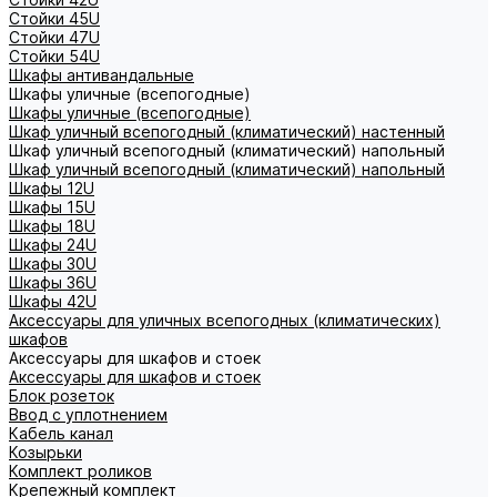
Стойки 45U
Стойки 47U
Стойки 54U
Шкафы антивандальные
Шкафы уличные (всепогодные)
Шкафы уличные (всепогодные)
Шкаф уличный всепогодный (климатический) настенный
Шкаф уличный всепогодный (климатический) напольный
Шкаф уличный всепогодный (климатический) напольный
Шкафы 12U
Шкафы 15U
Шкафы 18U
Шкафы 24U
Шкафы 30U
Шкафы 36U
Шкафы 42U
Аксессуары для уличных всепогодных (климатических)
шкафов
Аксессуары для шкафов и стоек
Аксессуары для шкафов и стоек
Блок розеток
Ввод с уплотнением
Кабель канал
Козырьки
Комплект роликов
Крепежный комплект