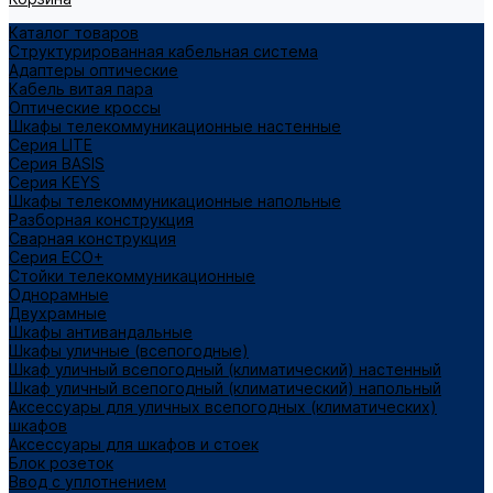
Каталог товаров
Структурированная кабельная система
Адаптеры оптические
Кабель витая пара
Оптические кроссы
Шкафы телекоммуникационные настенные
Cерия LITE
Cерия BASIS
Cерия KEYS
Шкафы телекоммуникационные напольные
Разборная конструкция
Сварная конструкция
Серия ECO+
Стойки телекоммуникационные
Однорамные
Двухрамные
Шкафы антивандальные
Шкафы уличные (всепогодные)
Шкаф уличный всепогодный (климатический) настенный
Шкаф уличный всепогодный (климатический) напольный
Аксессуары для уличных всепогодных (климатических)
шкафов
Аксессуары для шкафов и стоек
Блок розеток
Ввод с уплотнением