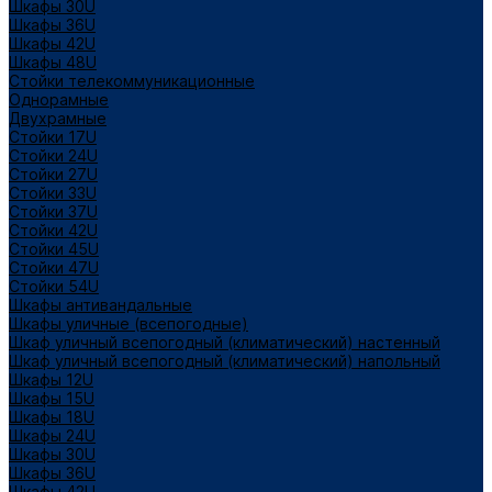
Шкафы 30U
Шкафы 36U
Шкафы 42U
Шкафы 48U
Стойки телекоммуникационные
Однорамные
Двухрамные
Стойки 17U
Стойки 24U
Стойки 27U
Стойки 33U
Стойки 37U
Стойки 42U
Стойки 45U
Стойки 47U
Стойки 54U
Шкафы антивандальные
Шкафы уличные (всепогодные)
Шкаф уличный всепогодный (климатический) настенный
Шкаф уличный всепогодный (климатический) напольный
Шкафы 12U
Шкафы 15U
Шкафы 18U
Шкафы 24U
Шкафы 30U
Шкафы 36U
Шкафы 42U