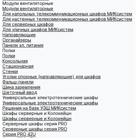
Модули вентиляторные
Модули вентиляторные
Для напольных телекоммуникационных шкафов МИКсистем
Для настенных телекоммуникационных шкафов МИКсистем
Для серверных шкафов
Для уличных шкафов МИКсистем
Направляющие
Органайзеры
Панели эл. питания
Полки
Полки
Консольная
Стационарная
Стенки
Уголки опорные (направляющие) для шкафов
Фальш-панели
Шина заземления
Щеточный ввод
Универсальные электротехнические шкафы
Универсальные электротехнические шкафы
Решения на базе УЭШ МИКсистем
Шкафы серверные и Колокейшн
Шкафы серверные и Колокейшн
Серверные шкафы серия PRO
Серверные шкафы серия PRO
Серия PRO 42U