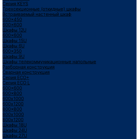
Cерия KEYS
Трехсекционные (откидные) шкафы
Встраиваемый настенный шкаф
600x450
600x600
Шкафы 12U
600x600
Шкафы 15U
Шкафы 6U
600x350
Шкафы 9U
Шкафы телекоммуникационные напольные
Разборная конструкция
Сварная конструкция
Серия ECO+
Серия ECO L
600x600
600x800
600х1000
600х1200
800x800
800х1000
800х1200
Шкафы 18U
Шкафы 24U
Шкафы 27U