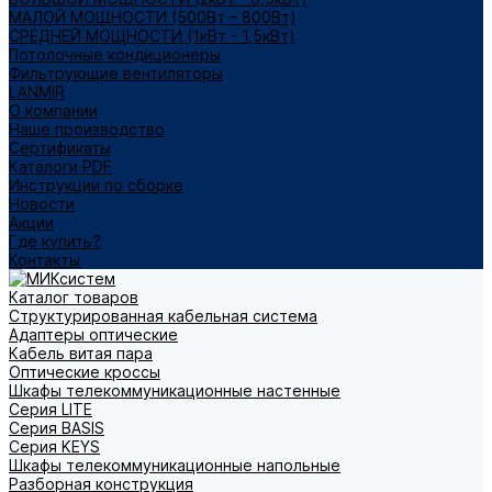
МАЛОЙ МОЩНОСТИ (500Вт – 800Вт)
СРЕДНЕЙ МОЩНОСТИ (1кВт - 1,5кВт)
Потолочные кондиционеры
Фильтрующие вентиляторы
LANMIR
О компании
Наше производство
Сертификаты
Каталоги PDF
Инструкции по сборке
Новости
Акции
Где купить?
Контакты
Каталог товаров
Структурированная кабельная система
Адаптеры оптические
Кабель витая пара
Оптические кроссы
Шкафы телекоммуникационные настенные
Cерия LITE
Cерия BASIS
Cерия KEYS
Шкафы телекоммуникационные напольные
Разборная конструкция