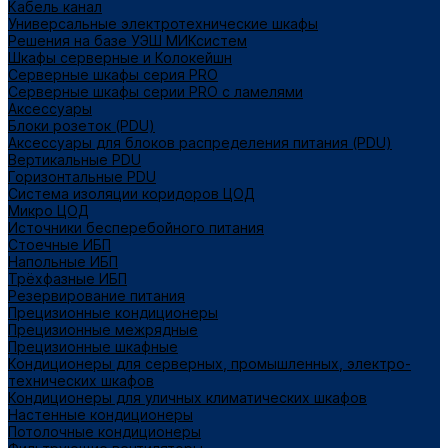
Кабель канал
Универсальные электротехнические шкафы
Решения на базе УЭШ МИКсистем
Шкафы серверные и Колокейшн
Серверные шкафы серия PRO
Серверные шкафы серии PRO с ламелями
Аксессуары
Блоки розеток (PDU)
Аксессуары для блоков распределения питания (PDU)
Вертикальные PDU
Горизонтальные PDU
Система изоляции коридоров ЦОД
Микро ЦОД
Источники бесперебойного питания
Стоечные ИБП
Напольные ИБП
Трёхфазные ИБП
Резервирование питания
Прецизионные кондиционеры
Прецизионные межрядные
Прецизионные шкафные
Кондиционеры для серверных, промышленных, электро-
технических шкафов
Кондиционеры для уличных климатических шкафов
Настенные кондиционеры
Потолочные кондиционеры