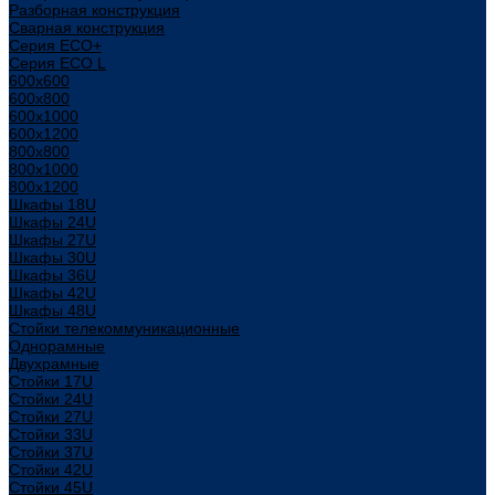
Разборная конструкция
Сварная конструкция
Серия ECO+
Серия ECO L
600x600
600x800
600х1000
600х1200
800x800
800х1000
800х1200
Шкафы 18U
Шкафы 24U
Шкафы 27U
Шкафы 30U
Шкафы 36U
Шкафы 42U
Шкафы 48U
Стойки телекоммуникационные
Однорамные
Двухрамные
Стойки 17U
Стойки 24U
Стойки 27U
Стойки 33U
Стойки 37U
Стойки 42U
Стойки 45U