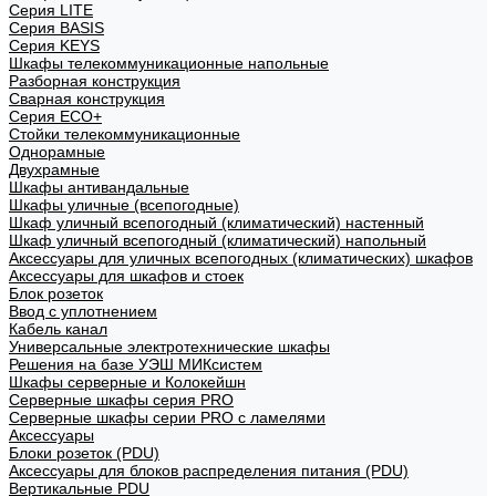
Cерия LITE
Cерия BASIS
Cерия KEYS
Шкафы телекоммуникационные напольные
Разборная конструкция
Сварная конструкция
Серия ECO+
Стойки телекоммуникационные
Однорамные
Двухрамные
Шкафы антивандальные
Шкафы уличные (всепогодные)
Шкаф уличный всепогодный (климатический) настенный
Шкаф уличный всепогодный (климатический) напольный
Аксессуары для уличных всепогодных (климатических) шкафов
Аксессуары для шкафов и стоек
Блок розеток
Ввод с уплотнением
Кабель канал
Универсальные электротехнические шкафы
Решения на базе УЭШ МИКсистем
Шкафы серверные и Колокейшн
Серверные шкафы серия PRO
Серверные шкафы серии PRO с ламелями
Аксессуары
Блоки розеток (PDU)
Аксессуары для блоков распределения питания (PDU)
Вертикальные PDU