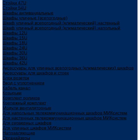
Стойки 47U
Стойки 54U
Шкафы антивандальные
Шкафы уличные (всепогодные)
Шкаф уличный всепогодный (климатический) настенный
Шкаф уличный всепогодный (климатический) напольный
Шкафы 12U
Шкафы 15U
Шкафы 18U
Шкафы 24U
Шкафы 30U
Шкафы 36U
Шкафы 42U
Аксессуары для уличных всепогодных (климатических) шкафов
Аксессуары для шкафов и стоек
Блок розеток
Ввод с уплотнением
Кабель канал
Козырьки
Комплект роликов
Крепежный комплект
Модули вентиляторные
Для напольных телекоммуникационных шкафов МИКсистем
Для настенных телекоммуникационных шкафов МИКсистем
Для серверных шкафов
Для уличных шкафов МИКсистем
Направляющие
Органайзеры