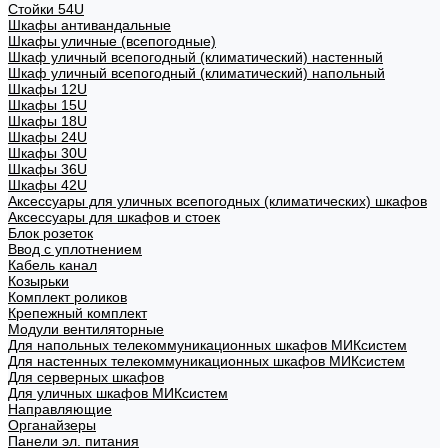
Стойки 54U
Шкафы антивандальные
Шкафы уличные (всепогодные)
Шкаф уличный всепогодный (климатический) настенный
Шкаф уличный всепогодный (климатический) напольный
Шкафы 12U
Шкафы 15U
Шкафы 18U
Шкафы 24U
Шкафы 30U
Шкафы 36U
Шкафы 42U
Аксессуары для уличных всепогодных (климатических) шкафов
Аксессуары для шкафов и стоек
Блок розеток
Ввод с уплотнением
Кабель канал
Козырьки
Комплект роликов
Крепежный комплект
Модули вентиляторные
Для напольных телекоммуникационных шкафов МИКсистем
Для настенных телекоммуникационных шкафов МИКсистем
Для серверных шкафов
Для уличных шкафов МИКсистем
Направляющие
Органайзеры
Панели эл. питания