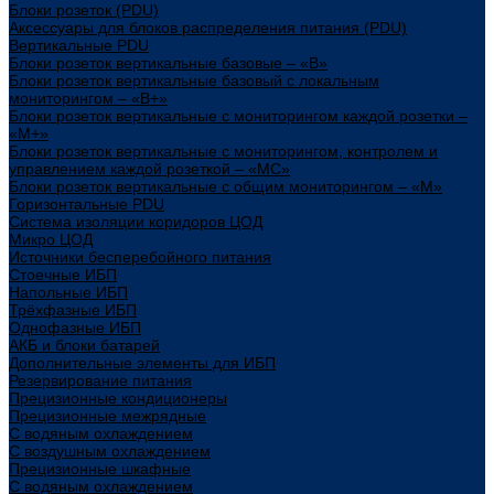
Блоки розеток (PDU)
Аксессуары для блоков распределения питания (PDU)
Вертикальные PDU
Блоки розеток вертикальные базовые – «В»
Блоки розеток вертикальные базовый с локальным
мониторингом – «В+»
Блоки розеток вертикальные с мониторингом каждой розетки –
«М+»
Блоки розеток вертикальные с мониторингом, контролем и
управлением каждой розеткой – «МС»
Блоки розеток вертикальные с общим мониторингом – «М»
Горизонтальные PDU
Система изоляции коридоров ЦОД
Микро ЦОД
Источники бесперебойного питания
Стоечные ИБП
Напольные ИБП
Трёхфазные ИБП
Однофазные ИБП
АКБ и блоки батарей
Дополнительные элементы для ИБП
Резервирование питания
Прецизионные кондиционеры
Прецизионные межрядные
С водяным охлаждением
С воздушным охлаждением
Прецизионные шкафные
С водяным охлаждением