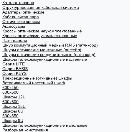
Каталог товаров
Структурированная кабельная система
Адаптеры оптические
Кабель витая пара
Оптические кроссы
Аксессуары
Кроссы оптические неукомплектованные
Кроссы оптические укомплектованные
Патч-панели
Шнур коммутационный медный RJ45 (патч-корд)
Шнуры оптические монтажные (пигтейл)
Шнуры оптические соединительные (патч-корд)
Шкафы телекоммуникационные настенные
Cерия LITE
Cерия BASIS
Cерия KEYS
Трехсекционные (откидные) шкафы
Встраиваемый настенный шкаф
600x450
600x600
Шкафы 12U
600x600
Шкафы 15U
Шкафы 6U
600x350
Шкафы 9U
Шкафы телекоммуникационные напольные
Разборная конструкция