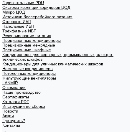
Горизонтальные PDU
Система изоляции коридоров ЦОД
Микро ЦОД
Источники бесперебойного питания
Стоечные ИБП
Напольные ИБП
Трёхфазные ИБП
Резервирование питания
Прецизионные кондиционеры
Прецизионные межрядные
Прецизионные шкафные
Кондиционеры для серверных, промышленных, электро-
технических шкафов
Кондиционеры для уличных климатических шкафов
Настенные кондиционеры
Потолочные кондиционеры
Фильтрующие вентиляторы
LANMIR
О компании
Наше производство
Сертификаты
Каталоги PDF
Инструкции по сборке
Новости
Акции
Где купить?
Контакты
...