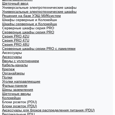
Щеточный ввод
Универсальные электротехнические шкафы
Универсальные электротехнические шкафы
Решения на базе УЭШ МИКсистем
Шкафы серверные и Колокейшн
Шкафы серверные и Колокейшн
Серверные шкафы серия PRO
Серверные шкафы серия PRO
Серия PRO 42U
Серия PRO 47U
Серия PRO 48U
Серверные шкафы серии PRO с ламелями
Аксессуары
Аксессуары
Вводы с уплотнением
Кабель-каналы
Крепеж
Органайзеры
Полки
Уголки направляющие
Фальш-панели
Шины заземления
Щеточные вводы
Колокейшн
Блоки розеток (PDU)
Блоки розеток (PDU)
Аксессуары для блоков распределения питания (PDU)
Вертикальные PDU