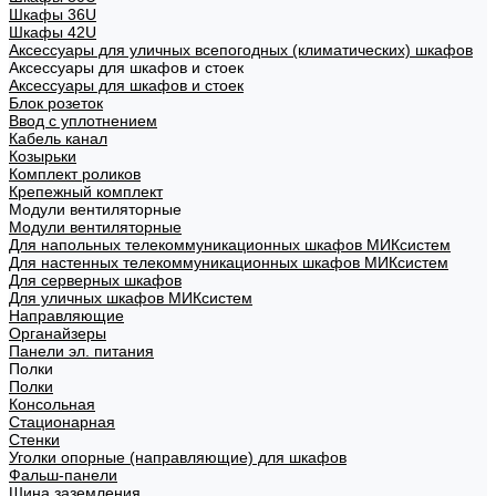
Шкафы 36U
Шкафы 42U
Аксессуары для уличных всепогодных (климатических) шкафов
Аксессуары для шкафов и стоек
Аксессуары для шкафов и стоек
Блок розеток
Ввод с уплотнением
Кабель канал
Козырьки
Комплект роликов
Крепежный комплект
Модули вентиляторные
Модули вентиляторные
Для напольных телекоммуникационных шкафов МИКсистем
Для настенных телекоммуникационных шкафов МИКсистем
Для серверных шкафов
Для уличных шкафов МИКсистем
Направляющие
Органайзеры
Панели эл. питания
Полки
Полки
Консольная
Стационарная
Стенки
Уголки опорные (направляющие) для шкафов
Фальш-панели
Шина заземления