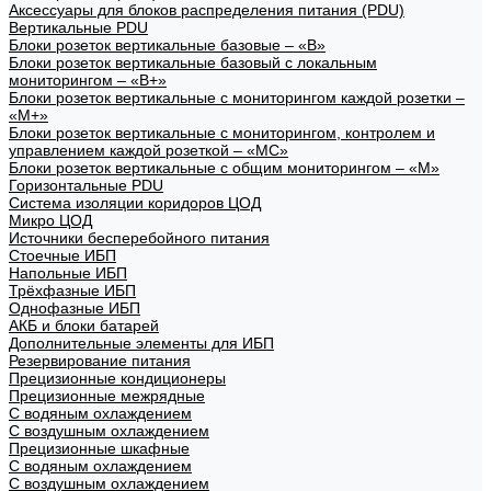
Аксессуары для блоков распределения питания (PDU)
Вертикальные PDU
Блоки розеток вертикальные базовые – «В»
Блоки розеток вертикальные базовый с локальным
мониторингом – «В+»
Блоки розеток вертикальные с мониторингом каждой розетки –
«М+»
Блоки розеток вертикальные с мониторингом, контролем и
управлением каждой розеткой – «МС»
Блоки розеток вертикальные с общим мониторингом – «М»
Горизонтальные PDU
Система изоляции коридоров ЦОД
Микро ЦОД
Источники бесперебойного питания
Стоечные ИБП
Напольные ИБП
Трёхфазные ИБП
Однофазные ИБП
АКБ и блоки батарей
Дополнительные элементы для ИБП
Резервирование питания
Прецизионные кондиционеры
Прецизионные межрядные
С водяным охлаждением
С воздушным охлаждением
Прецизионные шкафные
С водяным охлаждением
С воздушным охлаждением