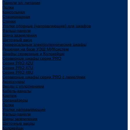
Панели эл. питания
Полки
Консольная
Стационарная
Стенки
Уголки опорные (направляющие) для шкафов
Фальш-панели
Шина заземления
Щеточный ввод
Универсальные электротехнические шкафы
Решения на базе УЭШ МИКсистем
Шкафы серверные и Колокейшн
Серверные шкафы серия PRO
Серия PRO 42U
Серия PRO 47U
Серия PRO 48U
Серверные шкафы серии PRO с ламелями
Аксессуары
Вводы с уплотнением
Кабель-каналы
Крепеж
Органайзеры
Полки
Уголки направляющие
Фальш-панели
Шины заземления
Щеточные вводы
Колокейшн