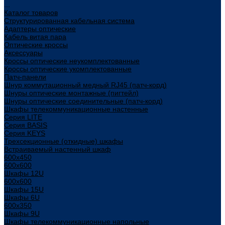
...
Каталог товаров
Структурированная кабельная система
Адаптеры оптические
Кабель витая пара
Оптические кроссы
Аксессуары
Кроссы оптические неукомплектованные
Кроссы оптические укомплектованные
Патч-панели
Шнур коммутационный медный RJ45 (патч-корд)
Шнуры оптические монтажные (пигтейл)
Шнуры оптические соединительные (патч-корд)
Шкафы телекоммуникационные настенные
Cерия LITE
Cерия BASIS
Cерия KEYS
Трехсекционные (откидные) шкафы
Встраиваемый настенный шкаф
600x450
600x600
Шкафы 12U
600x600
Шкафы 15U
Шкафы 6U
600x350
Шкафы 9U
Шкафы телекоммуникационные напольные