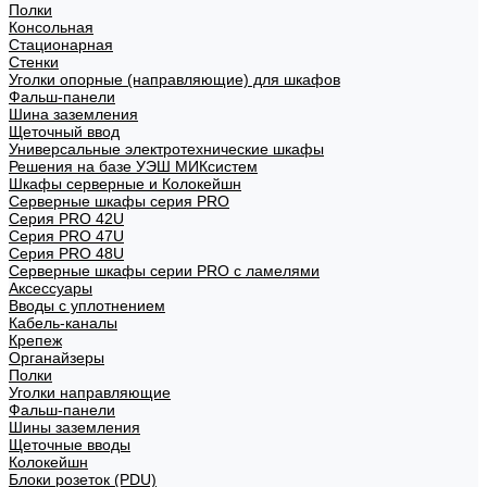
Полки
Консольная
Стационарная
Стенки
Уголки опорные (направляющие) для шкафов
Фальш-панели
Шина заземления
Щеточный ввод
Универсальные электротехнические шкафы
Решения на базе УЭШ МИКсистем
Шкафы серверные и Колокейшн
Серверные шкафы серия PRO
Серия PRO 42U
Серия PRO 47U
Серия PRO 48U
Серверные шкафы серии PRO с ламелями
Аксессуары
Вводы с уплотнением
Кабель-каналы
Крепеж
Органайзеры
Полки
Уголки направляющие
Фальш-панели
Шины заземления
Щеточные вводы
Колокейшн
Блоки розеток (PDU)