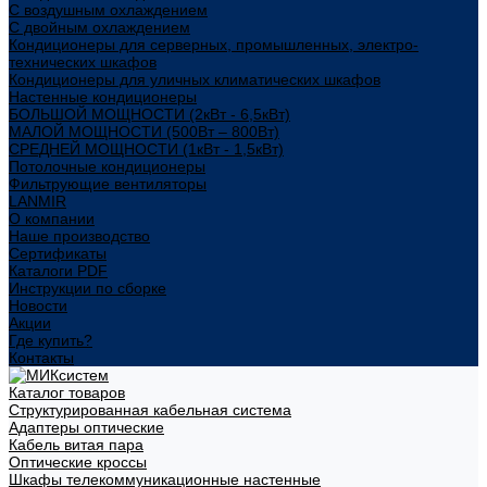
С воздушным охлаждением
С двойным охлаждением
Кондиционеры для серверных, промышленных, электро-
технических шкафов
Кондиционеры для уличных климатических шкафов
Настенные кондиционеры
БОЛЬШОЙ МОЩНОСТИ (2кВт - 6,5кВт)
МАЛОЙ МОЩНОСТИ (500Вт – 800Вт)
СРЕДНЕЙ МОЩНОСТИ (1кВт - 1,5кВт)
Потолочные кондиционеры
Фильтрующие вентиляторы
LANMIR
О компании
Наше производство
Сертификаты
Каталоги PDF
Инструкции по сборке
Новости
Акции
Где купить?
Контакты
Каталог товаров
Структурированная кабельная система
Адаптеры оптические
Кабель витая пара
Оптические кроссы
Шкафы телекоммуникационные настенные