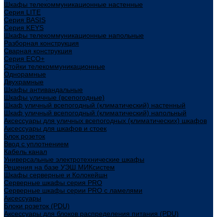
Шкафы телекоммуникационные настенные
Cерия LITE
Cерия BASIS
Cерия KEYS
Шкафы телекоммуникационные напольные
Разборная конструкция
Сварная конструкция
Серия ECO+
Стойки телекоммуникационные
Однорамные
Двухрамные
Шкафы антивандальные
Шкафы уличные (всепогодные)
Шкаф уличный всепогодный (климатический) настенный
Шкаф уличный всепогодный (климатический) напольный
Аксессуары для уличных всепогодных (климатических) шкафов
Аксессуары для шкафов и стоек
Блок розеток
Ввод с уплотнением
Кабель канал
Универсальные электротехнические шкафы
Решения на базе УЭШ МИКсистем
Шкафы серверные и Колокейшн
Серверные шкафы серия PRO
Серверные шкафы серии PRO с ламелями
Аксессуары
Блоки розеток (PDU)
Аксессуары для блоков распределения питания (PDU)