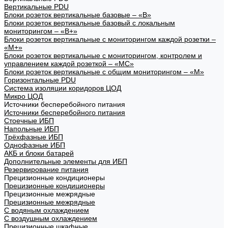
Вертикальные PDU
Блоки розеток вертикальные базовые – «В»
Блоки розеток вертикальные базовый с локальным
мониторингом – «В+»
Блоки розеток вертикальные с мониторингом каждой розетки –
«М+»
Блоки розеток вертикальные с мониторингом, контролем и
управлением каждой розеткой – «МС»
Блоки розеток вертикальные с общим мониторингом – «М»
Горизонтальные PDU
Система изоляции коридоров ЦОД
Микро ЦОД
Источники бесперебойного питания
Источники бесперебойного питания
Стоечные ИБП
Напольные ИБП
Трёхфазные ИБП
Однофазные ИБП
АКБ и блоки батарей
Дополнительные элементы для ИБП
Резервирование питания
Прецизионные кондиционеры
Прецизионные кондиционеры
Прецизионные межрядные
Прецизионные межрядные
С водяным охлаждением
С воздушным охлаждением
Прецизионные шкафные