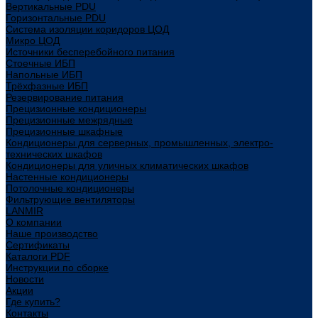
Вертикальные PDU
Горизонтальные PDU
Система изоляции коридоров ЦОД
Микро ЦОД
Источники бесперебойного питания
Стоечные ИБП
Напольные ИБП
Трёхфазные ИБП
Резервирование питания
Прецизионные кондиционеры
Прецизионные межрядные
Прецизионные шкафные
Кондиционеры для серверных, промышленных, электро-
технических шкафов
Кондиционеры для уличных климатических шкафов
Настенные кондиционеры
Потолочные кондиционеры
Фильтрующие вентиляторы
LANMIR
О компании
Наше производство
Сертификаты
Каталоги PDF
Инструкции по сборке
Новости
Акции
Где купить?
Контакты