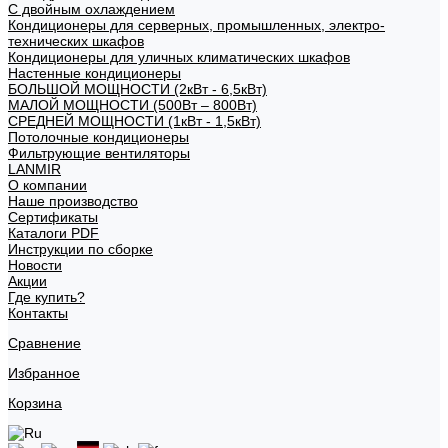
С двойным охлаждением
Кондиционеры для серверных, промышленных, электро-
технических шкафов
Кондиционеры для уличных климатических шкафов
Настенные кондиционеры
БОЛЬШОЙ МОЩНОСТИ (2кВт - 6,5кВт)
МАЛОЙ МОЩНОСТИ (500Вт – 800Вт)
СРЕДНЕЙ МОЩНОСТИ (1кВт - 1,5кВт)
Потолочные кондиционеры
Фильтрующие вентиляторы
LANMIR
О компании
Наше производство
Сертификаты
Каталоги PDF
Инструкции по сборке
Новости
Акции
Где купить?
Контакты
Сравнение
Избранное
Корзина