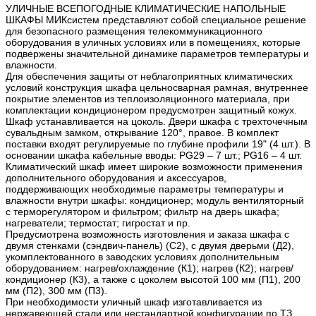
УЛИЧНЫЕ ВСЕПОГОДНЫЕ КЛИМАТИЧЕСКИЕ НАПОЛЬНЫЕ
ШКАФЫ МИКсистем представляют собой специальное решение
для безопасного размещения телекоммуникационного
оборудования в уличных условиях или в помещениях, которые
подвержены значительной динамике параметров температуры и
влажности.
Для обеспечения защиты от неблагоприятных климатических
условий конструкция шкафа цельносварная рамная, внутреннее
покрытие элементов из теплоизоляционного материала, при
комплектации кондиционером предусмотрен защитный кожух.
Шкаф устанавливается на цоколь. Двери шкафа с трехточечным
сувальдным замком, открывание 120°, правое. В комплект
поставки входят регулируемые по глубине профили 19" (4 шт.). В
основании шкафа кабельные вводы: PG29 – 7 шт.; PG16 – 4 шт.
Климатический шкаф имеет широкие возможности применения
дополнительного оборудования и аксессуаров,
поддерживающих необходимые параметры температуры и
влажности внутри шкафы: кондиционер; модуль вентиляторный
с терморегулятором и фильтром; фильтр на дверь шкафа;
нагреватели; термостат; гигростат и пр.
Предусмотрена возможность изготовления и заказа шкафа с
двумя стенками (сэндвич-панель) (С2), с двумя дверьми (Д2),
укомплектованного в заводских условиях дополнительным
оборудованием: нагрев/охлаждение (К1); нагрев (К2); нагрев/
кондиционер (К3), а также с цоколем высотой 100 мм (П1), 200
мм (П2), 300 мм (П3).
При необходимости уличный шкаф изготавливается из
нержавеющей стали или нестандартной конфигурации по ТЗ