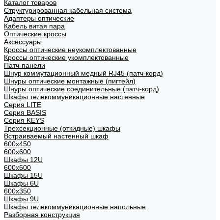
Каталог товаров
Структурированная кабельная система
Адаптеры оптические
Кабель витая пара
Оптические кроссы
Аксессуары
Кроссы оптические неукомплектованные
Кроссы оптические укомплектованные
Патч-панели
Шнур коммутационный медный RJ45 (патч-корд)
Шнуры оптические монтажные (пигтейл)
Шнуры оптические соединительные (патч-корд)
Шкафы телекоммуникационные настенные
Cерия LITE
Cерия BASIS
Cерия KEYS
Трехсекционные (откидные) шкафы
Встраиваемый настенный шкаф
600x450
600x600
Шкафы 12U
600x600
Шкафы 15U
Шкафы 6U
600x350
Шкафы 9U
Шкафы телекоммуникационные напольные
Разборная конструкция