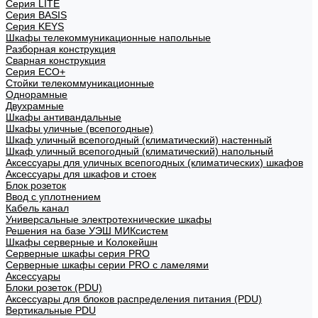
Cерия LITE
Cерия BASIS
Cерия KEYS
Шкафы телекоммуникационные напольные
Разборная конструкция
Сварная конструкция
Серия ECO+
Стойки телекоммуникационные
Однорамные
Двухрамные
Шкафы антивандальные
Шкафы уличные (всепогодные)
Шкаф уличный всепогодный (климатический) настенный
Шкаф уличный всепогодный (климатический) напольный
Аксессуары для уличных всепогодных (климатических) шкафов
Аксессуары для шкафов и стоек
Блок розеток
Ввод с уплотнением
Кабель канал
Универсальные электротехнические шкафы
Решения на базе УЭШ МИКсистем
Шкафы серверные и Колокейшн
Серверные шкафы серия PRO
Серверные шкафы серии PRO с ламелями
Аксессуары
Блоки розеток (PDU)
Аксессуары для блоков распределения питания (PDU)
Вертикальные PDU