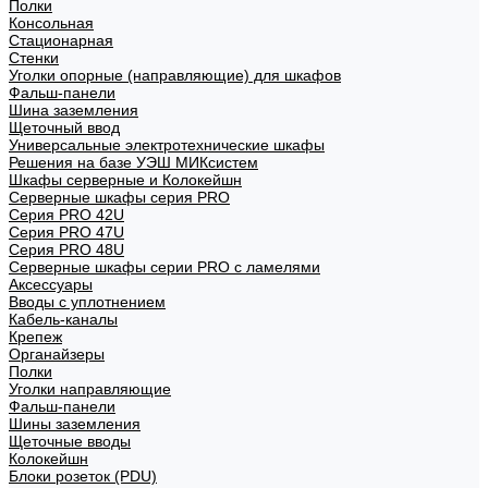
Полки
Консольная
Стационарная
Стенки
Уголки опорные (направляющие) для шкафов
Фальш-панели
Шина заземления
Щеточный ввод
Универсальные электротехнические шкафы
Решения на базе УЭШ МИКсистем
Шкафы серверные и Колокейшн
Серверные шкафы серия PRO
Серия PRO 42U
Серия PRO 47U
Серия PRO 48U
Серверные шкафы серии PRO с ламелями
Аксессуары
Вводы с уплотнением
Кабель-каналы
Крепеж
Органайзеры
Полки
Уголки направляющие
Фальш-панели
Шины заземления
Щеточные вводы
Колокейшн
Блоки розеток (PDU)