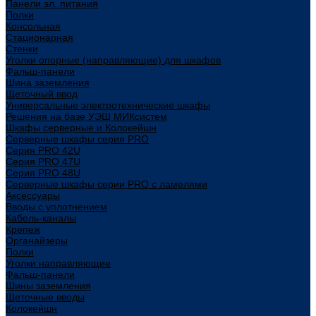
Панели эл. питания
Полки
Консольная
Стационарная
Стенки
Уголки опорные (направляющие) для шкафов
Фальш-панели
Шина заземления
Щеточный ввод
Универсальные электротехнические шкафы
Решения на базе УЭШ МИКсистем
Шкафы серверные и Колокейшн
Серверные шкафы серия PRO
Серия PRO 42U
Серия PRO 47U
Серия PRO 48U
Серверные шкафы серии PRO с ламелями
Аксессуары
Вводы с уплотнением
Кабель-каналы
Крепеж
Органайзеры
Полки
Уголки направляющие
Фальш-панели
Шины заземления
Щеточные вводы
Колокейшн