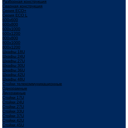
Разборная конструкция
Сварная конструкция
Серия ECO+
Серия ECO L
600x600
600x800
600х1000
600х1200
800x800
800х1000
800х1200
Шкафы 18U
Шкафы 24U
Шкафы 27U
Шкафы 30U
Шкафы 36U
Шкафы 42U
Шкафы 48U
Стойки телекоммуникационные
Однорамные
Двухрамные
Стойки 17U
Стойки 24U
Стойки 27U
Стойки 33U
Стойки 37U
Стойки 42U
Стойки 45U