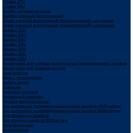
Стойки 47U
Стойки 54U
Шкафы антивандальные
Шкафы уличные (всепогодные)
Шкаф уличный всепогодный (климатический) настенный
Шкаф уличный всепогодный (климатический) напольный
Шкафы 12U
Шкафы 15U
Шкафы 18U
Шкафы 24U
Шкафы 30U
Шкафы 36U
Шкафы 42U
Аксессуары для уличных всепогодных (климатических) шкафов
Аксессуары для шкафов и стоек
Блок розеток
Ввод с уплотнением
Кабель канал
Козырьки
Комплект роликов
Крепежный комплект
Модули вентиляторные
Для напольных телекоммуникационных шкафов МИКсистем
Для настенных телекоммуникационных шкафов МИКсистем
Для серверных шкафов
Для уличных шкафов МИКсистем
Направляющие
Органайзеры