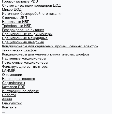
Горизонтальные PDU
Система изоляции коридоров ЦОД
Микро ЦОД
Источники бесперебойного питания
Стоечные ИБП
Напольные ИБП
Трёхфазные ИБП
Резервирование питания
Прецизионные кондиционеры
Прецизионные межрядные
Прецизионные шкафные
Кондиционеры для серверных, промышленных, электро-
технических шкафов
Кондиционеры для уличных климатических шкафов
Настенные кондиционеры
Потолочные кондиционеры
Фильтрующие вентиляторы
LANMIR
О компании
Наше производство
Сертификаты
Каталоги PDF
Инструкции по сборке
Новости
Акции
Где купить?
Контакты
...