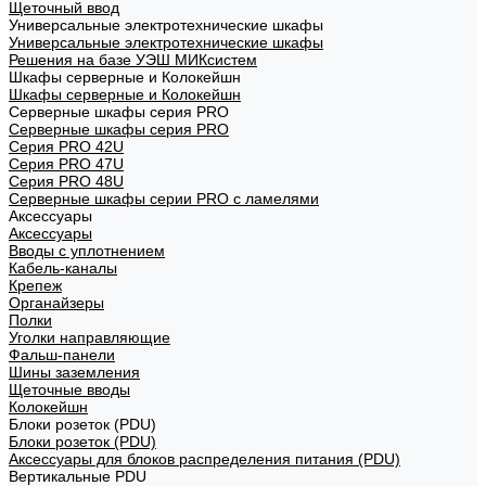
Щеточный ввод
Универсальные электротехнические шкафы
Универсальные электротехнические шкафы
Решения на базе УЭШ МИКсистем
Шкафы серверные и Колокейшн
Шкафы серверные и Колокейшн
Серверные шкафы серия PRO
Серверные шкафы серия PRO
Серия PRO 42U
Серия PRO 47U
Серия PRO 48U
Серверные шкафы серии PRO с ламелями
Аксессуары
Аксессуары
Вводы с уплотнением
Кабель-каналы
Крепеж
Органайзеры
Полки
Уголки направляющие
Фальш-панели
Шины заземления
Щеточные вводы
Колокейшн
Блоки розеток (PDU)
Блоки розеток (PDU)
Аксессуары для блоков распределения питания (PDU)
Вертикальные PDU