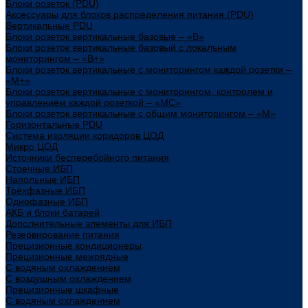
Блоки розеток (PDU)
Аксессуары для блоков распределения питания (PDU)
Вертикальные PDU
Блоки розеток вертикальные базовые – «В»
Блоки розеток вертикальные базовый с локальным
мониторингом – «В+»
Блоки розеток вертикальные с мониторингом каждой розетки –
«М+»
Блоки розеток вертикальные с мониторингом, контролем и
управлением каждой розеткой – «МС»
Блоки розеток вертикальные с общим мониторингом – «М»
Горизонтальные PDU
Система изоляции коридоров ЦОД
Микро ЦОД
Источники бесперебойного питания
Стоечные ИБП
Напольные ИБП
Трёхфазные ИБП
Однофазные ИБП
АКБ и блоки батарей
Дополнительные элементы для ИБП
Резервирование питания
Прецизионные кондиционеры
Прецизионные межрядные
С водяным охлаждением
С воздушным охлаждением
Прецизионные шкафные
С водяным охлаждением