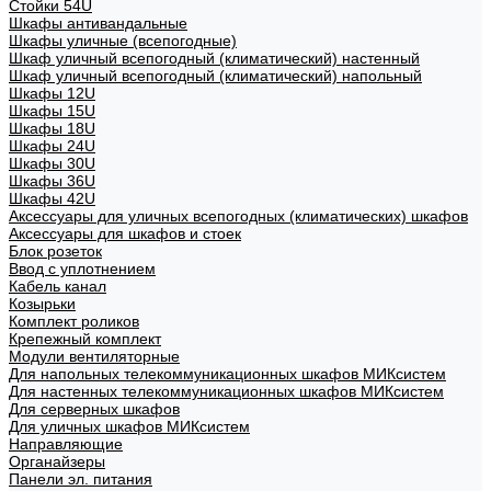
Стойки 54U
Шкафы антивандальные
Шкафы уличные (всепогодные)
Шкаф уличный всепогодный (климатический) настенный
Шкаф уличный всепогодный (климатический) напольный
Шкафы 12U
Шкафы 15U
Шкафы 18U
Шкафы 24U
Шкафы 30U
Шкафы 36U
Шкафы 42U
Аксессуары для уличных всепогодных (климатических) шкафов
Аксессуары для шкафов и стоек
Блок розеток
Ввод с уплотнением
Кабель канал
Козырьки
Комплект роликов
Крепежный комплект
Модули вентиляторные
Для напольных телекоммуникационных шкафов МИКсистем
Для настенных телекоммуникационных шкафов МИКсистем
Для серверных шкафов
Для уличных шкафов МИКсистем
Направляющие
Органайзеры
Панели эл. питания