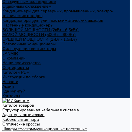
С воздушным охлаждением
С двойным охлаждением
Кондиционеры для серверных, промышленных, электро-
технических шкафов
Кондиционеры для уличных климатических шкафов
Настенные кондиционеры
БОЛЬШОЙ МОЩНОСТИ (2кВт - 6,5кВт)
МАЛОЙ МОЩНОСТИ (500Вт – 800Вт)
СРЕДНЕЙ МОЩНОСТИ (1кВт - 1,5кВт)
Потолочные кондиционеры
Фильтрующие вентиляторы
LANMIR
О компании
Наше производство
Сертификаты
Каталоги PDF
Инструкции по сборке
Новости
Акции
Где купить?
Контакты
Каталог товаров
Структурированная кабельная система
Адаптеры оптические
Кабель витая пара
Оптические кроссы
Шкафы телекоммуникационные настенные