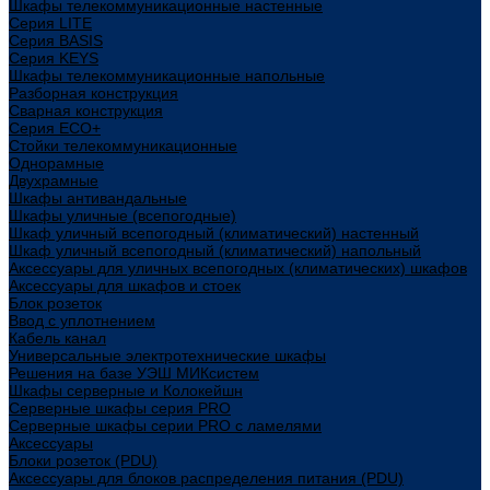
Шкафы телекоммуникационные настенные
Cерия LITE
Cерия BASIS
Cерия KEYS
Шкафы телекоммуникационные напольные
Разборная конструкция
Сварная конструкция
Серия ECO+
Стойки телекоммуникационные
Однорамные
Двухрамные
Шкафы антивандальные
Шкафы уличные (всепогодные)
Шкаф уличный всепогодный (климатический) настенный
Шкаф уличный всепогодный (климатический) напольный
Аксессуары для уличных всепогодных (климатических) шкафов
Аксессуары для шкафов и стоек
Блок розеток
Ввод с уплотнением
Кабель канал
Универсальные электротехнические шкафы
Решения на базе УЭШ МИКсистем
Шкафы серверные и Колокейшн
Серверные шкафы серия PRO
Серверные шкафы серии PRO с ламелями
Аксессуары
Блоки розеток (PDU)
Аксессуары для блоков распределения питания (PDU)