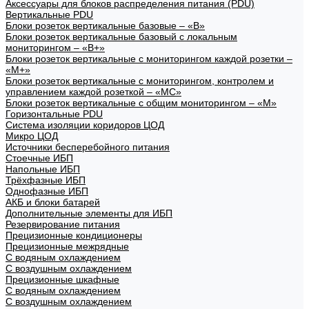
Аксессуары для блоков распределения питания (PDU)
Вертикальные PDU
Блоки розеток вертикальные базовые – «В»
Блоки розеток вертикальные базовый с локальным
мониторингом – «В+»
Блоки розеток вертикальные с мониторингом каждой розетки –
«М+»
Блоки розеток вертикальные с мониторингом, контролем и
управлением каждой розеткой – «МС»
Блоки розеток вертикальные с общим мониторингом – «М»
Горизонтальные PDU
Система изоляции коридоров ЦОД
Микро ЦОД
Источники бесперебойного питания
Стоечные ИБП
Напольные ИБП
Трёхфазные ИБП
Однофазные ИБП
АКБ и блоки батарей
Дополнительные элементы для ИБП
Резервирование питания
Прецизионные кондиционеры
Прецизионные межрядные
С водяным охлаждением
С воздушным охлаждением
Прецизионные шкафные
С водяным охлаждением
С воздушным охлаждением