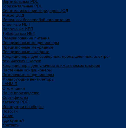
Вертикальные PDU
Горизонтальные PDU
Система изоляции коридоров ЦОД
Микро ЦОД
Источники бесперебойного питания
Стоечные ИБП
Напольные ИБП
Трёхфазные ИБП
Резервирование питания
Прецизионные кондиционеры
Прецизионные межрядные
Прецизионные шкафные
Кондиционеры для серверных, промышленных, электро-
технических шкафов
Кондиционеры для уличных климатических шкафов
Настенные кондиционеры
Потолочные кондиционеры
Фильтрующие вентиляторы
LANMIR
О компании
Наше производство
Сертификаты
Каталоги PDF
Инструкции по сборке
Новости
Акции
Где купить?
Контакты