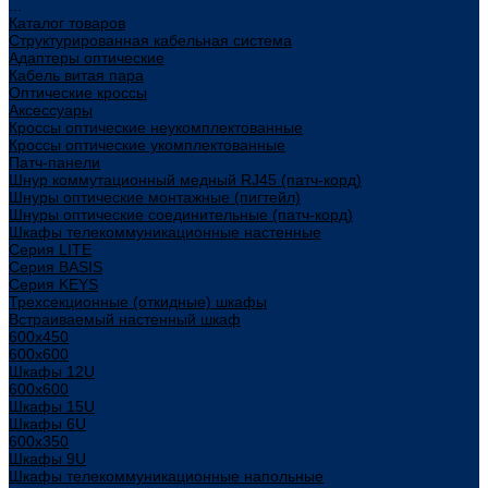
...
Каталог товаров
Структурированная кабельная система
Адаптеры оптические
Кабель витая пара
Оптические кроссы
Аксессуары
Кроссы оптические неукомплектованные
Кроссы оптические укомплектованные
Патч-панели
Шнур коммутационный медный RJ45 (патч-корд)
Шнуры оптические монтажные (пигтейл)
Шнуры оптические соединительные (патч-корд)
Шкафы телекоммуникационные настенные
Cерия LITE
Cерия BASIS
Cерия KEYS
Трехсекционные (откидные) шкафы
Встраиваемый настенный шкаф
600x450
600x600
Шкафы 12U
600x600
Шкафы 15U
Шкафы 6U
600x350
Шкафы 9U
Шкафы телекоммуникационные напольные