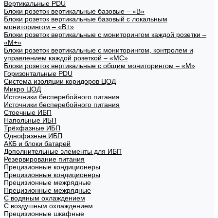
Вертикальные PDU
Блоки розеток вертикальные базовые – «В»
Блоки розеток вертикальные базовый с локальным
мониторингом – «В+»
Блоки розеток вертикальные с мониторингом каждой розетки –
«М+»
Блоки розеток вертикальные с мониторингом, контролем и
управлением каждой розеткой – «МС»
Блоки розеток вертикальные с общим мониторингом – «М»
Горизонтальные PDU
Система изоляции коридоров ЦОД
Микро ЦОД
Источники бесперебойного питания
Источники бесперебойного питания
Стоечные ИБП
Напольные ИБП
Трёхфазные ИБП
Однофазные ИБП
АКБ и блоки батарей
Дополнительные элементы для ИБП
Резервирование питания
Прецизионные кондиционеры
Прецизионные кондиционеры
Прецизионные межрядные
Прецизионные межрядные
С водяным охлаждением
С воздушным охлаждением
Прецизионные шкафные