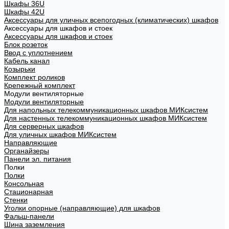
Шкафы 36U
Шкафы 42U
Аксессуары для уличных всепогодных (климатических) шкафов
Аксессуары для шкафов и стоек
Аксессуары для шкафов и стоек
Блок розеток
Ввод с уплотнением
Кабель канал
Козырьки
Комплект роликов
Крепежный комплект
Модули вентиляторные
Модули вентиляторные
Для напольных телекоммуникационных шкафов МИКсистем
Для настенных телекоммуникационных шкафов МИКсистем
Для серверных шкафов
Для уличных шкафов МИКсистем
Направляющие
Органайзеры
Панели эл. питания
Полки
Полки
Консольная
Стационарная
Стенки
Уголки опорные (направляющие) для шкафов
Фальш-панели
Шина заземления