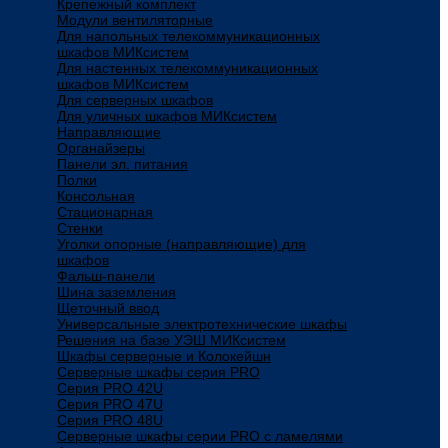
Крепежный комплект
Модули вентиляторные
Для напольных телекоммуникационных
шкафов МИКсистем
Для настенных телекоммуникационных
шкафов МИКсистем
Для серверных шкафов
Для уличных шкафов МИКсистем
Направляющие
Органайзеры
Панели эл. питания
Полки
Консольная
Стационарная
Стенки
Уголки опорные (направляющие) для
шкафов
Фальш-панели
Шина заземления
Щеточный ввод
Универсальные электротехнические шкафы
Решения на базе УЭШ МИКсистем
Шкафы серверные и Колокейшн
Серверные шкафы серия PRO
Серия PRO 42U
Серия PRO 47U
Серия PRO 48U
Серверные шкафы серии PRO с ламелями