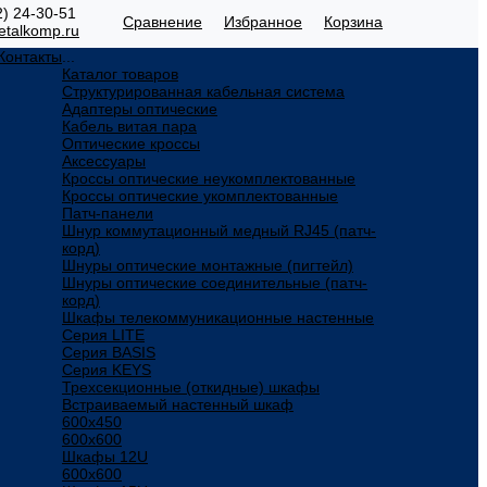
2) 24-30-51
Сравнение
Избранное
Корзина
talkomp.ru
Контакты
...
Каталог товаров
Структурированная кабельная система
Адаптеры оптические
Кабель витая пара
Оптические кроссы
Аксессуары
Кроссы оптические неукомплектованные
Кроссы оптические укомплектованные
Патч-панели
Шнур коммутационный медный RJ45 (патч-
корд)
Шнуры оптические монтажные (пигтейл)
Шнуры оптические соединительные (патч-
корд)
Шкафы телекоммуникационные настенные
Cерия LITE
Cерия BASIS
Cерия KEYS
Трехсекционные (откидные) шкафы
Встраиваемый настенный шкаф
600x450
600x600
Шкафы 12U
600x600