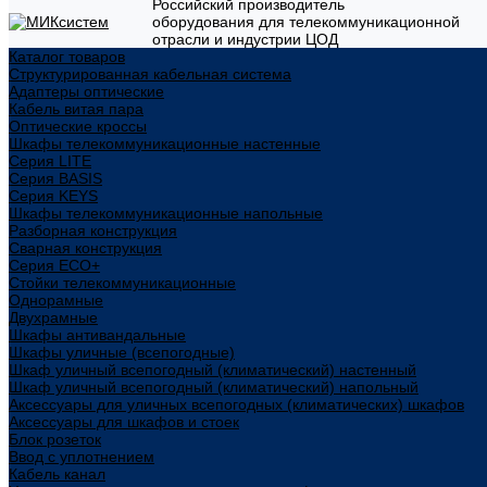
Российский производитель
оборудования для телекоммуникационной
отрасли и индустрии ЦОД
Каталог товаров
Структурированная кабельная система
Адаптеры оптические
Кабель витая пара
Оптические кроссы
Шкафы телекоммуникационные настенные
Cерия LITE
Cерия BASIS
Cерия KEYS
Шкафы телекоммуникационные напольные
Разборная конструкция
Сварная конструкция
Серия ECO+
Стойки телекоммуникационные
Однорамные
Двухрамные
Шкафы антивандальные
Шкафы уличные (всепогодные)
Шкаф уличный всепогодный (климатический) настенный
Шкаф уличный всепогодный (климатический) напольный
Аксессуары для уличных всепогодных (климатических) шкафов
Аксессуары для шкафов и стоек
Блок розеток
Ввод с уплотнением
Кабель канал