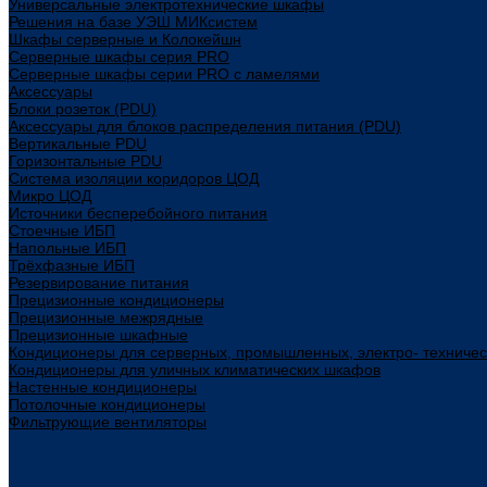
Универсальные электротехнические шкафы
Решения на базе УЭШ МИКсистем
Шкафы серверные и Колокейшн
Серверные шкафы серия PRO
Серверные шкафы серии PRO с ламелями
Аксессуары
Блоки розеток (PDU)
Аксессуары для блоков распределения питания (PDU)
Вертикальные PDU
Горизонтальные PDU
Система изоляции коридоров ЦОД
Микро ЦОД
Источники бесперебойного питания
Стоечные ИБП
Напольные ИБП
Трёхфазные ИБП
Резервирование питания
Прецизионные кондиционеры
Прецизионные межрядные
Прецизионные шкафные
Кондиционеры для серверных, промышленных, электро- техниче
Кондиционеры для уличных климатических шкафов
Настенные кондиционеры
Потолочные кондиционеры
Фильтрующие вентиляторы