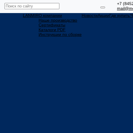
+7 (845
mail@me
LANMIR
О компании
Новости
Акции
Где купить?
Наше производство
Сертификаты
Каталоги PDF
Инструкции по сборке