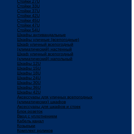
Стойки 27U
Стойки 33U
Стойки 37U
Стойки 42U
Стойки 45U
Стойки 47U
Стойки 54U
Шкафы антивандальные
Шкафы уличные (всепогодные)
Шкаф уличный всепогодный
(климатический) настенный
Шкаф уличный всепогодный
(климатический) напольный
Шкафы 12U
Шкафы 15U
Шкафы 18U
Шкафы 24U
Шкафы 30U
Шкафы 36U
Шкафы 42U
Аксессуары для уличных всепогодных
(климатических) шкафов
Аксессуары для шкафов и стоек
Блок розеток
Ввод с уплотнением
Кабель канал
Козырьки
Комплект роликов