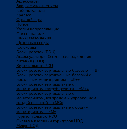
Аксессуары
Вводы с уплотнением
Кабель-каналы
Крепеж
Органайзеры
Полки
Уголки направляющие
Фальш-панели
Шины заземления
Щеточные вводы
Колокейшн
Блоки розеток (PDU)
Аксессуары для блоков распределения
питания (PDU)
Вертикальные PDU
Блоки розеток вертикальные базовые – «В»
Блоки розеток вертикальные базовый с
локальным мониторингом – «В+»
Блоки розеток вертикальные с
мониторингом каждой розетки – «М+»
Блоки розеток вертикальные с
мониторингом, контролем и управлением
каждой розеткой – «МС»
Блоки розеток вертикальные с общим
мониторингом – «М»
Горизонтальные PDU
Система изоляции коридоров ЦОД
Микро ЦОД