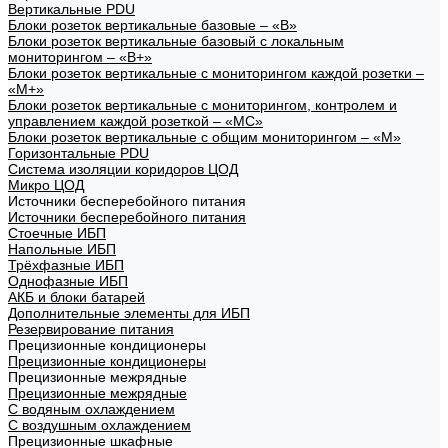
Вертикальные PDU
Блоки розеток вертикальные базовые – «В»
Блоки розеток вертикальные базовый с локальным
мониторингом – «В+»
Блоки розеток вертикальные с мониторингом каждой розетки –
«М+»
Блоки розеток вертикальные с мониторингом, контролем и
управлением каждой розеткой – «МС»
Блоки розеток вертикальные с общим мониторингом – «М»
Горизонтальные PDU
Система изоляции коридоров ЦОД
Микро ЦОД
Источники бесперебойного питания
Источники бесперебойного питания
Стоечные ИБП
Напольные ИБП
Трёхфазные ИБП
Однофазные ИБП
АКБ и блоки батарей
Дополнительные элементы для ИБП
Резервирование питания
Прецизионные кондиционеры
Прецизионные кондиционеры
Прецизионные межрядные
Прецизионные межрядные
С водяным охлаждением
С воздушным охлаждением
Прецизионные шкафные