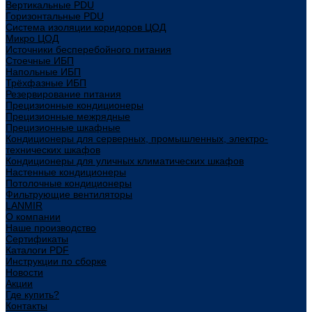
Вертикальные PDU
Горизонтальные PDU
Система изоляции коридоров ЦОД
Микро ЦОД
Источники бесперебойного питания
Стоечные ИБП
Напольные ИБП
Трёхфазные ИБП
Резервирование питания
Прецизионные кондиционеры
Прецизионные межрядные
Прецизионные шкафные
Кондиционеры для серверных, промышленных, электро-
технических шкафов
Кондиционеры для уличных климатических шкафов
Настенные кондиционеры
Потолочные кондиционеры
Фильтрующие вентиляторы
LANMIR
О компании
Наше производство
Сертификаты
Каталоги PDF
Инструкции по сборке
Новости
Акции
Где купить?
Контакты