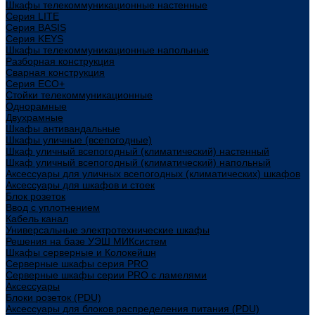
Шкафы телекоммуникационные настенные
Cерия LITE
Cерия BASIS
Cерия KEYS
Шкафы телекоммуникационные напольные
Разборная конструкция
Сварная конструкция
Серия ECO+
Стойки телекоммуникационные
Однорамные
Двухрамные
Шкафы антивандальные
Шкафы уличные (всепогодные)
Шкаф уличный всепогодный (климатический) настенный
Шкаф уличный всепогодный (климатический) напольный
Аксессуары для уличных всепогодных (климатических) шкафов
Аксессуары для шкафов и стоек
Блок розеток
Ввод с уплотнением
Кабель канал
Универсальные электротехнические шкафы
Решения на базе УЭШ МИКсистем
Шкафы серверные и Колокейшн
Серверные шкафы серия PRO
Серверные шкафы серии PRO с ламелями
Аксессуары
Блоки розеток (PDU)
Аксессуары для блоков распределения питания (PDU)