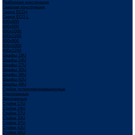
Разборная конструкция
Сварная конструкция
Серия ECO+
Серия ECO L
600x600
600x800
600х1000
600х1200
800x800
800х1000
800х1200
Шкафы 18U
Шкафы 24U
Шкафы 27U
Шкафы 30U
Шкафы 36U
Шкафы 42U
Шкафы 48U
Стойки телекоммуникационные
Однорамные
Двухрамные
Стойки 17U
Стойки 24U
Стойки 27U
Стойки 33U
Стойки 37U
Стойки 42U
Стойки 45U