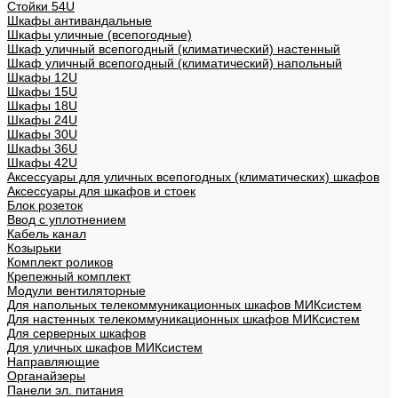
Стойки 54U
Шкафы антивандальные
Шкафы уличные (всепогодные)
Шкаф уличный всепогодный (климатический) настенный
Шкаф уличный всепогодный (климатический) напольный
Шкафы 12U
Шкафы 15U
Шкафы 18U
Шкафы 24U
Шкафы 30U
Шкафы 36U
Шкафы 42U
Аксессуары для уличных всепогодных (климатических) шкафов
Аксессуары для шкафов и стоек
Блок розеток
Ввод с уплотнением
Кабель канал
Козырьки
Комплект роликов
Крепежный комплект
Модули вентиляторные
Для напольных телекоммуникационных шкафов МИКсистем
Для настенных телекоммуникационных шкафов МИКсистем
Для серверных шкафов
Для уличных шкафов МИКсистем
Направляющие
Органайзеры
Панели эл. питания