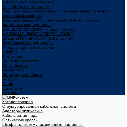
С воздушным охлаждением
С двойным охлаждением
Кондиционеры для серверных, промышленных, электро-
технических шкафов
Кондиционеры для уличных климатических шкафов
Настенные кондиционеры
БОЛЬШОЙ МОЩНОСТИ (2кВт - 6,5кВт)
МАЛОЙ МОЩНОСТИ (500Вт – 800Вт)
СРЕДНЕЙ МОЩНОСТИ (1кВт - 1,5кВт)
Потолочные кондиционеры
Фильтрующие вентиляторы
LANMIR
О компании
Наше производство
Сертификаты
Каталоги PDF
Инструкции по сборке
Новости
Акции
Где купить?
Контакты
Каталог товаров
Структурированная кабельная система
Адаптеры оптические
Кабель витая пара
Оптические кроссы
Шкафы телекоммуникационные настенные