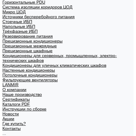
Горизонтальные PDU
Система изоляции коридоров ЦОД
Микро ЦОД
Источники бесперебойного питания
Стоечные ИБП
Напольные ИБП
Трёхфазные ИБП
Резервирование питания
Прецизионные кондиционеры
Прецизионные межрядные
Прецизионные шкафные
Кондиционеры для серверных, промышленных, электро-
технических шкафов
Кондиционеры для уличных климатических шкафов
Настенные кондиционеры
Потолочные кондиционеры
Фильтрующие вентиляторы
LANMIR
О компании
Наше производство
Сертификаты
Каталоги PDF
Инструкции по сборке
Новости
Акции
Где купить?
Контакты
...