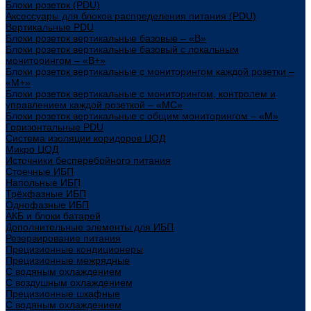
Блоки розеток (PDU)
Аксессуары для блоков распределения питания (PDU)
Вертикальные PDU
Блоки розеток вертикальные базовые – «В»
Блоки розеток вертикальные базовый с локальным
мониторингом – «В+»
Блоки розеток вертикальные с мониторингом каждой розетки –
«М+»
Блоки розеток вертикальные с мониторингом, контролем и
управлением каждой розеткой – «МС»
Блоки розеток вертикальные с общим мониторингом – «М»
Горизонтальные PDU
Система изоляции коридоров ЦОД
Микро ЦОД
Источники бесперебойного питания
Стоечные ИБП
Напольные ИБП
Трёхфазные ИБП
Однофазные ИБП
АКБ и блоки батарей
Дополнительные элементы для ИБП
Резервирование питания
Прецизионные кондиционеры
Прецизионные межрядные
С водяным охлаждением
С воздушным охлаждением
Прецизионные шкафные
С водяным охлаждением