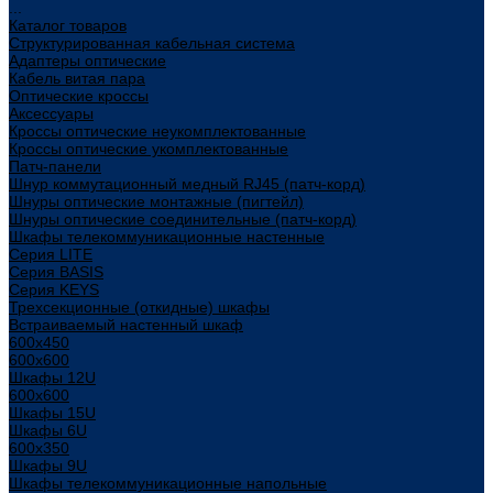
...
Каталог товаров
Структурированная кабельная система
Адаптеры оптические
Кабель витая пара
Оптические кроссы
Аксессуары
Кроссы оптические неукомплектованные
Кроссы оптические укомплектованные
Патч-панели
Шнур коммутационный медный RJ45 (патч-корд)
Шнуры оптические монтажные (пигтейл)
Шнуры оптические соединительные (патч-корд)
Шкафы телекоммуникационные настенные
Cерия LITE
Cерия BASIS
Cерия KEYS
Трехсекционные (откидные) шкафы
Встраиваемый настенный шкаф
600x450
600x600
Шкафы 12U
600x600
Шкафы 15U
Шкафы 6U
600x350
Шкафы 9U
Шкафы телекоммуникационные напольные