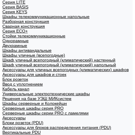
Cерия LITE
Cерия BASIS
Cерия KEYS
Шкафы телекоммуникационные напольные
Разборная конструкция
Сварная конструкция
Серия ECO+
Стойки телекоммуникационные
Однорамные
Двухрамные
Шкафы антивандальные
Шкафы уличные (всепогодные)
Шкаф уличный всепогодный (климатический) настенный
Шкаф уличный всепогодный (климатический) напольный
Аксессуары для уличных всепогодных (климатических) шкафов
Аксессуары для шкафов и стоек
Блок розеток
Ввод с уплотнением
Кабель канал
Универсальные электротехнические шкафы
Решения на базе УЭШ МИКсистем
Шкафы серверные и Колокейшн
Серверные шкафы серия PRO
Серверные шкафы серии PRO с ламелями
Аксессуары
Блоки розеток (PDU)
Аксессуары для блоков распределения питания (PDU)
Вертикальные PDU