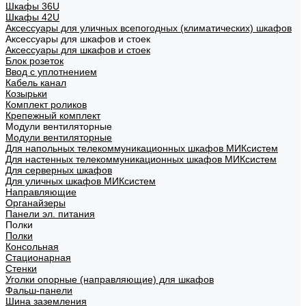
Шкафы 36U
Шкафы 42U
Аксессуары для уличных всепогодных (климатических) шкафов
Аксессуары для шкафов и стоек
Аксессуары для шкафов и стоек
Блок розеток
Ввод с уплотнением
Кабель канал
Козырьки
Комплект роликов
Крепежный комплект
Модули вентиляторные
Модули вентиляторные
Для напольных телекоммуникационных шкафов МИКсистем
Для настенных телекоммуникационных шкафов МИКсистем
Для серверных шкафов
Для уличных шкафов МИКсистем
Направляющие
Органайзеры
Панели эл. питания
Полки
Полки
Консольная
Стационарная
Стенки
Уголки опорные (направляющие) для шкафов
Фальш-панели
Шина заземления