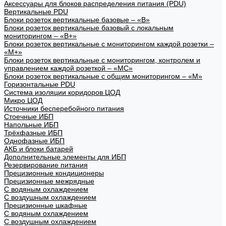
Аксессуары для блоков распределения питания (PDU)
Вертикальные PDU
Блоки розеток вертикальные базовые – «В»
Блоки розеток вертикальные базовый с локальным
мониторингом – «В+»
Блоки розеток вертикальные с мониторингом каждой розетки –
«М+»
Блоки розеток вертикальные с мониторингом, контролем и
управлением каждой розеткой – «МС»
Блоки розеток вертикальные с общим мониторингом – «М»
Горизонтальные PDU
Система изоляции коридоров ЦОД
Микро ЦОД
Источники бесперебойного питания
Стоечные ИБП
Напольные ИБП
Трёхфазные ИБП
Однофазные ИБП
АКБ и блоки батарей
Дополнительные элементы для ИБП
Резервирование питания
Прецизионные кондиционеры
Прецизионные межрядные
С водяным охлаждением
С воздушным охлаждением
Прецизионные шкафные
С водяным охлаждением
С воздушным охлаждением