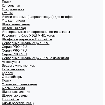
Полки
Консольная
Стационарная
Стенки
Уголки опорные (направляющие) для шкафов
Фальш-панели
Шина заземления
Щеточный ввод
Универсальные электротехнические шкафы
Решения на базе УЭШ МИКсистем
Шкафы серверные и Колокейшн
Серверные шкафы серия PRO
Серия PRO 42U
Серия PRO 47U
Серия PRO 48U
Серверные шкафы серии PRO с ламелями
Аксессуары
Вводы с уплотнением
Кабель-каналы
Крепеж
Органайзеры
Полки
Уголки направляющие
Фальш-панели
Шины заземления
Щеточные вводы
Колокейшн
Блоки розеток (PDU)