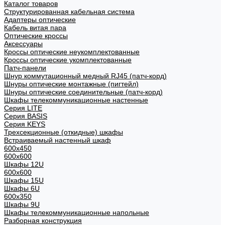
Каталог товаров
Структурированная кабельная система
Адаптеры оптические
Кабель витая пара
Оптические кроссы
Аксессуары
Кроссы оптические неукомплектованные
Кроссы оптические укомплектованные
Патч-панели
Шнур коммутационный медный RJ45 (патч-корд)
Шнуры оптические монтажные (пигтейл)
Шнуры оптические соединительные (патч-корд)
Шкафы телекоммуникационные настенные
Cерия LITE
Cерия BASIS
Cерия KEYS
Трехсекционные (откидные) шкафы
Встраиваемый настенный шкаф
600x450
600x600
Шкафы 12U
600x600
Шкафы 15U
Шкафы 6U
600x350
Шкафы 9U
Шкафы телекоммуникационные напольные
Разборная конструкция