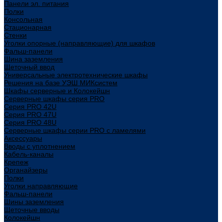
Панели эл. питания
Полки
Консольная
Стационарная
Стенки
Уголки опорные (направляющие) для шкафов
Фальш-панели
Шина заземления
Щеточный ввод
Универсальные электротехнические шкафы
Решения на базе УЭШ МИКсистем
Шкафы серверные и Колокейшн
Серверные шкафы серия PRO
Серия PRO 42U
Серия PRO 47U
Серия PRO 48U
Серверные шкафы серии PRO с ламелями
Аксессуары
Вводы с уплотнением
Кабель-каналы
Крепеж
Органайзеры
Полки
Уголки направляющие
Фальш-панели
Шины заземления
Щеточные вводы
Колокейшн