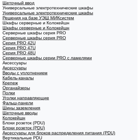
Щеточный ввод
Универсальные электротехнические шкафы
Универсальные электротехнические шкафы
Решения на базе УЭШ МИКсистем
Шкафы серверные и Колокейшн
Шкафы серверные и Колокейшн
Серверные шкафы серия PRO
Серверные шкафы серия PRO
Серия PRO 42U
Серия PRO 47U
Серия PRO 48U
Серверные шкафы серии PRO с ламелями
Аксессуары
Аксессуары
Вводы с уплотнением
Кабель-каналы
Крепеж
Органайзеры
Полки
Уголки направляющие
Фальш-панели
Шины заземления
Щеточные вводы
Колокейшн
Блоки розеток (PDU)
Блоки розеток (PDU)
Аксессуары для блоков распределения питания (PDU)
Вертикальные PDU