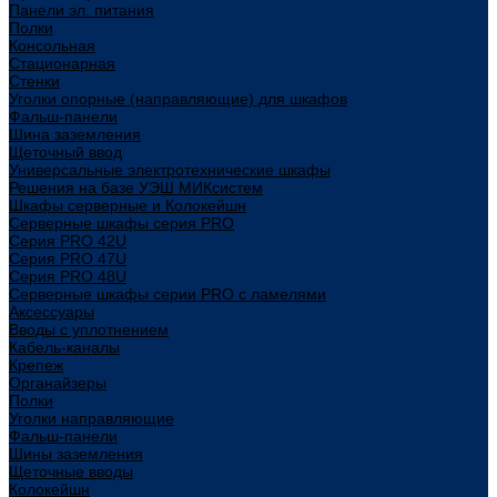
Панели эл. питания
Полки
Консольная
Стационарная
Стенки
Уголки опорные (направляющие) для шкафов
Фальш-панели
Шина заземления
Щеточный ввод
Универсальные электротехнические шкафы
Решения на базе УЭШ МИКсистем
Шкафы серверные и Колокейшн
Серверные шкафы серия PRO
Серия PRO 42U
Серия PRO 47U
Серия PRO 48U
Серверные шкафы серии PRO с ламелями
Аксессуары
Вводы с уплотнением
Кабель-каналы
Крепеж
Органайзеры
Полки
Уголки направляющие
Фальш-панели
Шины заземления
Щеточные вводы
Колокейшн