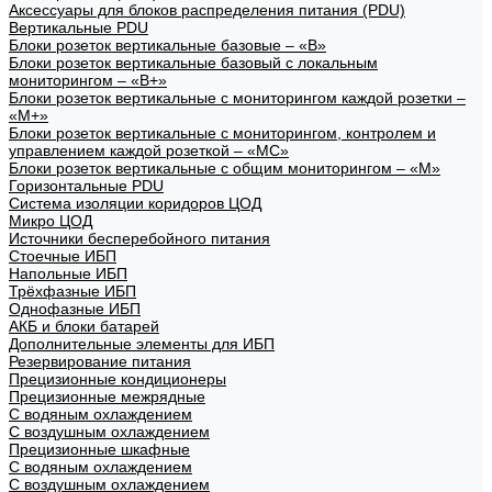
Аксессуары для блоков распределения питания (PDU)
Вертикальные PDU
Блоки розеток вертикальные базовые – «В»
Блоки розеток вертикальные базовый с локальным
мониторингом – «В+»
Блоки розеток вертикальные с мониторингом каждой розетки –
«М+»
Блоки розеток вертикальные с мониторингом, контролем и
управлением каждой розеткой – «МС»
Блоки розеток вертикальные с общим мониторингом – «М»
Горизонтальные PDU
Система изоляции коридоров ЦОД
Микро ЦОД
Источники бесперебойного питания
Стоечные ИБП
Напольные ИБП
Трёхфазные ИБП
Однофазные ИБП
АКБ и блоки батарей
Дополнительные элементы для ИБП
Резервирование питания
Прецизионные кондиционеры
Прецизионные межрядные
С водяным охлаждением
С воздушным охлаждением
Прецизионные шкафные
С водяным охлаждением
С воздушным охлаждением