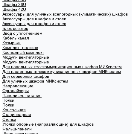
Шкафы 36U
Шкафы 42U
Аксессуары для уличных всепогодных (климатических) шкафов
Аксессуары для шкафов и стоек
Аксессуары для шкафов и стоек
Блок розеток
Ввод с уплотнением
Кабель канал
Козырьки
Комплект роликов
Крепежный комплект
Модули вентиляторные
Модули вентиляторные
Для напольных телекоммуникационных шкафов МИКсистем
Для настенных телекоммуникационных шкафов МИКсистем
Для серверных шкафов
Для уличных шкафов МИКсистем
Направляющие
Органайзеры
Панели эл. питания
Полки
Полки
Консольная
Стационарная
Стенки
Уголки опорные (направляющие) для шкафов
Фальш-панели
Шина заземления