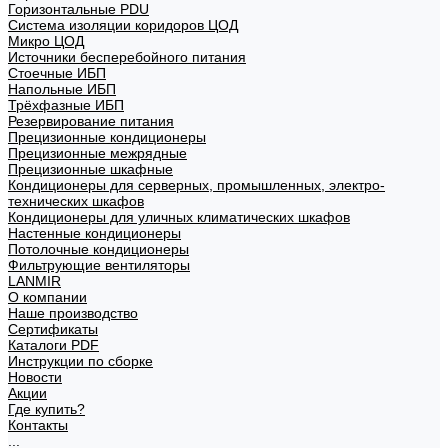
Горизонтальные PDU
Система изоляции коридоров ЦОД
Микро ЦОД
Источники бесперебойного питания
Стоечные ИБП
Напольные ИБП
Трёхфазные ИБП
Резервирование питания
Прецизионные кондиционеры
Прецизионные межрядные
Прецизионные шкафные
Кондиционеры для серверных, промышленных, электро-
технических шкафов
Кондиционеры для уличных климатических шкафов
Настенные кондиционеры
Потолочные кондиционеры
Фильтрующие вентиляторы
LANMIR
О компании
Наше производство
Сертификаты
Каталоги PDF
Инструкции по сборке
Новости
Акции
Где купить?
Контакты
...