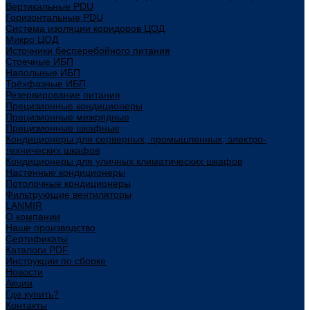
Вертикальные PDU
Горизонтальные PDU
Система изоляции коридоров ЦОД
Микро ЦОД
Источники бесперебойного питания
Стоечные ИБП
Напольные ИБП
Трёхфазные ИБП
Резервирование питания
Прецизионные кондиционеры
Прецизионные межрядные
Прецизионные шкафные
Кондиционеры для серверных, промышленных, электро-
технических шкафов
Кондиционеры для уличных климатических шкафов
Настенные кондиционеры
Потолочные кондиционеры
Фильтрующие вентиляторы
LANMIR
О компании
Наше производство
Сертификаты
Каталоги PDF
Инструкции по сборке
Новости
Акции
Где купить?
Контакты