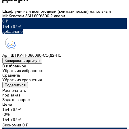
Шкаф уличный всепогодный (климатический) напольный
МИКсистем 36U 600*800 2 двери
0 ₽
154 767 ₽
добавлено
Арт.
ШТКУ-П-366080-С1-Д2-П1
Копировать артикул
В избранное
Убрать из избранного
Сравнить
Убрать из сравнения
Поделиться
Распечатать
под заказ
Задать вопрос
Цена
154 767 ₽
-0%
154 767 ₽
Экономия
0 ₽