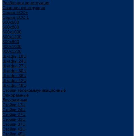
Разборная конструкция
Сварная конструкция
Серия ECO+
Серия ECO L
600x600
600x800
600х1000
600х1200
800x800
800х1000
800х1200
Шкафы 18U
Шкафы 24U
Шкафы 27U
Шкафы 30U
Шкафы 36U
Шкафы 42U
Шкафы 48U
Стойки телекоммуникационные
Однорамные
Двухрамные
Стойки 17U
Стойки 24U
Стойки 27U
Стойки 33U
Стойки 37U
Стойки 42U
Стойки 45U