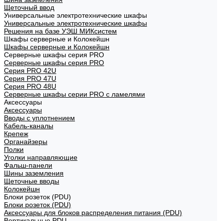
Щеточный ввод
Универсальные электротехнические шкафы
Универсальные электротехнические шкафы
Решения на базе УЭШ МИКсистем
Шкафы серверные и Колокейшн
Шкафы серверные и Колокейшн
Серверные шкафы серия PRO
Серверные шкафы серия PRO
Серия PRO 42U
Серия PRO 47U
Серия PRO 48U
Серверные шкафы серии PRO с ламелями
Аксессуары
Аксессуары
Вводы с уплотнением
Кабель-каналы
Крепеж
Органайзеры
Полки
Уголки направляющие
Фальш-панели
Шины заземления
Щеточные вводы
Колокейшн
Блоки розеток (PDU)
Блоки розеток (PDU)
Аксессуары для блоков распределения питания (PDU)
Вертикальные PDU