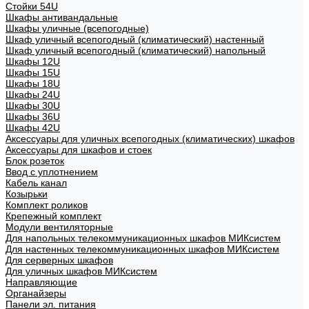
Стойки 54U
Шкафы антивандальные
Шкафы уличные (всепогодные)
Шкаф уличный всепогодный (климатический) настенный
Шкаф уличный всепогодный (климатический) напольный
Шкафы 12U
Шкафы 15U
Шкафы 18U
Шкафы 24U
Шкафы 30U
Шкафы 36U
Шкафы 42U
Аксессуары для уличных всепогодных (климатических) шкафов
Аксессуары для шкафов и стоек
Блок розеток
Ввод с уплотнением
Кабель канал
Козырьки
Комплект роликов
Крепежный комплект
Модули вентиляторные
Для напольных телекоммуникационных шкафов МИКсистем
Для настенных телекоммуникационных шкафов МИКсистем
Для серверных шкафов
Для уличных шкафов МИКсистем
Направляющие
Органайзеры
Панели эл. питания