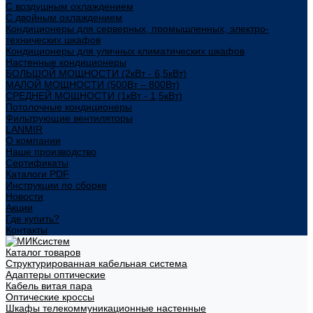
С воздушным охлаждением
С двойным охлаждением
Кондиционеры для серверных, промышленных, электро-
технических шкафов
Кондиционеры для уличных климатических шкафов
Настенные кондиционеры
БОЛЬШОЙ МОЩНОСТИ (2кВт - 6,5кВт)
МАЛОЙ МОЩНОСТИ (500Вт – 800Вт)
СРЕДНЕЙ МОЩНОСТИ (1кВт - 1,5кВт)
Потолочные кондиционеры
Фильтрующие вентиляторы
LANMIR
О компании
Наше производство
Сертификаты
Каталоги PDF
Инструкции по сборке
Новости
Акции
Где купить?
Контакты
Каталог товаров
Структурированная кабельная система
Адаптеры оптические
Кабель витая пара
Оптические кроссы
Шкафы телекоммуникационные настенные