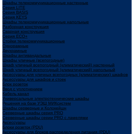
Шкафы телекоммуникационные настенные
Cерия LITE
Cерия BASIS
Cерия KEYS
Шкафы телекоммуникационные напольные
Разборная конструкция
Сварная конструкция
Серия ECO+
Стойки телекоммуникационные
Однорамные
Двухрамные
Шкафы антивандальные
Шкафы уличные (всепогодные)
Шкаф уличный всепогодный (климатический) настенный
Шкаф уличный всепогодный (климатический) напольный
Аксессуары для уличных всепогодных (климатических) шкафов
Аксессуары для шкафов и стоек
Блок розеток
Ввод с уплотнением
Кабель канал
Универсальные электротехнические шкафы
Решения на базе УЭШ МИКсистем
Шкафы серверные и Колокейшн
Серверные шкафы серия PRO
Серверные шкафы серии PRO с ламелями
Аксессуары
Блоки розеток (PDU)
Аксессуары для блоков распределения питания (PDU)