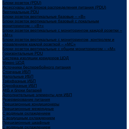
Блоки розеток (PDU)
Аксессуары для блоков распределения питания (PDU)
Вертикальные PDU
Блоки розеток вертикальные базовые – «В»
Блоки розеток вертикальные базовый с локальным
мониторингом – «В+»
Блоки розеток вертикальные с мониторингом каждой розетки –
«М+»
Блоки розеток вертикальные с мониторингом, контролем и
управлением каждой розеткой – «МС»
Блоки розеток вертикальные с общим мониторингом – «М»
Горизонтальные PDU
Система изоляции коридоров ЦОД
Микро ЦОД
Источники бесперебойного питания
Стоечные ИБП
Напольные ИБП
Трёхфазные ИБП
Однофазные ИБП
АКБ и блоки батарей
Дополнительные элементы для ИБП
Резервирование питания
Прецизионные кондиционеры
Прецизионные межрядные
С водяным охлаждением
С воздушным охлаждением
Прецизионные шкафные
С водяным охлаждением