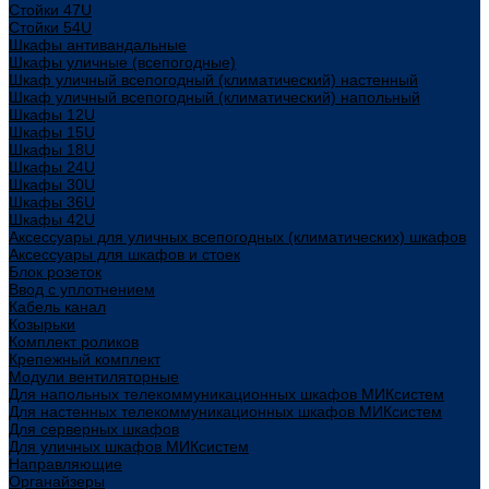
Стойки 47U
Стойки 54U
Шкафы антивандальные
Шкафы уличные (всепогодные)
Шкаф уличный всепогодный (климатический) настенный
Шкаф уличный всепогодный (климатический) напольный
Шкафы 12U
Шкафы 15U
Шкафы 18U
Шкафы 24U
Шкафы 30U
Шкафы 36U
Шкафы 42U
Аксессуары для уличных всепогодных (климатических) шкафов
Аксессуары для шкафов и стоек
Блок розеток
Ввод с уплотнением
Кабель канал
Козырьки
Комплект роликов
Крепежный комплект
Модули вентиляторные
Для напольных телекоммуникационных шкафов МИКсистем
Для настенных телекоммуникационных шкафов МИКсистем
Для серверных шкафов
Для уличных шкафов МИКсистем
Направляющие
Органайзеры