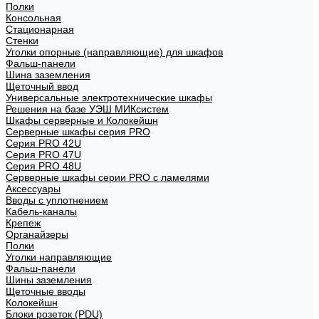
Полки
Консольная
Стационарная
Стенки
Уголки опорные (направляющие) для шкафов
Фальш-панели
Шина заземления
Щеточный ввод
Универсальные электротехнические шкафы
Решения на базе УЭШ МИКсистем
Шкафы серверные и Колокейшн
Серверные шкафы серия PRO
Серия PRO 42U
Серия PRO 47U
Серия PRO 48U
Серверные шкафы серии PRO с ламелями
Аксессуары
Вводы с уплотнением
Кабель-каналы
Крепеж
Органайзеры
Полки
Уголки направляющие
Фальш-панели
Шины заземления
Щеточные вводы
Колокейшн
Блоки розеток (PDU)