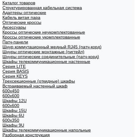
Каталог товаров
Структурированная кабельная система
Адаптеры оптические
Кабель витая пара
Оптические кроссы
Аксессуары
Кроссы оптические неукомплектованные
Кроссы оптические укомплектованные
Патч-панели
Шнур коммутационный медный RJ45 (патч-корд)
Шнуры оптические монтажные (пигтейл)
Шнуры оптические соединительные (патч-корд)
Шкафы телекоммуникационные настенные
Cерия LITE
Cерия BASIS
Cерия KEYS
Трехсекционные (откидные) шкафы
Встраиваемый настенный шкаф
600x450
600x600
Шкафы 12U
600x600
Шкафы 15U
Шкафы 6U
600x350
Шкафы 9U
Шкафы телекоммуникационные напольные
Разборная конструкция