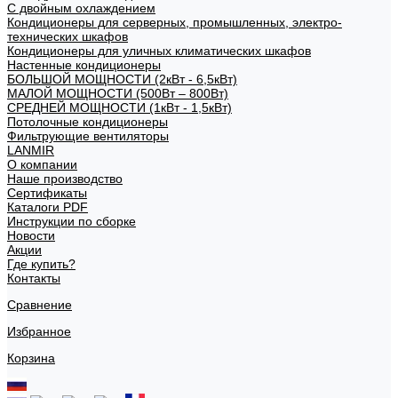
С двойным охлаждением
Кондиционеры для серверных, промышленных, электро-
технических шкафов
Кондиционеры для уличных климатических шкафов
Настенные кондиционеры
БОЛЬШОЙ МОЩНОСТИ (2кВт - 6,5кВт)
МАЛОЙ МОЩНОСТИ (500Вт – 800Вт)
СРЕДНЕЙ МОЩНОСТИ (1кВт - 1,5кВт)
Потолочные кондиционеры
Фильтрующие вентиляторы
LANMIR
О компании
Наше производство
Сертификаты
Каталоги PDF
Инструкции по сборке
Новости
Акции
Где купить?
Контакты
Сравнение
Избранное
Корзина