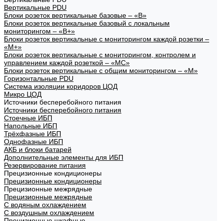
Вертикальные PDU
Блоки розеток вертикальные базовые – «В»
Блоки розеток вертикальные базовый с локальным
мониторингом – «В+»
Блоки розеток вертикальные с мониторингом каждой розетки –
«М+»
Блоки розеток вертикальные с мониторингом, контролем и
управлением каждой розеткой – «МС»
Блоки розеток вертикальные с общим мониторингом – «М»
Горизонтальные PDU
Система изоляции коридоров ЦОД
Микро ЦОД
Источники бесперебойного питания
Источники бесперебойного питания
Стоечные ИБП
Напольные ИБП
Трёхфазные ИБП
Однофазные ИБП
АКБ и блоки батарей
Дополнительные элементы для ИБП
Резервирование питания
Прецизионные кондиционеры
Прецизионные кондиционеры
Прецизионные межрядные
Прецизионные межрядные
С водяным охлаждением
С воздушным охлаждением
Прецизионные шкафные