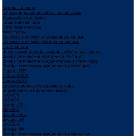
...
Каталог товаров
Структурированная кабельная система
Адаптеры оптические
Кабель витая пара
Оптические кроссы
Аксессуары
Кроссы оптические неукомплектованные
Кроссы оптические укомплектованные
Патч-панели
Шнур коммутационный медный RJ45 (патч-корд)
Шнуры оптические монтажные (пигтейл)
Шнуры оптические соединительные (патч-корд)
Шкафы телекоммуникационные настенные
Cерия LITE
Cерия BASIS
Cерия KEYS
Трехсекционные (откидные) шкафы
Встраиваемый настенный шкаф
600x450
600x600
Шкафы 12U
600x600
Шкафы 15U
Шкафы 6U
600x350
Шкафы 9U
Шкафы телекоммуникационные напольные