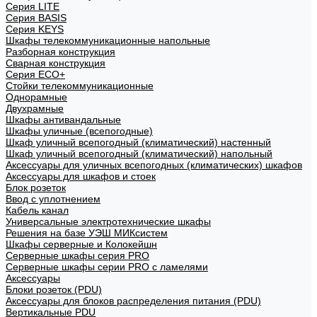
Cерия LITE
Cерия BASIS
Cерия KEYS
Шкафы телекоммуникационные напольные
Разборная конструкция
Сварная конструкция
Серия ECO+
Стойки телекоммуникационные
Однорамные
Двухрамные
Шкафы антивандальные
Шкафы уличные (всепогодные)
Шкаф уличный всепогодный (климатический) настенный
Шкаф уличный всепогодный (климатический) напольный
Аксессуары для уличных всепогодных (климатических) шкафов
Аксессуары для шкафов и стоек
Блок розеток
Ввод с уплотнением
Кабель канал
Универсальные электротехнические шкафы
Решения на базе УЭШ МИКсистем
Шкафы серверные и Колокейшн
Серверные шкафы серия PRO
Серверные шкафы серии PRO с ламелями
Аксессуары
Блоки розеток (PDU)
Аксессуары для блоков распределения питания (PDU)
Вертикальные PDU