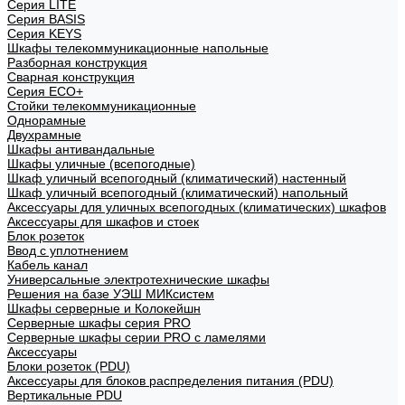
Cерия LITE
Cерия BASIS
Cерия KEYS
Шкафы телекоммуникационные напольные
Разборная конструкция
Сварная конструкция
Серия ECO+
Стойки телекоммуникационные
Однорамные
Двухрамные
Шкафы антивандальные
Шкафы уличные (всепогодные)
Шкаф уличный всепогодный (климатический) настенный
Шкаф уличный всепогодный (климатический) напольный
Аксессуары для уличных всепогодных (климатических) шкафов
Аксессуары для шкафов и стоек
Блок розеток
Ввод с уплотнением
Кабель канал
Универсальные электротехнические шкафы
Решения на базе УЭШ МИКсистем
Шкафы серверные и Колокейшн
Серверные шкафы серия PRO
Серверные шкафы серии PRO с ламелями
Аксессуары
Блоки розеток (PDU)
Аксессуары для блоков распределения питания (PDU)
Вертикальные PDU