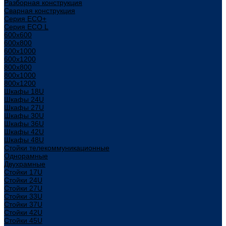
Разборная конструкция
Сварная конструкция
Серия ECO+
Серия ECO L
600x600
600x800
600х1000
600х1200
800x800
800х1000
800х1200
Шкафы 18U
Шкафы 24U
Шкафы 27U
Шкафы 30U
Шкафы 36U
Шкафы 42U
Шкафы 48U
Стойки телекоммуникационные
Однорамные
Двухрамные
Стойки 17U
Стойки 24U
Стойки 27U
Стойки 33U
Стойки 37U
Стойки 42U
Стойки 45U