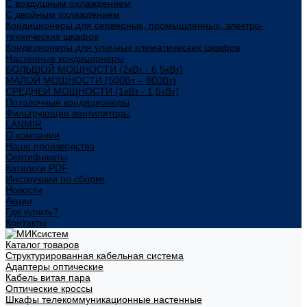
С воздушным охлаждением
С двойным охлаждением
Кондиционеры для серверных, промышленных, электро-
технических шкафов
Кондиционеры для уличных климатических шкафов
Настенные кондиционеры
БОЛЬШОЙ МОЩНОСТИ (2кВт - 6,5кВт)
МАЛОЙ МОЩНОСТИ (500Вт – 800Вт)
СРЕДНЕЙ МОЩНОСТИ (1кВт - 1,5кВт)
Потолочные кондиционеры
Фильтрующие вентиляторы
LANMIR
О компании
Наше производство
Сертификаты
Каталоги PDF
Инструкции по сборке
Новости
Акции
Где купить?
Контакты
Каталог товаров
Структурированная кабельная система
Адаптеры оптические
Кабель витая пара
Оптические кроссы
Шкафы телекоммуникационные настенные