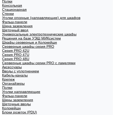
Полки
Консольная
Стационарная
Стенки
Уголки опорные (направляющие) для шкафов
Фальш-панели
Шина заземления
Щеточный ввод
Универсальные электротехнические шкафы
Решения на базе УЭШ МИКсистем
Шкафы серверные и Колокейшн
Серверные шкафы серия PRO
Серия PRO 42U
Серия PRO 47U
Серия PRO 48U
Серверные шкафы серии PRO с ламелями
Аксессуары
Вводы с уплотнением
Кабель-каналы
Крепеж
Органайзеры
Полки
Уголки направляющие
Фальш-панели
Шины заземления
Щеточные вводы
Колокейшн
Блоки розеток (PDU)