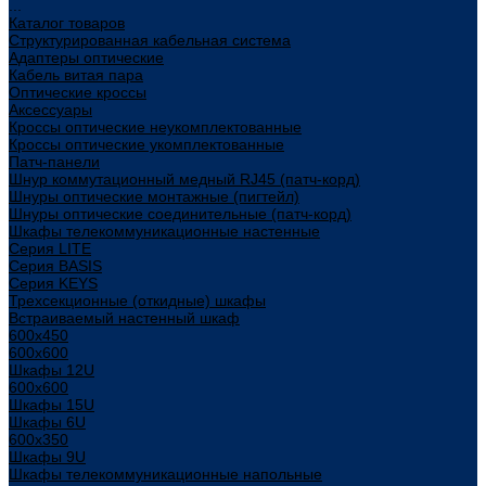
...
Каталог товаров
Структурированная кабельная система
Адаптеры оптические
Кабель витая пара
Оптические кроссы
Аксессуары
Кроссы оптические неукомплектованные
Кроссы оптические укомплектованные
Патч-панели
Шнур коммутационный медный RJ45 (патч-корд)
Шнуры оптические монтажные (пигтейл)
Шнуры оптические соединительные (патч-корд)
Шкафы телекоммуникационные настенные
Cерия LITE
Cерия BASIS
Cерия KEYS
Трехсекционные (откидные) шкафы
Встраиваемый настенный шкаф
600x450
600x600
Шкафы 12U
600x600
Шкафы 15U
Шкафы 6U
600x350
Шкафы 9U
Шкафы телекоммуникационные напольные