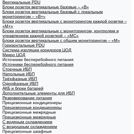
Вертикальные PDU
Блоки розеток вертикальные базовые – «В»
Блоки розеток вертикальные базовый с локальным
мониторингом – «В+»
Блоки розеток вертикальные с мониторингом каждой розетки –
«М+»
Блоки розеток вертикальные с мониторингом, контролем и
управлением каждой розеткой – «МС»
Блоки розеток вертикальные с общим мониторингом – «М»
Горизонтальные PDU
Система изоляции коридоров ЦОД
Микро ЦОД
Источники бесперебойного питания
Источники бесперебойного питания
Стоечные ИБП
Напольные ИБП
Трёхфазные ИБП
Однофазные ИБП
АКБ и блоки батарей
Дополнительные элементы для ИБП
Резервирование питания
Прецизионные кондиционеры
Прецизионные кондиционеры
Прецизионные межрядные
Прецизионные межрядные
С водяным охлаждением
С воздушным охлаждением
Прецизионные шкафные