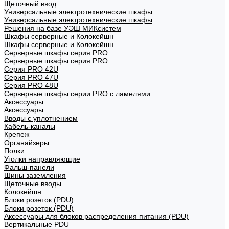
Щеточный ввод
Универсальные электротехнические шкафы
Универсальные электротехнические шкафы
Решения на базе УЭШ МИКсистем
Шкафы серверные и Колокейшн
Шкафы серверные и Колокейшн
Серверные шкафы серия PRO
Серверные шкафы серия PRO
Серия PRO 42U
Серия PRO 47U
Серия PRO 48U
Серверные шкафы серии PRO с ламелями
Аксессуары
Аксессуары
Вводы с уплотнением
Кабель-каналы
Крепеж
Органайзеры
Полки
Уголки направляющие
Фальш-панели
Шины заземления
Щеточные вводы
Колокейшн
Блоки розеток (PDU)
Блоки розеток (PDU)
Аксессуары для блоков распределения питания (PDU)
Вертикальные PDU