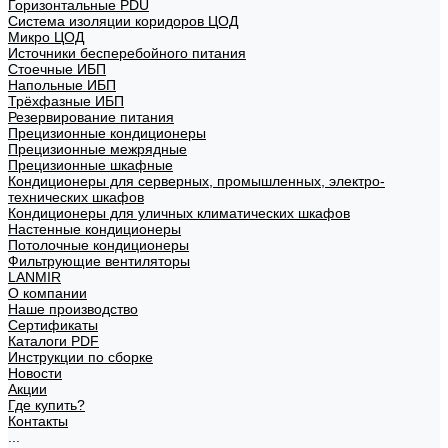
Горизонтальные PDU
Система изоляции коридоров ЦОД
Микро ЦОД
Источники бесперебойного питания
Стоечные ИБП
Напольные ИБП
Трёхфазные ИБП
Резервирование питания
Прецизионные кондиционеры
Прецизионные межрядные
Прецизионные шкафные
Кондиционеры для серверных, промышленных, электро-
технических шкафов
Кондиционеры для уличных климатических шкафов
Настенные кондиционеры
Потолочные кондиционеры
Фильтрующие вентиляторы
LANMIR
О компании
Наше производство
Сертификаты
Каталоги PDF
Инструкции по сборке
Новости
Акции
Где купить?
Контакты
...