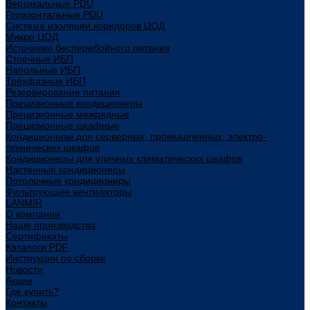
Вертикальные PDU
Горизонтальные PDU
Система изоляции коридоров ЦОД
Микро ЦОД
Источники бесперебойного питания
Стоечные ИБП
Напольные ИБП
Трёхфазные ИБП
Резервирование питания
Прецизионные кондиционеры
Прецизионные межрядные
Прецизионные шкафные
Кондиционеры для серверных, промышленных, электро-
технических шкафов
Кондиционеры для уличных климатических шкафов
Настенные кондиционеры
Потолочные кондиционеры
Фильтрующие вентиляторы
LANMIR
О компании
Наше производство
Сертификаты
Каталоги PDF
Инструкции по сборке
Новости
Акции
Где купить?
Контакты