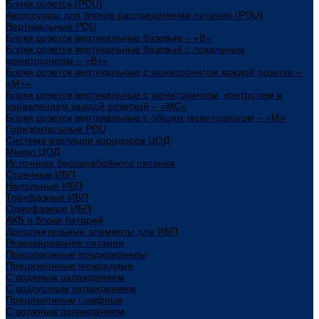
Блоки розеток (PDU)
Аксессуары для блоков распределения питания (PDU)
Вертикальные PDU
Блоки розеток вертикальные базовые – «В»
Блоки розеток вертикальные базовый с локальным
мониторингом – «В+»
Блоки розеток вертикальные с мониторингом каждой розетки –
«М+»
Блоки розеток вертикальные с мониторингом, контролем и
управлением каждой розеткой – «МС»
Блоки розеток вертикальные с общим мониторингом – «М»
Горизонтальные PDU
Система изоляции коридоров ЦОД
Микро ЦОД
Источники бесперебойного питания
Стоечные ИБП
Напольные ИБП
Трёхфазные ИБП
Однофазные ИБП
АКБ и блоки батарей
Дополнительные элементы для ИБП
Резервирование питания
Прецизионные кондиционеры
Прецизионные межрядные
С водяным охлаждением
С воздушным охлаждением
Прецизионные шкафные
С водяным охлаждением