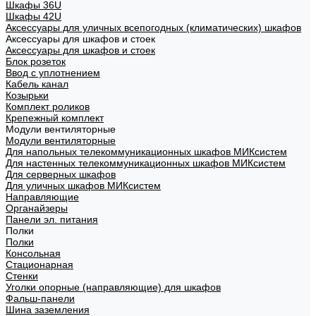
Шкафы 36U
Шкафы 42U
Аксессуары для уличных всепогодных (климатических) шкафов
Аксессуары для шкафов и стоек
Аксессуары для шкафов и стоек
Блок розеток
Ввод с уплотнением
Кабель канал
Козырьки
Комплект роликов
Крепежный комплект
Модули вентиляторные
Модули вентиляторные
Для напольных телекоммуникационных шкафов МИКсистем
Для настенных телекоммуникационных шкафов МИКсистем
Для серверных шкафов
Для уличных шкафов МИКсистем
Направляющие
Органайзеры
Панели эл. питания
Полки
Полки
Консольная
Стационарная
Стенки
Уголки опорные (направляющие) для шкафов
Фальш-панели
Шина заземления