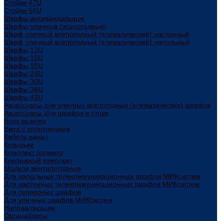
Стойки 47U
Стойки 54U
Шкафы антивандальные
Шкафы уличные (всепогодные)
Шкаф уличный всепогодный (климатический) настенный
Шкаф уличный всепогодный (климатический) напольный
Шкафы 12U
Шкафы 15U
Шкафы 18U
Шкафы 24U
Шкафы 30U
Шкафы 36U
Шкафы 42U
Аксессуары для уличных всепогодных (климатических) шкафов
Аксессуары для шкафов и стоек
Блок розеток
Ввод с уплотнением
Кабель канал
Козырьки
Комплект роликов
Крепежный комплект
Модули вентиляторные
Для напольных телекоммуникационных шкафов МИКсистем
Для настенных телекоммуникационных шкафов МИКсистем
Для серверных шкафов
Для уличных шкафов МИКсистем
Направляющие
Органайзеры