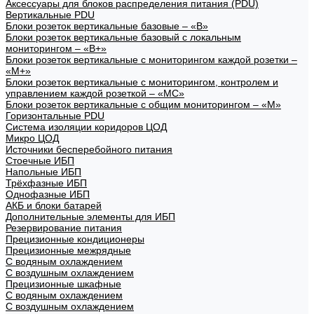
Аксессуары для блоков распределения питания (PDU)
Вертикальные PDU
Блоки розеток вертикальные базовые – «В»
Блоки розеток вертикальные базовый с локальным
мониторингом – «В+»
Блоки розеток вертикальные с мониторингом каждой розетки –
«М+»
Блоки розеток вертикальные с мониторингом, контролем и
управлением каждой розеткой – «МС»
Блоки розеток вертикальные с общим мониторингом – «М»
Горизонтальные PDU
Система изоляции коридоров ЦОД
Микро ЦОД
Источники бесперебойного питания
Стоечные ИБП
Напольные ИБП
Трёхфазные ИБП
Однофазные ИБП
АКБ и блоки батарей
Дополнительные элементы для ИБП
Резервирование питания
Прецизионные кондиционеры
Прецизионные межрядные
С водяным охлаждением
С воздушным охлаждением
Прецизионные шкафные
С водяным охлаждением
С воздушным охлаждением