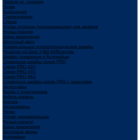
Панели эл. питания
Полки
Консольная
Стационарная
Стенки
Уголки опорные (направляющие) для шкафов
Фальш-панели
Шина заземления
Щеточный ввод
Универсальные электротехнические шкафы
Решения на базе УЭШ МИКсистем
Шкафы серверные и Колокейшн
Серверные шкафы серия PRO
Серия PRO 42U
Серия PRO 47U
Серия PRO 48U
Серверные шкафы серии PRO с ламелями
Аксессуары
Вводы с уплотнением
Кабель-каналы
Крепеж
Органайзеры
Полки
Уголки направляющие
Фальш-панели
Шины заземления
Щеточные вводы
Колокейшн