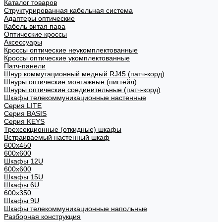
Каталог товаров
Структурированная кабельная система
Адаптеры оптические
Кабель витая пара
Оптические кроссы
Аксессуары
Кроссы оптические неукомплектованные
Кроссы оптические укомплектованные
Патч-панели
Шнур коммутационный медный RJ45 (патч-корд)
Шнуры оптические монтажные (пигтейл)
Шнуры оптические соединительные (патч-корд)
Шкафы телекоммуникационные настенные
Cерия LITE
Cерия BASIS
Cерия KEYS
Трехсекционные (откидные) шкафы
Встраиваемый настенный шкаф
600x450
600x600
Шкафы 12U
600x600
Шкафы 15U
Шкафы 6U
600x350
Шкафы 9U
Шкафы телекоммуникационные напольные
Разборная конструкция