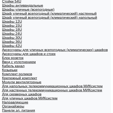
Стойки 54U
Шкафы антивандальные
Шкафы уличные (всепогодные)
Шкаф уличный всепогодный (климатический) настенный
Шкаф уличный всепогодный (климатический) напольный
Шкафы 12U
Шкафы 15U
Шкафы 18U
Шкафы 24U
Шкафы 30U
Шкафы 36U
Шкафы 42U
Аксессуары для уличных всепогодных (климатических) шкафов
Аксессуары для шкафов и стоек
Блок розеток
Ввод с уплотнением
Кабель канал
Козырьки
Комплект роликов
Крепежный комплект
Модули вентиляторные
Для напольных телекоммуникационных шкафов МИКсистем
Для настенных телекоммуникационных шкафов МИКсистем
Для серверных шкафов
Для уличных шкафов МИКсистем
Направляющие
Органайзеры
Панели эл. питания