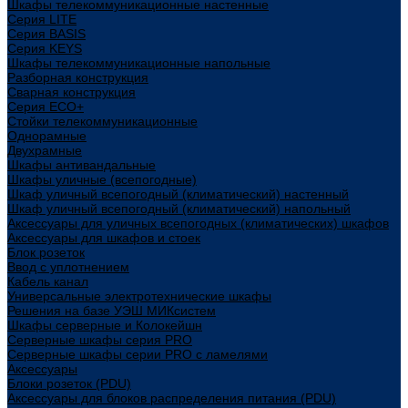
Шкафы телекоммуникационные настенные
Cерия LITE
Cерия BASIS
Cерия KEYS
Шкафы телекоммуникационные напольные
Разборная конструкция
Сварная конструкция
Серия ECO+
Стойки телекоммуникационные
Однорамные
Двухрамные
Шкафы антивандальные
Шкафы уличные (всепогодные)
Шкаф уличный всепогодный (климатический) настенный
Шкаф уличный всепогодный (климатический) напольный
Аксессуары для уличных всепогодных (климатических) шкафов
Аксессуары для шкафов и стоек
Блок розеток
Ввод с уплотнением
Кабель канал
Универсальные электротехнические шкафы
Решения на базе УЭШ МИКсистем
Шкафы серверные и Колокейшн
Серверные шкафы серия PRO
Серверные шкафы серии PRO с ламелями
Аксессуары
Блоки розеток (PDU)
Аксессуары для блоков распределения питания (PDU)