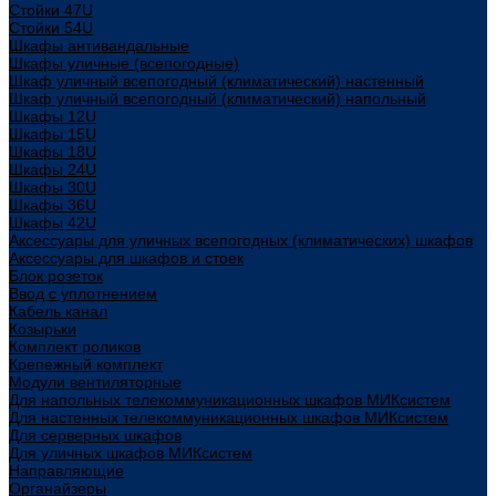
Стойки 47U
Стойки 54U
Шкафы антивандальные
Шкафы уличные (всепогодные)
Шкаф уличный всепогодный (климатический) настенный
Шкаф уличный всепогодный (климатический) напольный
Шкафы 12U
Шкафы 15U
Шкафы 18U
Шкафы 24U
Шкафы 30U
Шкафы 36U
Шкафы 42U
Аксессуары для уличных всепогодных (климатических) шкафов
Аксессуары для шкафов и стоек
Блок розеток
Ввод с уплотнением
Кабель канал
Козырьки
Комплект роликов
Крепежный комплект
Модули вентиляторные
Для напольных телекоммуникационных шкафов МИКсистем
Для настенных телекоммуникационных шкафов МИКсистем
Для серверных шкафов
Для уличных шкафов МИКсистем
Направляющие
Органайзеры