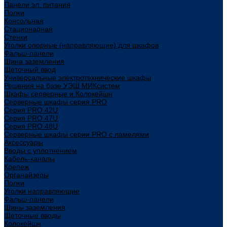
Панели эл. питания
Полки
Консольная
Стационарная
Стенки
Уголки опорные (направляющие) для шкафов
Фальш-панели
Шина заземления
Щеточный ввод
Универсальные электротехнические шкафы
Решения на базе УЭШ МИКсистем
Шкафы серверные и Колокейшн
Серверные шкафы серия PRO
Серия PRO 42U
Серия PRO 47U
Серия PRO 48U
Серверные шкафы серии PRO с ламелями
Аксессуары
Вводы с уплотнением
Кабель-каналы
Крепеж
Органайзеры
Полки
Уголки направляющие
Фальш-панели
Шины заземления
Щеточные вводы
Колокейшн