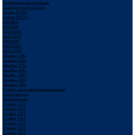
Разборная конструкция
Сварная конструкция
Серия ECO+
Серия ECO L
600x600
600x800
600х1000
600х1200
800x800
800х1000
800х1200
Шкафы 18U
Шкафы 24U
Шкафы 27U
Шкафы 30U
Шкафы 36U
Шкафы 42U
Шкафы 48U
Стойки телекоммуникационные
Однорамные
Двухрамные
Стойки 17U
Стойки 24U
Стойки 27U
Стойки 33U
Стойки 37U
Стойки 42U
Стойки 45U