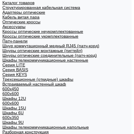
Каталог товаров
Структурированная кабельная система
Адаптеры оптические
Кабель витая пара
Оптические кроссы
Аксессуары
Кроссы оптические неукомплектованные
Кроссы оптические укомплектованные
Патч-панели
Шнур коммутационный медный RJ45 (патч-корд)
Шнуры оптические монтажные (пигтейл)
Шнуры оптические соединительные (патч-корд)
Шкафы телекоммуникационные настенные
Cерия LITE
Cерия BASIS
Cерия KEYS
Трехсекционные (откидные) шкафы
Встраиваемый настенный шкаф
600x450
600x600
Шкафы 12U
600x600
Шкафы 15U
Шкафы 6U
600x350
Шкафы 9U
Шкафы телекоммуникационные напольные
Разборная конструкция