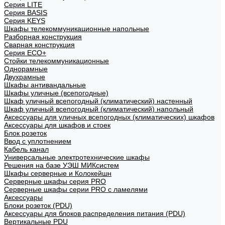
Cерия LITE
Cерия BASIS
Cерия KEYS
Шкафы телекоммуникационные напольные
Разборная конструкция
Сварная конструкция
Серия ECO+
Стойки телекоммуникационные
Однорамные
Двухрамные
Шкафы антивандальные
Шкафы уличные (всепогодные)
Шкаф уличный всепогодный (климатический) настенный
Шкаф уличный всепогодный (климатический) напольный
Аксессуары для уличных всепогодных (климатических) шкафов
Аксессуары для шкафов и стоек
Блок розеток
Ввод с уплотнением
Кабель канал
Универсальные электротехнические шкафы
Решения на базе УЭШ МИКсистем
Шкафы серверные и Колокейшн
Серверные шкафы серия PRO
Серверные шкафы серии PRO с ламелями
Аксессуары
Блоки розеток (PDU)
Аксессуары для блоков распределения питания (PDU)
Вертикальные PDU