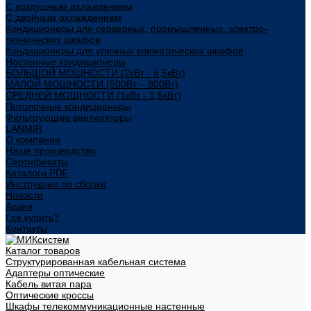
С воздушным охлаждением
С двойным охлаждением
Кондиционеры для серверных, промышленных, электро-
технических шкафов
Кондиционеры для уличных климатических шкафов
Настенные кондиционеры
БОЛЬШОЙ МОЩНОСТИ (2кВт - 6,5кВт)
МАЛОЙ МОЩНОСТИ (500Вт – 800Вт)
СРЕДНЕЙ МОЩНОСТИ (1кВт - 1,5кВт)
Потолочные кондиционеры
Фильтрующие вентиляторы
LANMIR
О компании
Наше производство
Сертификаты
Каталоги PDF
Инструкции по сборке
Новости
Акции
Где купить?
Контакты
Каталог товаров
Структурированная кабельная система
Адаптеры оптические
Кабель витая пара
Оптические кроссы
Шкафы телекоммуникационные настенные