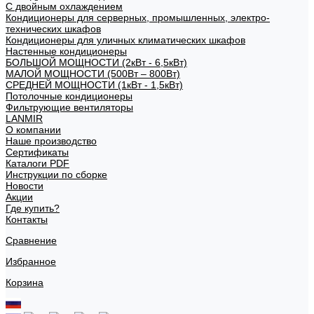
С двойным охлаждением
Кондиционеры для серверных, промышленных, электро-
технических шкафов
Кондиционеры для уличных климатических шкафов
Настенные кондиционеры
БОЛЬШОЙ МОЩНОСТИ (2кВт - 6,5кВт)
МАЛОЙ МОЩНОСТИ (500Вт – 800Вт)
СРЕДНЕЙ МОЩНОСТИ (1кВт - 1,5кВт)
Потолочные кондиционеры
Фильтрующие вентиляторы
LANMIR
О компании
Наше производство
Сертификаты
Каталоги PDF
Инструкции по сборке
Новости
Акции
Где купить?
Контакты
Сравнение
Избранное
Корзина