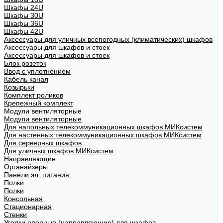
Шкафы 24U
Шкафы 30U
Шкафы 36U
Шкафы 42U
Аксессуары для уличных всепогодных (климатических) шкафов
Аксессуары для шкафов и стоек
Аксессуары для шкафов и стоек
Блок розеток
Ввод с уплотнением
Кабель канал
Козырьки
Комплект роликов
Крепежный комплект
Модули вентиляторные
Модули вентиляторные
Для напольных телекоммуникационных шкафов МИКсистем
Для настенных телекоммуникационных шкафов МИКсистем
Для серверных шкафов
Для уличных шкафов МИКсистем
Направляющие
Органайзеры
Панели эл. питания
Полки
Полки
Консольная
Стационарная
Стенки
Уголки опорные (направляющие) для шкафов