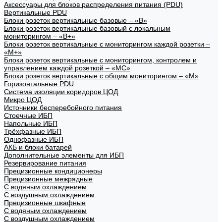
Аксессуары для блоков распределения питания (PDU)
Вертикальные PDU
Блоки розеток вертикальные базовые – «В»
Блоки розеток вертикальные базовый с локальным
мониторингом – «В+»
Блоки розеток вертикальные с мониторингом каждой розетки –
«М+»
Блоки розеток вертикальные с мониторингом, контролем и
управлением каждой розеткой – «МС»
Блоки розеток вертикальные с общим мониторингом – «М»
Горизонтальные PDU
Система изоляции коридоров ЦОД
Микро ЦОД
Источники бесперебойного питания
Стоечные ИБП
Напольные ИБП
Трёхфазные ИБП
Однофазные ИБП
АКБ и блоки батарей
Дополнительные элементы для ИБП
Резервирование питания
Прецизионные кондиционеры
Прецизионные межрядные
С водяным охлаждением
С воздушным охлаждением
Прецизионные шкафные
С водяным охлаждением
С воздушным охлаждением