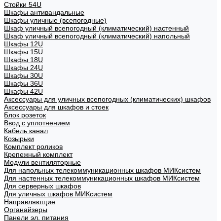
Стойки 54U
Шкафы антивандальные
Шкафы уличные (всепогодные)
Шкаф уличный всепогодный (климатический) настенный
Шкаф уличный всепогодный (климатический) напольный
Шкафы 12U
Шкафы 15U
Шкафы 18U
Шкафы 24U
Шкафы 30U
Шкафы 36U
Шкафы 42U
Аксессуары для уличных всепогодных (климатических) шкафов
Аксессуары для шкафов и стоек
Блок розеток
Ввод с уплотнением
Кабель канал
Козырьки
Комплект роликов
Крепежный комплект
Модули вентиляторные
Для напольных телекоммуникационных шкафов МИКсистем
Для настенных телекоммуникационных шкафов МИКсистем
Для серверных шкафов
Для уличных шкафов МИКсистем
Направляющие
Органайзеры
Панели эл. питания