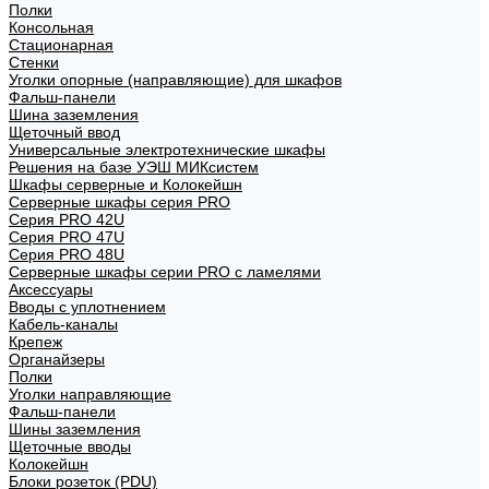
Полки
Консольная
Стационарная
Стенки
Уголки опорные (направляющие) для шкафов
Фальш-панели
Шина заземления
Щеточный ввод
Универсальные электротехнические шкафы
Решения на базе УЭШ МИКсистем
Шкафы серверные и Колокейшн
Серверные шкафы серия PRO
Серия PRO 42U
Серия PRO 47U
Серия PRO 48U
Серверные шкафы серии PRO с ламелями
Аксессуары
Вводы с уплотнением
Кабель-каналы
Крепеж
Органайзеры
Полки
Уголки направляющие
Фальш-панели
Шины заземления
Щеточные вводы
Колокейшн
Блоки розеток (PDU)