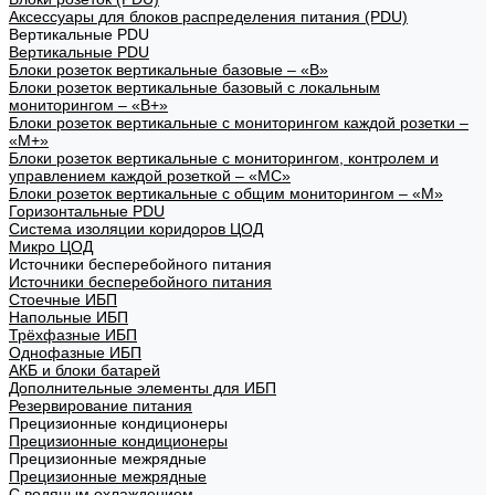
Аксессуары для блоков распределения питания (PDU)
Вертикальные PDU
Вертикальные PDU
Блоки розеток вертикальные базовые – «В»
Блоки розеток вертикальные базовый с локальным
мониторингом – «В+»
Блоки розеток вертикальные с мониторингом каждой розетки –
«М+»
Блоки розеток вертикальные с мониторингом, контролем и
управлением каждой розеткой – «МС»
Блоки розеток вертикальные с общим мониторингом – «М»
Горизонтальные PDU
Система изоляции коридоров ЦОД
Микро ЦОД
Источники бесперебойного питания
Источники бесперебойного питания
Стоечные ИБП
Напольные ИБП
Трёхфазные ИБП
Однофазные ИБП
АКБ и блоки батарей
Дополнительные элементы для ИБП
Резервирование питания
Прецизионные кондиционеры
Прецизионные кондиционеры
Прецизионные межрядные
Прецизионные межрядные
С водяным охлаждением