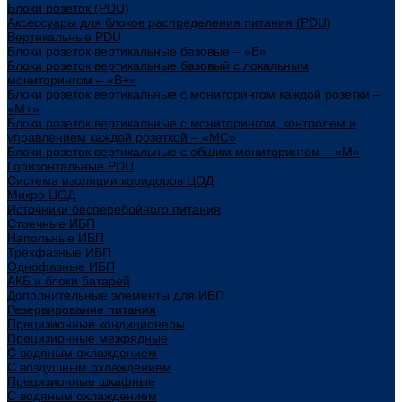
Блоки розеток (PDU)
Аксессуары для блоков распределения питания (PDU)
Вертикальные PDU
Блоки розеток вертикальные базовые – «В»
Блоки розеток вертикальные базовый с локальным
мониторингом – «В+»
Блоки розеток вертикальные с мониторингом каждой розетки –
«М+»
Блоки розеток вертикальные с мониторингом, контролем и
управлением каждой розеткой – «МС»
Блоки розеток вертикальные с общим мониторингом – «М»
Горизонтальные PDU
Система изоляции коридоров ЦОД
Микро ЦОД
Источники бесперебойного питания
Стоечные ИБП
Напольные ИБП
Трёхфазные ИБП
Однофазные ИБП
АКБ и блоки батарей
Дополнительные элементы для ИБП
Резервирование питания
Прецизионные кондиционеры
Прецизионные межрядные
С водяным охлаждением
С воздушным охлаждением
Прецизионные шкафные
С водяным охлаждением