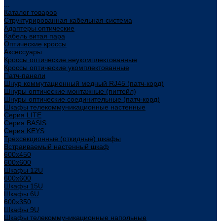
...
Каталог товаров
Структурированная кабельная система
Адаптеры оптические
Кабель витая пара
Оптические кроссы
Аксессуары
Кроссы оптические неукомплектованные
Кроссы оптические укомплектованные
Патч-панели
Шнур коммутационный медный RJ45 (патч-корд)
Шнуры оптические монтажные (пигтейл)
Шнуры оптические соединительные (патч-корд)
Шкафы телекоммуникационные настенные
Cерия LITE
Cерия BASIS
Cерия KEYS
Трехсекционные (откидные) шкафы
Встраиваемый настенный шкаф
600x450
600x600
Шкафы 12U
600x600
Шкафы 15U
Шкафы 6U
600x350
Шкафы 9U
Шкафы телекоммуникационные напольные