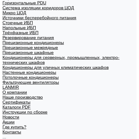
Горизонтальные PDU
Система изоляции коридоров ЦОД
Микро ЦОД
Источники бесперебойного питания
Стоечные ИБП
Напольные ИБП
Трёхфазные ИБП
Резервирование питания
Прецизионные кондиционеры
Прецизионные межрядные
Прецизионные шкафные
Кондиционеры для серверных, промышленных, электро-
технических шкафов
Кондиционеры для уличных климатических шкафов
Настенные кондиционеры
Потолочные кондиционеры
Фильтрующие вентиляторы
LANMIR
О компании
Наше производство
Сертификаты
Каталоги PDF
Инструкции по сборке
Новости
Акции
Где купить?
Контакты
...