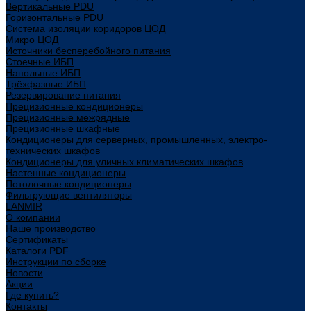
Вертикальные PDU
Горизонтальные PDU
Система изоляции коридоров ЦОД
Микро ЦОД
Источники бесперебойного питания
Стоечные ИБП
Напольные ИБП
Трёхфазные ИБП
Резервирование питания
Прецизионные кондиционеры
Прецизионные межрядные
Прецизионные шкафные
Кондиционеры для серверных, промышленных, электро-
технических шкафов
Кондиционеры для уличных климатических шкафов
Настенные кондиционеры
Потолочные кондиционеры
Фильтрующие вентиляторы
LANMIR
О компании
Наше производство
Сертификаты
Каталоги PDF
Инструкции по сборке
Новости
Акции
Где купить?
Контакты