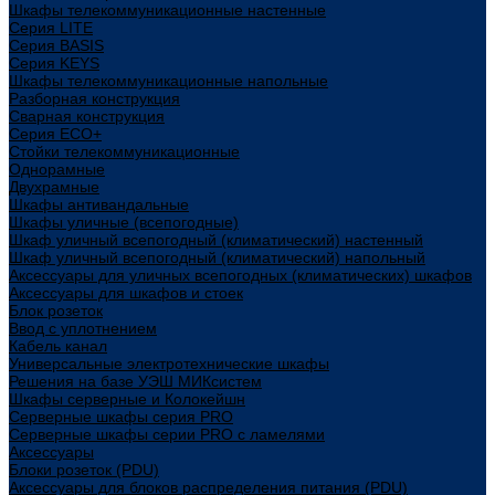
Шкафы телекоммуникационные настенные
Cерия LITE
Cерия BASIS
Cерия KEYS
Шкафы телекоммуникационные напольные
Разборная конструкция
Сварная конструкция
Серия ECO+
Стойки телекоммуникационные
Однорамные
Двухрамные
Шкафы антивандальные
Шкафы уличные (всепогодные)
Шкаф уличный всепогодный (климатический) настенный
Шкаф уличный всепогодный (климатический) напольный
Аксессуары для уличных всепогодных (климатических) шкафов
Аксессуары для шкафов и стоек
Блок розеток
Ввод с уплотнением
Кабель канал
Универсальные электротехнические шкафы
Решения на базе УЭШ МИКсистем
Шкафы серверные и Колокейшн
Серверные шкафы серия PRO
Серверные шкафы серии PRO с ламелями
Аксессуары
Блоки розеток (PDU)
Аксессуары для блоков распределения питания (PDU)