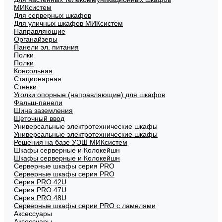
МИКсистем
Для серверных шкафов
Для уличных шкафов МИКсистем
Направляющие
Органайзеры
Панели эл. питания
Полки
Полки
Консольная
Стационарная
Стенки
Уголки опорные (направляющие) для шкафов
Фальш-панели
Шина заземления
Щеточный ввод
Универсальные электротехнические шкафы
Универсальные электротехнические шкафы
Решения на базе УЭШ МИКсистем
Шкафы серверные и Колокейшн
Шкафы серверные и Колокейшн
Серверные шкафы серия PRO
Серверные шкафы серия PRO
Серия PRO 42U
Серия PRO 47U
Серия PRO 48U
Серверные шкафы серии PRO с ламелями
Аксессуары
Аксессуары