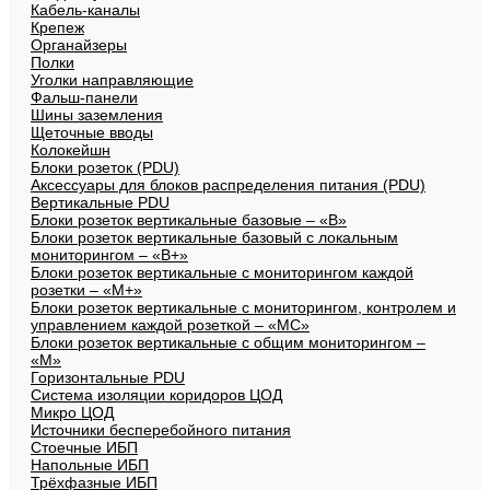
Кабель-каналы
Крепеж
Органайзеры
Полки
Уголки направляющие
Фальш-панели
Шины заземления
Щеточные вводы
Колокейшн
Блоки розеток (PDU)
Аксессуары для блоков распределения питания (PDU)
Вертикальные PDU
Блоки розеток вертикальные базовые – «В»
Блоки розеток вертикальные базовый с локальным
мониторингом – «В+»
Блоки розеток вертикальные с мониторингом каждой
розетки – «М+»
Блоки розеток вертикальные с мониторингом, контролем и
управлением каждой розеткой – «МС»
Блоки розеток вертикальные с общим мониторингом –
«М»
Горизонтальные PDU
Система изоляции коридоров ЦОД
Микро ЦОД
Источники бесперебойного питания
Стоечные ИБП
Напольные ИБП
Трёхфазные ИБП