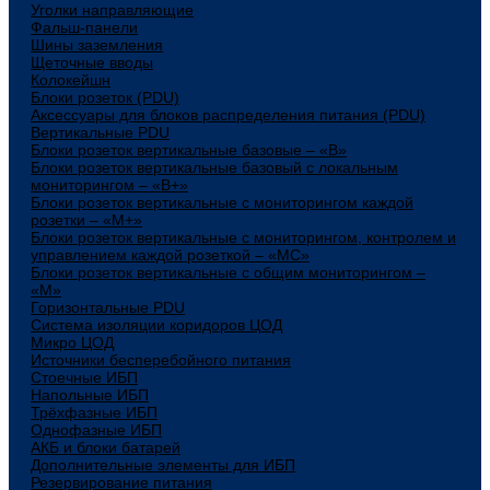
Уголки направляющие
Фальш-панели
Шины заземления
Щеточные вводы
Колокейшн
Блоки розеток (PDU)
Аксессуары для блоков распределения питания (PDU)
Вертикальные PDU
Блоки розеток вертикальные базовые – «В»
Блоки розеток вертикальные базовый с локальным
мониторингом – «В+»
Блоки розеток вертикальные с мониторингом каждой
розетки – «М+»
Блоки розеток вертикальные с мониторингом, контролем и
управлением каждой розеткой – «МС»
Блоки розеток вертикальные с общим мониторингом –
«М»
Горизонтальные PDU
Система изоляции коридоров ЦОД
Микро ЦОД
Источники бесперебойного питания
Стоечные ИБП
Напольные ИБП
Трёхфазные ИБП
Однофазные ИБП
АКБ и блоки батарей
Дополнительные элементы для ИБП
Резервирование питания