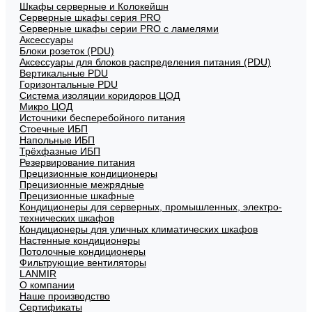
Шкафы серверные и Колокейшн
Серверные шкафы серия PRO
Серверные шкафы серии PRO с ламелями
Аксессуары
Блоки розеток (PDU)
Аксессуары для блоков распределения питания (PDU)
Вертикальные PDU
Горизонтальные PDU
Система изоляции коридоров ЦОД
Микро ЦОД
Источники бесперебойного питания
Стоечные ИБП
Напольные ИБП
Трёхфазные ИБП
Резервирование питания
Прецизионные кондиционеры
Прецизионные межрядные
Прецизионные шкафные
Кондиционеры для серверных, промышленных, электро-
технических шкафов
Кондиционеры для уличных климатических шкафов
Настенные кондиционеры
Потолочные кондиционеры
Фильтрующие вентиляторы
LANMIR
О компании
Наше производство
Сертификаты