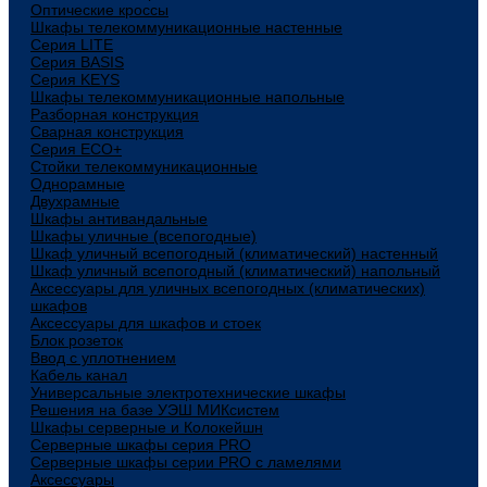
Оптические кроссы
Шкафы телекоммуникационные настенные
Cерия LITE
Cерия BASIS
Cерия KEYS
Шкафы телекоммуникационные напольные
Разборная конструкция
Сварная конструкция
Серия ECO+
Стойки телекоммуникационные
Однорамные
Двухрамные
Шкафы антивандальные
Шкафы уличные (всепогодные)
Шкаф уличный всепогодный (климатический) настенный
Шкаф уличный всепогодный (климатический) напольный
Аксессуары для уличных всепогодных (климатических)
шкафов
Аксессуары для шкафов и стоек
Блок розеток
Ввод с уплотнением
Кабель канал
Универсальные электротехнические шкафы
Решения на базе УЭШ МИКсистем
Шкафы серверные и Колокейшн
Серверные шкафы серия PRO
Серверные шкафы серии PRO с ламелями
Аксессуары