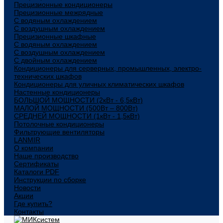
Прецизионные кондиционеры
Прецизионные межрядные
С водяным охлаждением
С воздушным охлаждением
Прецизионные шкафные
С водяным охлаждением
С воздушным охлаждением
С двойным охлаждением
Кондиционеры для серверных, промышленных, электро-
технических шкафов
Кондиционеры для уличных климатических шкафов
Настенные кондиционеры
БОЛЬШОЙ МОЩНОСТИ (2кВт - 6,5кВт)
МАЛОЙ МОЩНОСТИ (500Вт – 800Вт)
СРЕДНЕЙ МОЩНОСТИ (1кВт - 1,5кВт)
Потолочные кондиционеры
Фильтрующие вентиляторы
LANMIR
О компании
Наше производство
Сертификаты
Каталоги PDF
Инструкции по сборке
Новости
Акции
Где купить?
Контакты