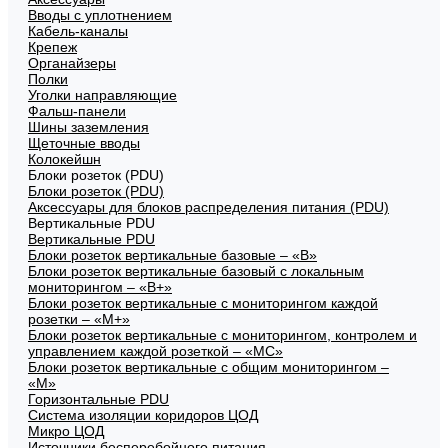
Вводы с уплотнением
Кабель-каналы
Крепеж
Органайзеры
Полки
Уголки направляющие
Фальш-панели
Шины заземления
Щеточные вводы
Колокейшн
Блоки розеток (PDU)
Блоки розеток (PDU)
Аксессуары для блоков распределения питания (PDU)
Вертикальные PDU
Вертикальные PDU
Блоки розеток вертикальные базовые – «В»
Блоки розеток вертикальные базовый с локальным
мониторингом – «В+»
Блоки розеток вертикальные с мониторингом каждой
розетки – «М+»
Блоки розеток вертикальные с мониторингом, контролем и
управлением каждой розеткой – «МС»
Блоки розеток вертикальные с общим мониторингом –
«М»
Горизонтальные PDU
Система изоляции коридоров ЦОД
Микро ЦОД
Источники бесперебойного питания