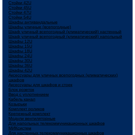
Стойки 42U
Стойки 45U
Стойки 47U
Стойки 54U
Шкафы антивандальные
Шкафы уличные (всепогодные)
Шкаф уличный всепогодный (климатический) настенный
Шкаф уличный всепогодный (климатический) напольный
Шкафы 12U
Шкафы 15U
Шкафы 18U
Шкафы 24U
Шкафы 30U
Шкафы 36U
Шкафы 42U
Аксессуары для уличных всепогодных (климатических)
шкафов
Аксессуары для шкафов и стоек
Блок розеток
Ввод с уплотнением
Кабель канал
Козырьки
Комплект роликов
Крепежный комплект
Модули вентиляторные
Для напольных телекоммуникационных шкафов
МИКсистем
Для настенных телекоммуникационных шкафов