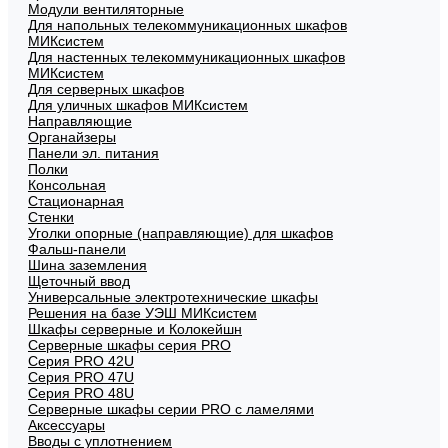
Модули вентиляторные
Для напольных телекоммуникационных шкафов
МИКсистем
Для настенных телекоммуникационных шкафов
МИКсистем
Для серверных шкафов
Для уличных шкафов МИКсистем
Направляющие
Органайзеры
Панели эл. питания
Полки
Консольная
Стационарная
Стенки
Уголки опорные (направляющие) для шкафов
Фальш-панели
Шина заземления
Щеточный ввод
Универсальные электротехнические шкафы
Решения на базе УЭШ МИКсистем
Шкафы серверные и Колокейшн
Серверные шкафы серия PRO
Серия PRO 42U
Серия PRO 47U
Серия PRO 48U
Серверные шкафы серии PRO с ламелями
Аксессуары
Вводы с уплотнением