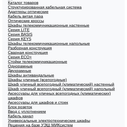
Каталог товаров
Структурированная кабельная система
Адаптеры оптические
Кабель витая пара
Оптические кроссы
Шкафы телекоммуникационные настенные
Cерия LITE
Cерия BASIS
Cерия KEYS
Шкафы телекоммуникационные напольные
Разборная конструкция
Сварная конструкция
Серия ECO+
Стойки телекоммуникационные
Однорамные
Двухрамные
Шкафы антивандальные
Шкафы уличные (всепогодные)
Шкаф уличный всепогодный (климатический) настенный
Шкаф уличный всепогодный (климатический) напольный
Аксессуары для уличных всепогодных (климатических)
шкафов
Аксессуары для шкафов и стоек
Блок розеток
Ввод с уплотнением
Кабель канал
Универсальные электротехнические шкафы
Решения на базе УЭШ МИКсистем