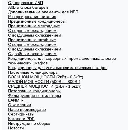
Однофазные ИБП
АКБ и блоки батарей
Дополнительные элементы для ИБП
Резервирование питания
Прецизионные кондиционеры
Прецизионные межрядные
С водяным охлаждением
С воздушным охлаждением
Прецизионные шкафные
С водяным охлаждением
С воздушным охлаждением
С двойным охлаждением
Кондиционеры для серверных, промышленных, электро-
технических шкафов
Кондиционеры для уличных климатических шкафов
Настенные кондиционеры
БОЛЬШОЙ МОЩНОСТИ (2кВт - 6,5кВт)
МАЛОЙ МОЩНОСТИ (500Вт – 800Вт)
СРЕДНЕЙ МОЩНОСТИ (1кВт - 1,5кВт)
Потолочные кондиционеры
Фильтрующие вентиляторы
LANMIR
О компании
Наше производство
Сертификаты
Каталоги PDF
Инструкции по сборке
Новости