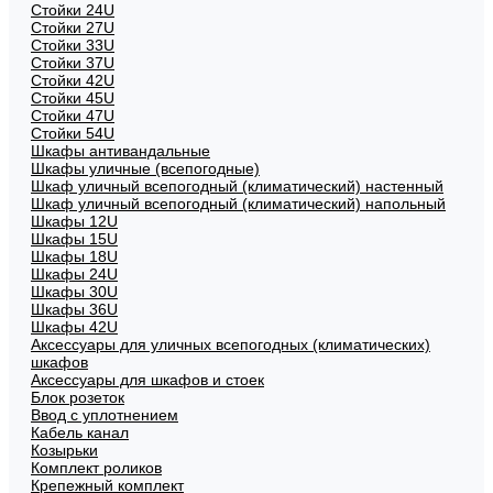
Стойки 24U
Стойки 27U
Стойки 33U
Стойки 37U
Стойки 42U
Стойки 45U
Стойки 47U
Стойки 54U
Шкафы антивандальные
Шкафы уличные (всепогодные)
Шкаф уличный всепогодный (климатический) настенный
Шкаф уличный всепогодный (климатический) напольный
Шкафы 12U
Шкафы 15U
Шкафы 18U
Шкафы 24U
Шкафы 30U
Шкафы 36U
Шкафы 42U
Аксессуары для уличных всепогодных (климатических)
шкафов
Аксессуары для шкафов и стоек
Блок розеток
Ввод с уплотнением
Кабель канал
Козырьки
Комплект роликов
Крепежный комплект