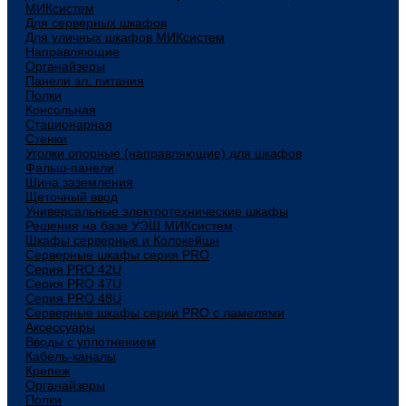
МИКсистем
Для серверных шкафов
Для уличных шкафов МИКсистем
Направляющие
Органайзеры
Панели эл. питания
Полки
Консольная
Стационарная
Стенки
Уголки опорные (направляющие) для шкафов
Фальш-панели
Шина заземления
Щеточный ввод
Универсальные электротехнические шкафы
Решения на базе УЭШ МИКсистем
Шкафы серверные и Колокейшн
Серверные шкафы серия PRO
Серия PRO 42U
Серия PRO 47U
Серия PRO 48U
Серверные шкафы серии PRO с ламелями
Аксессуары
Вводы с уплотнением
Кабель-каналы
Крепеж
Органайзеры
Полки