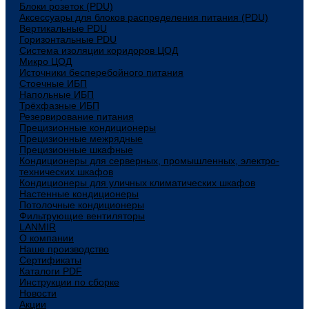
Блоки розеток (PDU)
Аксессуары для блоков распределения питания (PDU)
Вертикальные PDU
Горизонтальные PDU
Система изоляции коридоров ЦОД
Микро ЦОД
Источники бесперебойного питания
Стоечные ИБП
Напольные ИБП
Трёхфазные ИБП
Резервирование питания
Прецизионные кондиционеры
Прецизионные межрядные
Прецизионные шкафные
Кондиционеры для серверных, промышленных, электро-
технических шкафов
Кондиционеры для уличных климатических шкафов
Настенные кондиционеры
Потолочные кондиционеры
Фильтрующие вентиляторы
LANMIR
О компании
Наше производство
Сертификаты
Каталоги PDF
Инструкции по сборке
Новости
Акции