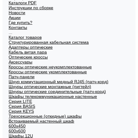
Каталоги PDF
Инструкции по сборке
Новости
Акции
Где купить?
Контакты
...
Каталог товаров
Структурированная кабельная система
Адаптеры оптические
Кабель витая пара
Оптические кроссы
Аксессуары
Кроссы оптические неукомплектованные
Кроссы оптические укомплектованные
Патч-панели
Шнур коммутационный медный RJ45 (патч-корд)
Шнуры оптические монтажные (пигтейл)
Шнуры оптические соединительные (патч-корд)
Шкафы телекоммуникационные настенные
Cерия LITE
Cерия BASIS
Cерия KEYS
Трехсекционные (откидные) шкафы
Встраиваемый настенный шкаф
600x450
600x600
Шкафы 12U