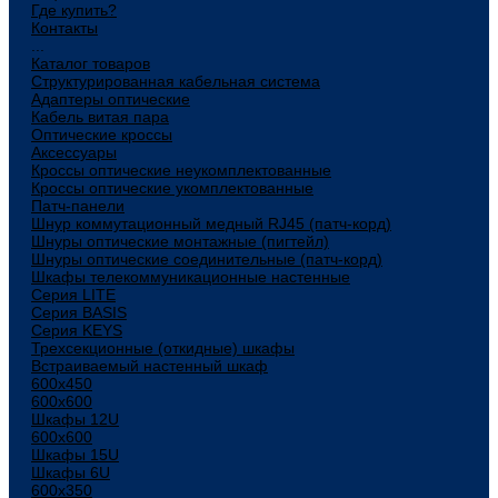
Где купить?
Контакты
...
Каталог товаров
Структурированная кабельная система
Адаптеры оптические
Кабель витая пара
Оптические кроссы
Аксессуары
Кроссы оптические неукомплектованные
Кроссы оптические укомплектованные
Патч-панели
Шнур коммутационный медный RJ45 (патч-корд)
Шнуры оптические монтажные (пигтейл)
Шнуры оптические соединительные (патч-корд)
Шкафы телекоммуникационные настенные
Cерия LITE
Cерия BASIS
Cерия KEYS
Трехсекционные (откидные) шкафы
Встраиваемый настенный шкаф
600x450
600x600
Шкафы 12U
600x600
Шкафы 15U
Шкафы 6U
600x350