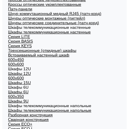
Кроссы оптические укомплектованные
Патч-панели
Шнур коммутационный медный RJ45 (патч-корд)
Шнуры оптические монтажные (пигтейл)
Шнуры оптические соединительные (патч-корд)
Шкафы телекоммуникационные настенные
Шкафы телекоммуникационные настенные
Cерия LITE
Cерия BASIS
Cерия KEYS
Трехсекционные (откидные) шкафы
Встраиваемый настенный шкаф
600x450
600x600
Шкафы 12U
Шкафы 12U
600x600
Шкафы 15U
Шкафы 6U
Шкафы 6U
600x350
Шкафы 9U
Шкафы телекоммуникационные напольные
Шкафы телекоммуникационные напольные
Разборная конструкция
Сварная конструкция
Серия ECO+
Серия ECO L