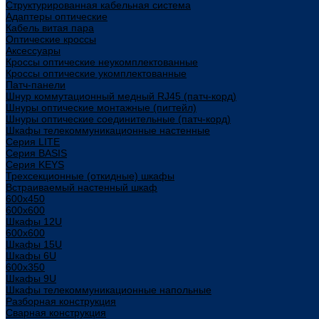
Структурированная кабельная система
Адаптеры оптические
Кабель витая пара
Оптические кроссы
Аксессуары
Кроссы оптические неукомплектованные
Кроссы оптические укомплектованные
Патч-панели
Шнур коммутационный медный RJ45 (патч-корд)
Шнуры оптические монтажные (пигтейл)
Шнуры оптические соединительные (патч-корд)
Шкафы телекоммуникационные настенные
Cерия LITE
Cерия BASIS
Cерия KEYS
Трехсекционные (откидные) шкафы
Встраиваемый настенный шкаф
600x450
600x600
Шкафы 12U
600x600
Шкафы 15U
Шкафы 6U
600x350
Шкафы 9U
Шкафы телекоммуникационные напольные
Разборная конструкция
Сварная конструкция