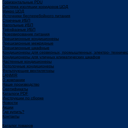
Горизонтальные PDU
Система изоляции коридоров ЦОД
Микро ЦОД
Источники бесперебойного питания
Стоечные ИБП
Напольные ИБП
Трёхфазные ИБП
Резервирование питания
Прецизионные кондиционеры
Прецизионные межрядные
Прецизионные шкафные
Кондиционеры для серверных, промышленных, электро- техниче
Кондиционеры для уличных климатических шкафов
Настенные кондиционеры
Потолочные кондиционеры
Фильтрующие вентиляторы
LANMIR
О компании
Наше производство
Сертификаты
Каталоги PDF
Инструкции по сборке
Новости
Акции
Где купить?
Контакты
...
Каталог товаров