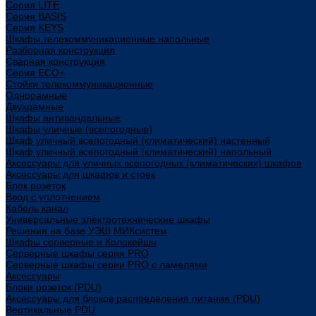
Cерия LITE
Cерия BASIS
Cерия KEYS
Шкафы телекоммуникационные напольные
Разборная конструкция
Сварная конструкция
Серия ECO+
Стойки телекоммуникационные
Однорамные
Двухрамные
Шкафы антивандальные
Шкафы уличные (всепогодные)
Шкаф уличный всепогодный (климатический) настенный
Шкаф уличный всепогодный (климатический) напольный
Аксессуары для уличных всепогодных (климатических) шкафов
Аксессуары для шкафов и стоек
Блок розеток
Ввод с уплотнением
Кабель канал
Универсальные электротехнические шкафы
Решения на базе УЭШ МИКсистем
Шкафы серверные и Колокейшн
Серверные шкафы серия PRO
Серверные шкафы серии PRO с ламелями
Аксессуары
Блоки розеток (PDU)
Аксессуары для блоков распределения питания (PDU)
Вертикальные PDU