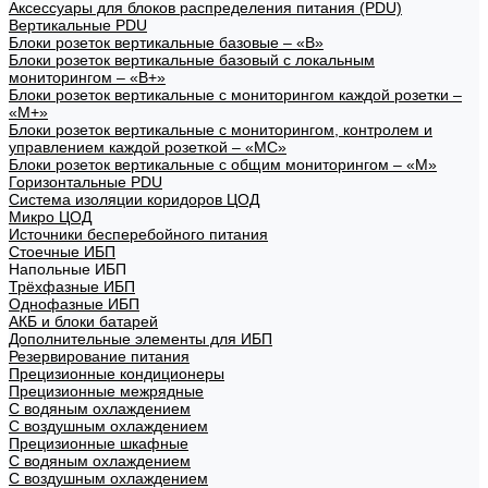
Аксессуары для блоков распределения питания (PDU)
Вертикальные PDU
Блоки розеток вертикальные базовые – «В»
Блоки розеток вертикальные базовый с локальным
мониторингом – «В+»
Блоки розеток вертикальные с мониторингом каждой розетки –
«М+»
Блоки розеток вертикальные с мониторингом, контролем и
управлением каждой розеткой – «МС»
Блоки розеток вертикальные с общим мониторингом – «М»
Горизонтальные PDU
Система изоляции коридоров ЦОД
Микро ЦОД
Источники бесперебойного питания
Стоечные ИБП
Напольные ИБП
Трёхфазные ИБП
Однофазные ИБП
АКБ и блоки батарей
Дополнительные элементы для ИБП
Резервирование питания
Прецизионные кондиционеры
Прецизионные межрядные
С водяным охлаждением
С воздушным охлаждением
Прецизионные шкафные
С водяным охлаждением
С воздушным охлаждением