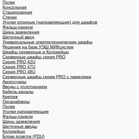
Полки
Консольная
Стационарная
Стенки
Уголки опорные (направляющие) для шкафов
Фальш-панели
Шина заземления
Щеточный ввод
Универсальные электротехнические шкафы
Решения на базе УЭШ МИКсистем
Шкафы серверные и Колокейшн
Серверные шкафы серия PRO
Серия PRO 42U
Серия PRO 47U
Серия PRO 48U
Серверные шкафы серии PRO с ламелями
Аксессуары
Вводы с уплотнением
Кабель-каналы
Крепеж
Органайзеры
Полки
Уголки направляющие
Фальш-панели
Шины заземления
Щеточные вводы
Колокейшн
Блоки розеток (PDU)