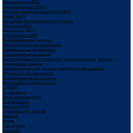
Вертикальные PDU
Горизонтальные PDU
Система изоляции коридоров ЦОД
Микро ЦОД
Источники бесперебойного питания
Стоечные ИБП
Напольные ИБП
Трёхфазные ИБП
Резервирование питания
Прецизионные кондиционеры
Прецизионные межрядные
Прецизионные шкафные
Кондиционеры для серверных, промышленных, электро-
технических шкафов
Кондиционеры для уличных климатических шкафов
Настенные кондиционеры
Потолочные кондиционеры
Фильтрующие вентиляторы
LANMIR
О компании
Наше производство
Сертификаты
Каталоги PDF
Инструкции по сборке
Новости
Акции
Где купить?
Контакты