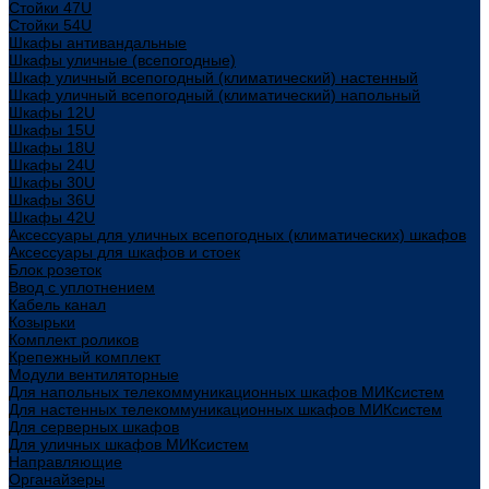
Стойки 47U
Стойки 54U
Шкафы антивандальные
Шкафы уличные (всепогодные)
Шкаф уличный всепогодный (климатический) настенный
Шкаф уличный всепогодный (климатический) напольный
Шкафы 12U
Шкафы 15U
Шкафы 18U
Шкафы 24U
Шкафы 30U
Шкафы 36U
Шкафы 42U
Аксессуары для уличных всепогодных (климатических) шкафов
Аксессуары для шкафов и стоек
Блок розеток
Ввод с уплотнением
Кабель канал
Козырьки
Комплект роликов
Крепежный комплект
Модули вентиляторные
Для напольных телекоммуникационных шкафов МИКсистем
Для настенных телекоммуникационных шкафов МИКсистем
Для серверных шкафов
Для уличных шкафов МИКсистем
Направляющие
Органайзеры