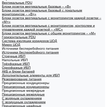
Вертикальные PDU
Блоки розеток вертикальные базовые – «В»
Блоки розеток вертикальные базовый с локальным
мониторингом – «В+»
Блоки розеток вертикальные с мониторингом каждой розетки –
«М+»
Блоки розеток вертикальные с мониторингом, контролем и
управлением каждой розеткой – «МС»
Блоки розеток вертикальные с общим мониторингом – «М»
Горизонтальные PDU
Система изоляции коридоров ЦОД
Микро ЦОД
Источники бесперебойного питания
Источники бесперебойного питания
Стоечные ИБП
Напольные ИБП
Трёхфазные ИБП
Однофазные ИБП
АКБ и блоки батарей
Дополнительные элементы для ИБП
Резервирование питания
Прецизионные кондиционеры
Прецизионные кондиционеры
Прецизионные межрядные
Прецизионные межрядные
С водяным охлаждением
С воздушным охлаждением
Прецизионные шкафные