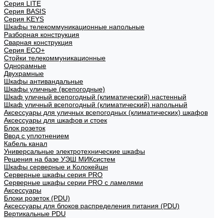
Cерия LITE
Cерия BASIS
Cерия KEYS
Шкафы телекоммуникационные напольные
Разборная конструкция
Сварная конструкция
Серия ECO+
Стойки телекоммуникационные
Однорамные
Двухрамные
Шкафы антивандальные
Шкафы уличные (всепогодные)
Шкаф уличный всепогодный (климатический) настенный
Шкаф уличный всепогодный (климатический) напольный
Аксессуары для уличных всепогодных (климатических) шкафов
Аксессуары для шкафов и стоек
Блок розеток
Ввод с уплотнением
Кабель канал
Универсальные электротехнические шкафы
Решения на базе УЭШ МИКсистем
Шкафы серверные и Колокейшн
Серверные шкафы серия PRO
Серверные шкафы серии PRO с ламелями
Аксессуары
Блоки розеток (PDU)
Аксессуары для блоков распределения питания (PDU)
Вертикальные PDU