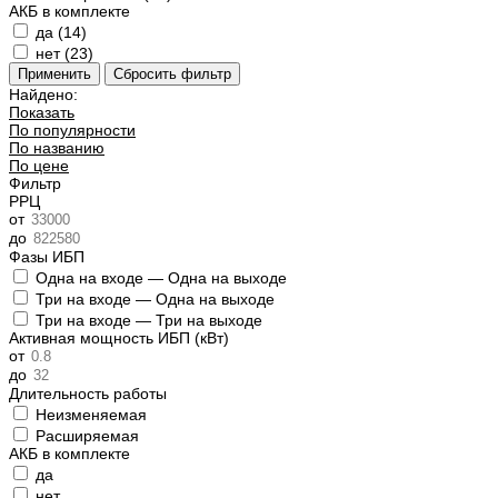
АКБ в комплекте
да (
14
)
нет (
23
)
Найдено:
Показать
По популярности
По названию
По цене
Фильтр
РРЦ
от
до
Фазы ИБП
Одна на входе — Одна на выходе
Три на входе — Одна на выходе
Три на входе — Три на выходе
Активная мощность ИБП (кВт)
от
до
Длительность работы
Неизменяемая
Расширяемая
АКБ в комплекте
да
нет