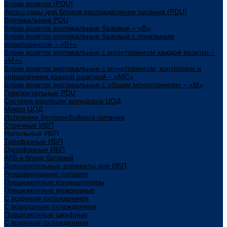
Блоки розеток (PDU)
Аксессуары для блоков распределения питания (PDU)
Вертикальные PDU
Блоки розеток вертикальные базовые – «В»
Блоки розеток вертикальные базовый с локальным
мониторингом – «В+»
Блоки розеток вертикальные с мониторингом каждой розетки –
«М+»
Блоки розеток вертикальные с мониторингом, контролем и
управлением каждой розеткой – «МС»
Блоки розеток вертикальные с общим мониторингом – «М»
Горизонтальные PDU
Система изоляции коридоров ЦОД
Микро ЦОД
Источники бесперебойного питания
Стоечные ИБП
Напольные ИБП
Трёхфазные ИБП
Однофазные ИБП
АКБ и блоки батарей
Дополнительные элементы для ИБП
Резервирование питания
Прецизионные кондиционеры
Прецизионные межрядные
С водяным охлаждением
С воздушным охлаждением
Прецизионные шкафные
С водяным охлаждением