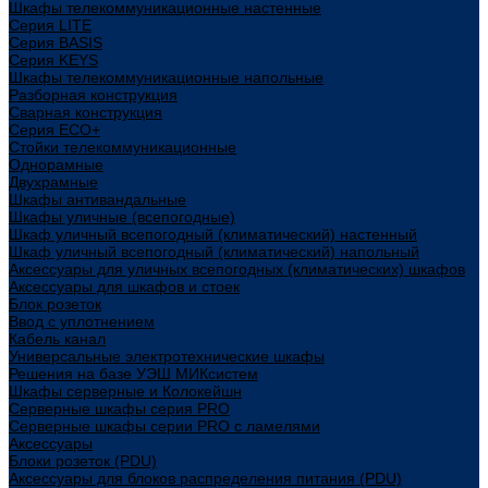
Шкафы телекоммуникационные настенные
Cерия LITE
Cерия BASIS
Cерия KEYS
Шкафы телекоммуникационные напольные
Разборная конструкция
Сварная конструкция
Серия ECO+
Стойки телекоммуникационные
Однорамные
Двухрамные
Шкафы антивандальные
Шкафы уличные (всепогодные)
Шкаф уличный всепогодный (климатический) настенный
Шкаф уличный всепогодный (климатический) напольный
Аксессуары для уличных всепогодных (климатических) шкафов
Аксессуары для шкафов и стоек
Блок розеток
Ввод с уплотнением
Кабель канал
Универсальные электротехнические шкафы
Решения на базе УЭШ МИКсистем
Шкафы серверные и Колокейшн
Серверные шкафы серия PRO
Серверные шкафы серии PRO с ламелями
Аксессуары
Блоки розеток (PDU)
Аксессуары для блоков распределения питания (PDU)