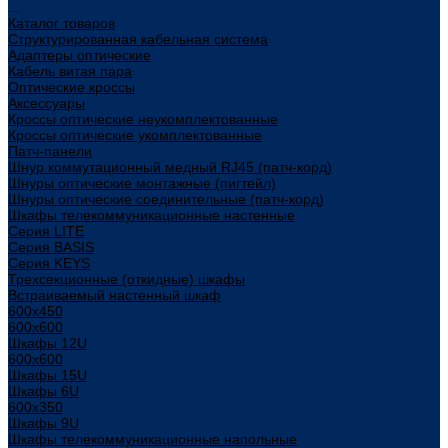
...
Каталог товаров
Структурированная кабельная система
Адаптеры оптические
Кабель витая пара
Оптические кроссы
Аксессуары
Кроссы оптические неукомплектованные
Кроссы оптические укомплектованные
Патч-панели
Шнур коммутационный медный RJ45 (патч-корд)
Шнуры оптические монтажные (пигтейл)
Шнуры оптические соединительные (патч-корд)
Шкафы телекоммуникационные настенные
Cерия LITE
Cерия BASIS
Cерия KEYS
Трехсекционные (откидные) шкафы
Встраиваемый настенный шкаф
600x450
600x600
Шкафы 12U
600x600
Шкафы 15U
Шкафы 6U
600x350
Шкафы 9U
Шкафы телекоммуникационные напольные