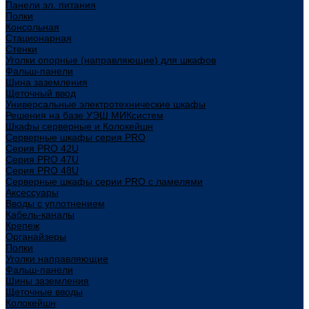
Панели эл. питания
Полки
Консольная
Стационарная
Стенки
Уголки опорные (направляющие) для шкафов
Фальш-панели
Шина заземления
Щеточный ввод
Универсальные электротехнические шкафы
Решения на базе УЭШ МИКсистем
Шкафы серверные и Колокейшн
Серверные шкафы серия PRO
Серия PRO 42U
Серия PRO 47U
Серия PRO 48U
Серверные шкафы серии PRO с ламелями
Аксессуары
Вводы с уплотнением
Кабель-каналы
Крепеж
Органайзеры
Полки
Уголки направляющие
Фальш-панели
Шины заземления
Щеточные вводы
Колокейшн