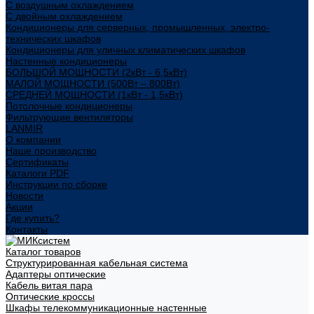
С воздушным охлаждением
С двойным охлаждением
Кондиционеры для серверных, промышленных, электро-
технических шкафов
Кондиционеры для уличных климатических шкафов
Настенные кондиционеры
БОЛЬШОЙ МОЩНОСТИ (2кВт - 6,5кВт)
МАЛОЙ МОЩНОСТИ (500Вт – 800Вт)
СРЕДНЕЙ МОЩНОСТИ (1кВт - 1,5кВт)
Потолочные кондиционеры
Фильтрующие вентиляторы
LANMIR
О компании
Наше производство
Сертификаты
Каталоги PDF
Инструкции по сборке
Новости
Акции
Где купить?
Контакты
Каталог товаров
Структурированная кабельная система
Адаптеры оптические
Кабель витая пара
Оптические кроссы
Шкафы телекоммуникационные настенные