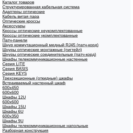
Каталог товаров
Структурированная кабельная система
Адаптеры оптические
Кабель витая пара
Оптические кроссы
Аксессуары
Кроссы оптические неукомплектованные
Кроссы оптические укомплектованные
Патч-панели
Шнур коммутационный медный RJ45 (патч-корд)
Шнуры оптические монтажные (пигтейл)
Шнуры оптические соединительные (патч-корд)
Шкафы телекоммуникационные настенные
Cерия LITE
Cерия BASIS
Cерия KEYS
Трехсекционные (откидные) шкафы
Встраиваемый настенный шкаф
600x450
600x600
Шкафы 12U
600x600
Шкафы 15U
Шкафы 6U
600x350
Шкафы 9U
Шкафы телекоммуникационные напольные
Разборная конструкция