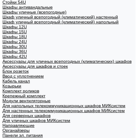
Стойки 54U
Шкафы антивандальные
Шкафы уличные (всепогодные)
Шкаф уличный всепогодный (климатический) настенный
Шкаф уличный всепогодный (климатический) напольный
Шкафы 12U
Шкафы 15U
Шкафы 18U
Шкафы 24U
Шкафы 30U
Шкафы 36U
Шкафы 42U
Аксессуары для уличных всепогодных (климатических) шкафов
Аксессуары для шкафов и стоек
Блок розеток
Ввод с уплотнением
Кабель канал
Козырьки
Комплект роликов
Крепежный комплект
Модули вентиляторные
Для напольных телекоммуникационных шкафов МИКсистем
Для настенных телекоммуникационных шкафов МИКсистем
Для серверных шкафов
Для уличных шкафов МИКсистем
Направляющие
Органайзеры
Панели эл. питания