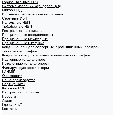
Горизонтальные PDU
Система изоляции коридоров ЦОД
Микро ЦОД
Источники бесперебойного питания
Стоечные ИБП
Напольные ИБП
Трёхфазные ИБП
Резервирование питания
Прецизионные кондиционеры
Прецизионные межрядные
Прецизионные шкафные
Кондиционеры для серверных, промышленных, электро-
технических шкафов
Кондиционеры для уличных климатических шкафов
Настенные кондиционеры
Потолочные кондиционеры
Фильтрующие вентиляторы
LANMIR
О компании
Наше производство
Сертификаты
Каталоги PDF
Инструкции по сборке
Новости
Акции
Где купить?
Контакты
...