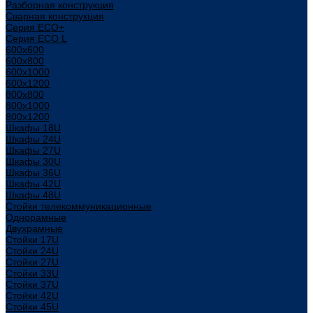
Разборная конструкция
Сварная конструкция
Серия ECO+
Серия ECO L
600x600
600x800
600х1000
600х1200
800x800
800х1000
800х1200
Шкафы 18U
Шкафы 24U
Шкафы 27U
Шкафы 30U
Шкафы 36U
Шкафы 42U
Шкафы 48U
Стойки телекоммуникационные
Однорамные
Двухрамные
Стойки 17U
Стойки 24U
Стойки 27U
Стойки 33U
Стойки 37U
Стойки 42U
Стойки 45U