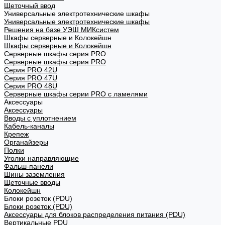
Щеточный ввод
Универсальные электротехнические шкафы
Универсальные электротехнические шкафы
Решения на базе УЭШ МИКсистем
Шкафы серверные и Колокейшн
Шкафы серверные и Колокейшн
Серверные шкафы серия PRO
Серверные шкафы серия PRO
Серия PRO 42U
Серия PRO 47U
Серия PRO 48U
Серверные шкафы серии PRO с ламелями
Аксессуары
Аксессуары
Вводы с уплотнением
Кабель-каналы
Крепеж
Органайзеры
Полки
Уголки направляющие
Фальш-панели
Шины заземления
Щеточные вводы
Колокейшн
Блоки розеток (PDU)
Блоки розеток (PDU)
Аксессуары для блоков распределения питания (PDU)
Вертикальные PDU