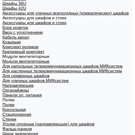
Шкафы 36U
Шкафы 42U
Аксессуары для уличных всепогодных (климатических) шкафов
Аксессуары для шкафов и стоек
Аксессуары для шкафов и стоек
Блок розеток
Ввод с уплотнением
Кабель канал
Козырьки
Комплект роликов
Крепежный комплект
Модули вентиляторные
Модули вентиляторные
Для напольных телекоммуникационных шкафов МИКсистем
Для настенных телекоммуникационных шкафов МИКсистем
Для серверных шкафов
Для уличных шкафов МИКсистем
Направляющие
Органайзеры
Панели эл. питания
Полки
Полки
Консольная
Стационарная
Стенки
Уголки опорные (направляющие) для шкафов
Фальш-панели
Шина заземления