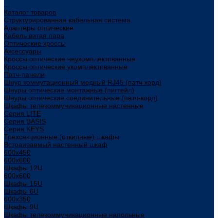
...
Каталог товаров
Структурированная кабельная система
Адаптеры оптические
Кабель витая пара
Оптические кроссы
Аксессуары
Кроссы оптические неукомплектованные
Кроссы оптические укомплектованные
Патч-панели
Шнур коммутационный медный RJ45 (патч-корд)
Шнуры оптические монтажные (пигтейл)
Шнуры оптические соединительные (патч-корд)
Шкафы телекоммуникационные настенные
Cерия LITE
Cерия BASIS
Cерия KEYS
Трехсекционные (откидные) шкафы
Встраиваемый настенный шкаф
600x450
600x600
Шкафы 12U
600x600
Шкафы 15U
Шкафы 6U
600x350
Шкафы 9U
Шкафы телекоммуникационные напольные