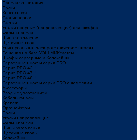
Панели эл. питания
Полки
Консольная
Стационарная
Стенки
Уголки опорные (направляющие) для шкафов
Фальш-панели
Шина заземления
Щеточный ввод
Универсальные электротехнические шкафы
Решения на базе УЭШ МИКсистем
Шкафы серверные и Колокейшн
Серверные шкафы серия PRO
Серия PRO 42U
Серия PRO 47U
Серия PRO 48U
Серверные шкафы серии PRO с ламелями
Аксессуары
Вводы с уплотнением
Кабель-каналы
Крепеж
Органайзеры
Полки
Уголки направляющие
Фальш-панели
Шины заземления
Щеточные вводы
Колокейшн