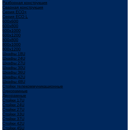
Разборная конструкция
Сварная конструкция
Серия ECO+
Серия ECO L
600x600
600x800
600х1000
600х1200
800x800
800х1000
800х1200
Шкафы 18U
Шкафы 24U
Шкафы 27U
Шкафы 30U
Шкафы 36U
Шкафы 42U
Шкафы 48U
Стойки телекоммуникационные
Однорамные
Двухрамные
Стойки 17U
Стойки 24U
Стойки 27U
Стойки 33U
Стойки 37U
Стойки 42U
Стойки 45U