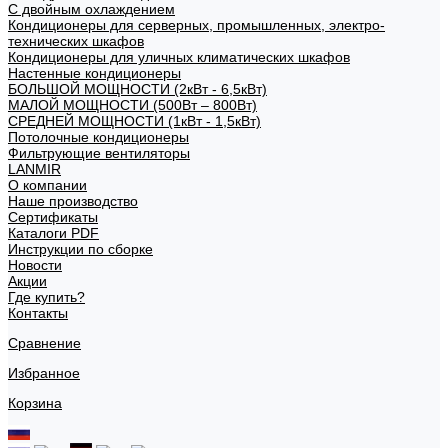
С двойным охлаждением
Кондиционеры для серверных, промышленных, электро-
технических шкафов
Кондиционеры для уличных климатических шкафов
Настенные кондиционеры
БОЛЬШОЙ МОЩНОСТИ (2кВт - 6,5кВт)
МАЛОЙ МОЩНОСТИ (500Вт – 800Вт)
СРЕДНЕЙ МОЩНОСТИ (1кВт - 1,5кВт)
Потолочные кондиционеры
Фильтрующие вентиляторы
LANMIR
О компании
Наше производство
Сертификаты
Каталоги PDF
Инструкции по сборке
Новости
Акции
Где купить?
Контакты
Сравнение
Избранное
Корзина