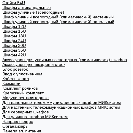
Стойки 54U
Шкафы антивандальные
Шкафы уличные (всепогодные)
Шкаф уличный всепогодный (климатический) настенный
Шкаф уличный всепогодный (климатический) напольный
Шкафы 12U
Шкафы 15U
Шкафы 18U
Шкафы 24U
Шкафы 30U
Шкафы 36U
Шкафы 42U
Аксессуары для уличных всепогодных (климатических) шкафов
Аксессуары для шкафов и стоек
Блок розеток
Ввод с уплотнением
Кабель канал
Козырьки
Комплект роликов
Крепежный комплект
Модули вентиляторные
Для напольных телекоммуникационных шкафов МИКсистем
Для настенных телекоммуникационных шкафов МИКсистем
Для серверных шкафов
Для уличных шкафов МИКсистем
Направляющие
Органайзеры
Панели эл. питания