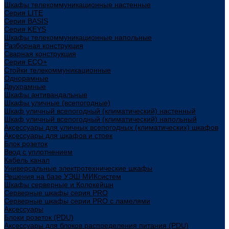
Шкафы телекоммуникационные настенные
Cерия LITE
Cерия BASIS
Cерия KEYS
Шкафы телекоммуникационные напольные
Разборная конструкция
Сварная конструкция
Серия ECO+
Стойки телекоммуникационные
Однорамные
Двухрамные
Шкафы антивандальные
Шкафы уличные (всепогодные)
Шкаф уличный всепогодный (климатический) настенный
Шкаф уличный всепогодный (климатический) напольный
Аксессуары для уличных всепогодных (климатических) шкафов
Аксессуары для шкафов и стоек
Блок розеток
Ввод с уплотнением
Кабель канал
Универсальные электротехнические шкафы
Решения на базе УЭШ МИКсистем
Шкафы серверные и Колокейшн
Серверные шкафы серия PRO
Серверные шкафы серии PRO с ламелями
Аксессуары
Блоки розеток (PDU)
Аксессуары для блоков распределения питания (PDU)