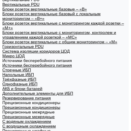
Вертикальные PDU
Блоки розеток вертикальные базовые – «В»
Блоки розеток вертикальные базовый с локальным
мониторингом – «В+»
Блоки розеток вертикальные с мониторингом каждой розетки –
«М+»
Блоки розеток вертикальные с мониторингом, контролем и
управлением каждой розеткой – «МС»
Блоки розеток вертикальные с общим мониторингом – «М»
Горизонтальные PDU
Система изоляции коридоров ЦОД
Микро ЦОД
Источники бесперебойного питания
Источники бесперебойного питания
Стоечные ИБП
Напольные ИБП
Трёхфазные ИБП
Однофазные ИБП
АКБ и блоки батарей
Дополнительные элементы для ИБП
Резервирование питания
Прецизионные кондиционеры
Прецизионные кондиционеры
Прецизионные межрядные
Прецизионные межрядные
С водяным охлаждением
С воздушным охлаждением
Прецизионные шкафные