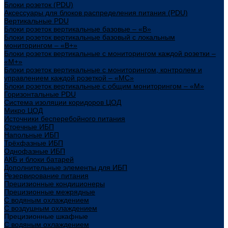
Блоки розеток (PDU)
Аксессуары для блоков распределения питания (PDU)
Вертикальные PDU
Блоки розеток вертикальные базовые – «В»
Блоки розеток вертикальные базовый с локальным
мониторингом – «В+»
Блоки розеток вертикальные с мониторингом каждой розетки –
«М+»
Блоки розеток вертикальные с мониторингом, контролем и
управлением каждой розеткой – «МС»
Блоки розеток вертикальные с общим мониторингом – «М»
Горизонтальные PDU
Система изоляции коридоров ЦОД
Микро ЦОД
Источники бесперебойного питания
Стоечные ИБП
Напольные ИБП
Трёхфазные ИБП
Однофазные ИБП
АКБ и блоки батарей
Дополнительные элементы для ИБП
Резервирование питания
Прецизионные кондиционеры
Прецизионные межрядные
С водяным охлаждением
С воздушным охлаждением
Прецизионные шкафные
С водяным охлаждением