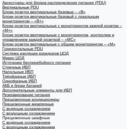
Аксессуары для блоков распределения питания (PDU)
Вертикальные PDU
Блоки розеток вертикальные базовые – «В»
Блоки розеток вертикальные базовый с локальным
мониторингом – «В+»
Блоки розеток вертикальные с мониторингом каждой розетки –
«М+»
Блоки розеток вертикальные с мониторингом, контролем и
управлением каждой розеткой – «МС»
Блоки розеток вертикальные с общим мониторингом – «М»
Горизонтальные PDU
Система изоляции коридоров ЦОД
Микро ЦОД
Источники бесперебойного питания
Стоечные ИБП
Напольные ИБП
Трёхфазные ИБП
Однофазные ИБП
АКБ и блоки батарей
Дополнительные элементы для ИБП
Резервирование питания
Прецизионные кондиционеры
Прецизионные межрядные
С водяным охлаждением
С воздушным охлаждением
Прецизионные шкафные
С водяным охлаждением
С воздушным охлаждением