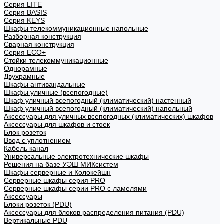
Cерия LITE
Cерия BASIS
Cерия KEYS
Шкафы телекоммуникационные напольные
Разборная конструкция
Сварная конструкция
Серия ECO+
Стойки телекоммуникационные
Однорамные
Двухрамные
Шкафы антивандальные
Шкафы уличные (всепогодные)
Шкаф уличный всепогодный (климатический) настенный
Шкаф уличный всепогодный (климатический) напольный
Аксессуары для уличных всепогодных (климатических) шкафов
Аксессуары для шкафов и стоек
Блок розеток
Ввод с уплотнением
Кабель канал
Универсальные электротехнические шкафы
Решения на базе УЭШ МИКсистем
Шкафы серверные и Колокейшн
Серверные шкафы серия PRO
Серверные шкафы серии PRO с ламелями
Аксессуары
Блоки розеток (PDU)
Аксессуары для блоков распределения питания (PDU)
Вертикальные PDU