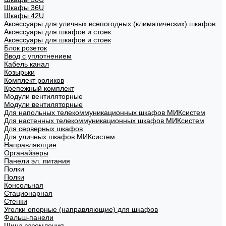
Шкафы 36U
Шкафы 42U
Аксессуары для уличных всепогодных (климатических) шкафов
Аксессуары для шкафов и стоек
Аксессуары для шкафов и стоек
Блок розеток
Ввод с уплотнением
Кабель канал
Козырьки
Комплект роликов
Крепежный комплект
Модули вентиляторные
Модули вентиляторные
Для напольных телекоммуникационных шкафов МИКсистем
Для настенных телекоммуникационных шкафов МИКсистем
Для серверных шкафов
Для уличных шкафов МИКсистем
Направляющие
Органайзеры
Панели эл. питания
Полки
Полки
Консольная
Стационарная
Стенки
Уголки опорные (направляющие) для шкафов
Фальш-панели
Шина заземления