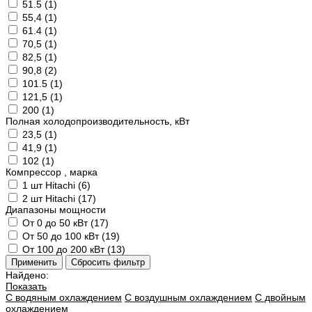
51.5 (
1
)
55,4 (
1
)
61.4 (
1
)
70,5 (
1
)
82,5 (
1
)
90,8 (
2
)
101.5 (
1
)
121,5 (
1
)
200 (
1
)
Полная холодопроизводительность, кВт
23,5 (
1
)
41,9 (
1
)
102 (
1
)
Компрессор , марка
1 шт Hitachi (
6
)
2 шт Hitachi (
17
)
Диапазоны мощности
От 0 до 50 кВт (
17
)
От 50 до 100 кВт (
19
)
От 100 до 200 кВт (
13
)
Найдено:
Показать
С водяным охлаждением
С воздушным охлаждением
С двойным
охлаждением