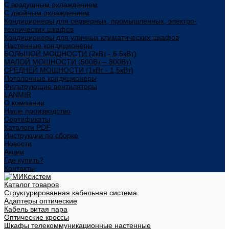
С воздушным охлаждением
С двойным охлаждением
Кондиционеры для серверных, промышленных, электро-
технических шкафов
Кондиционеры для уличных климатических шкафов
Настенные кондиционеры
БОЛЬШОЙ МОЩНОСТИ (2кВт - 6,5кВт)
МАЛОЙ МОЩНОСТИ (500Вт – 800Вт)
СРЕДНЕЙ МОЩНОСТИ (1кВт - 1,5кВт)
Потолочные кондиционеры
Фильтрующие вентиляторы
LANMIR
О компании
Наше производство
Сертификаты
Каталоги PDF
Инструкции по сборке
Новости
Акции
Где купить?
Контакты
Каталог товаров
Структурированная кабельная система
Адаптеры оптические
Кабель витая пара
Оптические кроссы
Шкафы телекоммуникационные настенные