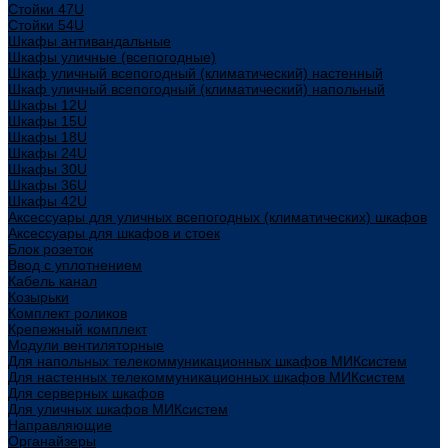
Стойки 47U
Стойки 54U
Шкафы антивандальные
Шкафы уличные (всепогодные)
Шкаф уличный всепогодный (климатический) настенный
Шкаф уличный всепогодный (климатический) напольный
Шкафы 12U
Шкафы 15U
Шкафы 18U
Шкафы 24U
Шкафы 30U
Шкафы 36U
Шкафы 42U
Аксессуары для уличных всепогодных (климатических) шкафов
Аксессуары для шкафов и стоек
Блок розеток
Ввод с уплотнением
Кабель канал
Козырьки
Комплект роликов
Крепежный комплект
Модули вентиляторные
Для напольных телекоммуникационных шкафов МИКсистем
Для настенных телекоммуникационных шкафов МИКсистем
Для серверных шкафов
Для уличных шкафов МИКсистем
Направляющие
Органайзеры