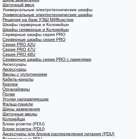
Щеточный ввод
Универсальные электротехнические шкафы
Универсальные электротехнические шкафы
Решения на базе УЭШ МИКсистем
Шкафы серверные и Колокейшн
Шкафы серверные и Колокейшн
Серверные шкафы серия PRO
Серверные шкафы серия PRO
Серия PRO 42U
Серия PRO 47U
Серия PRO 48U
Серверные шкафы серии PRO с ламелями
Аксессуары
Аксессуары
Вводы с уплотнением
Кабель-каналы
Крепеж
Органайзеры
Полки
Уголки направляющие
Фальш-панели
Шины заземления
Щеточные вводы
Колокейшн
Блоки розеток (PDU)
Блоки розеток (PDU)
Аксессуары для блоков распределения питания (PDU)
Вертикальные PDU