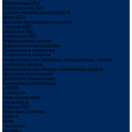
Вертикальные PDU
Горизонтальные PDU
Система изоляции коридоров ЦОД
Микро ЦОД
Источники бесперебойного питания
Стоечные ИБП
Напольные ИБП
Трёхфазные ИБП
Резервирование питания
Прецизионные кондиционеры
Прецизионные межрядные
Прецизионные шкафные
Кондиционеры для серверных, промышленных, электро-
технических шкафов
Кондиционеры для уличных климатических шкафов
Настенные кондиционеры
Потолочные кондиционеры
Фильтрующие вентиляторы
LANMIR
О компании
Наше производство
Сертификаты
Каталоги PDF
Инструкции по сборке
Новости
Акции
Где купить?
Контакты