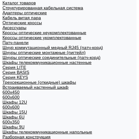
Каталог товаров
Структурированная кабельная система
Адаптеры оптические
Кабель витая пара
Оптические кроссы
Аксессуары
Кроссы оптические неукомплектованные
Кроссы оптические укомплектованные
Патч-панели
Шнур коммутационный медный RJ45 (патч-корд)
Шнуры оптические монтажные (пигтейл)
Шнуры оптические соединительные (патч-корд)
Шкафы телекоммуникационные настенные
Cерия LITE
Cерия BASIS
Cерия KEYS
Трехсекционные (откидные) шкафы
Встраиваемый настенный шкаф
600x450
600x600
Шкафы 12U
600x600
Шкафы 15U
Шкафы 6U
600x350
Шкафы 9U
Шкафы телекоммуникационные напольные
Разборная конструкция