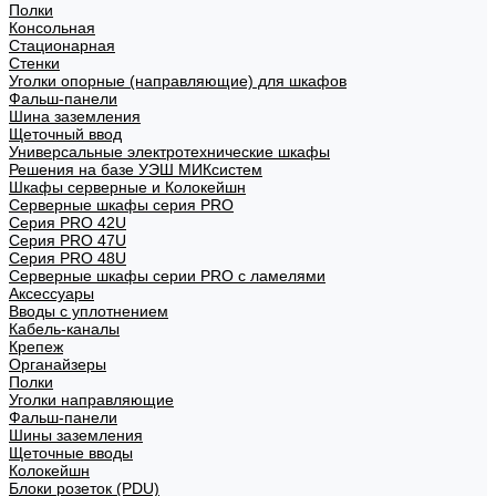
Полки
Консольная
Стационарная
Стенки
Уголки опорные (направляющие) для шкафов
Фальш-панели
Шина заземления
Щеточный ввод
Универсальные электротехнические шкафы
Решения на базе УЭШ МИКсистем
Шкафы серверные и Колокейшн
Серверные шкафы серия PRO
Серия PRO 42U
Серия PRO 47U
Серия PRO 48U
Серверные шкафы серии PRO с ламелями
Аксессуары
Вводы с уплотнением
Кабель-каналы
Крепеж
Органайзеры
Полки
Уголки направляющие
Фальш-панели
Шины заземления
Щеточные вводы
Колокейшн
Блоки розеток (PDU)