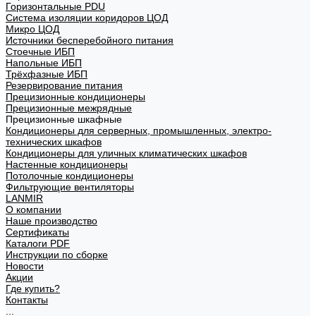
Горизонтальные PDU
Система изоляции коридоров ЦОД
Микро ЦОД
Источники бесперебойного питания
Стоечные ИБП
Напольные ИБП
Трёхфазные ИБП
Резервирование питания
Прецизионные кондиционеры
Прецизионные межрядные
Прецизионные шкафные
Кондиционеры для серверных, промышленных, электро-
технических шкафов
Кондиционеры для уличных климатических шкафов
Настенные кондиционеры
Потолочные кондиционеры
Фильтрующие вентиляторы
LANMIR
О компании
Наше производство
Сертификаты
Каталоги PDF
Инструкции по сборке
Новости
Акции
Где купить?
Контакты
...