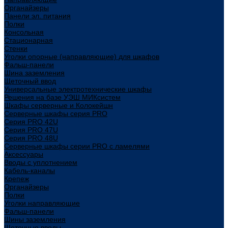
Органайзеры
Панели эл. питания
Полки
Консольная
Стационарная
Стенки
Уголки опорные (направляющие) для шкафов
Фальш-панели
Шина заземления
Щеточный ввод
Универсальные электротехнические шкафы
Решения на базе УЭШ МИКсистем
Шкафы серверные и Колокейшн
Серверные шкафы серия PRO
Серия PRO 42U
Серия PRO 47U
Серия PRO 48U
Серверные шкафы серии PRO с ламелями
Аксессуары
Вводы с уплотнением
Кабель-каналы
Крепеж
Органайзеры
Полки
Уголки направляющие
Фальш-панели
Шины заземления
Щеточные вводы