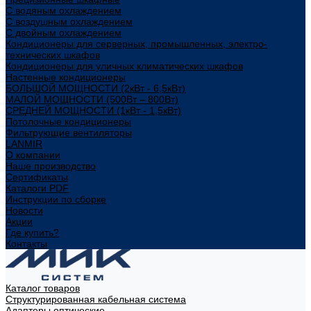
С водяным охлаждением
С воздушным охлаждением
С двойным охлаждением
Кондиционеры для серверных, промышленных, электро-
технических шкафов
Кондиционеры для уличных климатических шкафов
Настенные кондиционеры
БОЛЬШОЙ МОЩНОСТИ (2кВт - 6,5кВт)
МАЛОЙ МОЩНОСТИ (500Вт – 800Вт)
СРЕДНЕЙ МОЩНОСТИ (1кВт - 1,5кВт)
Потолочные кондиционеры
Фильтрующие вентиляторы
LANMIR
О компании
Наше производство
Сертификаты
Каталоги PDF
Инструкции по сборке
Новости
Акции
Где купить?
Контакты
Каталог товаров
Структурированная кабельная система
Адаптеры оптические