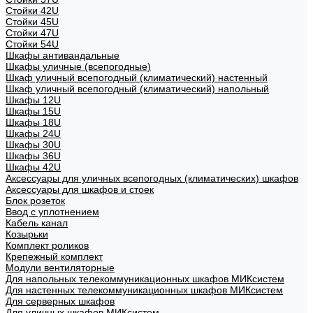
Стойки 42U
Стойки 45U
Стойки 47U
Стойки 54U
Шкафы антивандальные
Шкафы уличные (всепогодные)
Шкаф уличный всепогодный (климатический) настенный
Шкаф уличный всепогодный (климатический) напольный
Шкафы 12U
Шкафы 15U
Шкафы 18U
Шкафы 24U
Шкафы 30U
Шкафы 36U
Шкафы 42U
Аксессуары для уличных всепогодных (климатических) шкафов
Аксессуары для шкафов и стоек
Блок розеток
Ввод с уплотнением
Кабель канал
Козырьки
Комплект роликов
Крепежный комплект
Модули вентиляторные
Для напольных телекоммуникационных шкафов МИКсистем
Для настенных телекоммуникационных шкафов МИКсистем
Для серверных шкафов
Для уличных шкафов МИКсистем