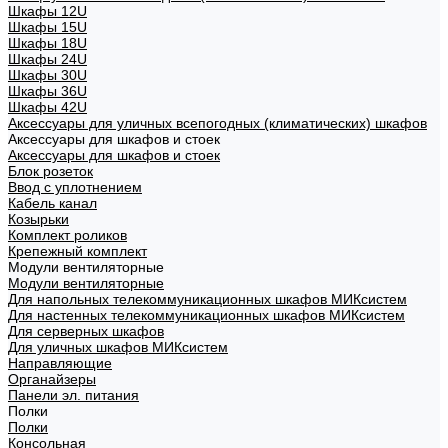
Шкафы 12U
Шкафы 15U
Шкафы 18U
Шкафы 24U
Шкафы 30U
Шкафы 36U
Шкафы 42U
Аксессуары для уличных всепогодных (климатических) шкафов
Аксессуары для шкафов и стоек
Аксессуары для шкафов и стоек
Блок розеток
Ввод с уплотнением
Кабель канал
Козырьки
Комплект роликов
Крепежный комплект
Модули вентиляторные
Модули вентиляторные
Для напольных телекоммуникационных шкафов МИКсистем
Для настенных телекоммуникационных шкафов МИКсистем
Для серверных шкафов
Для уличных шкафов МИКсистем
Направляющие
Органайзеры
Панели эл. питания
Полки
Полки
Консольная