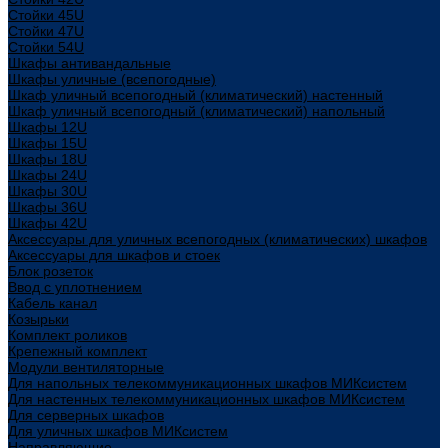
Стойки 45U
Стойки 47U
Стойки 54U
Шкафы антивандальные
Шкафы уличные (всепогодные)
Шкаф уличный всепогодный (климатический) настенный
Шкаф уличный всепогодный (климатический) напольный
Шкафы 12U
Шкафы 15U
Шкафы 18U
Шкафы 24U
Шкафы 30U
Шкафы 36U
Шкафы 42U
Аксессуары для уличных всепогодных (климатических) шкафов
Аксессуары для шкафов и стоек
Блок розеток
Ввод с уплотнением
Кабель канал
Козырьки
Комплект роликов
Крепежный комплект
Модули вентиляторные
Для напольных телекоммуникационных шкафов МИКсистем
Для настенных телекоммуникационных шкафов МИКсистем
Для серверных шкафов
Для уличных шкафов МИКсистем
Направляющие