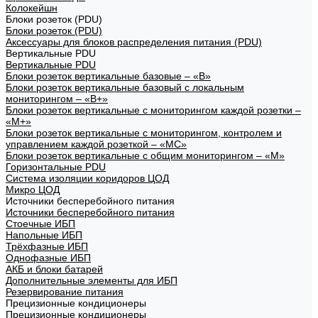
Колокейшн
Блоки розеток (PDU)
Блоки розеток (PDU)
Аксессуары для блоков распределения питания (PDU)
Вертикальные PDU
Вертикальные PDU
Блоки розеток вертикальные базовые – «В»
Блоки розеток вертикальные базовый с локальным
мониторингом – «В+»
Блоки розеток вертикальные с мониторингом каждой розетки –
«М+»
Блоки розеток вертикальные с мониторингом, контролем и
управлением каждой розеткой – «МС»
Блоки розеток вертикальные с общим мониторингом – «М»
Горизонтальные PDU
Система изоляции коридоров ЦОД
Микро ЦОД
Источники бесперебойного питания
Источники бесперебойного питания
Стоечные ИБП
Напольные ИБП
Трёхфазные ИБП
Однофазные ИБП
АКБ и блоки батарей
Дополнительные элементы для ИБП
Резервирование питания
Прецизионные кондиционеры
Прецизионные кондиционеры