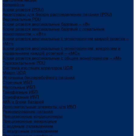
Колокейшн
Блоки розеток (PDU)
Аксессуары для блоков распределения питания (PDU)
Вертикальные PDU
Блоки розеток вертикальные базовые – «В»
Блоки розеток вертикальные базовый с локальным
мониторингом – «В+»
Блоки розеток вертикальные с мониторингом каждой розетки –
«М+»
Блоки розеток вертикальные с мониторингом, контролем и
управлением каждой розеткой – «МС»
Блоки розеток вертикальные с общим мониторингом – «М»
Горизонтальные PDU
Система изоляции коридоров ЦОД
Микро ЦОД
Источники бесперебойного питания
Стоечные ИБП
Напольные ИБП
Трёхфазные ИБП
Однофазные ИБП
АКБ и блоки батарей
Дополнительные элементы для ИБП
Резервирование питания
Прецизионные кондиционеры
Прецизионные межрядные
С водяным охлаждением
С воздушным охлаждением
Прецизионные шкафные