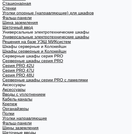
Стационарная
Стенки
Уголки опорные (направляющие) для шкафов
Фальш-панели
Шина заземления
Щеточный ввод
Универсальные электротехнические шкафы
Универсальные электротехнические шкафы
Решения на базе УЭШ МИКсистем
Шкафы серверные и Колокейшн
Шкафы серверные и Колокейшн
Серверные шкафы серия PRO
Серверные шкафы серия PRO
Серия PRO 42U
Серия PRO 47U
Серия PRO 48U
Серверные шкафы серии PRO с ламелями
Аксессуары
Аксессуары
Вводы с уплотнением
Кабель-каналы
Крепеж
Органайзеры
Полки
Уголки направляющие
Фальш-панели
Шины заземления
Щеточные вводы