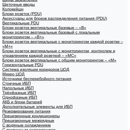
Щеточные вводы
Колокейшн
Блоки розеток (PDU)
Аксессуары для блоков распределения питания (PDU)
Вертикальные PDU
Блоки розеток вертикальные базовые – «В»
Блоки розеток вертикальные базовый с локальным
мониторингом – «В+»
Блоки розеток вертикальные с мониторингом каждой розетки –
«М+»
Блоки розеток вертикальные с мониторингом, контролем и
управлением каждой розеткой – «МС»
Блоки розеток вертикальные с общим мониторингом – «М»
Горизонтальные PDU
Система изоляции коридоров ЦОД
Микро ЦОД
Источники бесперебойного питания
Стоечные ИБП
Напольные ИБП
Трёхфазные ИБП
Однофазные ИБП
АКБ и блоки батарей
Дополнительные элементы для ИБП
Резервирование питания
Прецизионные кондиционеры
Прецизионные межрядные
С водяным охлаждением
С воздушным охлаждением