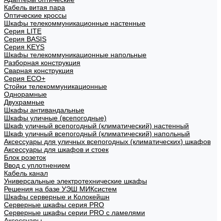
Кабель витая пара
Оптические кроссы
Шкафы телекоммуникационные настенные
Cерия LITE
Cерия BASIS
Cерия KEYS
Шкафы телекоммуникационные напольные
Разборная конструкция
Сварная конструкция
Серия ECO+
Стойки телекоммуникационные
Однорамные
Двухрамные
Шкафы антивандальные
Шкафы уличные (всепогодные)
Шкаф уличный всепогодный (климатический) настенный
Шкаф уличный всепогодный (климатический) напольный
Аксессуары для уличных всепогодных (климатических) шкафов
Аксессуары для шкафов и стоек
Блок розеток
Ввод с уплотнением
Кабель канал
Универсальные электротехнические шкафы
Решения на базе УЭШ МИКсистем
Шкафы серверные и Колокейшн
Серверные шкафы серия PRO
Серверные шкафы серии PRO с ламелями
Аксессуары