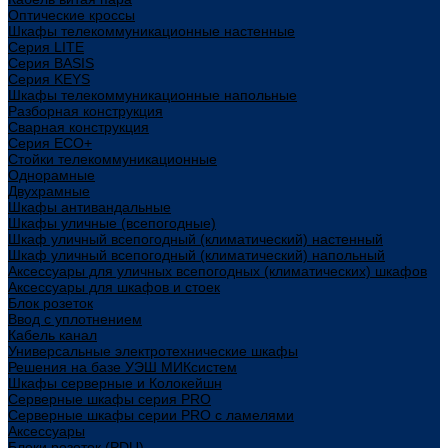
Оптические кроссы
Шкафы телекоммуникационные настенные
Cерия LITE
Cерия BASIS
Cерия KEYS
Шкафы телекоммуникационные напольные
Разборная конструкция
Сварная конструкция
Серия ECO+
Стойки телекоммуникационные
Однорамные
Двухрамные
Шкафы антивандальные
Шкафы уличные (всепогодные)
Шкаф уличный всепогодный (климатический) настенный
Шкаф уличный всепогодный (климатический) напольный
Аксессуары для уличных всепогодных (климатических) шкафов
Аксессуары для шкафов и стоек
Блок розеток
Ввод с уплотнением
Кабель канал
Универсальные электротехнические шкафы
Решения на базе УЭШ МИКсистем
Шкафы серверные и Колокейшн
Серверные шкафы серия PRO
Серверные шкафы серии PRO с ламелями
Аксессуары
Блоки розеток (PDU)