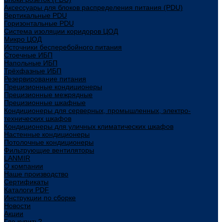
Аксессуары для блоков распределения питания (PDU)
Вертикальные PDU
Горизонтальные PDU
Система изоляции коридоров ЦОД
Микро ЦОД
Источники бесперебойного питания
Стоечные ИБП
Напольные ИБП
Трёхфазные ИБП
Резервирование питания
Прецизионные кондиционеры
Прецизионные межрядные
Прецизионные шкафные
Кондиционеры для серверных, промышленных, электро-
технических шкафов
Кондиционеры для уличных климатических шкафов
Настенные кондиционеры
Потолочные кондиционеры
Фильтрующие вентиляторы
LANMIR
О компании
Наше производство
Сертификаты
Каталоги PDF
Инструкции по сборке
Новости
Акции
Где купить?