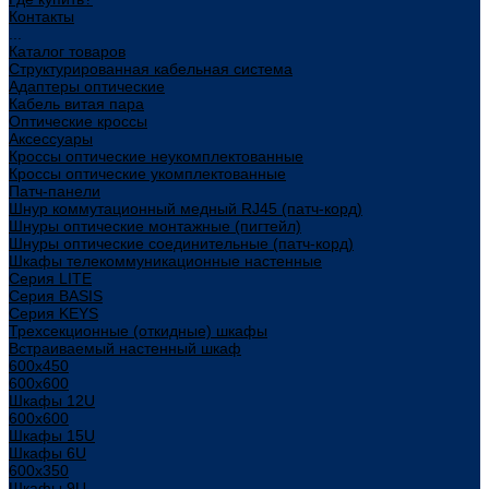
Контакты
...
Каталог товаров
Структурированная кабельная система
Адаптеры оптические
Кабель витая пара
Оптические кроссы
Аксессуары
Кроссы оптические неукомплектованные
Кроссы оптические укомплектованные
Патч-панели
Шнур коммутационный медный RJ45 (патч-корд)
Шнуры оптические монтажные (пигтейл)
Шнуры оптические соединительные (патч-корд)
Шкафы телекоммуникационные настенные
Cерия LITE
Cерия BASIS
Cерия KEYS
Трехсекционные (откидные) шкафы
Встраиваемый настенный шкаф
600x450
600x600
Шкафы 12U
600x600
Шкафы 15U
Шкафы 6U
600x350
Шкафы 9U