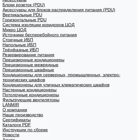
Блоки розеток (PDU)
Аксессуары для блоков распределения питания (PDU)
Вертикальные PDU
Горизонтальные PDU
Система изоляции коридоров ЦОД
Микро ЦОД
Источники бесперебойного питания
Стоечные ИБП
Напольные ИБП
Трёхфазные ИБП
Резервирование питания
Прецизионные кондиционеры
Прецизионные межрядные
Прецизионные шкафные
Кондиционеры для серверных, промышленных, электро-
технических шкафов
Кондиционеры для уличных климатических шкафов
Настенные кондиционеры
Потолочные кондиционеры
Фильтрующие вентиляторы
LANMIR
О компании
Наше производство
Сертификаты
Каталоги PDF
Инструкции по сборке
Новости
Акции