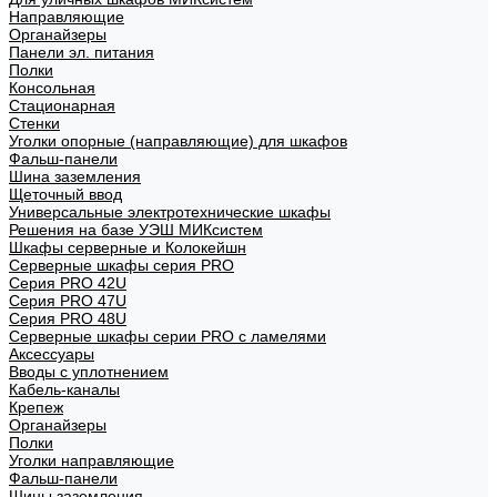
Направляющие
Органайзеры
Панели эл. питания
Полки
Консольная
Стационарная
Стенки
Уголки опорные (направляющие) для шкафов
Фальш-панели
Шина заземления
Щеточный ввод
Универсальные электротехнические шкафы
Решения на базе УЭШ МИКсистем
Шкафы серверные и Колокейшн
Серверные шкафы серия PRO
Серия PRO 42U
Серия PRO 47U
Серия PRO 48U
Серверные шкафы серии PRO с ламелями
Аксессуары
Вводы с уплотнением
Кабель-каналы
Крепеж
Органайзеры
Полки
Уголки направляющие
Фальш-панели
Шины заземления