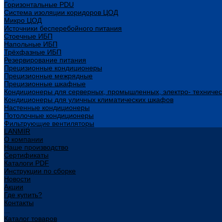
Горизонтальные PDU
Система изоляции коридоров ЦОД
Микро ЦОД
Источники бесперебойного питания
Стоечные ИБП
Напольные ИБП
Трёхфазные ИБП
Резервирование питания
Прецизионные кондиционеры
Прецизионные межрядные
Прецизионные шкафные
Кондиционеры для серверных, промышленных, электро- техниче
Кондиционеры для уличных климатических шкафов
Настенные кондиционеры
Потолочные кондиционеры
Фильтрующие вентиляторы
LANMIR
О компании
Наше производство
Сертификаты
Каталоги PDF
Инструкции по сборке
Новости
Акции
Где купить?
Контакты
...
Каталог товаров