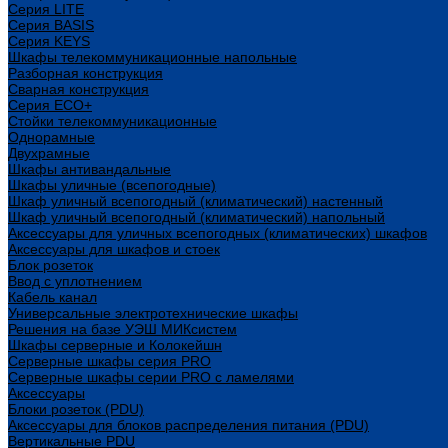
Cерия LITE
Cерия BASIS
Cерия KEYS
Шкафы телекоммуникационные напольные
Разборная конструкция
Сварная конструкция
Серия ECO+
Стойки телекоммуникационные
Однорамные
Двухрамные
Шкафы антивандальные
Шкафы уличные (всепогодные)
Шкаф уличный всепогодный (климатический) настенный
Шкаф уличный всепогодный (климатический) напольный
Аксессуары для уличных всепогодных (климатических) шкафов
Аксессуары для шкафов и стоек
Блок розеток
Ввод с уплотнением
Кабель канал
Универсальные электротехнические шкафы
Решения на базе УЭШ МИКсистем
Шкафы серверные и Колокейшн
Серверные шкафы серия PRO
Серверные шкафы серии PRO с ламелями
Аксессуары
Блоки розеток (PDU)
Аксессуары для блоков распределения питания (PDU)
Вертикальные PDU