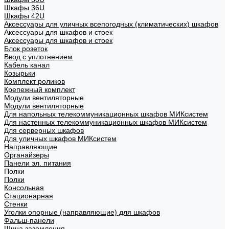
Шкафы 36U
Шкафы 42U
Аксессуары для уличных всепогодных (климатических) шкафов
Аксессуары для шкафов и стоек
Аксессуары для шкафов и стоек
Блок розеток
Ввод с уплотнением
Кабель канал
Козырьки
Комплект роликов
Крепежный комплект
Модули вентиляторные
Модули вентиляторные
Для напольных телекоммуникационных шкафов МИКсистем
Для настенных телекоммуникационных шкафов МИКсистем
Для серверных шкафов
Для уличных шкафов МИКсистем
Направляющие
Органайзеры
Панели эл. питания
Полки
Полки
Консольная
Стационарная
Стенки
Уголки опорные (направляющие) для шкафов
Фальш-панели
Шина заземления