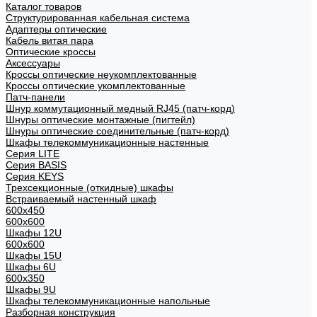
Каталог товаров
Структурированная кабельная система
Адаптеры оптические
Кабель витая пара
Оптические кроссы
Аксессуары
Кроссы оптические неукомплектованные
Кроссы оптические укомплектованные
Патч-панели
Шнур коммутационный медный RJ45 (патч-корд)
Шнуры оптические монтажные (пигтейл)
Шнуры оптические соединительные (патч-корд)
Шкафы телекоммуникационные настенные
Cерия LITE
Cерия BASIS
Cерия KEYS
Трехсекционные (откидные) шкафы
Встраиваемый настенный шкаф
600x450
600x600
Шкафы 12U
600x600
Шкафы 15U
Шкафы 6U
600x350
Шкафы 9U
Шкафы телекоммуникационные напольные
Разборная конструкция