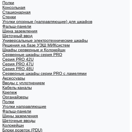
Полки
Консольная
Стационарная
Стенки
Уголки опорные (направляющие) для шкафов
Фальш-панели
Шина заземления
Щеточный ввод
Универсальные электротехнические шкафы
Решения на базе УЭШ МИКсистем
Шкафы серверные и Колокейшн
Серверные шкафы серия PRO
Серия PRO 42U
Серия PRO 47U
Серия PRO 48U
Серверные шкафы серии PRO с ламелями
Аксессуары
Вводы с уплотнением
Кабель-каналы
Крепеж
Органайзеры
Полки
Уголки направляющие
Фальш-панели
Шины заземления
Щеточные вводы
Колокейшн
Блоки розеток (PDU)