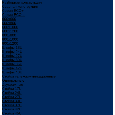
Разборная конструкция
Сварная конструкция
Серия ECO+
Серия ECO L
600x600
600x800
600х1000
600х1200
800x800
800х1000
800х1200
Шкафы 18U
Шкафы 24U
Шкафы 27U
Шкафы 30U
Шкафы 36U
Шкафы 42U
Шкафы 48U
Стойки телекоммуникационные
Однорамные
Двухрамные
Стойки 17U
Стойки 24U
Стойки 27U
Стойки 33U
Стойки 37U
Стойки 42U
Стойки 45U