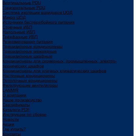
Вертикальные PDU
Горизонтальные PDU
Система изоляции коридоров ЦОД
Микро ЦОД
Источники бесперебойного питания
Стоечные ИБП
Напольные ИБП
Трёхфазные ИБП
Резервирование питания
Прецизионные кондиционеры
Прецизионные межрядные
Прецизионные шкафные
Кондиционеры для серверных, промышленных, электро-
технических шкафов
Кондиционеры для уличных климатических шкафов
Настенные кондиционеры
Потолочные кондиционеры
Фильтрующие вентиляторы
LANMIR
О компании
Наше производство
Сертификаты
Каталоги PDF
Инструкции по сборке
Новости
Акции
Где купить?
Контакты