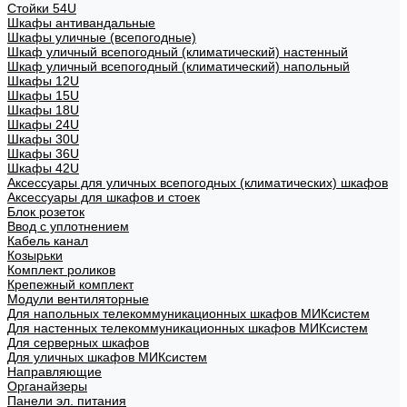
Стойки 54U
Шкафы антивандальные
Шкафы уличные (всепогодные)
Шкаф уличный всепогодный (климатический) настенный
Шкаф уличный всепогодный (климатический) напольный
Шкафы 12U
Шкафы 15U
Шкафы 18U
Шкафы 24U
Шкафы 30U
Шкафы 36U
Шкафы 42U
Аксессуары для уличных всепогодных (климатических) шкафов
Аксессуары для шкафов и стоек
Блок розеток
Ввод с уплотнением
Кабель канал
Козырьки
Комплект роликов
Крепежный комплект
Модули вентиляторные
Для напольных телекоммуникационных шкафов МИКсистем
Для настенных телекоммуникационных шкафов МИКсистем
Для серверных шкафов
Для уличных шкафов МИКсистем
Направляющие
Органайзеры
Панели эл. питания