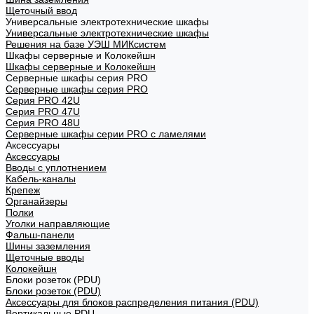
Щеточный ввод
Универсальные электротехнические шкафы
Универсальные электротехнические шкафы
Решения на базе УЭШ МИКсистем
Шкафы серверные и Колокейшн
Шкафы серверные и Колокейшн
Серверные шкафы серия PRO
Серверные шкафы серия PRO
Серия PRO 42U
Серия PRO 47U
Серия PRO 48U
Серверные шкафы серии PRO с ламелями
Аксессуары
Аксессуары
Вводы с уплотнением
Кабель-каналы
Крепеж
Органайзеры
Полки
Уголки направляющие
Фальш-панели
Шины заземления
Щеточные вводы
Колокейшн
Блоки розеток (PDU)
Блоки розеток (PDU)
Аксессуары для блоков распределения питания (PDU)
Вертикальные PDU