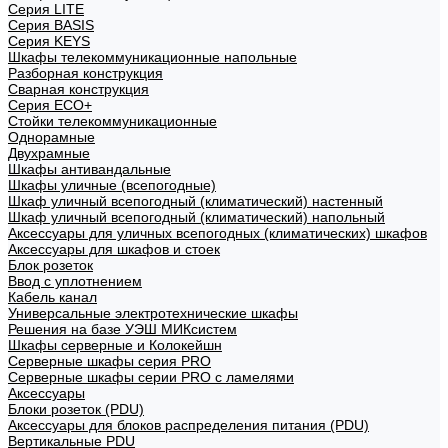
Cерия LITE
Cерия BASIS
Cерия KEYS
Шкафы телекоммуникационные напольные
Разборная конструкция
Сварная конструкция
Серия ECO+
Стойки телекоммуникационные
Однорамные
Двухрамные
Шкафы антивандальные
Шкафы уличные (всепогодные)
Шкаф уличный всепогодный (климатический) настенный
Шкаф уличный всепогодный (климатический) напольный
Аксессуары для уличных всепогодных (климатических) шкафов
Аксессуары для шкафов и стоек
Блок розеток
Ввод с уплотнением
Кабель канал
Универсальные электротехнические шкафы
Решения на базе УЭШ МИКсистем
Шкафы серверные и Колокейшн
Серверные шкафы серия PRO
Серверные шкафы серии PRO с ламелями
Аксессуары
Блоки розеток (PDU)
Аксессуары для блоков распределения питания (PDU)
Вертикальные PDU