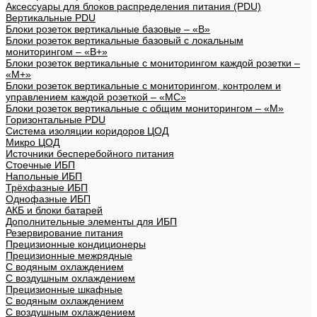
Аксессуары для блоков распределения питания (PDU)
Вертикальные PDU
Блоки розеток вертикальные базовые – «В»
Блоки розеток вертикальные базовый с локальным
мониторингом – «В+»
Блоки розеток вертикальные с мониторингом каждой розетки –
«М+»
Блоки розеток вертикальные с мониторингом, контролем и
управлением каждой розеткой – «МС»
Блоки розеток вертикальные с общим мониторингом – «М»
Горизонтальные PDU
Система изоляции коридоров ЦОД
Микро ЦОД
Источники бесперебойного питания
Стоечные ИБП
Напольные ИБП
Трёхфазные ИБП
Однофазные ИБП
АКБ и блоки батарей
Дополнительные элементы для ИБП
Резервирование питания
Прецизионные кондиционеры
Прецизионные межрядные
С водяным охлаждением
С воздушным охлаждением
Прецизионные шкафные
С водяным охлаждением
С воздушным охлаждением