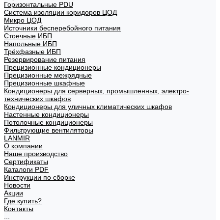
Горизонтальные PDU
Система изоляции коридоров ЦОД
Микро ЦОД
Источники бесперебойного питания
Стоечные ИБП
Напольные ИБП
Трёхфазные ИБП
Резервирование питания
Прецизионные кондиционеры
Прецизионные межрядные
Прецизионные шкафные
Кондиционеры для серверных, промышленных, электро-
технических шкафов
Кондиционеры для уличных климатических шкафов
Настенные кондиционеры
Потолочные кондиционеры
Фильтрующие вентиляторы
LANMIR
О компании
Наше производство
Сертификаты
Каталоги PDF
Инструкции по сборке
Новости
Акции
Где купить?
Контакты
...