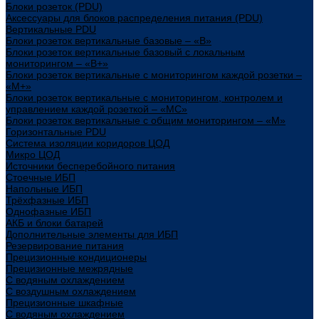
Блоки розеток (PDU)
Аксессуары для блоков распределения питания (PDU)
Вертикальные PDU
Блоки розеток вертикальные базовые – «В»
Блоки розеток вертикальные базовый с локальным
мониторингом – «В+»
Блоки розеток вертикальные с мониторингом каждой розетки –
«М+»
Блоки розеток вертикальные с мониторингом, контролем и
управлением каждой розеткой – «МС»
Блоки розеток вертикальные с общим мониторингом – «М»
Горизонтальные PDU
Система изоляции коридоров ЦОД
Микро ЦОД
Источники бесперебойного питания
Стоечные ИБП
Напольные ИБП
Трёхфазные ИБП
Однофазные ИБП
АКБ и блоки батарей
Дополнительные элементы для ИБП
Резервирование питания
Прецизионные кондиционеры
Прецизионные межрядные
С водяным охлаждением
С воздушным охлаждением
Прецизионные шкафные
С водяным охлаждением