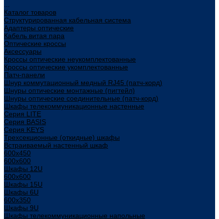
...
Каталог товаров
Структурированная кабельная система
Адаптеры оптические
Кабель витая пара
Оптические кроссы
Аксессуары
Кроссы оптические неукомплектованные
Кроссы оптические укомплектованные
Патч-панели
Шнур коммутационный медный RJ45 (патч-корд)
Шнуры оптические монтажные (пигтейл)
Шнуры оптические соединительные (патч-корд)
Шкафы телекоммуникационные настенные
Cерия LITE
Cерия BASIS
Cерия KEYS
Трехсекционные (откидные) шкафы
Встраиваемый настенный шкаф
600x450
600x600
Шкафы 12U
600x600
Шкафы 15U
Шкафы 6U
600x350
Шкафы 9U
Шкафы телекоммуникационные напольные