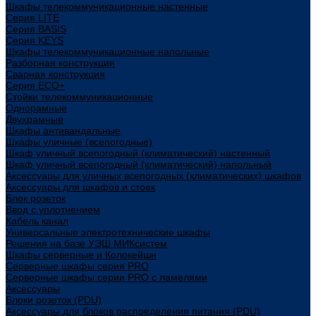
Шкафы телекоммуникационные настенные
Cерия LITE
Cерия BASIS
Cерия KEYS
Шкафы телекоммуникационные напольные
Разборная конструкция
Сварная конструкция
Серия ECO+
Стойки телекоммуникационные
Однорамные
Двухрамные
Шкафы антивандальные
Шкафы уличные (всепогодные)
Шкаф уличный всепогодный (климатический) настенный
Шкаф уличный всепогодный (климатический) напольный
Аксессуары для уличных всепогодных (климатических) шкафов
Аксессуары для шкафов и стоек
Блок розеток
Ввод с уплотнением
Кабель канал
Универсальные электротехнические шкафы
Решения на базе УЭШ МИКсистем
Шкафы серверные и Колокейшн
Серверные шкафы серия PRO
Серверные шкафы серии PRO с ламелями
Аксессуары
Блоки розеток (PDU)
Аксессуары для блоков распределения питания (PDU)