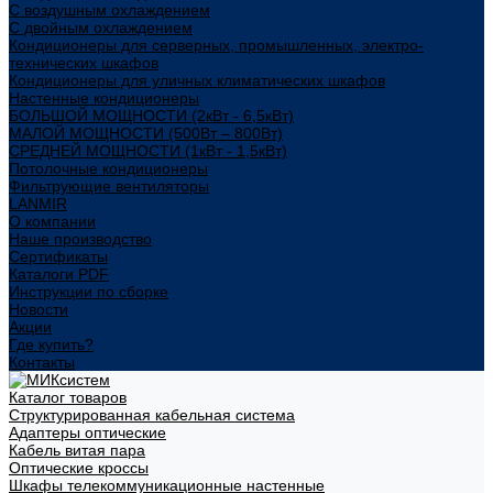
С воздушным охлаждением
С двойным охлаждением
Кондиционеры для серверных, промышленных, электро-
технических шкафов
Кондиционеры для уличных климатических шкафов
Настенные кондиционеры
БОЛЬШОЙ МОЩНОСТИ (2кВт - 6,5кВт)
МАЛОЙ МОЩНОСТИ (500Вт – 800Вт)
СРЕДНЕЙ МОЩНОСТИ (1кВт - 1,5кВт)
Потолочные кондиционеры
Фильтрующие вентиляторы
LANMIR
О компании
Наше производство
Сертификаты
Каталоги PDF
Инструкции по сборке
Новости
Акции
Где купить?
Контакты
Каталог товаров
Структурированная кабельная система
Адаптеры оптические
Кабель витая пара
Оптические кроссы
Шкафы телекоммуникационные настенные