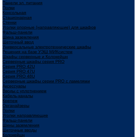
Панели эл. питания
Полки
Консольная
Стационарная
Стенки
Уголки опорные (направляющие) для шкафов
Фальш-панели
Шина заземления
Щеточный ввод
Универсальные электротехнические шкафы
Решения на базе УЭШ МИКсистем
Шкафы серверные и Колокейшн
Серверные шкафы серия PRO
Серия PRO 42U
Серия PRO 47U
Серия PRO 48U
Серверные шкафы серии PRO с ламелями
Аксессуары
Вводы с уплотнением
Кабель-каналы
Крепеж
Органайзеры
Полки
Уголки направляющие
Фальш-панели
Шины заземления
Щеточные вводы
Колокейшн