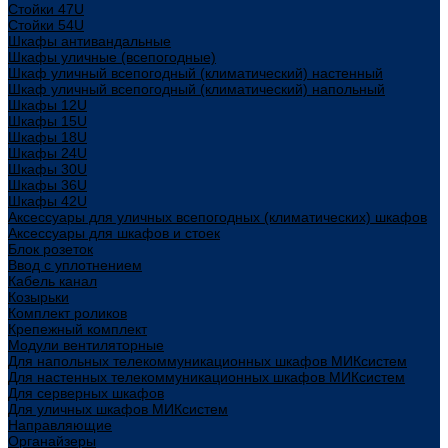
Стойки 47U
Стойки 54U
Шкафы антивандальные
Шкафы уличные (всепогодные)
Шкаф уличный всепогодный (климатический) настенный
Шкаф уличный всепогодный (климатический) напольный
Шкафы 12U
Шкафы 15U
Шкафы 18U
Шкафы 24U
Шкафы 30U
Шкафы 36U
Шкафы 42U
Аксессуары для уличных всепогодных (климатических) шкафов
Аксессуары для шкафов и стоек
Блок розеток
Ввод с уплотнением
Кабель канал
Козырьки
Комплект роликов
Крепежный комплект
Модули вентиляторные
Для напольных телекоммуникационных шкафов МИКсистем
Для настенных телекоммуникационных шкафов МИКсистем
Для серверных шкафов
Для уличных шкафов МИКсистем
Направляющие
Органайзеры