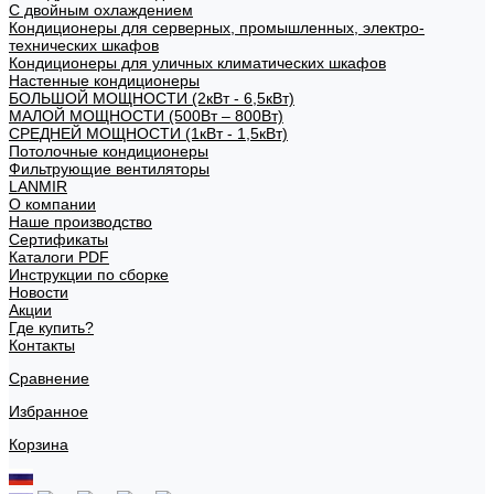
С двойным охлаждением
Кондиционеры для серверных, промышленных, электро-
технических шкафов
Кондиционеры для уличных климатических шкафов
Настенные кондиционеры
БОЛЬШОЙ МОЩНОСТИ (2кВт - 6,5кВт)
МАЛОЙ МОЩНОСТИ (500Вт – 800Вт)
СРЕДНЕЙ МОЩНОСТИ (1кВт - 1,5кВт)
Потолочные кондиционеры
Фильтрующие вентиляторы
LANMIR
О компании
Наше производство
Сертификаты
Каталоги PDF
Инструкции по сборке
Новости
Акции
Где купить?
Контакты
Сравнение
Избранное
Корзина