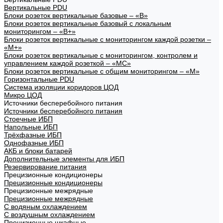
Вертикальные PDU
Блоки розеток вертикальные базовые – «В»
Блоки розеток вертикальные базовый с локальным
мониторингом – «В+»
Блоки розеток вертикальные с мониторингом каждой розетки –
«М+»
Блоки розеток вертикальные с мониторингом, контролем и
управлением каждой розеткой – «МС»
Блоки розеток вертикальные с общим мониторингом – «М»
Горизонтальные PDU
Система изоляции коридоров ЦОД
Микро ЦОД
Источники бесперебойного питания
Источники бесперебойного питания
Стоечные ИБП
Напольные ИБП
Трёхфазные ИБП
Однофазные ИБП
АКБ и блоки батарей
Дополнительные элементы для ИБП
Резервирование питания
Прецизионные кондиционеры
Прецизионные кондиционеры
Прецизионные межрядные
Прецизионные межрядные
С водяным охлаждением
С воздушным охлаждением
Прецизионные шкафные