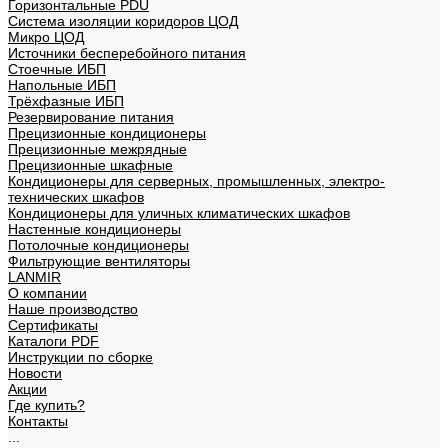
Горизонтальные PDU
Система изоляции коридоров ЦОД
Микро ЦОД
Источники бесперебойного питания
Стоечные ИБП
Напольные ИБП
Трёхфазные ИБП
Резервирование питания
Прецизионные кондиционеры
Прецизионные межрядные
Прецизионные шкафные
Кондиционеры для серверных, промышленных, электро-
технических шкафов
Кондиционеры для уличных климатических шкафов
Настенные кондиционеры
Потолочные кондиционеры
Фильтрующие вентиляторы
LANMIR
О компании
Наше производство
Сертификаты
Каталоги PDF
Инструкции по сборке
Новости
Акции
Где купить?
Контакты
...