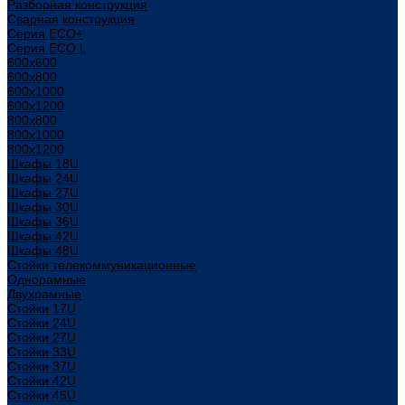
Разборная конструкция
Сварная конструкция
Серия ECO+
Серия ECO L
600x600
600x800
600х1000
600х1200
800x800
800х1000
800х1200
Шкафы 18U
Шкафы 24U
Шкафы 27U
Шкафы 30U
Шкафы 36U
Шкафы 42U
Шкафы 48U
Стойки телекоммуникационные
Однорамные
Двухрамные
Стойки 17U
Стойки 24U
Стойки 27U
Стойки 33U
Стойки 37U
Стойки 42U
Стойки 45U