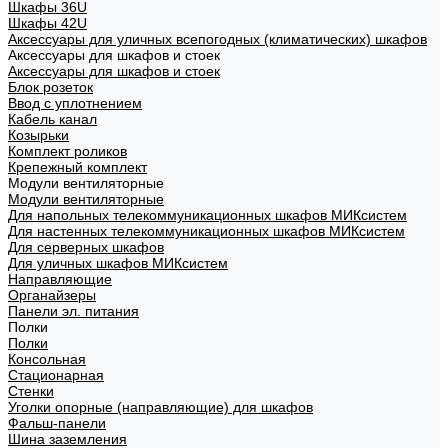
Шкафы 36U
Шкафы 42U
Аксессуары для уличных всепогодных (климатических) шкафов
Аксессуары для шкафов и стоек
Аксессуары для шкафов и стоек
Блок розеток
Ввод с уплотнением
Кабель канал
Козырьки
Комплект роликов
Крепежный комплект
Модули вентиляторные
Модули вентиляторные
Для напольных телекоммуникационных шкафов МИКсистем
Для настенных телекоммуникационных шкафов МИКсистем
Для серверных шкафов
Для уличных шкафов МИКсистем
Направляющие
Органайзеры
Панели эл. питания
Полки
Полки
Консольная
Стационарная
Стенки
Уголки опорные (направляющие) для шкафов
Фальш-панели
Шина заземления