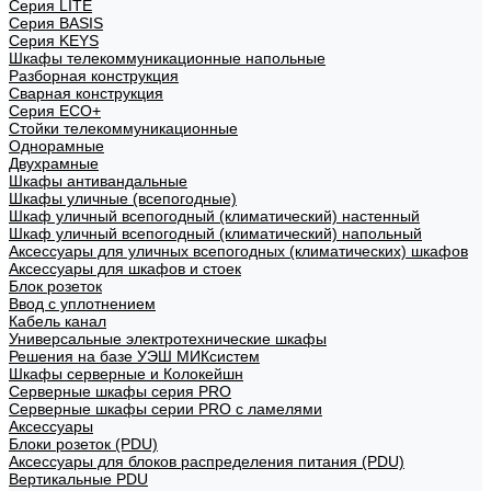
Cерия LITE
Cерия BASIS
Cерия KEYS
Шкафы телекоммуникационные напольные
Разборная конструкция
Сварная конструкция
Серия ECO+
Стойки телекоммуникационные
Однорамные
Двухрамные
Шкафы антивандальные
Шкафы уличные (всепогодные)
Шкаф уличный всепогодный (климатический) настенный
Шкаф уличный всепогодный (климатический) напольный
Аксессуары для уличных всепогодных (климатических) шкафов
Аксессуары для шкафов и стоек
Блок розеток
Ввод с уплотнением
Кабель канал
Универсальные электротехнические шкафы
Решения на базе УЭШ МИКсистем
Шкафы серверные и Колокейшн
Серверные шкафы серия PRO
Серверные шкафы серии PRO с ламелями
Аксессуары
Блоки розеток (PDU)
Аксессуары для блоков распределения питания (PDU)
Вертикальные PDU