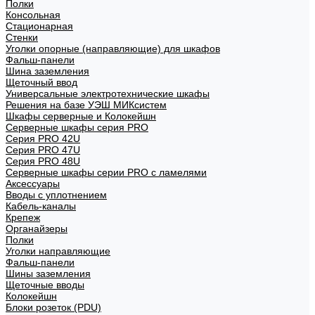
Полки
Консольная
Стационарная
Стенки
Уголки опорные (направляющие) для шкафов
Фальш-панели
Шина заземления
Щеточный ввод
Универсальные электротехнические шкафы
Решения на базе УЭШ МИКсистем
Шкафы серверные и Колокейшн
Серверные шкафы серия PRO
Серия PRO 42U
Серия PRO 47U
Серия PRO 48U
Серверные шкафы серии PRO с ламелями
Аксессуары
Вводы с уплотнением
Кабель-каналы
Крепеж
Органайзеры
Полки
Уголки направляющие
Фальш-панели
Шины заземления
Щеточные вводы
Колокейшн
Блоки розеток (PDU)