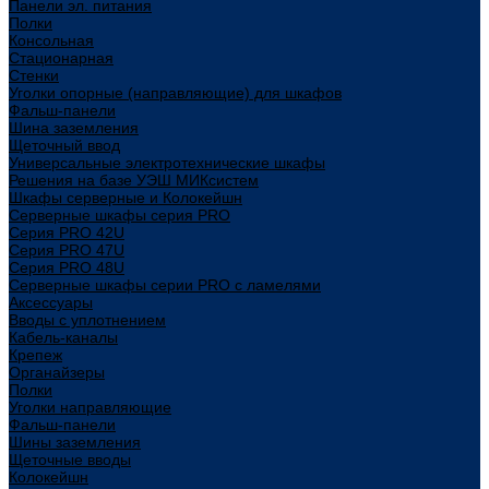
Панели эл. питания
Полки
Консольная
Стационарная
Стенки
Уголки опорные (направляющие) для шкафов
Фальш-панели
Шина заземления
Щеточный ввод
Универсальные электротехнические шкафы
Решения на базе УЭШ МИКсистем
Шкафы серверные и Колокейшн
Серверные шкафы серия PRO
Серия PRO 42U
Серия PRO 47U
Серия PRO 48U
Серверные шкафы серии PRO с ламелями
Аксессуары
Вводы с уплотнением
Кабель-каналы
Крепеж
Органайзеры
Полки
Уголки направляющие
Фальш-панели
Шины заземления
Щеточные вводы
Колокейшн