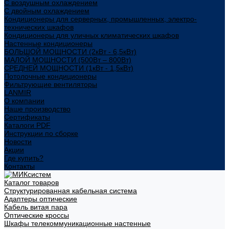
С воздушным охлаждением
С двойным охлаждением
Кондиционеры для серверных, промышленных, электро-
технических шкафов
Кондиционеры для уличных климатических шкафов
Настенные кондиционеры
БОЛЬШОЙ МОЩНОСТИ (2кВт - 6,5кВт)
МАЛОЙ МОЩНОСТИ (500Вт – 800Вт)
СРЕДНЕЙ МОЩНОСТИ (1кВт - 1,5кВт)
Потолочные кондиционеры
Фильтрующие вентиляторы
LANMIR
О компании
Наше производство
Сертификаты
Каталоги PDF
Инструкции по сборке
Новости
Акции
Где купить?
Контакты
Каталог товаров
Структурированная кабельная система
Адаптеры оптические
Кабель витая пара
Оптические кроссы
Шкафы телекоммуникационные настенные