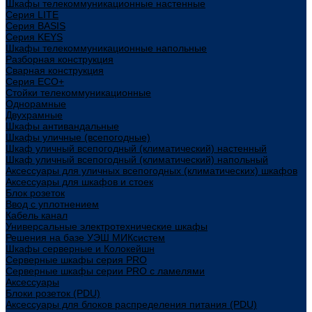
Шкафы телекоммуникационные настенные
Cерия LITE
Cерия BASIS
Cерия KEYS
Шкафы телекоммуникационные напольные
Разборная конструкция
Сварная конструкция
Серия ECO+
Стойки телекоммуникационные
Однорамные
Двухрамные
Шкафы антивандальные
Шкафы уличные (всепогодные)
Шкаф уличный всепогодный (климатический) настенный
Шкаф уличный всепогодный (климатический) напольный
Аксессуары для уличных всепогодных (климатических) шкафов
Аксессуары для шкафов и стоек
Блок розеток
Ввод с уплотнением
Кабель канал
Универсальные электротехнические шкафы
Решения на базе УЭШ МИКсистем
Шкафы серверные и Колокейшн
Серверные шкафы серия PRO
Серверные шкафы серии PRO с ламелями
Аксессуары
Блоки розеток (PDU)
Аксессуары для блоков распределения питания (PDU)