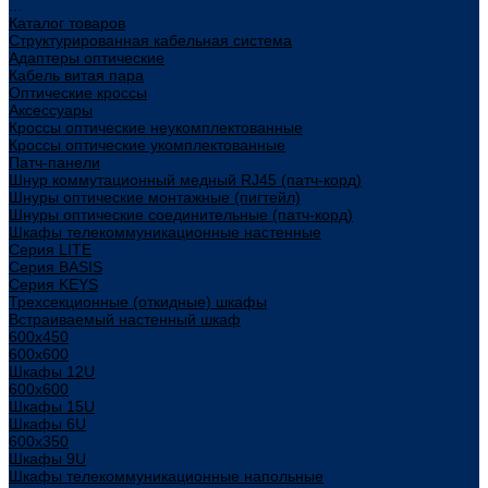
...
Каталог товаров
Структурированная кабельная система
Адаптеры оптические
Кабель витая пара
Оптические кроссы
Аксессуары
Кроссы оптические неукомплектованные
Кроссы оптические укомплектованные
Патч-панели
Шнур коммутационный медный RJ45 (патч-корд)
Шнуры оптические монтажные (пигтейл)
Шнуры оптические соединительные (патч-корд)
Шкафы телекоммуникационные настенные
Cерия LITE
Cерия BASIS
Cерия KEYS
Трехсекционные (откидные) шкафы
Встраиваемый настенный шкаф
600x450
600x600
Шкафы 12U
600x600
Шкафы 15U
Шкафы 6U
600x350
Шкафы 9U
Шкафы телекоммуникационные напольные