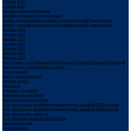
Стойки 47U
Стойки 54U
Шкафы антивандальные
Шкафы уличные (всепогодные)
Шкаф уличный всепогодный (климатический) настенный
Шкаф уличный всепогодный (климатический) напольный
Шкафы 12U
Шкафы 15U
Шкафы 18U
Шкафы 24U
Шкафы 30U
Шкафы 36U
Шкафы 42U
Аксессуары для уличных всепогодных (климатических) шкафов
Аксессуары для шкафов и стоек
Блок розеток
Ввод с уплотнением
Кабель канал
Козырьки
Комплект роликов
Крепежный комплект
Модули вентиляторные
Для напольных телекоммуникационных шкафов МИКсистем
Для настенных телекоммуникационных шкафов МИКсистем
Для серверных шкафов
Для уличных шкафов МИКсистем
Направляющие
Органайзеры