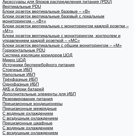
Аксессуары для блоков распределения питания (PDU)
Вертикальные PDU
Блоки розеток вертикальные базовые – «В»
Блоки розеток вертикальные базовый с локальным
мониторингом – «В+»
Блоки розеток вертикальные с мониторингом каждой розетки –
«М+»
Блоки розеток вертикальные с мониторингом, контролем и
управлением каждой розеткой – «МС»
Блоки розеток вертикальные с общим мониторингом – «М»
Горизонтальные PDU
Система изоляции коридоров ЦОД
Микро ЦОД
Источники бесперебойного питания
Стоечные ИБП
Напольные ИБП
Трёхфазные ИБП
Однофазные ИБП
АКБ и блоки батарей
Дополнительные элементы для ИБП
Резервирование питания
Прецизионные кондиционеры
Прецизионные межрядные
С водяным охлаждением
С воздушным охлаждением
Прецизионные шкафные
С водяным охлаждением
С воздушным охлаждением