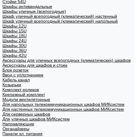
Стойки 54U
Шкафы антивандальные
Шкафы уличные (всепогодные)
Шкаф уличный всепогодный (климатический) настенный
Шкаф уличный всепогодный (климатический) напольный
Шкафы 12U
Шкафы 15U
Шкафы 18U
Шкафы 24U
Шкафы 30U
Шкафы 36U
Шкафы 42U
Аксессуары для уличных всепогодных (климатических) шкафов
Аксессуары для шкафов и стоек
Блок розеток
Ввод с уплотнением
Кабель канал
Козырьки
Комплект роликов
Крепежный комплект
Модули вентиляторные
Для напольных телекоммуникационных шкафов МИКсистем
Для настенных телекоммуникационных шкафов МИКсистем
Для серверных шкафов
Для уличных шкафов МИКсистем
Направляющие
Органайзеры
Панели эл. питания