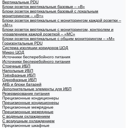
Вертикальные PDU
Блоки розеток вертикальные базовые – «В»
Блоки розеток вертикальные базовый с локальным
мониторингом – «В+»
Блоки розеток вертикальные с мониторингом каждой розетки –
«М+»
Блоки розеток вертикальные с мониторингом, контролем и
управлением каждой розеткой – «МС»
Блоки розеток вертикальные с общим мониторингом – «М»
Горизонтальные PDU
Система изоляции коридоров ЦОД
Микро ЦОД
Источники бесперебойного питания
Источники бесперебойного питания
Стоечные ИБП
Напольные ИБП
Трёхфазные ИБП
Однофазные ИБП
АКБ и блоки батарей
Дополнительные элементы для ИБП
Резервирование питания
Прецизионные кондиционеры
Прецизионные кондиционеры
Прецизионные межрядные
Прецизионные межрядные
С водяным охлаждением
С воздушным охлаждением
Прецизионные шкафные