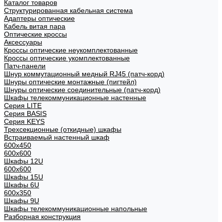
Каталог товаров
Структурированная кабельная система
Адаптеры оптические
Кабель витая пара
Оптические кроссы
Аксессуары
Кроссы оптические неукомплектованные
Кроссы оптические укомплектованные
Патч-панели
Шнур коммутационный медный RJ45 (патч-корд)
Шнуры оптические монтажные (пигтейл)
Шнуры оптические соединительные (патч-корд)
Шкафы телекоммуникационные настенные
Cерия LITE
Cерия BASIS
Cерия KEYS
Трехсекционные (откидные) шкафы
Встраиваемый настенный шкаф
600x450
600x600
Шкафы 12U
600x600
Шкафы 15U
Шкафы 6U
600x350
Шкафы 9U
Шкафы телекоммуникационные напольные
Разборная конструкция