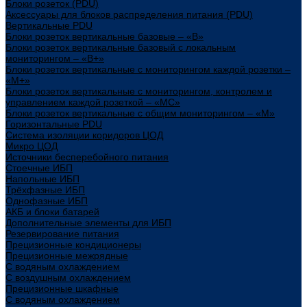
Блоки розеток (PDU)
Аксессуары для блоков распределения питания (PDU)
Вертикальные PDU
Блоки розеток вертикальные базовые – «В»
Блоки розеток вертикальные базовый с локальным
мониторингом – «В+»
Блоки розеток вертикальные с мониторингом каждой розетки –
«М+»
Блоки розеток вертикальные с мониторингом, контролем и
управлением каждой розеткой – «МС»
Блоки розеток вертикальные с общим мониторингом – «М»
Горизонтальные PDU
Система изоляции коридоров ЦОД
Микро ЦОД
Источники бесперебойного питания
Стоечные ИБП
Напольные ИБП
Трёхфазные ИБП
Однофазные ИБП
АКБ и блоки батарей
Дополнительные элементы для ИБП
Резервирование питания
Прецизионные кондиционеры
Прецизионные межрядные
С водяным охлаждением
С воздушным охлаждением
Прецизионные шкафные
С водяным охлаждением