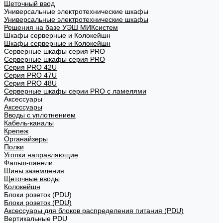
Щеточный ввод
Универсальные электротехнические шкафы
Универсальные электротехнические шкафы
Решения на базе УЭШ МИКсистем
Шкафы серверные и Колокейшн
Шкафы серверные и Колокейшн
Серверные шкафы серия PRO
Серверные шкафы серия PRO
Серия PRO 42U
Серия PRO 47U
Серия PRO 48U
Серверные шкафы серии PRO с ламелями
Аксессуары
Аксессуары
Вводы с уплотнением
Кабель-каналы
Крепеж
Органайзеры
Полки
Уголки направляющие
Фальш-панели
Шины заземления
Щеточные вводы
Колокейшн
Блоки розеток (PDU)
Блоки розеток (PDU)
Аксессуары для блоков распределения питания (PDU)
Вертикальные PDU