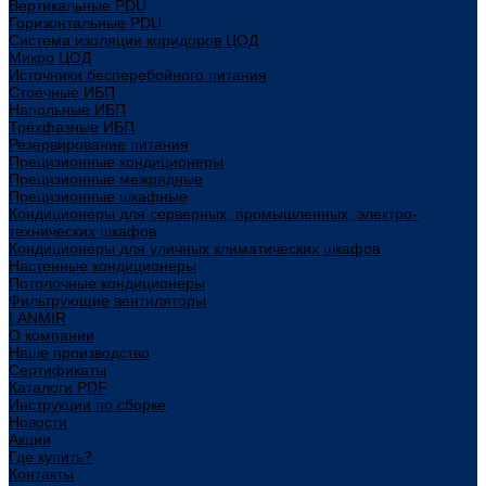
Вертикальные PDU
Горизонтальные PDU
Система изоляции коридоров ЦОД
Микро ЦОД
Источники бесперебойного питания
Стоечные ИБП
Напольные ИБП
Трёхфазные ИБП
Резервирование питания
Прецизионные кондиционеры
Прецизионные межрядные
Прецизионные шкафные
Кондиционеры для серверных, промышленных, электро-
технических шкафов
Кондиционеры для уличных климатических шкафов
Настенные кондиционеры
Потолочные кондиционеры
Фильтрующие вентиляторы
LANMIR
О компании
Наше производство
Сертификаты
Каталоги PDF
Инструкции по сборке
Новости
Акции
Где купить?
Контакты