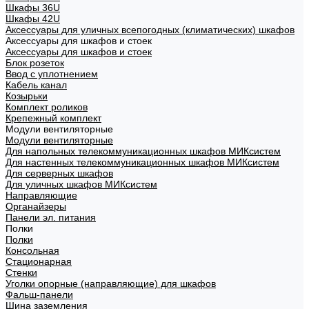
Шкафы 36U
Шкафы 42U
Аксессуары для уличных всепогодных (климатических) шкафов
Аксессуары для шкафов и стоек
Аксессуары для шкафов и стоек
Блок розеток
Ввод с уплотнением
Кабель канал
Козырьки
Комплект роликов
Крепежный комплект
Модули вентиляторные
Модули вентиляторные
Для напольных телекоммуникационных шкафов МИКсистем
Для настенных телекоммуникационных шкафов МИКсистем
Для серверных шкафов
Для уличных шкафов МИКсистем
Направляющие
Органайзеры
Панели эл. питания
Полки
Полки
Консольная
Стационарная
Стенки
Уголки опорные (направляющие) для шкафов
Фальш-панели
Шина заземления