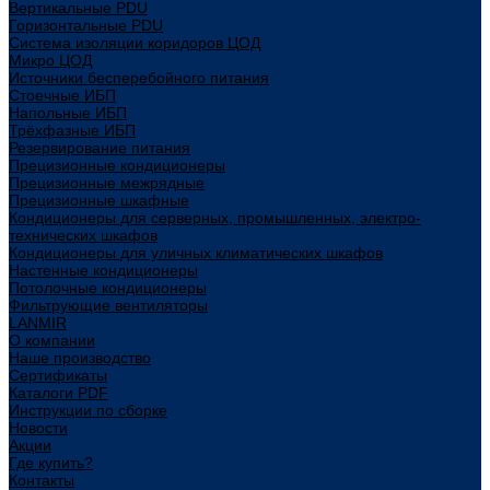
Вертикальные PDU
Горизонтальные PDU
Система изоляции коридоров ЦОД
Микро ЦОД
Источники бесперебойного питания
Стоечные ИБП
Напольные ИБП
Трёхфазные ИБП
Резервирование питания
Прецизионные кондиционеры
Прецизионные межрядные
Прецизионные шкафные
Кондиционеры для серверных, промышленных, электро-
технических шкафов
Кондиционеры для уличных климатических шкафов
Настенные кондиционеры
Потолочные кондиционеры
Фильтрующие вентиляторы
LANMIR
О компании
Наше производство
Сертификаты
Каталоги PDF
Инструкции по сборке
Новости
Акции
Где купить?
Контакты