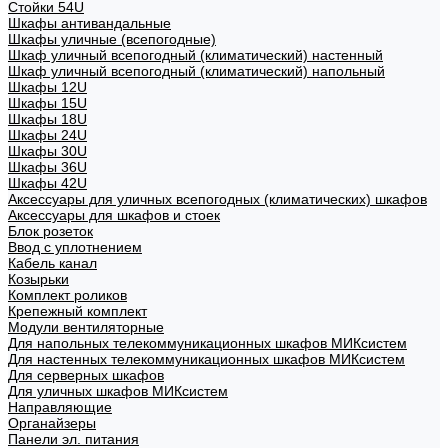
Стойки 54U
Шкафы антивандальные
Шкафы уличные (всепогодные)
Шкаф уличный всепогодный (климатический) настенный
Шкаф уличный всепогодный (климатический) напольный
Шкафы 12U
Шкафы 15U
Шкафы 18U
Шкафы 24U
Шкафы 30U
Шкафы 36U
Шкафы 42U
Аксессуары для уличных всепогодных (климатических) шкафов
Аксессуары для шкафов и стоек
Блок розеток
Ввод с уплотнением
Кабель канал
Козырьки
Комплект роликов
Крепежный комплект
Модули вентиляторные
Для напольных телекоммуникационных шкафов МИКсистем
Для настенных телекоммуникационных шкафов МИКсистем
Для серверных шкафов
Для уличных шкафов МИКсистем
Направляющие
Органайзеры
Панели эл. питания