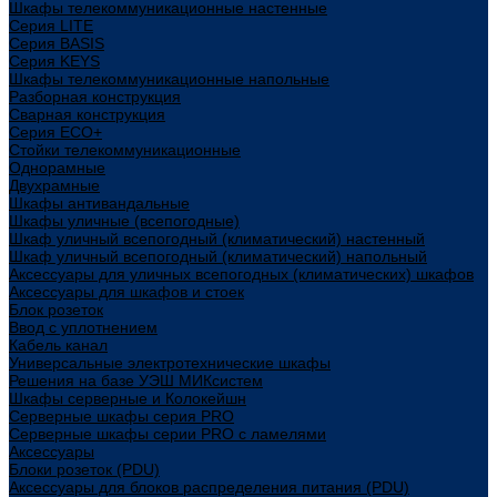
Шкафы телекоммуникационные настенные
Cерия LITE
Cерия BASIS
Cерия KEYS
Шкафы телекоммуникационные напольные
Разборная конструкция
Сварная конструкция
Серия ECO+
Стойки телекоммуникационные
Однорамные
Двухрамные
Шкафы антивандальные
Шкафы уличные (всепогодные)
Шкаф уличный всепогодный (климатический) настенный
Шкаф уличный всепогодный (климатический) напольный
Аксессуары для уличных всепогодных (климатических) шкафов
Аксессуары для шкафов и стоек
Блок розеток
Ввод с уплотнением
Кабель канал
Универсальные электротехнические шкафы
Решения на базе УЭШ МИКсистем
Шкафы серверные и Колокейшн
Серверные шкафы серия PRO
Серверные шкафы серии PRO с ламелями
Аксессуары
Блоки розеток (PDU)
Аксессуары для блоков распределения питания (PDU)