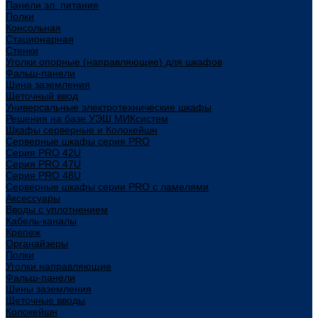
Панели эл. питания
Полки
Консольная
Стационарная
Стенки
Уголки опорные (направляющие) для шкафов
Фальш-панели
Шина заземления
Щеточный ввод
Универсальные электротехнические шкафы
Решения на базе УЭШ МИКсистем
Шкафы серверные и Колокейшн
Серверные шкафы серия PRO
Серия PRO 42U
Серия PRO 47U
Серия PRO 48U
Серверные шкафы серии PRO с ламелями
Аксессуары
Вводы с уплотнением
Кабель-каналы
Крепеж
Органайзеры
Полки
Уголки направляющие
Фальш-панели
Шины заземления
Щеточные вводы
Колокейшн