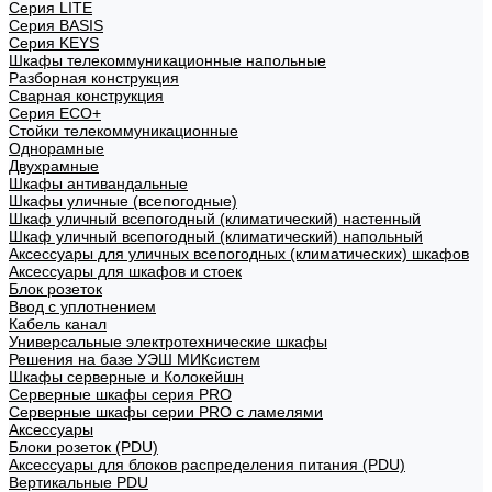
Cерия LITE
Cерия BASIS
Cерия KEYS
Шкафы телекоммуникационные напольные
Разборная конструкция
Сварная конструкция
Серия ECO+
Стойки телекоммуникационные
Однорамные
Двухрамные
Шкафы антивандальные
Шкафы уличные (всепогодные)
Шкаф уличный всепогодный (климатический) настенный
Шкаф уличный всепогодный (климатический) напольный
Аксессуары для уличных всепогодных (климатических) шкафов
Аксессуары для шкафов и стоек
Блок розеток
Ввод с уплотнением
Кабель канал
Универсальные электротехнические шкафы
Решения на базе УЭШ МИКсистем
Шкафы серверные и Колокейшн
Серверные шкафы серия PRO
Серверные шкафы серии PRO с ламелями
Аксессуары
Блоки розеток (PDU)
Аксессуары для блоков распределения питания (PDU)
Вертикальные PDU