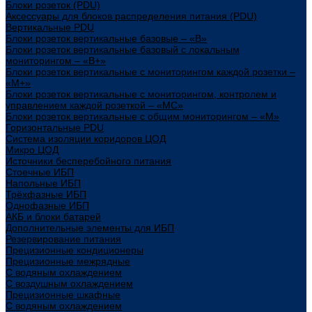
Блоки розеток (PDU)
Аксессуары для блоков распределения питания (PDU)
Вертикальные PDU
Блоки розеток вертикальные базовые – «В»
Блоки розеток вертикальные базовый с локальным
мониторингом – «В+»
Блоки розеток вертикальные с мониторингом каждой розетки –
«М+»
Блоки розеток вертикальные с мониторингом, контролем и
управлением каждой розеткой – «МС»
Блоки розеток вертикальные с общим мониторингом – «М»
Горизонтальные PDU
Система изоляции коридоров ЦОД
Микро ЦОД
Источники бесперебойного питания
Стоечные ИБП
Напольные ИБП
Трёхфазные ИБП
Однофазные ИБП
АКБ и блоки батарей
Дополнительные элементы для ИБП
Резервирование питания
Прецизионные кондиционеры
Прецизионные межрядные
С водяным охлаждением
С воздушным охлаждением
Прецизионные шкафные
С водяным охлаждением