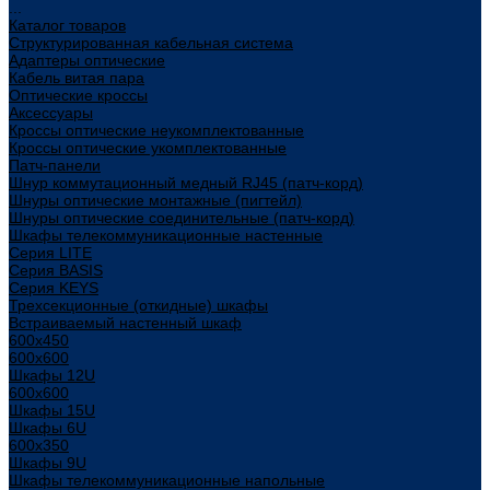
...
Каталог товаров
Структурированная кабельная система
Адаптеры оптические
Кабель витая пара
Оптические кроссы
Аксессуары
Кроссы оптические неукомплектованные
Кроссы оптические укомплектованные
Патч-панели
Шнур коммутационный медный RJ45 (патч-корд)
Шнуры оптические монтажные (пигтейл)
Шнуры оптические соединительные (патч-корд)
Шкафы телекоммуникационные настенные
Cерия LITE
Cерия BASIS
Cерия KEYS
Трехсекционные (откидные) шкафы
Встраиваемый настенный шкаф
600x450
600x600
Шкафы 12U
600x600
Шкафы 15U
Шкафы 6U
600x350
Шкафы 9U
Шкафы телекоммуникационные напольные