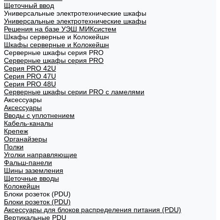
Щеточный ввод
Универсальные электротехнические шкафы
Универсальные электротехнические шкафы
Решения на базе УЭШ МИКсистем
Шкафы серверные и Колокейшн
Шкафы серверные и Колокейшн
Серверные шкафы серия PRO
Серверные шкафы серия PRO
Серия PRO 42U
Серия PRO 47U
Серия PRO 48U
Серверные шкафы серии PRO с ламелями
Аксессуары
Аксессуары
Вводы с уплотнением
Кабель-каналы
Крепеж
Органайзеры
Полки
Уголки направляющие
Фальш-панели
Шины заземления
Щеточные вводы
Колокейшн
Блоки розеток (PDU)
Блоки розеток (PDU)
Аксессуары для блоков распределения питания (PDU)
Вертикальные PDU