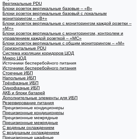
Вертикальные PDU
Блоки розеток вертикальные базовые – «В»
Блоки розеток вертикальные базовый с локальным
мониторингом – «В+»
Блоки розеток вертикальные с мониторингом каждой розетки –
«М+»
Блоки розеток вертикальные с мониторингом, контролем и
управлением каждой розеткой – «МС»
Блоки розеток вертикальные с общим мониторингом – «М»
Горизонтальные PDU
Система изоляции коридоров ЦОД
Микро ЦОД
Источники бесперебойного питания
Источники бесперебойного питания
Стоечные ИБП
Напольные ИБП
Трёхфазные ИБП
Однофазные ИБП
АКБ и блоки батарей
Дополнительные элементы для ИБП
Резервирование питания
Прецизионные кондиционеры
Прецизионные кондиционеры
Прецизионные межрядные
Прецизионные межрядные
С водяным охлаждением
С воздушным охлаждением
Прецизионные шкафные