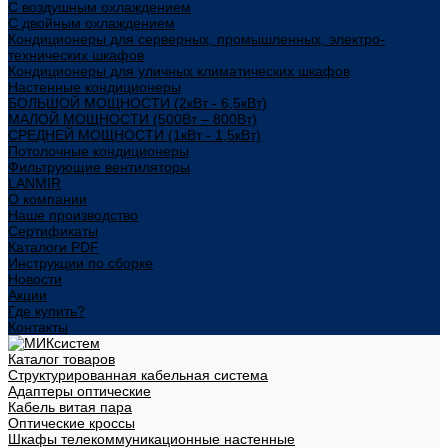
С воздушным охлаждением
С двойным охлаждением
Кондиционеры для серверных, промышленных, электро-
технических шкафов
Кондиционеры для уличных климатических шкафов
Настенные кондиционеры
БОЛЬШОЙ МОЩНОСТИ (2кВт - 6,5кВт)
МАЛОЙ МОЩНОСТИ (500Вт – 800Вт)
СРЕДНЕЙ МОЩНОСТИ (1кВт - 1,5кВт)
Потолочные кондиционеры
Фильтрующие вентиляторы
LANMIR
О компании
Наше производство
Сертификаты
Каталоги PDF
Инструкции по сборке
Новости
Акции
Где купить?
Контакты
Каталог товаров
Структурированная кабельная система
Адаптеры оптические
Кабель витая пара
Оптические кроссы
Шкафы телекоммуникационные настенные