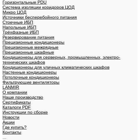
Горизонтальные PDU
Система изоляции коридоров ЦОД
Микро ЦОД
Источники бесперебойного питания
Стоечные ИБП
Напольные ИБП
Трёхфазные ИБП
Резервирование питания
Прецизионные кондиционеры
Прецизионные межрядные
Прецизионные шкафные
Кондиционеры для серверных, промышленных, электро-
технических шкафов
Кондиционеры для уличных климатических шкафов
Настенные кондиционеры
Потолочные кондиционеры
Фильтрующие вентиляторы
LANMIR
О компании
Наше производство
Сертификаты
Каталоги PDF
Инструкции по сборке
Новости
Акции
Где купить?
Контакты
...