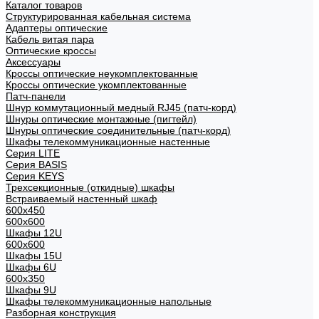
Каталог товаров
Структурированная кабельная система
Адаптеры оптические
Кабель витая пара
Оптические кроссы
Аксессуары
Кроссы оптические неукомплектованные
Кроссы оптические укомплектованные
Патч-панели
Шнур коммутационный медный RJ45 (патч-корд)
Шнуры оптические монтажные (пигтейл)
Шнуры оптические соединительные (патч-корд)
Шкафы телекоммуникационные настенные
Cерия LITE
Cерия BASIS
Cерия KEYS
Трехсекционные (откидные) шкафы
Встраиваемый настенный шкаф
600x450
600x600
Шкафы 12U
600x600
Шкафы 15U
Шкафы 6U
600x350
Шкафы 9U
Шкафы телекоммуникационные напольные
Разборная конструкция