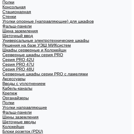
Полки
Консольная
Стационарная
Стенки
Уголки опорные (направляющие) для шкафов
Фальш-панели
Шина заземления
Щеточный ввод
Универсальные электротехнические шкафы
Решения на базе УЭШ МИКсистем
Шкафы серверные и Колокейшн
Серверные шкафы серия PRO
Серия PRO 42U
Серия PRO 47U
Серия PRO 48U
Серверные шкафы серии PRO с ламелями
Аксессуары
Вводы с уплотнением
Кабель-каналы
Крепеж
Органайзеры
Полки
Уголки направляющие
Фальш-панели
Шины заземления
Щеточные вводы
Колокейшн
Блоки розеток (PDU)