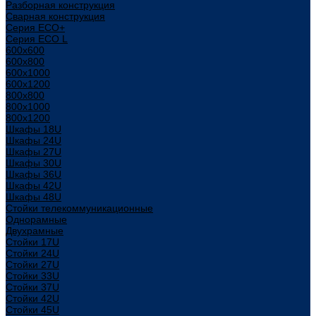
Разборная конструкция
Сварная конструкция
Серия ECO+
Серия ECO L
600x600
600x800
600х1000
600х1200
800x800
800х1000
800х1200
Шкафы 18U
Шкафы 24U
Шкафы 27U
Шкафы 30U
Шкафы 36U
Шкафы 42U
Шкафы 48U
Стойки телекоммуникационные
Однорамные
Двухрамные
Стойки 17U
Стойки 24U
Стойки 27U
Стойки 33U
Стойки 37U
Стойки 42U
Стойки 45U