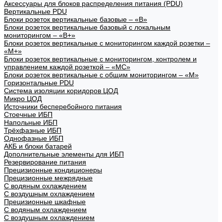
Аксессуары для блоков распределения питания (PDU)
Вертикальные PDU
Блоки розеток вертикальные базовые – «В»
Блоки розеток вертикальные базовый с локальным
мониторингом – «В+»
Блоки розеток вертикальные с мониторингом каждой розетки –
«М+»
Блоки розеток вертикальные с мониторингом, контролем и
управлением каждой розеткой – «МС»
Блоки розеток вертикальные с общим мониторингом – «М»
Горизонтальные PDU
Система изоляции коридоров ЦОД
Микро ЦОД
Источники бесперебойного питания
Стоечные ИБП
Напольные ИБП
Трёхфазные ИБП
Однофазные ИБП
АКБ и блоки батарей
Дополнительные элементы для ИБП
Резервирование питания
Прецизионные кондиционеры
Прецизионные межрядные
С водяным охлаждением
С воздушным охлаждением
Прецизионные шкафные
С водяным охлаждением
С воздушным охлаждением