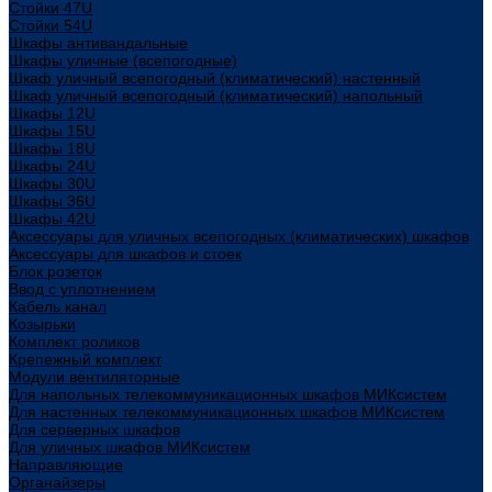
Стойки 47U
Стойки 54U
Шкафы антивандальные
Шкафы уличные (всепогодные)
Шкаф уличный всепогодный (климатический) настенный
Шкаф уличный всепогодный (климатический) напольный
Шкафы 12U
Шкафы 15U
Шкафы 18U
Шкафы 24U
Шкафы 30U
Шкафы 36U
Шкафы 42U
Аксессуары для уличных всепогодных (климатических) шкафов
Аксессуары для шкафов и стоек
Блок розеток
Ввод с уплотнением
Кабель канал
Козырьки
Комплект роликов
Крепежный комплект
Модули вентиляторные
Для напольных телекоммуникационных шкафов МИКсистем
Для настенных телекоммуникационных шкафов МИКсистем
Для серверных шкафов
Для уличных шкафов МИКсистем
Направляющие
Органайзеры