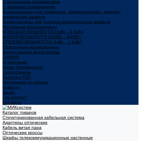
С воздушным охлаждением
С двойным охлаждением
Кондиционеры для серверных, промышленных, электро-
технических шкафов
Кондиционеры для уличных климатических шкафов
Настенные кондиционеры
БОЛЬШОЙ МОЩНОСТИ (2кВт - 6,5кВт)
МАЛОЙ МОЩНОСТИ (500Вт – 800Вт)
СРЕДНЕЙ МОЩНОСТИ (1кВт - 1,5кВт)
Потолочные кондиционеры
Фильтрующие вентиляторы
LANMIR
О компании
Наше производство
Сертификаты
Каталоги PDF
Инструкции по сборке
Новости
Акции
Где купить?
Контакты
Каталог товаров
Структурированная кабельная система
Адаптеры оптические
Кабель витая пара
Оптические кроссы
Шкафы телекоммуникационные настенные