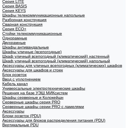
Cерия LITE
Cерия BASIS
Cерия KEYS
Шкафы телекоммуникационные напольные
Разборная конструкция
Сварная конструкция
Серия ECO+
Стойки телекоммуникационные
Однорамные
Двухрамные
Шкафы антивандальные
Шкафы уличные (всепогодные)
Шкаф уличный всепогодный (климатический) настенный
Шкаф уличный всепогодный (климатический) напольный
Аксессуары для уличных всепогодных (климатических) шкафов
Аксессуары для шкафов и стоек
Блок розеток
Ввод с уплотнением
Кабель канал
Универсальные электротехнические шкафы
Решения на базе УЭШ МИКсистем
Шкафы серверные и Колокейшн
Серверные шкафы серия PRO
Серверные шкафы серии PRO с ламелями
Аксессуары
Блоки розеток (PDU)
Аксессуары для блоков распределения питания (PDU)
Вертикальные PDU