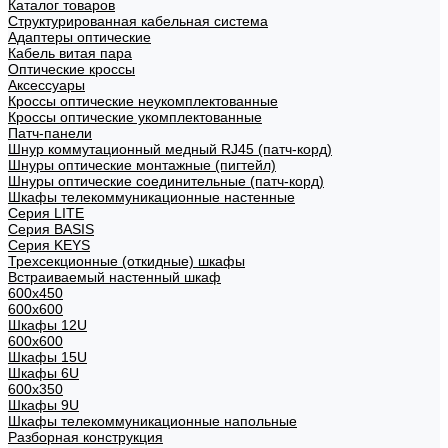
Каталог товаров
Структурированная кабельная система
Адаптеры оптические
Кабель витая пара
Оптические кроссы
Аксессуары
Кроссы оптические неукомплектованные
Кроссы оптические укомплектованные
Патч-панели
Шнур коммутационный медный RJ45 (патч-корд)
Шнуры оптические монтажные (пигтейл)
Шнуры оптические соединительные (патч-корд)
Шкафы телекоммуникационные настенные
Cерия LITE
Cерия BASIS
Cерия KEYS
Трехсекционные (откидные) шкафы
Встраиваемый настенный шкаф
600x450
600x600
Шкафы 12U
600x600
Шкафы 15U
Шкафы 6U
600x350
Шкафы 9U
Шкафы телекоммуникационные напольные
Разборная конструкция