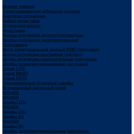
...
Каталог товаров
Структурированная кабельная система
Адаптеры оптические
Кабель витая пара
Оптические кроссы
Аксессуары
Кроссы оптические неукомплектованные
Кроссы оптические укомплектованные
Патч-панели
Шнур коммутационный медный RJ45 (патч-корд)
Шнуры оптические монтажные (пигтейл)
Шнуры оптические соединительные (патч-корд)
Шкафы телекоммуникационные настенные
Cерия LITE
Cерия BASIS
Cерия KEYS
Трехсекционные (откидные) шкафы
Встраиваемый настенный шкаф
600x450
600x600
Шкафы 12U
600x600
Шкафы 15U
Шкафы 6U
600x350
Шкафы 9U
Шкафы телекоммуникационные напольные