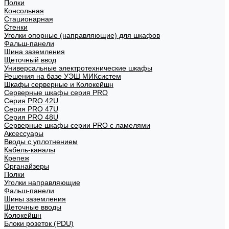
Полки
Консольная
Стационарная
Стенки
Уголки опорные (направляющие) для шкафов
Фальш-панели
Шина заземления
Щеточный ввод
Универсальные электротехнические шкафы
Решения на базе УЭШ МИКсистем
Шкафы серверные и Колокейшн
Серверные шкафы серия PRO
Серия PRO 42U
Серия PRO 47U
Серия PRO 48U
Серверные шкафы серии PRO с ламелями
Аксессуары
Вводы с уплотнением
Кабель-каналы
Крепеж
Органайзеры
Полки
Уголки направляющие
Фальш-панели
Шины заземления
Щеточные вводы
Колокейшн
Блоки розеток (PDU)