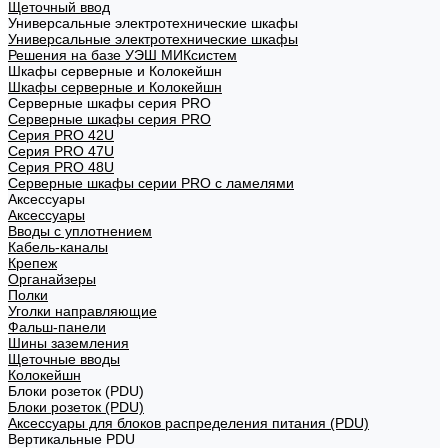
Щеточный ввод
Универсальные электротехнические шкафы
Универсальные электротехнические шкафы
Решения на базе УЭШ МИКсистем
Шкафы серверные и Колокейшн
Шкафы серверные и Колокейшн
Серверные шкафы серия PRO
Серверные шкафы серия PRO
Серия PRO 42U
Серия PRO 47U
Серия PRO 48U
Серверные шкафы серии PRO с ламелями
Аксессуары
Аксессуары
Вводы с уплотнением
Кабель-каналы
Крепеж
Органайзеры
Полки
Уголки направляющие
Фальш-панели
Шины заземления
Щеточные вводы
Колокейшн
Блоки розеток (PDU)
Блоки розеток (PDU)
Аксессуары для блоков распределения питания (PDU)
Вертикальные PDU