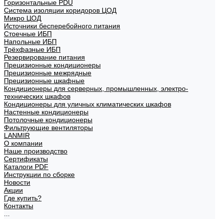
Горизонтальные PDU
Система изоляции коридоров ЦОД
Микро ЦОД
Источники бесперебойного питания
Стоечные ИБП
Напольные ИБП
Трёхфазные ИБП
Резервирование питания
Прецизионные кондиционеры
Прецизионные межрядные
Прецизионные шкафные
Кондиционеры для серверных, промышленных, электро-
технических шкафов
Кондиционеры для уличных климатических шкафов
Настенные кондиционеры
Потолочные кондиционеры
Фильтрующие вентиляторы
LANMIR
О компании
Наше производство
Сертификаты
Каталоги PDF
Инструкции по сборке
Новости
Акции
Где купить?
Контакты
...