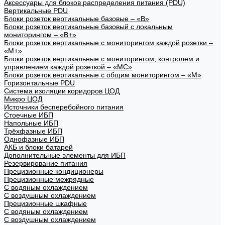
Аксессуары для блоков распределения питания (PDU)
Вертикальные PDU
Блоки розеток вертикальные базовые – «В»
Блоки розеток вертикальные базовый с локальным
мониторингом – «В+»
Блоки розеток вертикальные с мониторингом каждой розетки –
«М+»
Блоки розеток вертикальные с мониторингом, контролем и
управлением каждой розеткой – «МС»
Блоки розеток вертикальные с общим мониторингом – «М»
Горизонтальные PDU
Система изоляции коридоров ЦОД
Микро ЦОД
Источники бесперебойного питания
Стоечные ИБП
Напольные ИБП
Трёхфазные ИБП
Однофазные ИБП
АКБ и блоки батарей
Дополнительные элементы для ИБП
Резервирование питания
Прецизионные кондиционеры
Прецизионные межрядные
С водяным охлаждением
С воздушным охлаждением
Прецизионные шкафные
С водяным охлаждением
С воздушным охлаждением