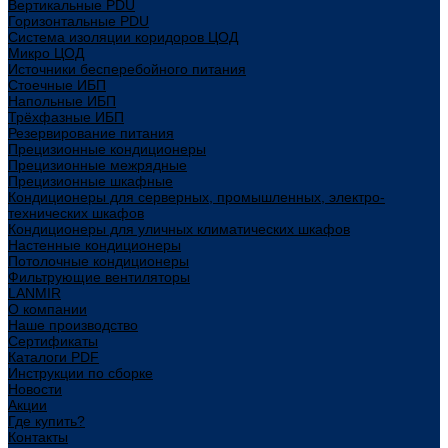
Вертикальные PDU
Горизонтальные PDU
Система изоляции коридоров ЦОД
Микро ЦОД
Источники бесперебойного питания
Стоечные ИБП
Напольные ИБП
Трёхфазные ИБП
Резервирование питания
Прецизионные кондиционеры
Прецизионные межрядные
Прецизионные шкафные
Кондиционеры для серверных, промышленных, электро-
технических шкафов
Кондиционеры для уличных климатических шкафов
Настенные кондиционеры
Потолочные кондиционеры
Фильтрующие вентиляторы
LANMIR
О компании
Наше производство
Сертификаты
Каталоги PDF
Инструкции по сборке
Новости
Акции
Где купить?
Контакты