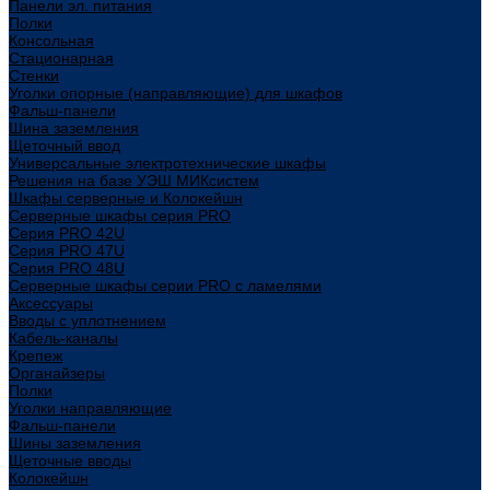
Панели эл. питания
Полки
Консольная
Стационарная
Стенки
Уголки опорные (направляющие) для шкафов
Фальш-панели
Шина заземления
Щеточный ввод
Универсальные электротехнические шкафы
Решения на базе УЭШ МИКсистем
Шкафы серверные и Колокейшн
Серверные шкафы серия PRO
Серия PRO 42U
Серия PRO 47U
Серия PRO 48U
Серверные шкафы серии PRO с ламелями
Аксессуары
Вводы с уплотнением
Кабель-каналы
Крепеж
Органайзеры
Полки
Уголки направляющие
Фальш-панели
Шины заземления
Щеточные вводы
Колокейшн