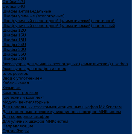
Стойки 47U
Стойки 54U
Шкафы антивандальные
Шкафы уличные (всепогодные)
Шкаф уличный всепогодный (климатический) настенный
Шкаф уличный всепогодный (климатический) напольный
Шкафы 12U
Шкафы 15U
Шкафы 18U
Шкафы 24U
Шкафы 30U
Шкафы 36U
Шкафы 42U
Аксессуары для уличных всепогодных (климатических) шкафов
Аксессуары для шкафов и стоек
Блок розеток
Ввод с уплотнением
Кабель канал
Козырьки
Комплект роликов
Крепежный комплект
Модули вентиляторные
Для напольных телекоммуникационных шкафов МИКсистем
Для настенных телекоммуникационных шкафов МИКсистем
Для серверных шкафов
Для уличных шкафов МИКсистем
Направляющие
Органайзеры