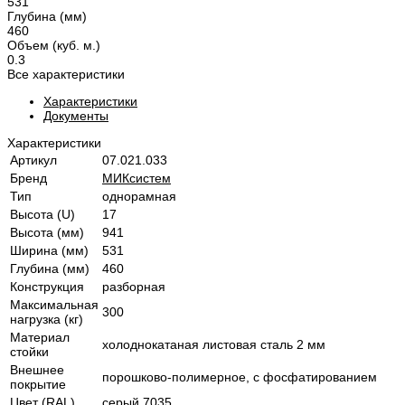
531
Глубина (мм)
460
Объем (куб. м.)
0.3
Все характеристики
Характеристики
Документы
Характеристики
Артикул
07.021.033
Бренд
МИКсистем
Тип
однорамная
Высота (U)
17
Высота (мм)
941
Ширина (мм)
531
Глубина (мм)
460
Конструкция
разборная
Максимальная
300
нагрузка (кг)
Материал
холоднокатаная листовая сталь 2 мм
стойки
Внешнее
порошково-полимерное, с фосфатированием
покрытие
Цвет (RAL)
серый 7035