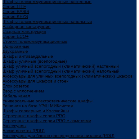
Шкафы телекоммуникационные настенные
Cерия LITE
Cерия BASIS
Cерия KEYS
Шкафы телекоммуникационные напольные
Разборная конструкция
Сварная конструкция
Серия ECO+
Стойки телекоммуникационные
Однорамные
Двухрамные
Шкафы антивандальные
Шкафы уличные (всепогодные)
Шкаф уличный всепогодный (климатический) настенный
Шкаф уличный всепогодный (климатический) напольный
Аксессуары для уличных всепогодных (климатических) шкафов
Аксессуары для шкафов и стоек
Блок розеток
Ввод с уплотнением
Кабель канал
Универсальные электротехнические шкафы
Решения на базе УЭШ МИКсистем
Шкафы серверные и Колокейшн
Серверные шкафы серия PRO
Серверные шкафы серии PRO с ламелями
Аксессуары
Блоки розеток (PDU)
Аксессуары для блоков распределения питания (PDU)