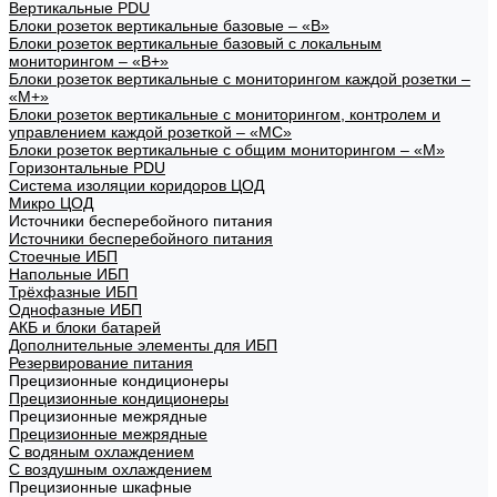
Вертикальные PDU
Блоки розеток вертикальные базовые – «В»
Блоки розеток вертикальные базовый с локальным
мониторингом – «В+»
Блоки розеток вертикальные с мониторингом каждой розетки –
«М+»
Блоки розеток вертикальные с мониторингом, контролем и
управлением каждой розеткой – «МС»
Блоки розеток вертикальные с общим мониторингом – «М»
Горизонтальные PDU
Система изоляции коридоров ЦОД
Микро ЦОД
Источники бесперебойного питания
Источники бесперебойного питания
Стоечные ИБП
Напольные ИБП
Трёхфазные ИБП
Однофазные ИБП
АКБ и блоки батарей
Дополнительные элементы для ИБП
Резервирование питания
Прецизионные кондиционеры
Прецизионные кондиционеры
Прецизионные межрядные
Прецизионные межрядные
С водяным охлаждением
С воздушным охлаждением
Прецизионные шкафные