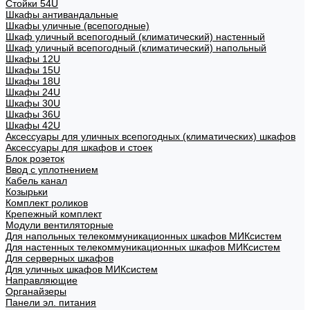
Стойки 54U
Шкафы антивандальные
Шкафы уличные (всепогодные)
Шкаф уличный всепогодный (климатический) настенный
Шкаф уличный всепогодный (климатический) напольный
Шкафы 12U
Шкафы 15U
Шкафы 18U
Шкафы 24U
Шкафы 30U
Шкафы 36U
Шкафы 42U
Аксессуары для уличных всепогодных (климатических) шкафов
Аксессуары для шкафов и стоек
Блок розеток
Ввод с уплотнением
Кабель канал
Козырьки
Комплект роликов
Крепежный комплект
Модули вентиляторные
Для напольных телекоммуникационных шкафов МИКсистем
Для настенных телекоммуникационных шкафов МИКсистем
Для серверных шкафов
Для уличных шкафов МИКсистем
Направляющие
Органайзеры
Панели эл. питания