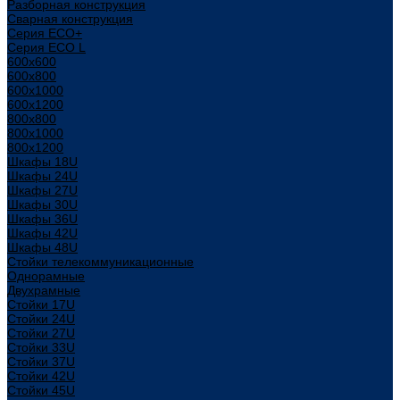
Разборная конструкция
Сварная конструкция
Серия ECO+
Серия ECO L
600x600
600x800
600х1000
600х1200
800x800
800х1000
800х1200
Шкафы 18U
Шкафы 24U
Шкафы 27U
Шкафы 30U
Шкафы 36U
Шкафы 42U
Шкафы 48U
Стойки телекоммуникационные
Однорамные
Двухрамные
Стойки 17U
Стойки 24U
Стойки 27U
Стойки 33U
Стойки 37U
Стойки 42U
Стойки 45U