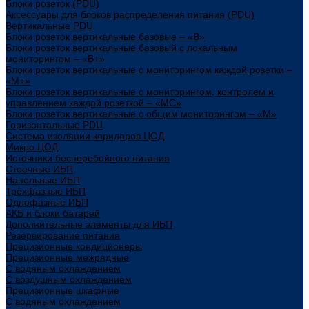
Блоки розеток (PDU)
Аксессуары для блоков распределения питания (PDU)
Вертикальные PDU
Блоки розеток вертикальные базовые – «В»
Блоки розеток вертикальные базовый с локальным
мониторингом – «В+»
Блоки розеток вертикальные с мониторингом каждой розетки –
«М+»
Блоки розеток вертикальные с мониторингом, контролем и
управлением каждой розеткой – «МС»
Блоки розеток вертикальные с общим мониторингом – «М»
Горизонтальные PDU
Система изоляции коридоров ЦОД
Микро ЦОД
Источники бесперебойного питания
Стоечные ИБП
Напольные ИБП
Трёхфазные ИБП
Однофазные ИБП
АКБ и блоки батарей
Дополнительные элементы для ИБП
Резервирование питания
Прецизионные кондиционеры
Прецизионные межрядные
С водяным охлаждением
С воздушным охлаждением
Прецизионные шкафные
С водяным охлаждением