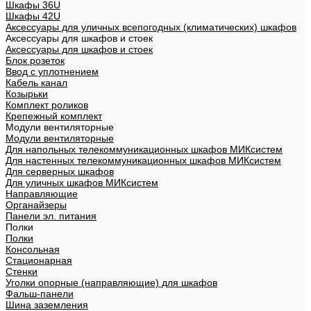
Шкафы 36U
Шкафы 42U
Аксессуары для уличных всепогодных (климатических) шкафов
Аксессуары для шкафов и стоек
Аксессуары для шкафов и стоек
Блок розеток
Ввод с уплотнением
Кабель канал
Козырьки
Комплект роликов
Крепежный комплект
Модули вентиляторные
Модули вентиляторные
Для напольных телекоммуникационных шкафов МИКсистем
Для настенных телекоммуникационных шкафов МИКсистем
Для серверных шкафов
Для уличных шкафов МИКсистем
Направляющие
Органайзеры
Панели эл. питания
Полки
Полки
Консольная
Стационарная
Стенки
Уголки опорные (направляющие) для шкафов
Фальш-панели
Шина заземления