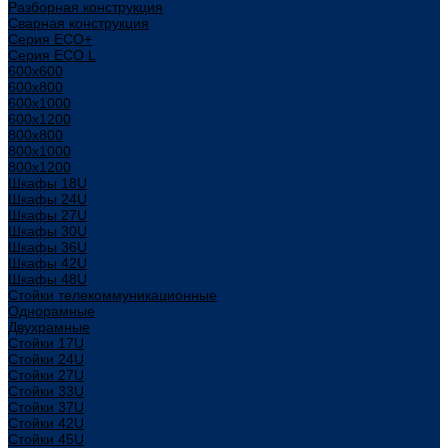
Разборная конструкция
Сварная конструкция
Серия ECO+
Серия ECO L
600x600
600x800
600х1000
600х1200
800x800
800х1000
800х1200
Шкафы 18U
Шкафы 24U
Шкафы 27U
Шкафы 30U
Шкафы 36U
Шкафы 42U
Шкафы 48U
Стойки телекоммуникационные
Однорамные
Двухрамные
Стойки 17U
Стойки 24U
Стойки 27U
Стойки 33U
Стойки 37U
Стойки 42U
Стойки 45U