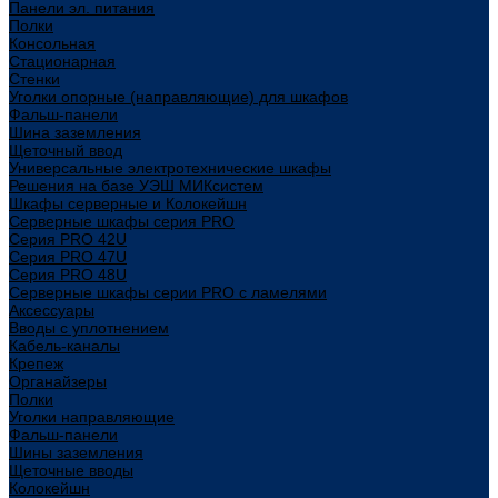
Панели эл. питания
Полки
Консольная
Стационарная
Стенки
Уголки опорные (направляющие) для шкафов
Фальш-панели
Шина заземления
Щеточный ввод
Универсальные электротехнические шкафы
Решения на базе УЭШ МИКсистем
Шкафы серверные и Колокейшн
Серверные шкафы серия PRO
Серия PRO 42U
Серия PRO 47U
Серия PRO 48U
Серверные шкафы серии PRO с ламелями
Аксессуары
Вводы с уплотнением
Кабель-каналы
Крепеж
Органайзеры
Полки
Уголки направляющие
Фальш-панели
Шины заземления
Щеточные вводы
Колокейшн