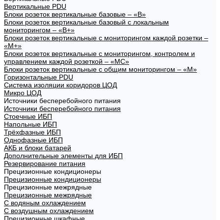
Вертикальные PDU
Блоки розеток вертикальные базовые – «В»
Блоки розеток вертикальные базовый с локальным
мониторингом – «В+»
Блоки розеток вертикальные с мониторингом каждой розетки –
«М+»
Блоки розеток вертикальные с мониторингом, контролем и
управлением каждой розеткой – «МС»
Блоки розеток вертикальные с общим мониторингом – «М»
Горизонтальные PDU
Система изоляции коридоров ЦОД
Микро ЦОД
Источники бесперебойного питания
Источники бесперебойного питания
Стоечные ИБП
Напольные ИБП
Трёхфазные ИБП
Однофазные ИБП
АКБ и блоки батарей
Дополнительные элементы для ИБП
Резервирование питания
Прецизионные кондиционеры
Прецизионные кондиционеры
Прецизионные межрядные
Прецизионные межрядные
С водяным охлаждением
С воздушным охлаждением
Прецизионные шкафные