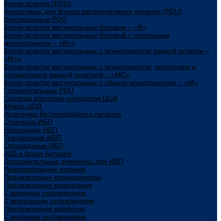
Блоки розеток (PDU)
Аксессуары для блоков распределения питания (PDU)
Вертикальные PDU
Блоки розеток вертикальные базовые – «В»
Блоки розеток вертикальные базовый с локальным
мониторингом – «В+»
Блоки розеток вертикальные с мониторингом каждой розетки –
«М+»
Блоки розеток вертикальные с мониторингом, контролем и
управлением каждой розеткой – «МС»
Блоки розеток вертикальные с общим мониторингом – «М»
Горизонтальные PDU
Система изоляции коридоров ЦОД
Микро ЦОД
Источники бесперебойного питания
Стоечные ИБП
Напольные ИБП
Трёхфазные ИБП
Однофазные ИБП
АКБ и блоки батарей
Дополнительные элементы для ИБП
Резервирование питания
Прецизионные кондиционеры
Прецизионные межрядные
С водяным охлаждением
С воздушным охлаждением
Прецизионные шкафные
С водяным охлаждением