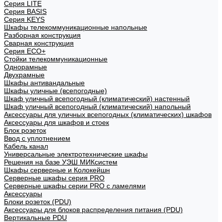
Cерия LITE
Cерия BASIS
Cерия KEYS
Шкафы телекоммуникационные напольные
Разборная конструкция
Сварная конструкция
Серия ECO+
Стойки телекоммуникационные
Однорамные
Двухрамные
Шкафы антивандальные
Шкафы уличные (всепогодные)
Шкаф уличный всепогодный (климатический) настенный
Шкаф уличный всепогодный (климатический) напольный
Аксессуары для уличных всепогодных (климатических) шкафов
Аксессуары для шкафов и стоек
Блок розеток
Ввод с уплотнением
Кабель канал
Универсальные электротехнические шкафы
Решения на базе УЭШ МИКсистем
Шкафы серверные и Колокейшн
Серверные шкафы серия PRO
Серверные шкафы серии PRO с ламелями
Аксессуары
Блоки розеток (PDU)
Аксессуары для блоков распределения питания (PDU)
Вертикальные PDU