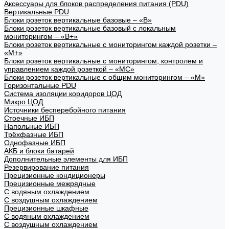
Аксессуары для блоков распределения питания (PDU)
Вертикальные PDU
Блоки розеток вертикальные базовые – «В»
Блоки розеток вертикальные базовый с локальным
мониторингом – «В+»
Блоки розеток вертикальные с мониторингом каждой розетки –
«М+»
Блоки розеток вертикальные с мониторингом, контролем и
управлением каждой розеткой – «МС»
Блоки розеток вертикальные с общим мониторингом – «М»
Горизонтальные PDU
Система изоляции коридоров ЦОД
Микро ЦОД
Источники бесперебойного питания
Стоечные ИБП
Напольные ИБП
Трёхфазные ИБП
Однофазные ИБП
АКБ и блоки батарей
Дополнительные элементы для ИБП
Резервирование питания
Прецизионные кондиционеры
Прецизионные межрядные
С водяным охлаждением
С воздушным охлаждением
Прецизионные шкафные
С водяным охлаждением
С воздушным охлаждением