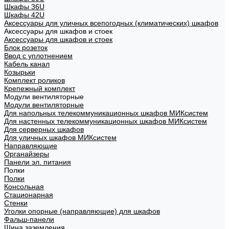
Шкафы 36U
Шкафы 42U
Аксессуары для уличных всепогодных (климатических) шкафов
Аксессуары для шкафов и стоек
Аксессуары для шкафов и стоек
Блок розеток
Ввод с уплотнением
Кабель канал
Козырьки
Комплект роликов
Крепежный комплект
Модули вентиляторные
Модули вентиляторные
Для напольных телекоммуникационных шкафов МИКсистем
Для настенных телекоммуникационных шкафов МИКсистем
Для серверных шкафов
Для уличных шкафов МИКсистем
Направляющие
Органайзеры
Панели эл. питания
Полки
Полки
Консольная
Стационарная
Стенки
Уголки опорные (направляющие) для шкафов
Фальш-панели
Шина заземления