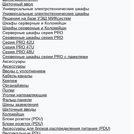
Щеточный ввод
Универсальные электротехнические шкафы
Универсальные электротехнические шкафы
Решения на базе УЭШ МИКсистем
Шкафы серверные и Колокейшн
Шкафы серверные и Колокейшн
Серверные шкафы серия PRO
Серверные шкафы серия PRO
Серия PRO 42U
Серия PRO 47U
Серия PRO 48U
Серверные шкафы серии PRO с ламелями
Аксессуары
Аксессуары
Вводы с уплотнением
Кабель-каналы
Крепеж
Органайзеры
Полки
Уголки направляющие
Фальш-панели
Шины заземления
Щеточные вводы
Колокейшн
Блоки розеток (PDU)
Блоки розеток (PDU)
Аксессуары для блоков распределения питания (PDU)
Вертикальные PDU