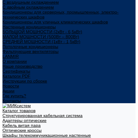
С воздушным охлаждением
С двойным охлаждением
Кондиционеры для серверных, промышленных, электро-
технических шкафов
Кондиционеры для уличных климатических шкафов
Настенные кондиционеры
БОЛЬШОЙ МОЩНОСТИ (2кВт - 6,5кВт)
МАЛОЙ МОЩНОСТИ (500Вт – 800Вт)
СРЕДНЕЙ МОЩНОСТИ (1кВт - 1,5кВт)
Потолочные кондиционеры
Фильтрующие вентиляторы
LANMIR
О компании
Наше производство
Сертификаты
Каталоги PDF
Инструкции по сборке
Новости
Акции
Где купить?
Контакты
Каталог товаров
Структурированная кабельная система
Адаптеры оптические
Кабель витая пара
Оптические кроссы
Шкафы телекоммуникационные настенные