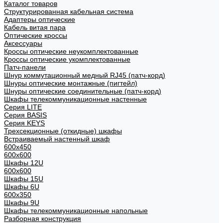
Каталог товаров
Структурированная кабельная система
Адаптеры оптические
Кабель витая пара
Оптические кроссы
Аксессуары
Кроссы оптические неукомплектованные
Кроссы оптические укомплектованные
Патч-панели
Шнур коммутационный медный RJ45 (патч-корд)
Шнуры оптические монтажные (пигтейл)
Шнуры оптические соединительные (патч-корд)
Шкафы телекоммуникационные настенные
Cерия LITE
Cерия BASIS
Cерия KEYS
Трехсекционные (откидные) шкафы
Встраиваемый настенный шкаф
600x450
600x600
Шкафы 12U
600x600
Шкафы 15U
Шкафы 6U
600x350
Шкафы 9U
Шкафы телекоммуникационные напольные
Разборная конструкция