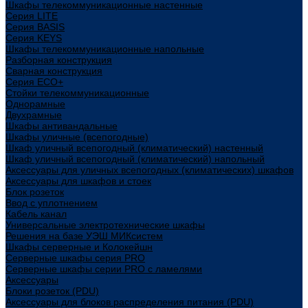
Шкафы телекоммуникационные настенные
Cерия LITE
Cерия BASIS
Cерия KEYS
Шкафы телекоммуникационные напольные
Разборная конструкция
Сварная конструкция
Серия ECO+
Стойки телекоммуникационные
Однорамные
Двухрамные
Шкафы антивандальные
Шкафы уличные (всепогодные)
Шкаф уличный всепогодный (климатический) настенный
Шкаф уличный всепогодный (климатический) напольный
Аксессуары для уличных всепогодных (климатических) шкафов
Аксессуары для шкафов и стоек
Блок розеток
Ввод с уплотнением
Кабель канал
Универсальные электротехнические шкафы
Решения на базе УЭШ МИКсистем
Шкафы серверные и Колокейшн
Серверные шкафы серия PRO
Серверные шкафы серии PRO с ламелями
Аксессуары
Блоки розеток (PDU)
Аксессуары для блоков распределения питания (PDU)