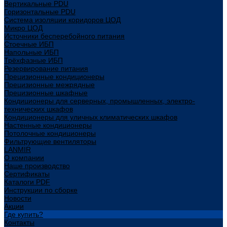
Вертикальные PDU
Горизонтальные PDU
Система изоляции коридоров ЦОД
Микро ЦОД
Источники бесперебойного питания
Стоечные ИБП
Напольные ИБП
Трёхфазные ИБП
Резервирование питания
Прецизионные кондиционеры
Прецизионные межрядные
Прецизионные шкафные
Кондиционеры для серверных, промышленных, электро-
технических шкафов
Кондиционеры для уличных климатических шкафов
Настенные кондиционеры
Потолочные кондиционеры
Фильтрующие вентиляторы
LANMIR
О компании
Наше производство
Сертификаты
Каталоги PDF
Инструкции по сборке
Новости
Акции
Где купить?
Контакты