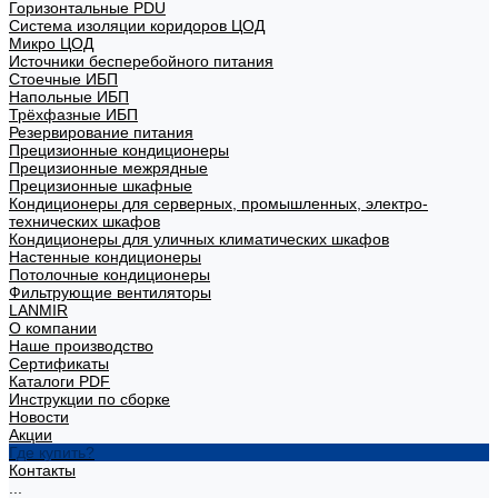
Горизонтальные PDU
Система изоляции коридоров ЦОД
Микро ЦОД
Источники бесперебойного питания
Стоечные ИБП
Напольные ИБП
Трёхфазные ИБП
Резервирование питания
Прецизионные кондиционеры
Прецизионные межрядные
Прецизионные шкафные
Кондиционеры для серверных, промышленных, электро-
технических шкафов
Кондиционеры для уличных климатических шкафов
Настенные кондиционеры
Потолочные кондиционеры
Фильтрующие вентиляторы
LANMIR
О компании
Наше производство
Сертификаты
Каталоги PDF
Инструкции по сборке
Новости
Акции
Где купить?
Контакты
...