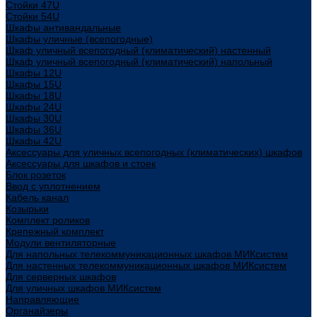
Стойки 47U
Стойки 54U
Шкафы антивандальные
Шкафы уличные (всепогодные)
Шкаф уличный всепогодный (климатический) настенный
Шкаф уличный всепогодный (климатический) напольный
Шкафы 12U
Шкафы 15U
Шкафы 18U
Шкафы 24U
Шкафы 30U
Шкафы 36U
Шкафы 42U
Аксессуары для уличных всепогодных (климатических) шкафов
Аксессуары для шкафов и стоек
Блок розеток
Ввод с уплотнением
Кабель канал
Козырьки
Комплект роликов
Крепежный комплект
Модули вентиляторные
Для напольных телекоммуникационных шкафов МИКсистем
Для настенных телекоммуникационных шкафов МИКсистем
Для серверных шкафов
Для уличных шкафов МИКсистем
Направляющие
Органайзеры