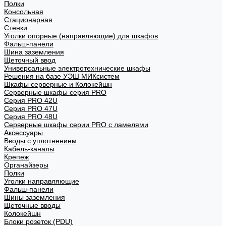
Полки
Консольная
Стационарная
Стенки
Уголки опорные (направляющие) для шкафов
Фальш-панели
Шина заземления
Щеточный ввод
Универсальные электротехнические шкафы
Решения на базе УЭШ МИКсистем
Шкафы серверные и Колокейшн
Серверные шкафы серия PRO
Серия PRO 42U
Серия PRO 47U
Серия PRO 48U
Серверные шкафы серии PRO с ламелями
Аксессуары
Вводы с уплотнением
Кабель-каналы
Крепеж
Органайзеры
Полки
Уголки направляющие
Фальш-панели
Шины заземления
Щеточные вводы
Колокейшн
Блоки розеток (PDU)