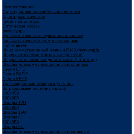
...
Каталог товаров
Структурированная кабельная система
Адаптеры оптические
Кабель витая пара
Оптические кроссы
Аксессуары
Кроссы оптические неукомплектованные
Кроссы оптические укомплектованные
Патч-панели
Шнур коммутационный медный RJ45 (патч-корд)
Шнуры оптические монтажные (пигтейл)
Шнуры оптические соединительные (патч-корд)
Шкафы телекоммуникационные настенные
Cерия LITE
Cерия BASIS
Cерия KEYS
Трехсекционные (откидные) шкафы
Встраиваемый настенный шкаф
600x450
600x600
Шкафы 12U
600x600
Шкафы 15U
Шкафы 6U
600x350
Шкафы 9U
Шкафы телекоммуникационные напольные