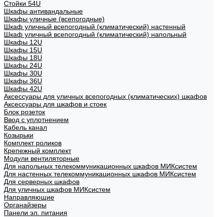
Стойки 54U
Шкафы антивандальные
Шкафы уличные (всепогодные)
Шкаф уличный всепогодный (климатический) настенный
Шкаф уличный всепогодный (климатический) напольный
Шкафы 12U
Шкафы 15U
Шкафы 18U
Шкафы 24U
Шкафы 30U
Шкафы 36U
Шкафы 42U
Аксессуары для уличных всепогодных (климатических) шкафов
Аксессуары для шкафов и стоек
Блок розеток
Ввод с уплотнением
Кабель канал
Козырьки
Комплект роликов
Крепежный комплект
Модули вентиляторные
Для напольных телекоммуникационных шкафов МИКсистем
Для настенных телекоммуникационных шкафов МИКсистем
Для серверных шкафов
Для уличных шкафов МИКсистем
Направляющие
Органайзеры
Панели эл. питания