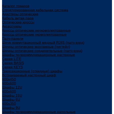
...
Каталог товаров
Структурированная кабельная система
Адаптеры оптические
Кабель витая пара
Оптические кроссы
Аксессуары
Кроссы оптические неукомплектованные
Кроссы оптические укомплектованные
Патч-панели
Шнур коммутационный медный RJ45 (патч-корд)
Шнуры оптические монтажные (пигтейл)
Шнуры оптические соединительные (патч-корд)
Шкафы телекоммуникационные настенные
Cерия LITE
Cерия BASIS
Cерия KEYS
Трехсекционные (откидные) шкафы
Встраиваемый настенный шкаф
600x450
600x600
Шкафы 12U
600x600
Шкафы 15U
Шкафы 6U
600x350
Шкафы 9U
Шкафы телекоммуникационные напольные