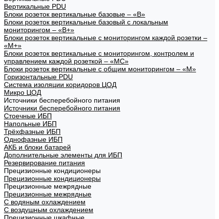
Вертикальные PDU
Блоки розеток вертикальные базовые – «В»
Блоки розеток вертикальные базовый с локальным
мониторингом – «В+»
Блоки розеток вертикальные с мониторингом каждой розетки –
«М+»
Блоки розеток вертикальные с мониторингом, контролем и
управлением каждой розеткой – «МС»
Блоки розеток вертикальные с общим мониторингом – «М»
Горизонтальные PDU
Система изоляции коридоров ЦОД
Микро ЦОД
Источники бесперебойного питания
Источники бесперебойного питания
Стоечные ИБП
Напольные ИБП
Трёхфазные ИБП
Однофазные ИБП
АКБ и блоки батарей
Дополнительные элементы для ИБП
Резервирование питания
Прецизионные кондиционеры
Прецизионные кондиционеры
Прецизионные межрядные
Прецизионные межрядные
С водяным охлаждением
С воздушным охлаждением
Прецизионные шкафные