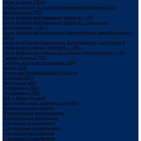
Блоки розеток (PDU)
Аксессуары для блоков распределения питания (PDU)
Вертикальные PDU
Блоки розеток вертикальные базовые – «В»
Блоки розеток вертикальные базовый с локальным
мониторингом – «В+»
Блоки розеток вертикальные с мониторингом каждой розетки –
«М+»
Блоки розеток вертикальные с мониторингом, контролем и
управлением каждой розеткой – «МС»
Блоки розеток вертикальные с общим мониторингом – «М»
Горизонтальные PDU
Система изоляции коридоров ЦОД
Микро ЦОД
Источники бесперебойного питания
Стоечные ИБП
Напольные ИБП
Трёхфазные ИБП
Однофазные ИБП
АКБ и блоки батарей
Дополнительные элементы для ИБП
Резервирование питания
Прецизионные кондиционеры
Прецизионные межрядные
С водяным охлаждением
С воздушным охлаждением
Прецизионные шкафные
С водяным охлаждением