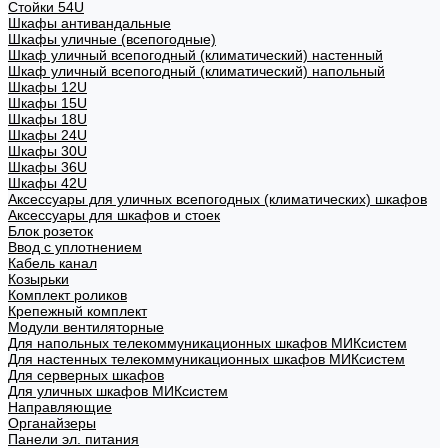
Стойки 54U
Шкафы антивандальные
Шкафы уличные (всепогодные)
Шкаф уличный всепогодный (климатический) настенный
Шкаф уличный всепогодный (климатический) напольный
Шкафы 12U
Шкафы 15U
Шкафы 18U
Шкафы 24U
Шкафы 30U
Шкафы 36U
Шкафы 42U
Аксессуары для уличных всепогодных (климатических) шкафов
Аксессуары для шкафов и стоек
Блок розеток
Ввод с уплотнением
Кабель канал
Козырьки
Комплект роликов
Крепежный комплект
Модули вентиляторные
Для напольных телекоммуникационных шкафов МИКсистем
Для настенных телекоммуникационных шкафов МИКсистем
Для серверных шкафов
Для уличных шкафов МИКсистем
Направляющие
Органайзеры
Панели эл. питания