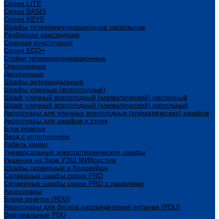
Cерия LITE
Cерия BASIS
Cерия KEYS
Шкафы телекоммуникационные напольные
Разборная конструкция
Сварная конструкция
Серия ECO+
Стойки телекоммуникационные
Однорамные
Двухрамные
Шкафы антивандальные
Шкафы уличные (всепогодные)
Шкаф уличный всепогодный (климатический) настенный
Шкаф уличный всепогодный (климатический) напольный
Аксессуары для уличных всепогодных (климатических) шкафов
Аксессуары для шкафов и стоек
Блок розеток
Ввод с уплотнением
Кабель канал
Универсальные электротехнические шкафы
Решения на базе УЭШ МИКсистем
Шкафы серверные и Колокейшн
Серверные шкафы серия PRO
Серверные шкафы серии PRO с ламелями
Аксессуары
Блоки розеток (PDU)
Аксессуары для блоков распределения питания (PDU)
Вертикальные PDU