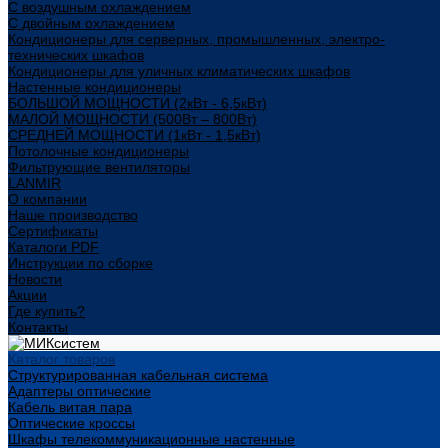
С воздушным охлаждением
С двойным охлаждением
Кондиционеры для серверных, промышленных, электро-
технических шкафов
Кондиционеры для уличных климатических шкафов
Настенные кондиционеры
БОЛЬШОЙ МОЩНОСТИ (2кВт - 6,5кВт)
МАЛОЙ МОЩНОСТИ (500Вт – 800Вт)
СРЕДНЕЙ МОЩНОСТИ (1кВт - 1,5кВт)
Потолочные кондиционеры
Фильтрующие вентиляторы
LANMIR
О компании
Наше производство
Сертификаты
Каталоги PDF
Инструкции по сборке
Новости
Акции
Где купить?
Контакты
Каталог товаров
Структурированная кабельная система
Адаптеры оптические
Кабель витая пара
Оптические кроссы
Шкафы телекоммуникационные настенные