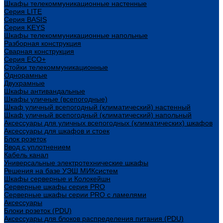
Шкафы телекоммуникационные настенные
Cерия LITE
Cерия BASIS
Cерия KEYS
Шкафы телекоммуникационные напольные
Разборная конструкция
Сварная конструкция
Серия ECO+
Стойки телекоммуникационные
Однорамные
Двухрамные
Шкафы антивандальные
Шкафы уличные (всепогодные)
Шкаф уличный всепогодный (климатический) настенный
Шкаф уличный всепогодный (климатический) напольный
Аксессуары для уличных всепогодных (климатических) шкафов
Аксессуары для шкафов и стоек
Блок розеток
Ввод с уплотнением
Кабель канал
Универсальные электротехнические шкафы
Решения на базе УЭШ МИКсистем
Шкафы серверные и Колокейшн
Серверные шкафы серия PRO
Серверные шкафы серии PRO с ламелями
Аксессуары
Блоки розеток (PDU)
Аксессуары для блоков распределения питания (PDU)