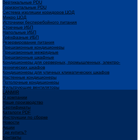
Вертикальные PDU
Горизонтальные PDU
Система изоляции коридоров ЦОД
Микро ЦОД
Источники бесперебойного питания
Стоечные ИБП
Напольные ИБП
Трёхфазные ИБП
Резервирование питания
Прецизионные кондиционеры
Прецизионные межрядные
Прецизионные шкафные
Кондиционеры для серверных, промышленных, электро-
технических шкафов
Кондиционеры для уличных климатических шкафов
Настенные кондиционеры
Потолочные кондиционеры
Фильтрующие вентиляторы
LANMIR
О компании
Наше производство
Сертификаты
Каталоги PDF
Инструкции по сборке
Новости
Акции
Где купить?
Контакты