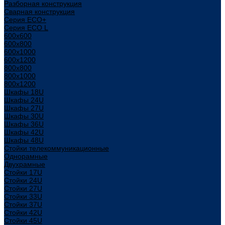
Разборная конструкция
Сварная конструкция
Серия ECO+
Серия ECO L
600x600
600x800
600х1000
600х1200
800x800
800х1000
800х1200
Шкафы 18U
Шкафы 24U
Шкафы 27U
Шкафы 30U
Шкафы 36U
Шкафы 42U
Шкафы 48U
Стойки телекоммуникационные
Однорамные
Двухрамные
Стойки 17U
Стойки 24U
Стойки 27U
Стойки 33U
Стойки 37U
Стойки 42U
Стойки 45U