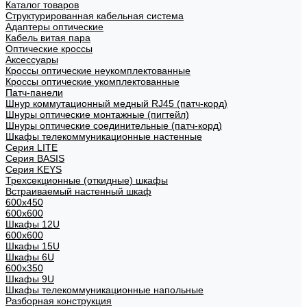
Каталог товаров
Структурированная кабельная система
Адаптеры оптические
Кабель витая пара
Оптические кроссы
Аксессуары
Кроссы оптические неукомплектованные
Кроссы оптические укомплектованные
Патч-панели
Шнур коммутационный медный RJ45 (патч-корд)
Шнуры оптические монтажные (пигтейл)
Шнуры оптические соединительные (патч-корд)
Шкафы телекоммуникационные настенные
Cерия LITE
Cерия BASIS
Cерия KEYS
Трехсекционные (откидные) шкафы
Встраиваемый настенный шкаф
600x450
600x600
Шкафы 12U
600x600
Шкафы 15U
Шкафы 6U
600x350
Шкафы 9U
Шкафы телекоммуникационные напольные
Разборная конструкция