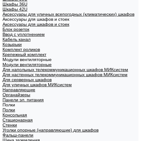
Шкафы 36U
Шкафы 42U
Аксессуары для уличных всепогодных (климатических) шкафов
Аксессуары для шкафов и стоек
Аксессуары для шкафов и стоек
Блок розеток
Ввод с уплотнением
Кабель канал
Козырьки
Комплект роликов
Крепежный комплект
Модули вентиляторные
Модули вентиляторные
Для напольных телекоммуникационных шкафов МИКсистем
Для настенных телекоммуникационных шкафов МИКсистем
Для серверных шкафов
Для уличных шкафов МИКсистем
Направляющие
Органайзеры
Панели эл. питания
Полки
Полки
Консольная
Стационарная
Стенки
Уголки опорные (направляющие) для шкафов
Фальш-панели
Шина заземления