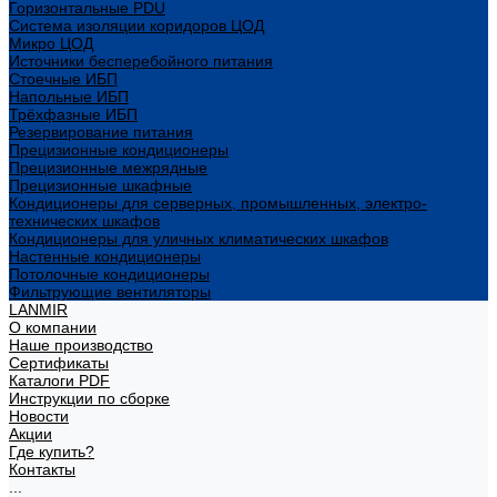
Горизонтальные PDU
Система изоляции коридоров ЦОД
Микро ЦОД
Источники бесперебойного питания
Стоечные ИБП
Напольные ИБП
Трёхфазные ИБП
Резервирование питания
Прецизионные кондиционеры
Прецизионные межрядные
Прецизионные шкафные
Кондиционеры для серверных, промышленных, электро-
технических шкафов
Кондиционеры для уличных климатических шкафов
Настенные кондиционеры
Потолочные кондиционеры
Фильтрующие вентиляторы
LANMIR
О компании
Наше производство
Сертификаты
Каталоги PDF
Инструкции по сборке
Новости
Акции
Где купить?
Контакты
...