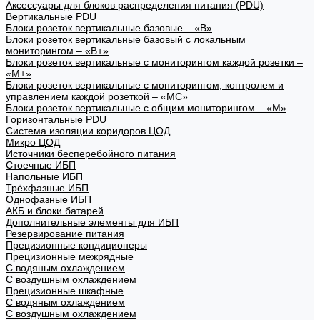
Аксессуары для блоков распределения питания (PDU)
Вертикальные PDU
Блоки розеток вертикальные базовые – «В»
Блоки розеток вертикальные базовый с локальным
мониторингом – «В+»
Блоки розеток вертикальные с мониторингом каждой розетки –
«М+»
Блоки розеток вертикальные с мониторингом, контролем и
управлением каждой розеткой – «МС»
Блоки розеток вертикальные с общим мониторингом – «М»
Горизонтальные PDU
Система изоляции коридоров ЦОД
Микро ЦОД
Источники бесперебойного питания
Стоечные ИБП
Напольные ИБП
Трёхфазные ИБП
Однофазные ИБП
АКБ и блоки батарей
Дополнительные элементы для ИБП
Резервирование питания
Прецизионные кондиционеры
Прецизионные межрядные
С водяным охлаждением
С воздушным охлаждением
Прецизионные шкафные
С водяным охлаждением
С воздушным охлаждением