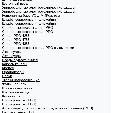
Щеточный ввод
Универсальные электротехнические шкафы
Универсальные электротехнические шкафы
Решения на базе УЭШ МИКсистем
Шкафы серверные и Колокейшн
Шкафы серверные и Колокейшн
Серверные шкафы серия PRO
Серверные шкафы серия PRO
Серия PRO 42U
Серия PRO 47U
Серия PRO 48U
Серверные шкафы серии PRO с ламелями
Аксессуары
Аксессуары
Вводы с уплотнением
Кабель-каналы
Крепеж
Органайзеры
Полки
Уголки направляющие
Фальш-панели
Шины заземления
Щеточные вводы
Колокейшн
Блоки розеток (PDU)
Блоки розеток (PDU)
Аксессуары для блоков распределения питания (PDU)
Вертикальные PDU