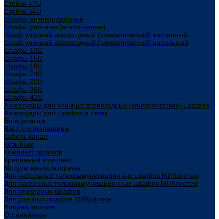
Стойки 47U
Стойки 54U
Шкафы антивандальные
Шкафы уличные (всепогодные)
Шкаф уличный всепогодный (климатический) настенный
Шкаф уличный всепогодный (климатический) напольный
Шкафы 12U
Шкафы 15U
Шкафы 18U
Шкафы 24U
Шкафы 30U
Шкафы 36U
Шкафы 42U
Аксессуары для уличных всепогодных (климатических) шкафов
Аксессуары для шкафов и стоек
Блок розеток
Ввод с уплотнением
Кабель канал
Козырьки
Комплект роликов
Крепежный комплект
Модули вентиляторные
Для напольных телекоммуникационных шкафов МИКсистем
Для настенных телекоммуникационных шкафов МИКсистем
Для серверных шкафов
Для уличных шкафов МИКсистем
Направляющие
Органайзеры