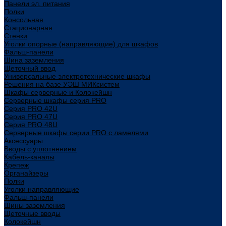
Панели эл. питания
Полки
Консольная
Стационарная
Стенки
Уголки опорные (направляющие) для шкафов
Фальш-панели
Шина заземления
Щеточный ввод
Универсальные электротехнические шкафы
Решения на базе УЭШ МИКсистем
Шкафы серверные и Колокейшн
Серверные шкафы серия PRO
Серия PRO 42U
Серия PRO 47U
Серия PRO 48U
Серверные шкафы серии PRO с ламелями
Аксессуары
Вводы с уплотнением
Кабель-каналы
Крепеж
Органайзеры
Полки
Уголки направляющие
Фальш-панели
Шины заземления
Щеточные вводы
Колокейшн