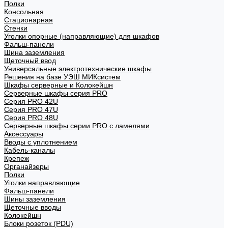
Полки
Консольная
Стационарная
Стенки
Уголки опорные (направляющие) для шкафов
Фальш-панели
Шина заземления
Щеточный ввод
Универсальные электротехнические шкафы
Решения на базе УЭШ МИКсистем
Шкафы серверные и Колокейшн
Серверные шкафы серия PRO
Серия PRO 42U
Серия PRO 47U
Серия PRO 48U
Серверные шкафы серии PRO с ламелями
Аксессуары
Вводы с уплотнением
Кабель-каналы
Крепеж
Органайзеры
Полки
Уголки направляющие
Фальш-панели
Шины заземления
Щеточные вводы
Колокейшн
Блоки розеток (PDU)