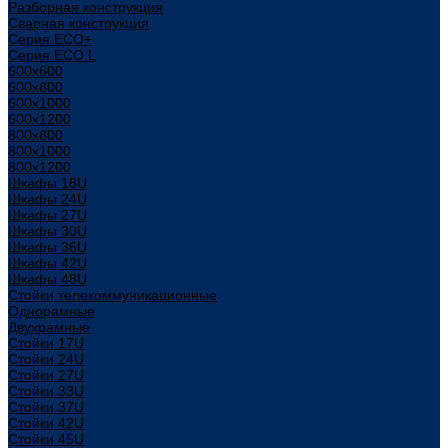
Разборная конструкция
Сварная конструкция
Серия ECO+
Серия ECO L
600x600
600x800
600х1000
600х1200
800x800
800х1000
800х1200
Шкафы 18U
Шкафы 24U
Шкафы 27U
Шкафы 30U
Шкафы 36U
Шкафы 42U
Шкафы 48U
Стойки телекоммуникационные
Однорамные
Двухрамные
Стойки 17U
Стойки 24U
Стойки 27U
Стойки 33U
Стойки 37U
Стойки 42U
Стойки 45U