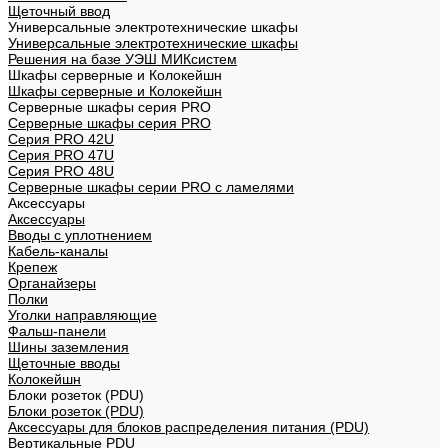
Щеточный ввод
Универсальные электротехнические шкафы
Универсальные электротехнические шкафы
Решения на базе УЭШ МИКсистем
Шкафы серверные и Колокейшн
Шкафы серверные и Колокейшн
Серверные шкафы серия PRO
Серверные шкафы серия PRO
Серия PRO 42U
Серия PRO 47U
Серия PRO 48U
Серверные шкафы серии PRO с ламелями
Аксессуары
Аксессуары
Вводы с уплотнением
Кабель-каналы
Крепеж
Органайзеры
Полки
Уголки направляющие
Фальш-панели
Шины заземления
Щеточные вводы
Колокейшн
Блоки розеток (PDU)
Блоки розеток (PDU)
Аксессуары для блоков распределения питания (PDU)
Вертикальные PDU