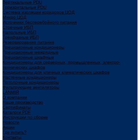
Вертикальные PDU
Горизонтальные PDU
Система изоляции коридоров ЦОД
Микро ЦОД
Источники бесперебойного питания
Стоечные ИБП
Напольные ИБП
Трёхфазные ИБП
Резервирование питания
Прецизионные кондиционеры
Прецизионные межрядные
Прецизионные шкафные
Кондиционеры для серверных, промышленных, электро-
технических шкафов
Кондиционеры для уличных климатических шкафов
Настенные кондиционеры
Потолочные кондиционеры
Фильтрующие вентиляторы
LANMIR
О компании
Наше производство
Сертификаты
Каталоги PDF
Инструкции по сборке
Новости
Акции
Где купить?
Контакты