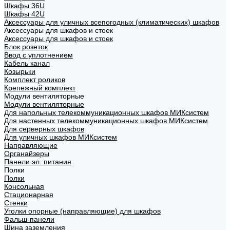
Шкафы 36U
Шкафы 42U
Аксессуары для уличных всепогодных (климатических) шкафов
Аксессуары для шкафов и стоек
Аксессуары для шкафов и стоек
Блок розеток
Ввод с уплотнением
Кабель канал
Козырьки
Комплект роликов
Крепежный комплект
Модули вентиляторные
Модули вентиляторные
Для напольных телекоммуникационных шкафов МИКсистем
Для настенных телекоммуникационных шкафов МИКсистем
Для серверных шкафов
Для уличных шкафов МИКсистем
Направляющие
Органайзеры
Панели эл. питания
Полки
Полки
Консольная
Стационарная
Стенки
Уголки опорные (направляющие) для шкафов
Фальш-панели
Шина заземления