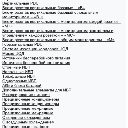
Вертикальные PDU
Блоки розеток вертикальные базовые – «В»
Блоки розеток вертикальные базовый с локальным
мониторингом – «В+»
Блоки розеток вертикальные с мониторингом каждой розетки –
«М+»
Блоки розеток вертикальные с мониторингом, контролем и
управлением каждой розеткой – «МС»
Блоки розеток вертикальные с общим мониторингом – «М»
Горизонтальные PDU
Система изоляции коридоров ЦОД
Микро ЦОД
Источники бесперебойного питания
Источники бесперебойного питания
Стоечные ИБП
Напольные ИБП
Трёхфазные ИБП
Однофазные ИБП
АКБ и блоки батарей
Дополнительные элементы для ИБП
Резервирование питания
Прецизионные кондиционеры
Прецизионные кондиционеры
Прецизионные межрядные
Прецизионные межрядные
С водяным охлаждением
С воздушным охлаждением
Прецизионные шкафные