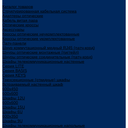
...
Каталог товаров
Структурированная кабельная система
Адаптеры оптические
Кабель витая пара
Оптические кроссы
Аксессуары
Кроссы оптические неукомплектованные
Кроссы оптические укомплектованные
Патч-панели
Шнур коммутационный медный RJ45 (патч-корд)
Шнуры оптические монтажные (пигтейл)
Шнуры оптические соединительные (патч-корд)
Шкафы телекоммуникационные настенные
Cерия LITE
Cерия BASIS
Cерия KEYS
Трехсекционные (откидные) шкафы
Встраиваемый настенный шкаф
600x450
600x600
Шкафы 12U
600x600
Шкафы 15U
Шкафы 6U
600x350
Шкафы 9U
Шкафы телекоммуникационные напольные