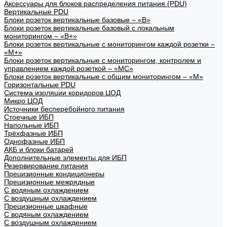
Аксессуары для блоков распределения питания (PDU)
Вертикальные PDU
Блоки розеток вертикальные базовые – «В»
Блоки розеток вертикальные базовый с локальным
мониторингом – «В+»
Блоки розеток вертикальные с мониторингом каждой розетки –
«М+»
Блоки розеток вертикальные с мониторингом, контролем и
управлением каждой розеткой – «МС»
Блоки розеток вертикальные с общим мониторингом – «М»
Горизонтальные PDU
Система изоляции коридоров ЦОД
Микро ЦОД
Источники бесперебойного питания
Стоечные ИБП
Напольные ИБП
Трёхфазные ИБП
Однофазные ИБП
АКБ и блоки батарей
Дополнительные элементы для ИБП
Резервирование питания
Прецизионные кондиционеры
Прецизионные межрядные
С водяным охлаждением
С воздушным охлаждением
Прецизионные шкафные
С водяным охлаждением
С воздушным охлаждением