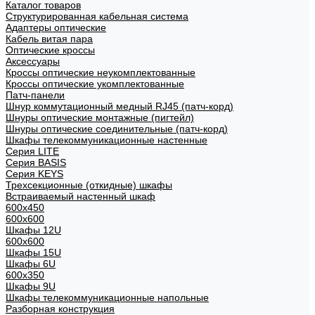
Каталог товаров
Структурированная кабельная система
Адаптеры оптические
Кабель витая пара
Оптические кроссы
Аксессуары
Кроссы оптические неукомплектованные
Кроссы оптические укомплектованные
Патч-панели
Шнур коммутационный медный RJ45 (патч-корд)
Шнуры оптические монтажные (пигтейл)
Шнуры оптические соединительные (патч-корд)
Шкафы телекоммуникационные настенные
Cерия LITE
Cерия BASIS
Cерия KEYS
Трехсекционные (откидные) шкафы
Встраиваемый настенный шкаф
600x450
600x600
Шкафы 12U
600x600
Шкафы 15U
Шкафы 6U
600x350
Шкафы 9U
Шкафы телекоммуникационные напольные
Разборная конструкция