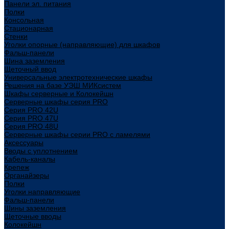
Панели эл. питания
Полки
Консольная
Стационарная
Стенки
Уголки опорные (направляющие) для шкафов
Фальш-панели
Шина заземления
Щеточный ввод
Универсальные электротехнические шкафы
Решения на базе УЭШ МИКсистем
Шкафы серверные и Колокейшн
Серверные шкафы серия PRO
Серия PRO 42U
Серия PRO 47U
Серия PRO 48U
Серверные шкафы серии PRO с ламелями
Аксессуары
Вводы с уплотнением
Кабель-каналы
Крепеж
Органайзеры
Полки
Уголки направляющие
Фальш-панели
Шины заземления
Щеточные вводы
Колокейшн