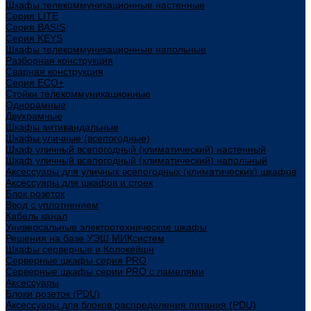
Шкафы телекоммуникационные настенные
Cерия LITE
Cерия BASIS
Cерия KEYS
Шкафы телекоммуникационные напольные
Разборная конструкция
Сварная конструкция
Серия ECO+
Стойки телекоммуникационные
Однорамные
Двухрамные
Шкафы антивандальные
Шкафы уличные (всепогодные)
Шкаф уличный всепогодный (климатический) настенный
Шкаф уличный всепогодный (климатический) напольный
Аксессуары для уличных всепогодных (климатических) шкафов
Аксессуары для шкафов и стоек
Блок розеток
Ввод с уплотнением
Кабель канал
Универсальные электротехнические шкафы
Решения на базе УЭШ МИКсистем
Шкафы серверные и Колокейшн
Серверные шкафы серия PRO
Серверные шкафы серии PRO с ламелями
Аксессуары
Блоки розеток (PDU)
Аксессуары для блоков распределения питания (PDU)