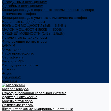
С воздушным охлаждением
С двойным охлаждением
Кондиционеры для серверных, промышленных, электро-
технических шкафов
Кондиционеры для уличных климатических шкафов
Настенные кондиционеры
БОЛЬШОЙ МОЩНОСТИ (2кВт - 6,5кВт)
МАЛОЙ МОЩНОСТИ (500Вт – 800Вт)
СРЕДНЕЙ МОЩНОСТИ (1кВт - 1,5кВт)
Потолочные кондиционеры
Фильтрующие вентиляторы
LANMIR
О компании
Наше производство
Сертификаты
Каталоги PDF
Инструкции по сборке
Новости
Акции
Где купить?
Контакты
Каталог товаров
Структурированная кабельная система
Адаптеры оптические
Кабель витая пара
Оптические кроссы
Шкафы телекоммуникационные настенные