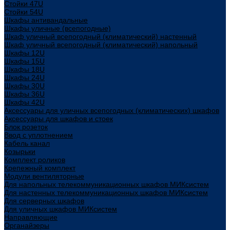
Стойки 47U
Стойки 54U
Шкафы антивандальные
Шкафы уличные (всепогодные)
Шкаф уличный всепогодный (климатический) настенный
Шкаф уличный всепогодный (климатический) напольный
Шкафы 12U
Шкафы 15U
Шкафы 18U
Шкафы 24U
Шкафы 30U
Шкафы 36U
Шкафы 42U
Аксессуары для уличных всепогодных (климатических) шкафов
Аксессуары для шкафов и стоек
Блок розеток
Ввод с уплотнением
Кабель канал
Козырьки
Комплект роликов
Крепежный комплект
Модули вентиляторные
Для напольных телекоммуникационных шкафов МИКсистем
Для настенных телекоммуникационных шкафов МИКсистем
Для серверных шкафов
Для уличных шкафов МИКсистем
Направляющие
Органайзеры