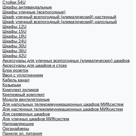
Стойки 54U
Шкафы антивандальные
Шкафы уличные (всепогодные)
Шкаф уличный всепогодный (климатический) настенный
Шкаф уличный всепогодный (климатический) напольный
Шкафы 12U
Шкафы 15U
Шкафы 18U
Шкафы 24U
Шкафы 30U
Шкафы 36U
Шкафы 42U
Аксессуары для уличных всепогодных (климатических) шкафов
Аксессуары для шкафов и стоек
Блок розеток
Ввод с уплотнением
Кабель канал
Козырьки
Комплект роликов
Крепежный комплект
Модули вентиляторные
Для напольных телекоммуникационных шкафов МИКсистем
Для настенных телекоммуникационных шкафов МИКсистем
Для серверных шкафов
Для уличных шкафов МИКсистем
Направляющие
Органайзеры
Панели эл. питания