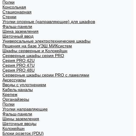
Полки
Консольная
Стационарная
Стенки
Уголки опорные (направляющие) для шкафов
Фальш-панели
Шина заземления
Щеточный ввод
Универсальные электротехнические шкафы
Решения на базе УЭШ МИКсистем
Шкафы серверные и Колокейшн
Серверные шкафы серия PRO
Серия PRO 42U
Серия PRO 47U
Серия PRO 48U
Серверные шкафы серии PRO с ламелями
Аксессуары
Вводы с уплотнением
Кабель-каналы
Крепеж
Органайзеры
Полки
Уголки направляющие
Фальш-панели
Шины заземления
Щеточные вводы
Колокейшн
Блоки розеток (PDU)