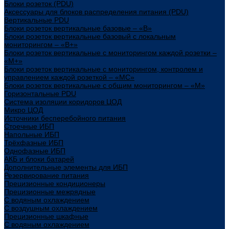
Блоки розеток (PDU)
Аксессуары для блоков распределения питания (PDU)
Вертикальные PDU
Блоки розеток вертикальные базовые – «В»
Блоки розеток вертикальные базовый с локальным
мониторингом – «В+»
Блоки розеток вертикальные с мониторингом каждой розетки –
«М+»
Блоки розеток вертикальные с мониторингом, контролем и
управлением каждой розеткой – «МС»
Блоки розеток вертикальные с общим мониторингом – «М»
Горизонтальные PDU
Система изоляции коридоров ЦОД
Микро ЦОД
Источники бесперебойного питания
Стоечные ИБП
Напольные ИБП
Трёхфазные ИБП
Однофазные ИБП
АКБ и блоки батарей
Дополнительные элементы для ИБП
Резервирование питания
Прецизионные кондиционеры
Прецизионные межрядные
С водяным охлаждением
С воздушным охлаждением
Прецизионные шкафные
С водяным охлаждением