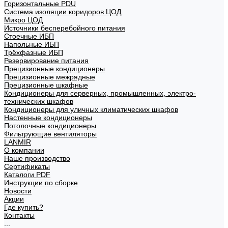
Горизонтальные PDU
Система изоляции коридоров ЦОД
Микро ЦОД
Источники бесперебойного питания
Стоечные ИБП
Напольные ИБП
Трёхфазные ИБП
Резервирование питания
Прецизионные кондиционеры
Прецизионные межрядные
Прецизионные шкафные
Кондиционеры для серверных, промышленных, электро-
технических шкафов
Кондиционеры для уличных климатических шкафов
Настенные кондиционеры
Потолочные кондиционеры
Фильтрующие вентиляторы
LANMIR
О компании
Наше производство
Сертификаты
Каталоги PDF
Инструкции по сборке
Новости
Акции
Где купить?
Контакты
...