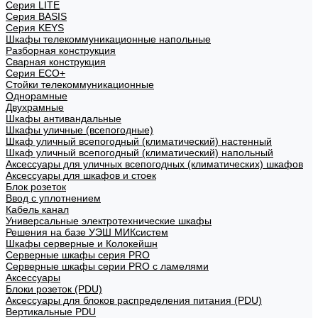
Cерия LITE
Cерия BASIS
Cерия KEYS
Шкафы телекоммуникационные напольные
Разборная конструкция
Сварная конструкция
Серия ECO+
Стойки телекоммуникационные
Однорамные
Двухрамные
Шкафы антивандальные
Шкафы уличные (всепогодные)
Шкаф уличный всепогодный (климатический) настенный
Шкаф уличный всепогодный (климатический) напольный
Аксессуары для уличных всепогодных (климатических) шкафов
Аксессуары для шкафов и стоек
Блок розеток
Ввод с уплотнением
Кабель канал
Универсальные электротехнические шкафы
Решения на базе УЭШ МИКсистем
Шкафы серверные и Колокейшн
Серверные шкафы серия PRO
Серверные шкафы серии PRO с ламелями
Аксессуары
Блоки розеток (PDU)
Аксессуары для блоков распределения питания (PDU)
Вертикальные PDU