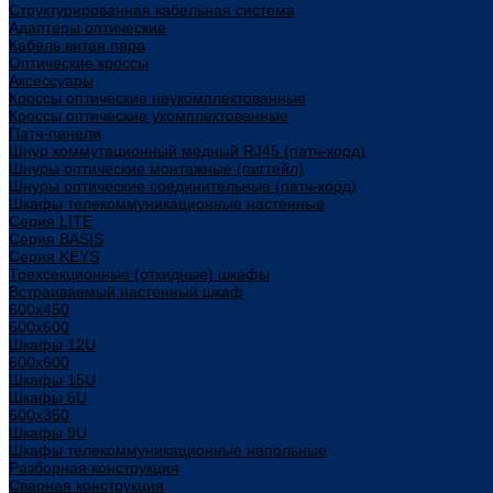
Структурированная кабельная система
Адаптеры оптические
Кабель витая пара
Оптические кроссы
Аксессуары
Кроссы оптические неукомплектованные
Кроссы оптические укомплектованные
Патч-панели
Шнур коммутационный медный RJ45 (патч-корд)
Шнуры оптические монтажные (пигтейл)
Шнуры оптические соединительные (патч-корд)
Шкафы телекоммуникационные настенные
Cерия LITE
Cерия BASIS
Cерия KEYS
Трехсекционные (откидные) шкафы
Встраиваемый настенный шкаф
600x450
600x600
Шкафы 12U
600x600
Шкафы 15U
Шкафы 6U
600x350
Шкафы 9U
Шкафы телекоммуникационные напольные
Разборная конструкция
Сварная конструкция