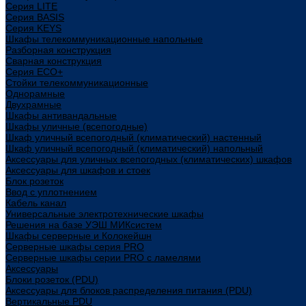
Cерия LITE
Cерия BASIS
Cерия KEYS
Шкафы телекоммуникационные напольные
Разборная конструкция
Сварная конструкция
Серия ECO+
Стойки телекоммуникационные
Однорамные
Двухрамные
Шкафы антивандальные
Шкафы уличные (всепогодные)
Шкаф уличный всепогодный (климатический) настенный
Шкаф уличный всепогодный (климатический) напольный
Аксессуары для уличных всепогодных (климатических) шкафов
Аксессуары для шкафов и стоек
Блок розеток
Ввод с уплотнением
Кабель канал
Универсальные электротехнические шкафы
Решения на базе УЭШ МИКсистем
Шкафы серверные и Колокейшн
Серверные шкафы серия PRO
Серверные шкафы серии PRO с ламелями
Аксессуары
Блоки розеток (PDU)
Аксессуары для блоков распределения питания (PDU)
Вертикальные PDU