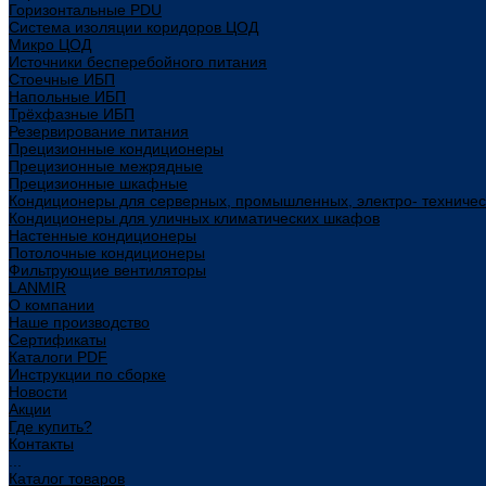
Горизонтальные PDU
Система изоляции коридоров ЦОД
Микро ЦОД
Источники бесперебойного питания
Стоечные ИБП
Напольные ИБП
Трёхфазные ИБП
Резервирование питания
Прецизионные кондиционеры
Прецизионные межрядные
Прецизионные шкафные
Кондиционеры для серверных, промышленных, электро- техниче
Кондиционеры для уличных климатических шкафов
Настенные кондиционеры
Потолочные кондиционеры
Фильтрующие вентиляторы
LANMIR
О компании
Наше производство
Сертификаты
Каталоги PDF
Инструкции по сборке
Новости
Акции
Где купить?
Контакты
...
Каталог товаров