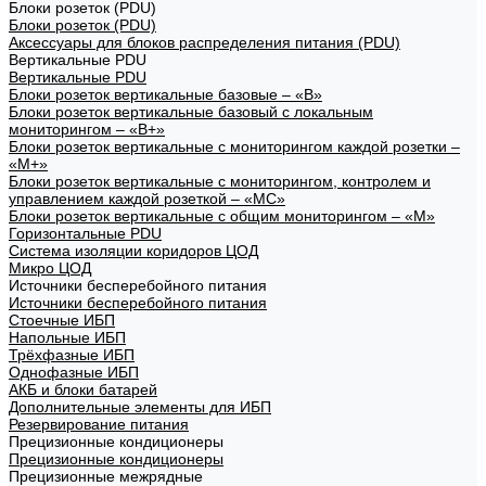
Блоки розеток (PDU)
Блоки розеток (PDU)
Аксессуары для блоков распределения питания (PDU)
Вертикальные PDU
Вертикальные PDU
Блоки розеток вертикальные базовые – «В»
Блоки розеток вертикальные базовый с локальным
мониторингом – «В+»
Блоки розеток вертикальные с мониторингом каждой розетки –
«М+»
Блоки розеток вертикальные с мониторингом, контролем и
управлением каждой розеткой – «МС»
Блоки розеток вертикальные с общим мониторингом – «М»
Горизонтальные PDU
Система изоляции коридоров ЦОД
Микро ЦОД
Источники бесперебойного питания
Источники бесперебойного питания
Стоечные ИБП
Напольные ИБП
Трёхфазные ИБП
Однофазные ИБП
АКБ и блоки батарей
Дополнительные элементы для ИБП
Резервирование питания
Прецизионные кондиционеры
Прецизионные кондиционеры
Прецизионные межрядные