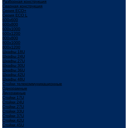
Разборная конструкция
Сварная конструкция
Серия ECO+
Серия ECO L
600x600
600x800
600х1000
600х1200
800x800
800х1000
800х1200
Шкафы 18U
Шкафы 24U
Шкафы 27U
Шкафы 30U
Шкафы 36U
Шкафы 42U
Шкафы 48U
Стойки телекоммуникационные
Однорамные
Двухрамные
Стойки 17U
Стойки 24U
Стойки 27U
Стойки 33U
Стойки 37U
Стойки 42U
Стойки 45U