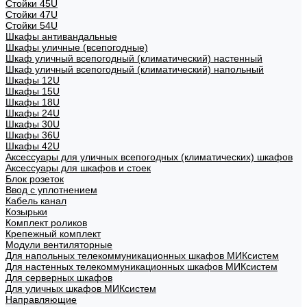
Стойки 45U
Стойки 47U
Стойки 54U
Шкафы антивандальные
Шкафы уличные (всепогодные)
Шкаф уличный всепогодный (климатический) настенный
Шкаф уличный всепогодный (климатический) напольный
Шкафы 12U
Шкафы 15U
Шкафы 18U
Шкафы 24U
Шкафы 30U
Шкафы 36U
Шкафы 42U
Аксессуары для уличных всепогодных (климатических) шкафов
Аксессуары для шкафов и стоек
Блок розеток
Ввод с уплотнением
Кабель канал
Козырьки
Комплект роликов
Крепежный комплект
Модули вентиляторные
Для напольных телекоммуникационных шкафов МИКсистем
Для настенных телекоммуникационных шкафов МИКсистем
Для серверных шкафов
Для уличных шкафов МИКсистем
Направляющие