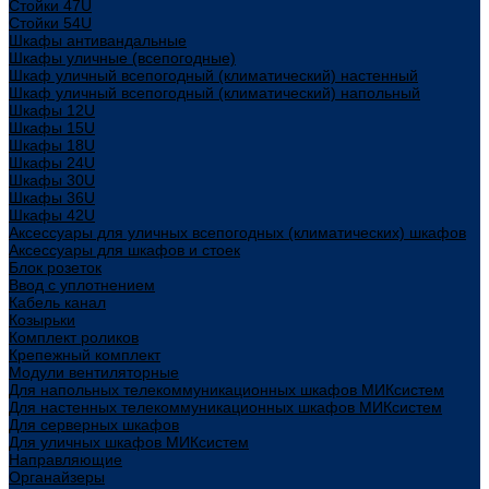
Стойки 47U
Стойки 54U
Шкафы антивандальные
Шкафы уличные (всепогодные)
Шкаф уличный всепогодный (климатический) настенный
Шкаф уличный всепогодный (климатический) напольный
Шкафы 12U
Шкафы 15U
Шкафы 18U
Шкафы 24U
Шкафы 30U
Шкафы 36U
Шкафы 42U
Аксессуары для уличных всепогодных (климатических) шкафов
Аксессуары для шкафов и стоек
Блок розеток
Ввод с уплотнением
Кабель канал
Козырьки
Комплект роликов
Крепежный комплект
Модули вентиляторные
Для напольных телекоммуникационных шкафов МИКсистем
Для настенных телекоммуникационных шкафов МИКсистем
Для серверных шкафов
Для уличных шкафов МИКсистем
Направляющие
Органайзеры