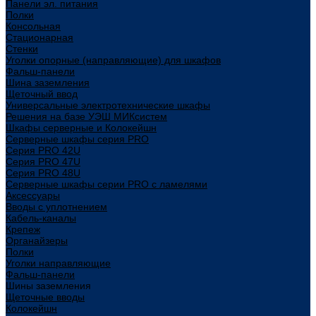
Панели эл. питания
Полки
Консольная
Стационарная
Стенки
Уголки опорные (направляющие) для шкафов
Фальш-панели
Шина заземления
Щеточный ввод
Универсальные электротехнические шкафы
Решения на базе УЭШ МИКсистем
Шкафы серверные и Колокейшн
Серверные шкафы серия PRO
Серия PRO 42U
Серия PRO 47U
Серия PRO 48U
Серверные шкафы серии PRO с ламелями
Аксессуары
Вводы с уплотнением
Кабель-каналы
Крепеж
Органайзеры
Полки
Уголки направляющие
Фальш-панели
Шины заземления
Щеточные вводы
Колокейшн