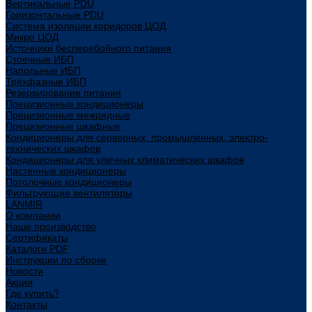
Вертикальные PDU
Горизонтальные PDU
Система изоляции коридоров ЦОД
Микро ЦОД
Источники бесперебойного питания
Стоечные ИБП
Напольные ИБП
Трёхфазные ИБП
Резервирование питания
Прецизионные кондиционеры
Прецизионные межрядные
Прецизионные шкафные
Кондиционеры для серверных, промышленных, электро-
технических шкафов
Кондиционеры для уличных климатических шкафов
Настенные кондиционеры
Потолочные кондиционеры
Фильтрующие вентиляторы
LANMIR
О компании
Наше производство
Сертификаты
Каталоги PDF
Инструкции по сборке
Новости
Акции
Где купить?
Контакты