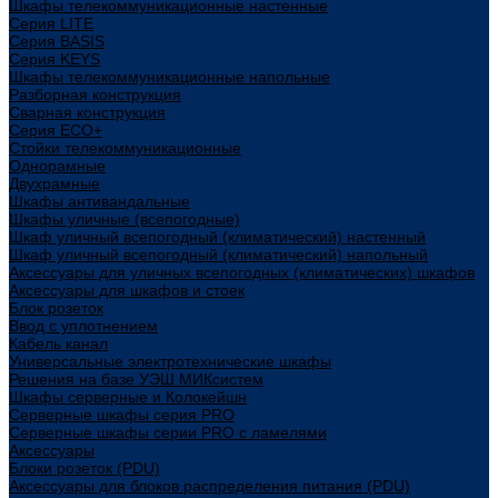
Шкафы телекоммуникационные настенные
Cерия LITE
Cерия BASIS
Cерия KEYS
Шкафы телекоммуникационные напольные
Разборная конструкция
Сварная конструкция
Серия ECO+
Стойки телекоммуникационные
Однорамные
Двухрамные
Шкафы антивандальные
Шкафы уличные (всепогодные)
Шкаф уличный всепогодный (климатический) настенный
Шкаф уличный всепогодный (климатический) напольный
Аксессуары для уличных всепогодных (климатических) шкафов
Аксессуары для шкафов и стоек
Блок розеток
Ввод с уплотнением
Кабель канал
Универсальные электротехнические шкафы
Решения на базе УЭШ МИКсистем
Шкафы серверные и Колокейшн
Серверные шкафы серия PRO
Серверные шкафы серии PRO с ламелями
Аксессуары
Блоки розеток (PDU)
Аксессуары для блоков распределения питания (PDU)