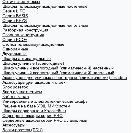
Оптические кроссы
Шкафы телекоммуникационные настенные
Cерия LITE
Cерия BASIS
Cерия KEYS
Шкафы телекоммуникационные напольные
Разборная конструкция
Сварная конструкция
Серия ECO+
Стойки телекоммуникационные
Однорамные
Двухрамные
Шкафы антивандальные
Шкафы уличные (всепогодные)
Шкаф уличный всепогодный (климатический) настенный
Шкаф уличный всепогодный (климатический) напольный
Аксессуары для уличных всепогодных (климатических) шкафов
Аксессуары для шкафов и стоек
Блок розеток
Ввод с уплотнением
Кабель канал
Универсальные электротехнические шкафы
Решения на базе УЭШ МИКсистем
Шкафы серверные и Колокейшн
Серверные шкафы серия PRO
Серверные шкафы серии PRO с ламелями
Аксессуары
Блоки розеток (PDU)