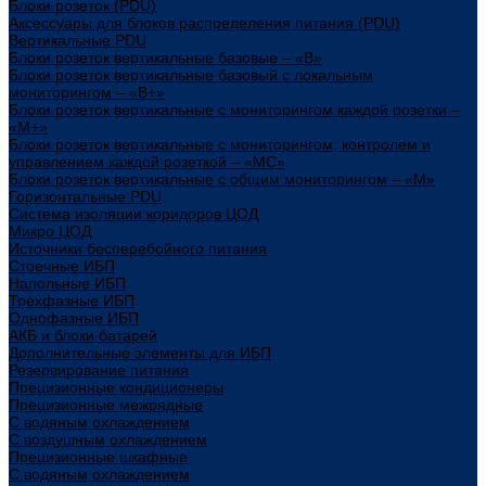
Блоки розеток (PDU)
Аксессуары для блоков распределения питания (PDU)
Вертикальные PDU
Блоки розеток вертикальные базовые – «В»
Блоки розеток вертикальные базовый с локальным
мониторингом – «В+»
Блоки розеток вертикальные с мониторингом каждой розетки –
«М+»
Блоки розеток вертикальные с мониторингом, контролем и
управлением каждой розеткой – «МС»
Блоки розеток вертикальные с общим мониторингом – «М»
Горизонтальные PDU
Система изоляции коридоров ЦОД
Микро ЦОД
Источники бесперебойного питания
Стоечные ИБП
Напольные ИБП
Трёхфазные ИБП
Однофазные ИБП
АКБ и блоки батарей
Дополнительные элементы для ИБП
Резервирование питания
Прецизионные кондиционеры
Прецизионные межрядные
С водяным охлаждением
С воздушным охлаждением
Прецизионные шкафные
С водяным охлаждением