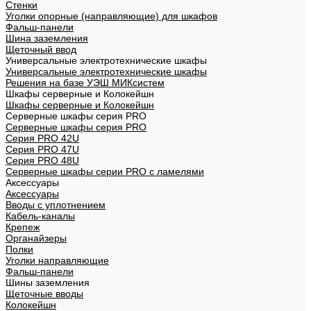
Стенки
Уголки опорные (направляющие) для шкафов
Фальш-панели
Шина заземления
Щеточный ввод
Универсальные электротехнические шкафы
Универсальные электротехнические шкафы
Решения на базе УЭШ МИКсистем
Шкафы серверные и Колокейшн
Шкафы серверные и Колокейшн
Серверные шкафы серия PRO
Серверные шкафы серия PRO
Серия PRO 42U
Серия PRO 47U
Серия PRO 48U
Серверные шкафы серии PRO с ламелями
Аксессуары
Аксессуары
Вводы с уплотнением
Кабель-каналы
Крепеж
Органайзеры
Полки
Уголки направляющие
Фальш-панели
Шины заземления
Щеточные вводы
Колокейшн