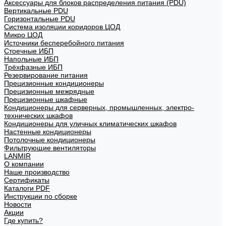
Аксессуары для блоков распределения питания (PDU)
Вертикальные PDU
Горизонтальные PDU
Система изоляции коридоров ЦОД
Микро ЦОД
Источники бесперебойного питания
Стоечные ИБП
Напольные ИБП
Трёхфазные ИБП
Резервирование питания
Прецизионные кондиционеры
Прецизионные межрядные
Прецизионные шкафные
Кондиционеры для серверных, промышленных, электро-
технических шкафов
Кондиционеры для уличных климатических шкафов
Настенные кондиционеры
Потолочные кондиционеры
Фильтрующие вентиляторы
LANMIR
О компании
Наше производство
Сертификаты
Каталоги PDF
Инструкции по сборке
Новости
Акции
Где купить?