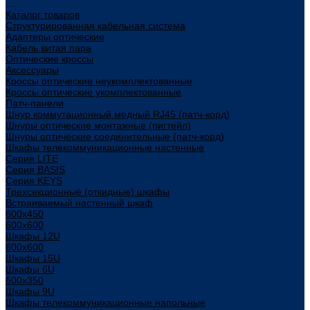
...
Каталог товаров
Структурированная кабельная система
Адаптеры оптические
Кабель витая пара
Оптические кроссы
Аксессуары
Кроссы оптические неукомплектованные
Кроссы оптические укомплектованные
Патч-панели
Шнур коммутационный медный RJ45 (патч-корд)
Шнуры оптические монтажные (пигтейл)
Шнуры оптические соединительные (патч-корд)
Шкафы телекоммуникационные настенные
Cерия LITE
Cерия BASIS
Cерия KEYS
Трехсекционные (откидные) шкафы
Встраиваемый настенный шкаф
600x450
600x600
Шкафы 12U
600x600
Шкафы 15U
Шкафы 6U
600x350
Шкафы 9U
Шкафы телекоммуникационные напольные