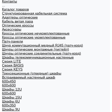
Контакты
...
Каталог товаров
Структурированная кабельная система
Адаптеры оптические
Кабель витая пара
Оптические кроссы
Аксессуары
Кроссы оптические неукомплектованные
Кроссы оптические укомплектованные
Патч-панели
Шнур коммутационный медный RJ45 (патч-корд)
Шнуры оптические монтажные (пигтейл)
Шнуры оптические соединительные (патч-корд)
Шкафы телекоммуникационные настенные
Cерия LITE
Cерия BASIS
Cерия KEYS
Трехсекционные (откидные) шкафы
Встраиваемый настенный шкаф
600x450
600x600
Шкафы 12U
600x600
Шкафы 15U
Шкафы 6U
600x350
Шкафы 9U