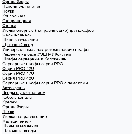
Органайзеры
Панели эл. питания
Полки
Консольная
Стационарная
Стенки
Уголки опорные (направляющие) для шкафов
Фальш-панели
Шина заземления
Щеточный ввод
Универсальные электротехнические шкафы
Решения на базе УЭШ МИКсистем
Шкафы серверные и Колокейшн
Серверные шкафы серия PRO
Серия PRO 42U
Серия PRO 47U
Серия PRO 48U
Серверные шкафы серии PRO с ламелями
Аксессуары
Вводы с уплотнением
Кабель-каналы
Крепеж
Органайзеры
Полки
Уголки направляющие
Фальш-панели
Шины заземления
Щеточные вводы