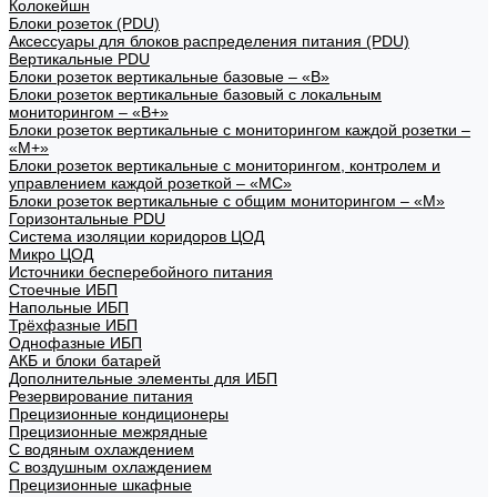
Колокейшн
Блоки розеток (PDU)
Аксессуары для блоков распределения питания (PDU)
Вертикальные PDU
Блоки розеток вертикальные базовые – «В»
Блоки розеток вертикальные базовый с локальным
мониторингом – «В+»
Блоки розеток вертикальные с мониторингом каждой розетки –
«М+»
Блоки розеток вертикальные с мониторингом, контролем и
управлением каждой розеткой – «МС»
Блоки розеток вертикальные с общим мониторингом – «М»
Горизонтальные PDU
Система изоляции коридоров ЦОД
Микро ЦОД
Источники бесперебойного питания
Стоечные ИБП
Напольные ИБП
Трёхфазные ИБП
Однофазные ИБП
АКБ и блоки батарей
Дополнительные элементы для ИБП
Резервирование питания
Прецизионные кондиционеры
Прецизионные межрядные
С водяным охлаждением
С воздушным охлаждением
Прецизионные шкафные