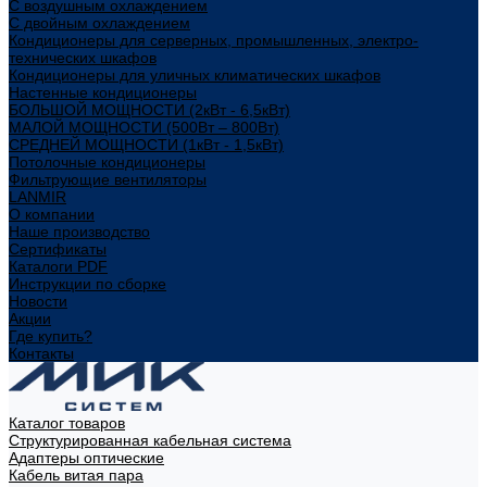
С воздушным охлаждением
С двойным охлаждением
Кондиционеры для серверных, промышленных, электро-
технических шкафов
Кондиционеры для уличных климатических шкафов
Настенные кондиционеры
БОЛЬШОЙ МОЩНОСТИ (2кВт - 6,5кВт)
МАЛОЙ МОЩНОСТИ (500Вт – 800Вт)
СРЕДНЕЙ МОЩНОСТИ (1кВт - 1,5кВт)
Потолочные кондиционеры
Фильтрующие вентиляторы
LANMIR
О компании
Наше производство
Сертификаты
Каталоги PDF
Инструкции по сборке
Новости
Акции
Где купить?
Контакты
Каталог товаров
Структурированная кабельная система
Адаптеры оптические
Кабель витая пара