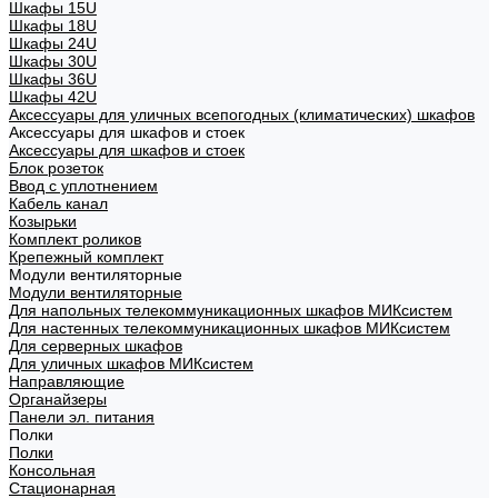
Шкафы 15U
Шкафы 18U
Шкафы 24U
Шкафы 30U
Шкафы 36U
Шкафы 42U
Аксессуары для уличных всепогодных (климатических) шкафов
Аксессуары для шкафов и стоек
Аксессуары для шкафов и стоек
Блок розеток
Ввод с уплотнением
Кабель канал
Козырьки
Комплект роликов
Крепежный комплект
Модули вентиляторные
Модули вентиляторные
Для напольных телекоммуникационных шкафов МИКсистем
Для настенных телекоммуникационных шкафов МИКсистем
Для серверных шкафов
Для уличных шкафов МИКсистем
Направляющие
Органайзеры
Панели эл. питания
Полки
Полки
Консольная
Стационарная