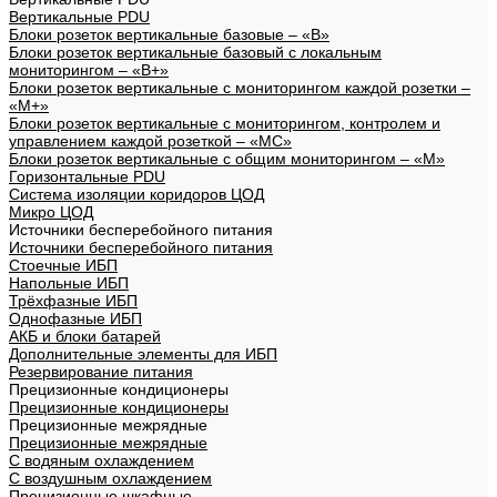
Вертикальные PDU
Блоки розеток вертикальные базовые – «В»
Блоки розеток вертикальные базовый с локальным
мониторингом – «В+»
Блоки розеток вертикальные с мониторингом каждой розетки –
«М+»
Блоки розеток вертикальные с мониторингом, контролем и
управлением каждой розеткой – «МС»
Блоки розеток вертикальные с общим мониторингом – «М»
Горизонтальные PDU
Система изоляции коридоров ЦОД
Микро ЦОД
Источники бесперебойного питания
Источники бесперебойного питания
Стоечные ИБП
Напольные ИБП
Трёхфазные ИБП
Однофазные ИБП
АКБ и блоки батарей
Дополнительные элементы для ИБП
Резервирование питания
Прецизионные кондиционеры
Прецизионные кондиционеры
Прецизионные межрядные
Прецизионные межрядные
С водяным охлаждением
С воздушным охлаждением
Прецизионные шкафные