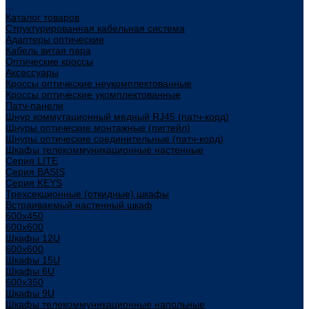
...
Каталог товаров
Структурированная кабельная система
Адаптеры оптические
Кабель витая пара
Оптические кроссы
Аксессуары
Кроссы оптические неукомплектованные
Кроссы оптические укомплектованные
Патч-панели
Шнур коммутационный медный RJ45 (патч-корд)
Шнуры оптические монтажные (пигтейл)
Шнуры оптические соединительные (патч-корд)
Шкафы телекоммуникационные настенные
Cерия LITE
Cерия BASIS
Cерия KEYS
Трехсекционные (откидные) шкафы
Встраиваемый настенный шкаф
600x450
600x600
Шкафы 12U
600x600
Шкафы 15U
Шкафы 6U
600x350
Шкафы 9U
Шкафы телекоммуникационные напольные