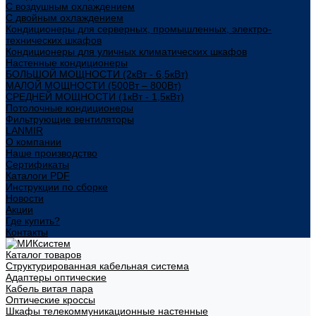
С воздушным охлаждением
С двойным охлаждением
Кондиционеры для серверных, промышленных, электро-
технических шкафов
Кондиционеры для уличных климатических шкафов
Настенные кондиционеры
БОЛЬШОЙ МОЩНОСТИ (2кВт - 6,5кВт)
МАЛОЙ МОЩНОСТИ (500Вт – 800Вт)
СРЕДНЕЙ МОЩНОСТИ (1кВт - 1,5кВт)
Потолочные кондиционеры
Фильтрующие вентиляторы
LANMIR
О компании
Наше производство
Сертификаты
Каталоги PDF
Инструкции по сборке
Новости
Акции
Где купить?
Контакты
Каталог товаров
Структурированная кабельная система
Адаптеры оптические
Кабель витая пара
Оптические кроссы
Шкафы телекоммуникационные настенные