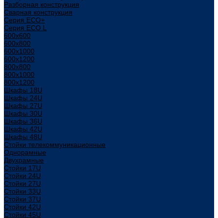
Разборная конструкция
Сварная конструкция
Серия ECO+
Серия ECO L
600x600
600x800
600х1000
600х1200
800x800
800х1000
800х1200
Шкафы 18U
Шкафы 24U
Шкафы 27U
Шкафы 30U
Шкафы 36U
Шкафы 42U
Шкафы 48U
Стойки телекоммуникационные
Однорамные
Двухрамные
Стойки 17U
Стойки 24U
Стойки 27U
Стойки 33U
Стойки 37U
Стойки 42U
Стойки 45U