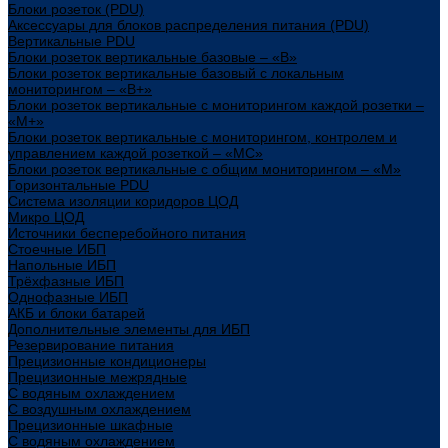
Блоки розеток (PDU)
Аксессуары для блоков распределения питания (PDU)
Вертикальные PDU
Блоки розеток вертикальные базовые – «В»
Блоки розеток вертикальные базовый с локальным
мониторингом – «В+»
Блоки розеток вертикальные с мониторингом каждой розетки –
«М+»
Блоки розеток вертикальные с мониторингом, контролем и
управлением каждой розеткой – «МС»
Блоки розеток вертикальные с общим мониторингом – «М»
Горизонтальные PDU
Система изоляции коридоров ЦОД
Микро ЦОД
Источники бесперебойного питания
Стоечные ИБП
Напольные ИБП
Трёхфазные ИБП
Однофазные ИБП
АКБ и блоки батарей
Дополнительные элементы для ИБП
Резервирование питания
Прецизионные кондиционеры
Прецизионные межрядные
С водяным охлаждением
С воздушным охлаждением
Прецизионные шкафные
С водяным охлаждением