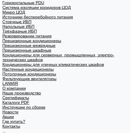
Горизонтальные PDU
Система изоляции коридоров ЦОД
Микро ЦОД
Источники бесперебойного питания
Стоечные ИБП
Напольные ИБП
Трёхфазные ИБП
Резервирование питания
Прецизионные кондиционеры
Прецизионные межрядные
Прецизионные шкафные
Кондиционеры для серверных, промышленных, электро-
технических шкафов
Кондиционеры для уличных климатических шкафов
Настенные кондиционеры
Потолочные кондиционеры
Фильтрующие вентиляторы
LANMIR
О компании
Наше производство
Сертификаты
Каталоги PDF
Инструкции по сборке
Новости
Акции
Где купить?
Контакты
...