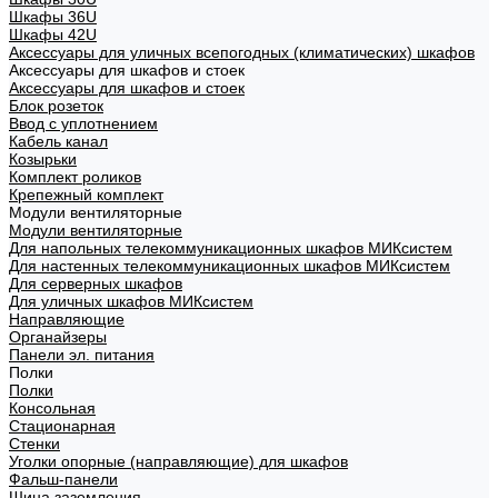
Шкафы 36U
Шкафы 42U
Аксессуары для уличных всепогодных (климатических) шкафов
Аксессуары для шкафов и стоек
Аксессуары для шкафов и стоек
Блок розеток
Ввод с уплотнением
Кабель канал
Козырьки
Комплект роликов
Крепежный комплект
Модули вентиляторные
Модули вентиляторные
Для напольных телекоммуникационных шкафов МИКсистем
Для настенных телекоммуникационных шкафов МИКсистем
Для серверных шкафов
Для уличных шкафов МИКсистем
Направляющие
Органайзеры
Панели эл. питания
Полки
Полки
Консольная
Стационарная
Стенки
Уголки опорные (направляющие) для шкафов
Фальш-панели
Шина заземления