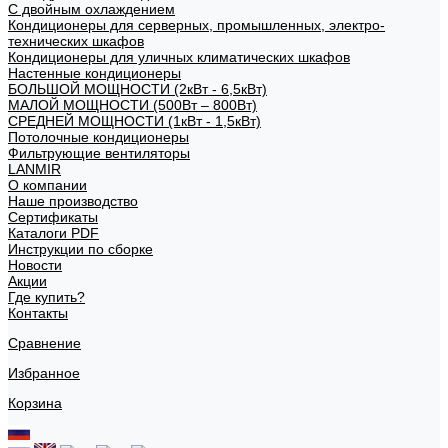
С двойным охлаждением
Кондиционеры для серверных, промышленных, электро-
технических шкафов
Кондиционеры для уличных климатических шкафов
Настенные кондиционеры
БОЛЬШОЙ МОЩНОСТИ (2кВт - 6,5кВт)
МАЛОЙ МОЩНОСТИ (500Вт – 800Вт)
СРЕДНЕЙ МОЩНОСТИ (1кВт - 1,5кВт)
Потолочные кондиционеры
Фильтрующие вентиляторы
LANMIR
О компании
Наше производство
Сертификаты
Каталоги PDF
Инструкции по сборке
Новости
Акции
Где купить?
Контакты
Сравнение
Избранное
Корзина