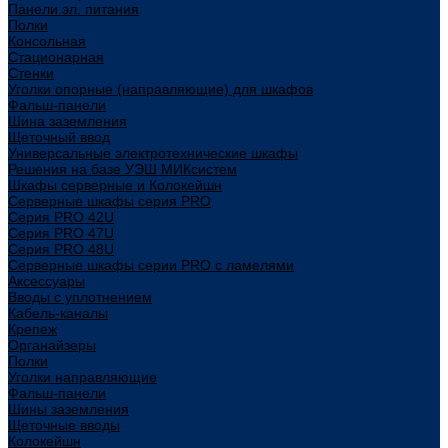
Панели эл. питания
Полки
Консольная
Стационарная
Стенки
Уголки опорные (направляющие) для шкафов
Фальш-панели
Шина заземления
Щеточный ввод
Универсальные электротехнические шкафы
Решения на базе УЭШ МИКсистем
Шкафы серверные и Колокейшн
Серверные шкафы серия PRO
Серия PRO 42U
Серия PRO 47U
Серия PRO 48U
Серверные шкафы серии PRO с ламелями
Аксессуары
Вводы с уплотнением
Кабель-каналы
Крепеж
Органайзеры
Полки
Уголки направляющие
Фальш-панели
Шины заземления
Щеточные вводы
Колокейшн