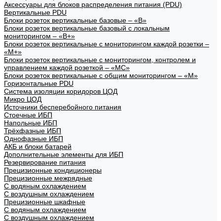
Аксессуары для блоков распределения питания (PDU)
Вертикальные PDU
Блоки розеток вертикальные базовые – «В»
Блоки розеток вертикальные базовый с локальным
мониторингом – «В+»
Блоки розеток вертикальные с мониторингом каждой розетки –
«М+»
Блоки розеток вертикальные с мониторингом, контролем и
управлением каждой розеткой – «МС»
Блоки розеток вертикальные с общим мониторингом – «М»
Горизонтальные PDU
Система изоляции коридоров ЦОД
Микро ЦОД
Источники бесперебойного питания
Стоечные ИБП
Напольные ИБП
Трёхфазные ИБП
Однофазные ИБП
АКБ и блоки батарей
Дополнительные элементы для ИБП
Резервирование питания
Прецизионные кондиционеры
Прецизионные межрядные
С водяным охлаждением
С воздушным охлаждением
Прецизионные шкафные
С водяным охлаждением
С воздушным охлаждением