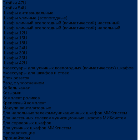
Стойки 47U
Стойки 54U
Шкафы антивандальные
Шкафы уличные (всепогодные)
Шкаф уличный всепогодный (климатический) настенный
Шкаф уличный всепогодный (климатический) напольный
Шкафы 12U
Шкафы 15U
Шкафы 18U
Шкафы 24U
Шкафы 30U
Шкафы 36U
Шкафы 42U
Аксессуары для уличных всепогодных (климатических) шкафов
Аксессуары для шкафов и стоек
Блок розеток
Ввод с уплотнением
Кабель канал
Козырьки
Комплект роликов
Крепежный комплект
Модули вентиляторные
Для напольных телекоммуникационных шкафов МИКсистем
Для настенных телекоммуникационных шкафов МИКсистем
Для серверных шкафов
Для уличных шкафов МИКсистем
Направляющие
Органайзеры