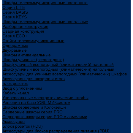
Шкафы телекоммуникационные настенные
Cерия LITE
Cерия BASIS
Cерия KEYS
Шкафы телекоммуникационные напольные
Разборная конструкция
Сварная конструкция
Серия ECO+
Стойки телекоммуникационные
Однорамные
Двухрамные
Шкафы антивандальные
Шкафы уличные (всепогодные)
Шкаф уличный всепогодный (климатический) настенный
Шкаф уличный всепогодный (климатический) напольный
Аксессуары для уличных всепогодных (климатических) шкафов
Аксессуары для шкафов и стоек
Блок розеток
Ввод с уплотнением
Кабель канал
Универсальные электротехнические шкафы
Решения на базе УЭШ МИКсистем
Шкафы серверные и Колокейшн
Серверные шкафы серия PRO
Серверные шкафы серии PRO с ламелями
Аксессуары
Блоки розеток (PDU)
Аксессуары для блоков распределения питания (PDU)