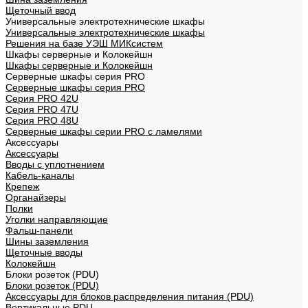
Щеточный ввод
Универсальные электротехнические шкафы
Универсальные электротехнические шкафы
Решения на базе УЭШ МИКсистем
Шкафы серверные и Колокейшн
Шкафы серверные и Колокейшн
Серверные шкафы серия PRO
Серверные шкафы серия PRO
Серия PRO 42U
Серия PRO 47U
Серия PRO 48U
Серверные шкафы серии PRO с ламелями
Аксессуары
Аксессуары
Вводы с уплотнением
Кабель-каналы
Крепеж
Органайзеры
Полки
Уголки направляющие
Фальш-панели
Шины заземления
Щеточные вводы
Колокейшн
Блоки розеток (PDU)
Блоки розеток (PDU)
Аксессуары для блоков распределения питания (PDU)
Вертикальные PDU