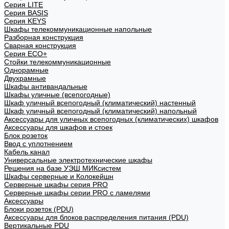
Cерия LITE
Cерия BASIS
Cерия KEYS
Шкафы телекоммуникационные напольные
Разборная конструкция
Сварная конструкция
Серия ECO+
Стойки телекоммуникационные
Однорамные
Двухрамные
Шкафы антивандальные
Шкафы уличные (всепогодные)
Шкаф уличный всепогодный (климатический) настенный
Шкаф уличный всепогодный (климатический) напольный
Аксессуары для уличных всепогодных (климатических) шкафов
Аксессуары для шкафов и стоек
Блок розеток
Ввод с уплотнением
Кабель канал
Универсальные электротехнические шкафы
Решения на базе УЭШ МИКсистем
Шкафы серверные и Колокейшн
Серверные шкафы серия PRO
Серверные шкафы серии PRO с ламелями
Аксессуары
Блоки розеток (PDU)
Аксессуары для блоков распределения питания (PDU)
Вертикальные PDU