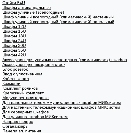
Стойки 54U
Шкафы антивандальные
Шкафы уличные (всепогодные)
Шкаф уличный всепогодный (климатический) настенный
Шкаф уличный всепогодный (климатический) напольный
Шкафы 12U
Шкафы 15U
Шкафы 18U
Шкафы 24U
Шкафы 30U
Шкафы 36U
Шкафы 42U
Аксессуары для уличных всепогодных (климатических) шкафов
Аксессуары для шкафов и стоек
Блок розеток
Ввод с уплотнением
Кабель канал
Козырьки
Комплект роликов
Крепежный комплект
Модули вентиляторные
Для напольных телекоммуникационных шкафов МИКсистем
Для настенных телекоммуникационных шкафов МИКсистем
Для серверных шкафов
Для уличных шкафов МИКсистем
Направляющие
Органайзеры
Панели эл. питания