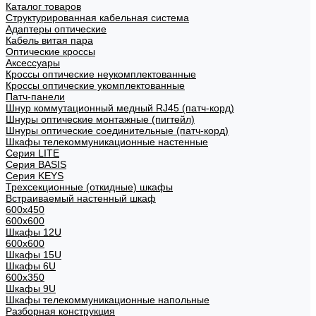
Каталог товаров
Структурированная кабельная система
Адаптеры оптические
Кабель витая пара
Оптические кроссы
Аксессуары
Кроссы оптические неукомплектованные
Кроссы оптические укомплектованные
Патч-панели
Шнур коммутационный медный RJ45 (патч-корд)
Шнуры оптические монтажные (пигтейл)
Шнуры оптические соединительные (патч-корд)
Шкафы телекоммуникационные настенные
Cерия LITE
Cерия BASIS
Cерия KEYS
Трехсекционные (откидные) шкафы
Встраиваемый настенный шкаф
600x450
600x600
Шкафы 12U
600x600
Шкафы 15U
Шкафы 6U
600x350
Шкафы 9U
Шкафы телекоммуникационные напольные
Разборная конструкция