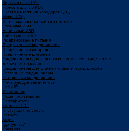
Вертикальные PDU
Горизонтальные PDU
Система изоляции коридоров ЦОД
Микро ЦОД
Источники бесперебойного питания
Стоечные ИБП
Напольные ИБП
Трёхфазные ИБП
Резервирование питания
Прецизионные кондиционеры
Прецизионные межрядные
Прецизионные шкафные
Кондиционеры для серверных, промышленных, электро-
технических шкафов
Кондиционеры для уличных климатических шкафов
Настенные кондиционеры
Потолочные кондиционеры
Фильтрующие вентиляторы
LANMIR
О компании
Наше производство
Сертификаты
Каталоги PDF
Инструкции по сборке
Новости
Акции
Где купить?
Контакты