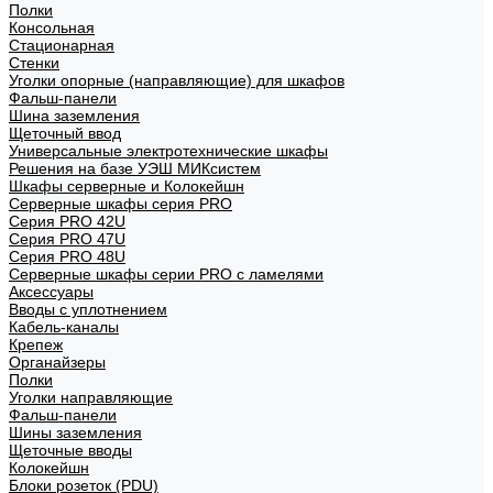
Полки
Консольная
Стационарная
Стенки
Уголки опорные (направляющие) для шкафов
Фальш-панели
Шина заземления
Щеточный ввод
Универсальные электротехнические шкафы
Решения на базе УЭШ МИКсистем
Шкафы серверные и Колокейшн
Серверные шкафы серия PRO
Серия PRO 42U
Серия PRO 47U
Серия PRO 48U
Серверные шкафы серии PRO с ламелями
Аксессуары
Вводы с уплотнением
Кабель-каналы
Крепеж
Органайзеры
Полки
Уголки направляющие
Фальш-панели
Шины заземления
Щеточные вводы
Колокейшн
Блоки розеток (PDU)