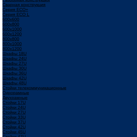
Сварная конструкция
Серия ECO+
Серия ECO L
600x600
600x800
600х1000
600х1200
800x800
800х1000
800х1200
Шкафы 18U
Шкафы 24U
Шкафы 27U
Шкафы 30U
Шкафы 36U
Шкафы 42U
Шкафы 48U
Стойки телекоммуникационные
Однорамные
Двухрамные
Стойки 17U
Стойки 24U
Стойки 27U
Стойки 33U
Стойки 37U
Стойки 42U
Стойки 45U
Стойки 47U