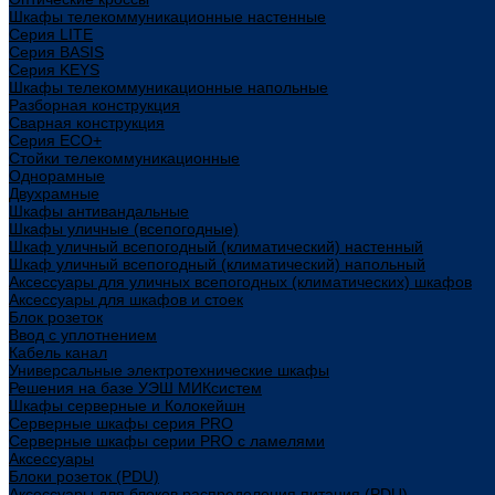
Шкафы телекоммуникационные настенные
Cерия LITE
Cерия BASIS
Cерия KEYS
Шкафы телекоммуникационные напольные
Разборная конструкция
Сварная конструкция
Серия ECO+
Стойки телекоммуникационные
Однорамные
Двухрамные
Шкафы антивандальные
Шкафы уличные (всепогодные)
Шкаф уличный всепогодный (климатический) настенный
Шкаф уличный всепогодный (климатический) напольный
Аксессуары для уличных всепогодных (климатических) шкафов
Аксессуары для шкафов и стоек
Блок розеток
Ввод с уплотнением
Кабель канал
Универсальные электротехнические шкафы
Решения на базе УЭШ МИКсистем
Шкафы серверные и Колокейшн
Серверные шкафы серия PRO
Серверные шкафы серии PRO с ламелями
Аксессуары
Блоки розеток (PDU)
Аксессуары для блоков распределения питания (PDU)