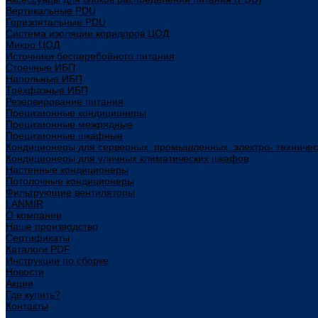
Вертикальные PDU
Горизонтальные PDU
Система изоляции коридоров ЦОД
Микро ЦОД
Источники бесперебойного питания
Стоечные ИБП
Напольные ИБП
Трёхфазные ИБП
Резервирование питания
Прецизионные кондиционеры
Прецизионные межрядные
Прецизионные шкафные
Кондиционеры для серверных, промышленных, электро- техниче
Кондиционеры для уличных климатических шкафов
Настенные кондиционеры
Потолочные кондиционеры
Фильтрующие вентиляторы
LANMIR
О компании
Наше производство
Сертификаты
Каталоги PDF
Инструкции по сборке
Новости
Акции
Где купить?
Контакты
...