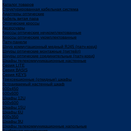
Каталог товаров
Структурированная кабельная система
Адаптеры оптические
Кабель витая пара
Оптические кроссы
Аксессуары
Кроссы оптические неукомплектованные
Кроссы оптические укомплектованные
Патч-панели
Шнур коммутационный медный RJ45 (патч-корд)
Шнуры оптические монтажные (пигтейл)
Шнуры оптические соединительные (патч-корд)
Шкафы телекоммуникационные настенные
Cерия LITE
Cерия BASIS
Cерия KEYS
Трехсекционные (откидные) шкафы
Встраиваемый настенный шкаф
600x450
600x600
Шкафы 12U
600x600
Шкафы 15U
Шкафы 6U
600x350
Шкафы 9U
Шкафы телекоммуникационные напольные
Разборная конструкция