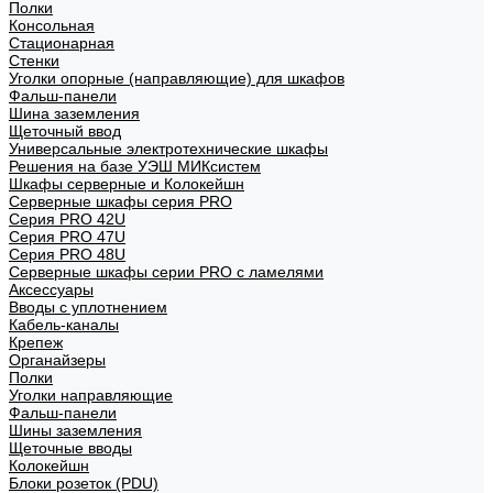
Полки
Консольная
Стационарная
Стенки
Уголки опорные (направляющие) для шкафов
Фальш-панели
Шина заземления
Щеточный ввод
Универсальные электротехнические шкафы
Решения на базе УЭШ МИКсистем
Шкафы серверные и Колокейшн
Серверные шкафы серия PRO
Серия PRO 42U
Серия PRO 47U
Серия PRO 48U
Серверные шкафы серии PRO с ламелями
Аксессуары
Вводы с уплотнением
Кабель-каналы
Крепеж
Органайзеры
Полки
Уголки направляющие
Фальш-панели
Шины заземления
Щеточные вводы
Колокейшн
Блоки розеток (PDU)