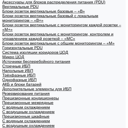
Аксессуары для блоков распределения питания (PDU)
Вертикальные PDU
Блоки розеток вертикальные базовые – «В»
Блоки розеток вертикальные базовый с локальным
мониторингом – «В+»
Блоки розеток вертикальные с мониторингом каждой розетки –
«М+»
Блоки розеток вертикальные с мониторингом, контролем и
управлением каждой розеткой – «МС»
Блоки розеток вертикальные с общим мониторингом – «М»
Горизонтальные PDU
Система изоляции коридоров ЦОД
Микро ЦОД
Источники бесперебойного питания
Стоечные ИБП
Напольные ИБП
Трёхфазные ИБП
Однофазные ИБП
АКБ и блоки батарей
Дополнительные элементы для ИБП
Резервирование питания
Прецизионные кондиционеры
Прецизионные межрядные
С водяным охлаждением
С воздушным охлаждением
Прецизионные шкафные
С водяным охлаждением
С воздушным охлаждением