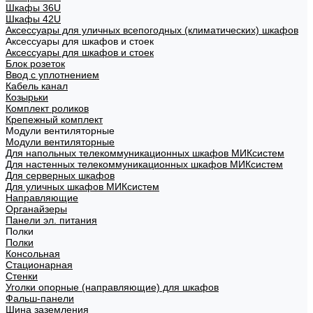
Шкафы 36U
Шкафы 42U
Аксессуары для уличных всепогодных (климатических) шкафов
Аксессуары для шкафов и стоек
Аксессуары для шкафов и стоек
Блок розеток
Ввод с уплотнением
Кабель канал
Козырьки
Комплект роликов
Крепежный комплект
Модули вентиляторные
Модули вентиляторные
Для напольных телекоммуникационных шкафов МИКсистем
Для настенных телекоммуникационных шкафов МИКсистем
Для серверных шкафов
Для уличных шкафов МИКсистем
Направляющие
Органайзеры
Панели эл. питания
Полки
Полки
Консольная
Стационарная
Стенки
Уголки опорные (направляющие) для шкафов
Фальш-панели
Шина заземления