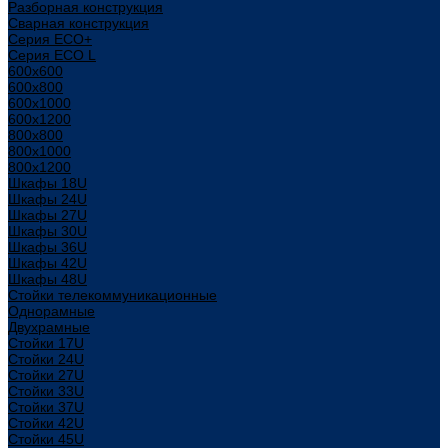
Разборная конструкция
Сварная конструкция
Серия ECO+
Серия ECO L
600x600
600x800
600х1000
600х1200
800x800
800х1000
800х1200
Шкафы 18U
Шкафы 24U
Шкафы 27U
Шкафы 30U
Шкафы 36U
Шкафы 42U
Шкафы 48U
Стойки телекоммуникационные
Однорамные
Двухрамные
Стойки 17U
Стойки 24U
Стойки 27U
Стойки 33U
Стойки 37U
Стойки 42U
Стойки 45U