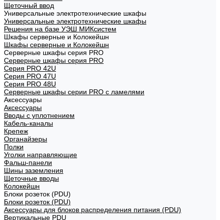
Щеточный ввод
Универсальные электротехнические шкафы
Универсальные электротехнические шкафы
Решения на базе УЭШ МИКсистем
Шкафы серверные и Колокейшн
Шкафы серверные и Колокейшн
Серверные шкафы серия PRO
Серверные шкафы серия PRO
Серия PRO 42U
Серия PRO 47U
Серия PRO 48U
Серверные шкафы серии PRO с ламелями
Аксессуары
Аксессуары
Вводы с уплотнением
Кабель-каналы
Крепеж
Органайзеры
Полки
Уголки направляющие
Фальш-панели
Шины заземления
Щеточные вводы
Колокейшн
Блоки розеток (PDU)
Блоки розеток (PDU)
Аксессуары для блоков распределения питания (PDU)
Вертикальные PDU