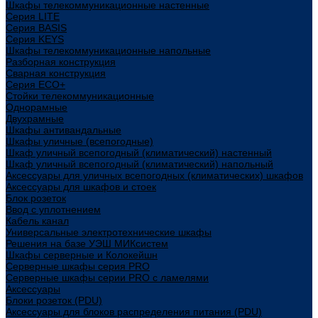
Шкафы телекоммуникационные настенные
Cерия LITE
Cерия BASIS
Cерия KEYS
Шкафы телекоммуникационные напольные
Разборная конструкция
Сварная конструкция
Серия ECO+
Стойки телекоммуникационные
Однорамные
Двухрамные
Шкафы антивандальные
Шкафы уличные (всепогодные)
Шкаф уличный всепогодный (климатический) настенный
Шкаф уличный всепогодный (климатический) напольный
Аксессуары для уличных всепогодных (климатических) шкафов
Аксессуары для шкафов и стоек
Блок розеток
Ввод с уплотнением
Кабель канал
Универсальные электротехнические шкафы
Решения на базе УЭШ МИКсистем
Шкафы серверные и Колокейшн
Серверные шкафы серия PRO
Серверные шкафы серии PRO с ламелями
Аксессуары
Блоки розеток (PDU)
Аксессуары для блоков распределения питания (PDU)