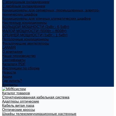
С воздушным охлаждением
С двойным охлаждением
Кондиционеры для серверных, промышленных, электро-
технических шкафов
Кондиционеры для уличных климатических шкафов
Настенные кондиционеры
БОЛЬШОЙ МОЩНОСТИ (2кВт - 6,5кВт)
МАЛОЙ МОЩНОСТИ (500Вт – 800Вт)
СРЕДНЕЙ МОЩНОСТИ (1кВт - 1,5кВт)
Потолочные кондиционеры
Фильтрующие вентиляторы
LANMIR
О компании
Наше производство
Сертификаты
Каталоги PDF
Инструкции по сборке
Новости
Акции
Где купить?
Контакты
Каталог товаров
Структурированная кабельная система
Адаптеры оптические
Кабель витая пара
Оптические кроссы
Шкафы телекоммуникационные настенные