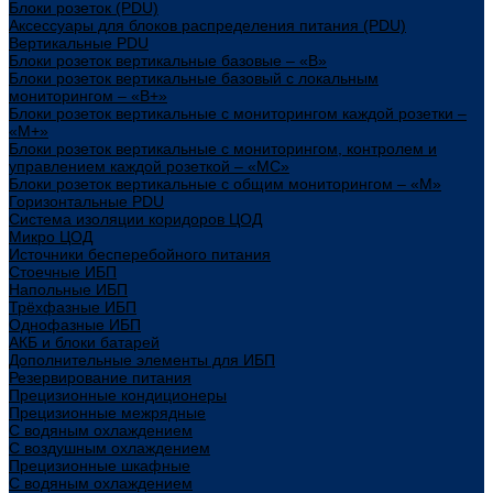
Блоки розеток (PDU)
Аксессуары для блоков распределения питания (PDU)
Вертикальные PDU
Блоки розеток вертикальные базовые – «В»
Блоки розеток вертикальные базовый с локальным
мониторингом – «В+»
Блоки розеток вертикальные с мониторингом каждой розетки –
«М+»
Блоки розеток вертикальные с мониторингом, контролем и
управлением каждой розеткой – «МС»
Блоки розеток вертикальные с общим мониторингом – «М»
Горизонтальные PDU
Система изоляции коридоров ЦОД
Микро ЦОД
Источники бесперебойного питания
Стоечные ИБП
Напольные ИБП
Трёхфазные ИБП
Однофазные ИБП
АКБ и блоки батарей
Дополнительные элементы для ИБП
Резервирование питания
Прецизионные кондиционеры
Прецизионные межрядные
С водяным охлаждением
С воздушным охлаждением
Прецизионные шкафные
С водяным охлаждением