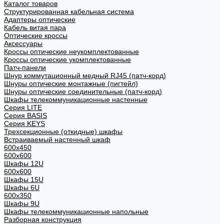
Каталог товаров
Структурированная кабельная система
Адаптеры оптические
Кабель витая пара
Оптические кроссы
Аксессуары
Кроссы оптические неукомплектованные
Кроссы оптические укомплектованные
Патч-панели
Шнур коммутационный медный RJ45 (патч-корд)
Шнуры оптические монтажные (пигтейл)
Шнуры оптические соединительные (патч-корд)
Шкафы телекоммуникационные настенные
Cерия LITE
Cерия BASIS
Cерия KEYS
Трехсекционные (откидные) шкафы
Встраиваемый настенный шкаф
600x450
600x600
Шкафы 12U
600x600
Шкафы 15U
Шкафы 6U
600x350
Шкафы 9U
Шкафы телекоммуникационные напольные
Разборная конструкция