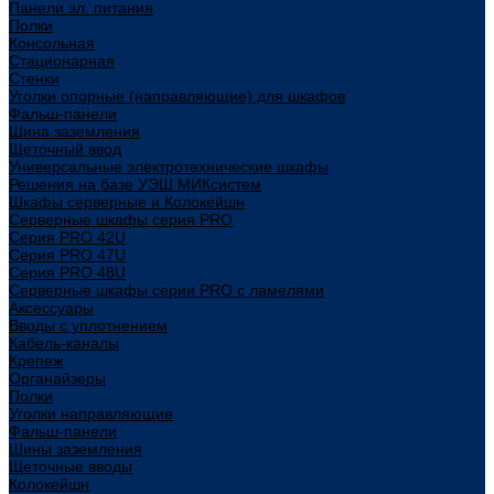
Панели эл. питания
Полки
Консольная
Стационарная
Стенки
Уголки опорные (направляющие) для шкафов
Фальш-панели
Шина заземления
Щеточный ввод
Универсальные электротехнические шкафы
Решения на базе УЭШ МИКсистем
Шкафы серверные и Колокейшн
Серверные шкафы серия PRO
Серия PRO 42U
Серия PRO 47U
Серия PRO 48U
Серверные шкафы серии PRO с ламелями
Аксессуары
Вводы с уплотнением
Кабель-каналы
Крепеж
Органайзеры
Полки
Уголки направляющие
Фальш-панели
Шины заземления
Щеточные вводы
Колокейшн