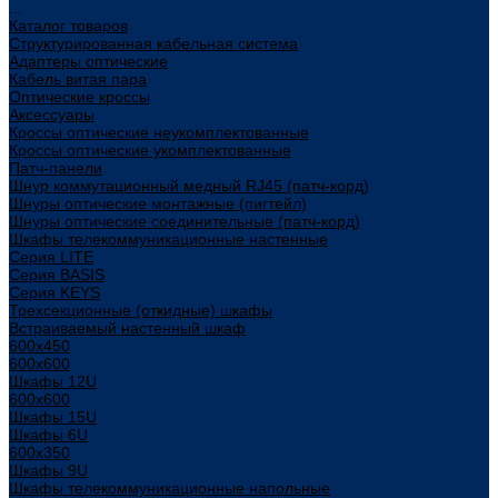
...
Каталог товаров
Структурированная кабельная система
Адаптеры оптические
Кабель витая пара
Оптические кроссы
Аксессуары
Кроссы оптические неукомплектованные
Кроссы оптические укомплектованные
Патч-панели
Шнур коммутационный медный RJ45 (патч-корд)
Шнуры оптические монтажные (пигтейл)
Шнуры оптические соединительные (патч-корд)
Шкафы телекоммуникационные настенные
Cерия LITE
Cерия BASIS
Cерия KEYS
Трехсекционные (откидные) шкафы
Встраиваемый настенный шкаф
600x450
600x600
Шкафы 12U
600x600
Шкафы 15U
Шкафы 6U
600x350
Шкафы 9U
Шкафы телекоммуникационные напольные