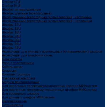
Стойки 47U
Стойки 54U
Шкафы антивандальные
Шкафы уличные (всепогодные)
Шкаф уличный всепогодный (климатический) настенный
Шкаф уличный всепогодный (климатический) напольный
Шкафы 12U
Шкафы 15U
Шкафы 18U
Шкафы 24U
Шкафы 30U
Шкафы 36U
Шкафы 42U
Аксессуары для уличных всепогодных (климатических) шкафов
Аксессуары для шкафов и стоек
Блок розеток
Ввод с уплотнением
Кабель канал
Козырьки
Комплект роликов
Крепежный комплект
Модули вентиляторные
Для напольных телекоммуникационных шкафов МИКсистем
Для настенных телекоммуникационных шкафов МИКсистем
Для серверных шкафов
Для уличных шкафов МИКсистем
Направляющие
Органайзеры