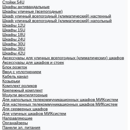
Стойки 54U
Шкафы антивандальные
Шкафы уличные (всепогодные)
Шкаф уличный всепогодный (климатический) настенный
Шкаф уличный всепогодный (климатический) напольный
Шкафы 12U
Шкафы 15U
Шкафы 18U
Шкафы 24U
Шкафы 30U
Шкафы 36U
Шкафы 42U
Аксессуары для уличных всепогодных (климатических) шкафов
Аксессуары для шкафов и стоек
Блок розеток
Ввод с уплотнением
Кабель канал
Козырьки
Комплект роликов
Крепежный комплект
Модули вентиляторные
Для напольных телекоммуникационных шкафов МИКсистем
Для настенных телекоммуникационных шкафов МИКсистем
Для серверных шкафов
Для уличных шкафов МИКсистем
Направляющие
Органайзеры
Панели эл. питания