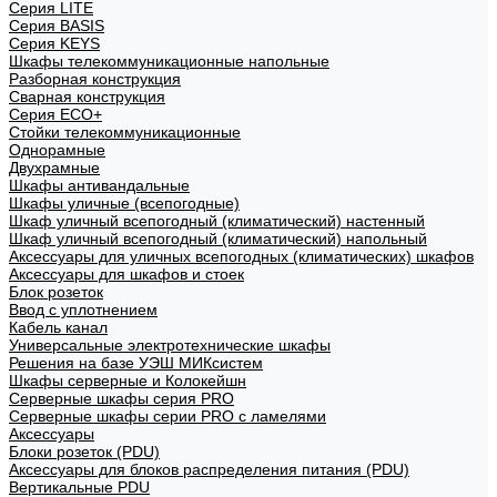
Cерия LITE
Cерия BASIS
Cерия KEYS
Шкафы телекоммуникационные напольные
Разборная конструкция
Сварная конструкция
Серия ECO+
Стойки телекоммуникационные
Однорамные
Двухрамные
Шкафы антивандальные
Шкафы уличные (всепогодные)
Шкаф уличный всепогодный (климатический) настенный
Шкаф уличный всепогодный (климатический) напольный
Аксессуары для уличных всепогодных (климатических) шкафов
Аксессуары для шкафов и стоек
Блок розеток
Ввод с уплотнением
Кабель канал
Универсальные электротехнические шкафы
Решения на базе УЭШ МИКсистем
Шкафы серверные и Колокейшн
Серверные шкафы серия PRO
Серверные шкафы серии PRO с ламелями
Аксессуары
Блоки розеток (PDU)
Аксессуары для блоков распределения питания (PDU)
Вертикальные PDU