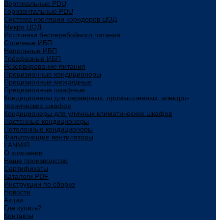
Вертикальные PDU
Горизонтальные PDU
Система изоляции коридоров ЦОД
Микро ЦОД
Источники бесперебойного питания
Стоечные ИБП
Напольные ИБП
Трёхфазные ИБП
Резервирование питания
Прецизионные кондиционеры
Прецизионные межрядные
Прецизионные шкафные
Кондиционеры для серверных, промышленных, электро-
технических шкафов
Кондиционеры для уличных климатических шкафов
Настенные кондиционеры
Потолочные кондиционеры
Фильтрующие вентиляторы
LANMIR
О компании
Наше производство
Сертификаты
Каталоги PDF
Инструкции по сборке
Новости
Акции
Где купить?
Контакты