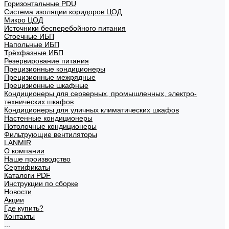
Горизонтальные PDU
Система изоляции коридоров ЦОД
Микро ЦОД
Источники бесперебойного питания
Стоечные ИБП
Напольные ИБП
Трёхфазные ИБП
Резервирование питания
Прецизионные кондиционеры
Прецизионные межрядные
Прецизионные шкафные
Кондиционеры для серверных, промышленных, электро-
технических шкафов
Кондиционеры для уличных климатических шкафов
Настенные кондиционеры
Потолочные кондиционеры
Фильтрующие вентиляторы
LANMIR
О компании
Наше производство
Сертификаты
Каталоги PDF
Инструкции по сборке
Новости
Акции
Где купить?
Контакты
...