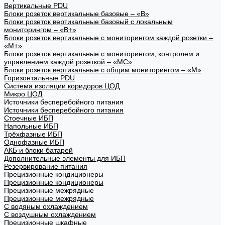
Вертикальные PDU
Блоки розеток вертикальные базовые – «В»
Блоки розеток вертикальные базовый с локальным
мониторингом – «В+»
Блоки розеток вертикальные с мониторингом каждой розетки –
«М+»
Блоки розеток вертикальные с мониторингом, контролем и
управлением каждой розеткой – «МС»
Блоки розеток вертикальные с общим мониторингом – «М»
Горизонтальные PDU
Система изоляции коридоров ЦОД
Микро ЦОД
Источники бесперебойного питания
Источники бесперебойного питания
Стоечные ИБП
Напольные ИБП
Трёхфазные ИБП
Однофазные ИБП
АКБ и блоки батарей
Дополнительные элементы для ИБП
Резервирование питания
Прецизионные кондиционеры
Прецизионные кондиционеры
Прецизионные межрядные
Прецизионные межрядные
С водяным охлаждением
С воздушным охлаждением
Прецизионные шкафные