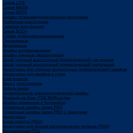
Cерия LITE
Cерия BASIS
Cерия KEYS
Шкафы телекоммуникационные напольные
Разборная конструкция
Сварная конструкция
Серия ECO+
Стойки телекоммуникационные
Однорамные
Двухрамные
Шкафы антивандальные
Шкафы уличные (всепогодные)
Шкаф уличный всепогодный (климатический) настенный
Шкаф уличный всепогодный (климатический) напольный
Аксессуары для уличных всепогодных (климатических) шкафов
Аксессуары для шкафов и стоек
Блок розеток
Ввод с уплотнением
Кабель канал
Универсальные электротехнические шкафы
Решения на базе УЭШ МИКсистем
Шкафы серверные и Колокейшн
Серверные шкафы серия PRO
Серверные шкафы серии PRO с ламелями
Аксессуары
Блоки розеток (PDU)
Аксессуары для блоков распределения питания (PDU)
Вертикальные PDU