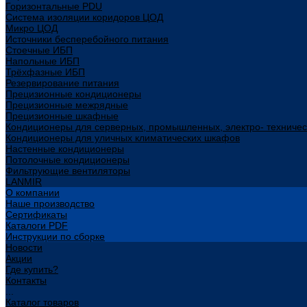
Горизонтальные PDU
Система изоляции коридоров ЦОД
Микро ЦОД
Источники бесперебойного питания
Стоечные ИБП
Напольные ИБП
Трёхфазные ИБП
Резервирование питания
Прецизионные кондиционеры
Прецизионные межрядные
Прецизионные шкафные
Кондиционеры для серверных, промышленных, электро- техниче
Кондиционеры для уличных климатических шкафов
Настенные кондиционеры
Потолочные кондиционеры
Фильтрующие вентиляторы
LANMIR
О компании
Наше производство
Сертификаты
Каталоги PDF
Инструкции по сборке
Новости
Акции
Где купить?
Контакты
...
Каталог товаров