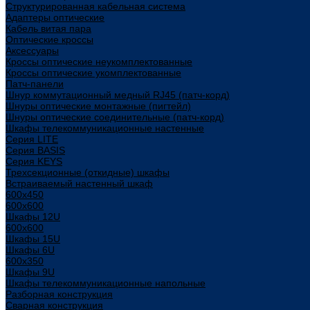
Структурированная кабельная система
Адаптеры оптические
Кабель витая пара
Оптические кроссы
Аксессуары
Кроссы оптические неукомплектованные
Кроссы оптические укомплектованные
Патч-панели
Шнур коммутационный медный RJ45 (патч-корд)
Шнуры оптические монтажные (пигтейл)
Шнуры оптические соединительные (патч-корд)
Шкафы телекоммуникационные настенные
Cерия LITE
Cерия BASIS
Cерия KEYS
Трехсекционные (откидные) шкафы
Встраиваемый настенный шкаф
600x450
600x600
Шкафы 12U
600x600
Шкафы 15U
Шкафы 6U
600x350
Шкафы 9U
Шкафы телекоммуникационные напольные
Разборная конструкция
Сварная конструкция