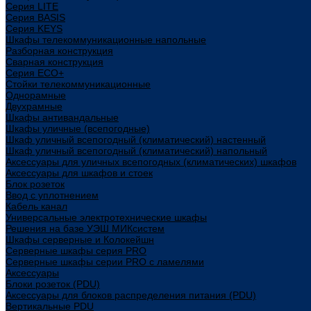
Cерия LITE
Cерия BASIS
Cерия KEYS
Шкафы телекоммуникационные напольные
Разборная конструкция
Сварная конструкция
Серия ECO+
Стойки телекоммуникационные
Однорамные
Двухрамные
Шкафы антивандальные
Шкафы уличные (всепогодные)
Шкаф уличный всепогодный (климатический) настенный
Шкаф уличный всепогодный (климатический) напольный
Аксессуары для уличных всепогодных (климатических) шкафов
Аксессуары для шкафов и стоек
Блок розеток
Ввод с уплотнением
Кабель канал
Универсальные электротехнические шкафы
Решения на базе УЭШ МИКсистем
Шкафы серверные и Колокейшн
Серверные шкафы серия PRO
Серверные шкафы серии PRO с ламелями
Аксессуары
Блоки розеток (PDU)
Аксессуары для блоков распределения питания (PDU)
Вертикальные PDU