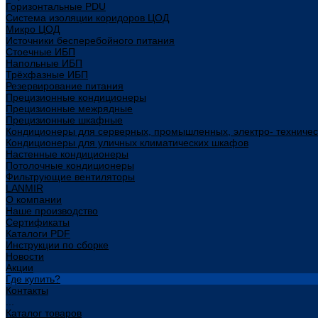
Горизонтальные PDU
Система изоляции коридоров ЦОД
Микро ЦОД
Источники бесперебойного питания
Стоечные ИБП
Напольные ИБП
Трёхфазные ИБП
Резервирование питания
Прецизионные кондиционеры
Прецизионные межрядные
Прецизионные шкафные
Кондиционеры для серверных, промышленных, электро- техниче
Кондиционеры для уличных климатических шкафов
Настенные кондиционеры
Потолочные кондиционеры
Фильтрующие вентиляторы
LANMIR
О компании
Наше производство
Сертификаты
Каталоги PDF
Инструкции по сборке
Новости
Акции
Где купить?
Контакты
...
Каталог товаров