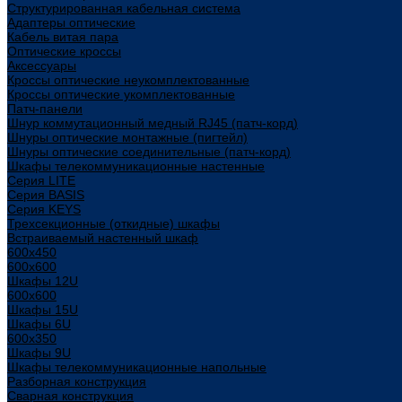
Структурированная кабельная система
Адаптеры оптические
Кабель витая пара
Оптические кроссы
Аксессуары
Кроссы оптические неукомплектованные
Кроссы оптические укомплектованные
Патч-панели
Шнур коммутационный медный RJ45 (патч-корд)
Шнуры оптические монтажные (пигтейл)
Шнуры оптические соединительные (патч-корд)
Шкафы телекоммуникационные настенные
Cерия LITE
Cерия BASIS
Cерия KEYS
Трехсекционные (откидные) шкафы
Встраиваемый настенный шкаф
600x450
600x600
Шкафы 12U
600x600
Шкафы 15U
Шкафы 6U
600x350
Шкафы 9U
Шкафы телекоммуникационные напольные
Разборная конструкция
Сварная конструкция