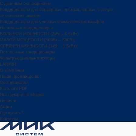
С двойным охлаждением
Кондиционеры для серверных, промышленных, электро-
технических шкафов
Кондиционеры для уличных климатических шкафов
Настенные кондиционеры
БОЛЬШОЙ МОЩНОСТИ (2кВт - 6,5кВт)
МАЛОЙ МОЩНОСТИ (500Вт – 800Вт)
СРЕДНЕЙ МОЩНОСТИ (1кВт - 1,5кВт)
Потолочные кондиционеры
Фильтрующие вентиляторы
LANMIR
О компании
Наше производство
Сертификаты
Каталоги PDF
Инструкции по сборке
Новости
Акции
Где купить?
Контакты