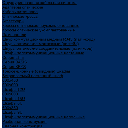
Структурированная кабельная система
Адаптеры оптические
Кабель витая пара
Оптические кроссы
Аксессуары
Кроссы оптические неукомплектованные
Кроссы оптические укомплектованные
Патч-панели
Шнур коммутационный медный RJ45 (патч-корд)
Шнуры оптические монтажные (пигтейл)
Шнуры оптические соединительные (патч-корд)
Шкафы телекоммуникационные настенные
Cерия LITE
Cерия BASIS
Cерия KEYS
Трехсекционные (откидные) шкафы
Встраиваемый настенный шкаф
600x450
600x600
Шкафы 12U
600x600
Шкафы 15U
Шкафы 6U
600x350
Шкафы 9U
Шкафы телекоммуникационные напольные
Разборная конструкция
Сварная конструкция