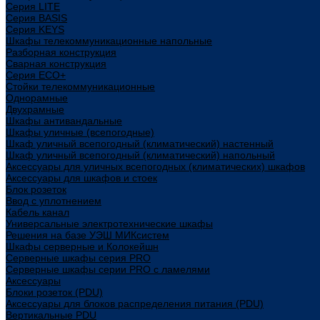
Cерия LITE
Cерия BASIS
Cерия KEYS
Шкафы телекоммуникационные напольные
Разборная конструкция
Сварная конструкция
Серия ECO+
Стойки телекоммуникационные
Однорамные
Двухрамные
Шкафы антивандальные
Шкафы уличные (всепогодные)
Шкаф уличный всепогодный (климатический) настенный
Шкаф уличный всепогодный (климатический) напольный
Аксессуары для уличных всепогодных (климатических) шкафов
Аксессуары для шкафов и стоек
Блок розеток
Ввод с уплотнением
Кабель канал
Универсальные электротехнические шкафы
Решения на базе УЭШ МИКсистем
Шкафы серверные и Колокейшн
Серверные шкафы серия PRO
Серверные шкафы серии PRO с ламелями
Аксессуары
Блоки розеток (PDU)
Аксессуары для блоков распределения питания (PDU)
Вертикальные PDU