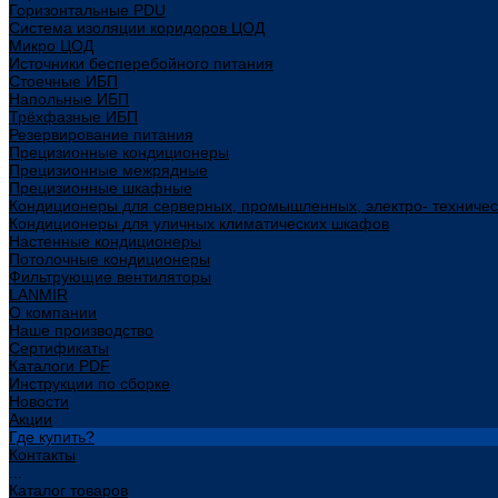
Горизонтальные PDU
Система изоляции коридоров ЦОД
Микро ЦОД
Источники бесперебойного питания
Стоечные ИБП
Напольные ИБП
Трёхфазные ИБП
Резервирование питания
Прецизионные кондиционеры
Прецизионные межрядные
Прецизионные шкафные
Кондиционеры для серверных, промышленных, электро- техниче
Кондиционеры для уличных климатических шкафов
Настенные кондиционеры
Потолочные кондиционеры
Фильтрующие вентиляторы
LANMIR
О компании
Наше производство
Сертификаты
Каталоги PDF
Инструкции по сборке
Новости
Акции
Где купить?
Контакты
...
Каталог товаров