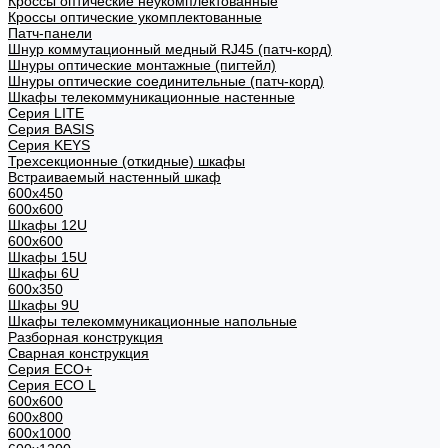
Кроссы оптические неукомплектованные
Кроссы оптические укомплектованные
Патч-панели
Шнур коммутационный медный RJ45 (патч-корд)
Шнуры оптические монтажные (пигтейл)
Шнуры оптические соединительные (патч-корд)
Шкафы телекоммуникационные настенные
Cерия LITE
Cерия BASIS
Cерия KEYS
Трехсекционные (откидные) шкафы
Встраиваемый настенный шкаф
600x450
600x600
Шкафы 12U
600x600
Шкафы 15U
Шкафы 6U
600x350
Шкафы 9U
Шкафы телекоммуникационные напольные
Разборная конструкция
Сварная конструкция
Серия ECO+
Серия ECO L
600x600
600x800
600х1000