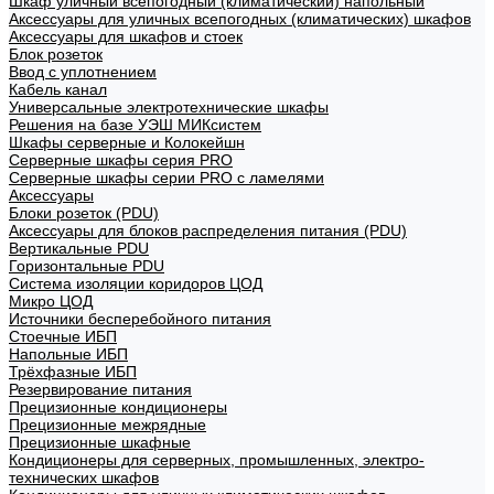
Шкаф уличный всепогодный (климатический) напольный
Аксессуары для уличных всепогодных (климатических) шкафов
Аксессуары для шкафов и стоек
Блок розеток
Ввод с уплотнением
Кабель канал
Универсальные электротехнические шкафы
Решения на базе УЭШ МИКсистем
Шкафы серверные и Колокейшн
Серверные шкафы серия PRO
Серверные шкафы серии PRO с ламелями
Аксессуары
Блоки розеток (PDU)
Аксессуары для блоков распределения питания (PDU)
Вертикальные PDU
Горизонтальные PDU
Система изоляции коридоров ЦОД
Микро ЦОД
Источники бесперебойного питания
Стоечные ИБП
Напольные ИБП
Трёхфазные ИБП
Резервирование питания
Прецизионные кондиционеры
Прецизионные межрядные
Прецизионные шкафные
Кондиционеры для серверных, промышленных, электро-
технических шкафов