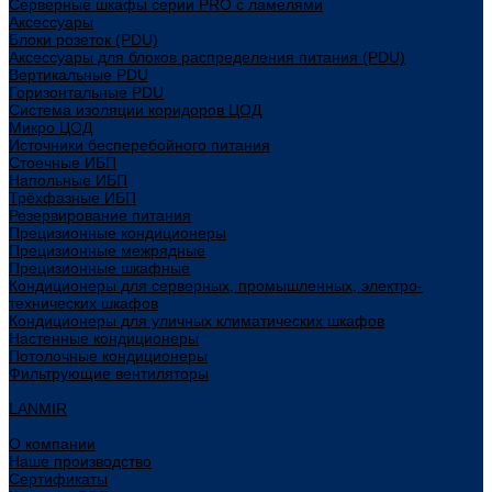
Серверные шкафы серии PRO с ламелями
Аксессуары
Блоки розеток (PDU)
Аксессуары для блоков распределения питания (PDU)
Вертикальные PDU
Горизонтальные PDU
Система изоляции коридоров ЦОД
Микро ЦОД
Источники бесперебойного питания
Стоечные ИБП
Напольные ИБП
Трёхфазные ИБП
Резервирование питания
Прецизионные кондиционеры
Прецизионные межрядные
Прецизионные шкафные
Кондиционеры для серверных, промышленных, электро-
технических шкафов
Кондиционеры для уличных климатических шкафов
Настенные кондиционеры
Потолочные кондиционеры
Фильтрующие вентиляторы
LANMIR
О компании
Наше производство
Сертификаты