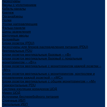
Аксессуары
Вводы с уплотнением
Кабель-каналы
Крепеж
Органайзеры
Полки
Уголки направляющие
Фальш-панели
Шины заземления
Щеточные вводы
Колокейшн
Блоки розеток (PDU)
Аксессуары для блоков распределения питания (PDU)
Вертикальные PDU
Блоки розеток вертикальные базовые – «В»
Блоки розеток вертикальные базовый с локальным
мониторингом – «В+»
Блоки розеток вертикальные с мониторингом каждой розетки –
«М+»
Блоки розеток вертикальные с мониторингом, контролем и
управлением каждой розеткой – «МС»
Блоки розеток вертикальные с общим мониторингом – «М»
Горизонтальные PDU
Система изоляции коридоров ЦОД
Микро ЦОД
Источники бесперебойного питания
Стоечные ИБП
Напольные ИБП