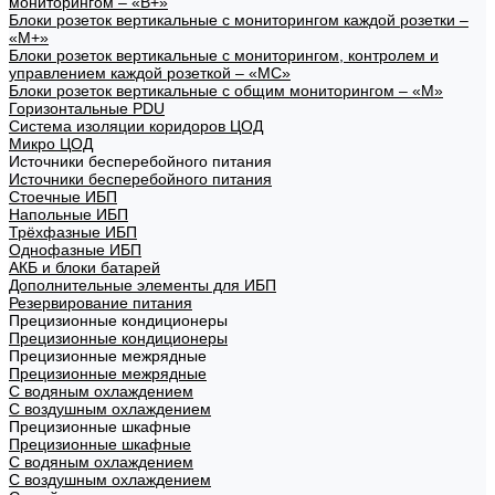
мониторингом – «В+»
Блоки розеток вертикальные с мониторингом каждой розетки –
«М+»
Блоки розеток вертикальные с мониторингом, контролем и
управлением каждой розеткой – «МС»
Блоки розеток вертикальные с общим мониторингом – «М»
Горизонтальные PDU
Система изоляции коридоров ЦОД
Микро ЦОД
Источники бесперебойного питания
Источники бесперебойного питания
Стоечные ИБП
Напольные ИБП
Трёхфазные ИБП
Однофазные ИБП
АКБ и блоки батарей
Дополнительные элементы для ИБП
Резервирование питания
Прецизионные кондиционеры
Прецизионные кондиционеры
Прецизионные межрядные
Прецизионные межрядные
С водяным охлаждением
С воздушным охлаждением
Прецизионные шкафные
Прецизионные шкафные
С водяным охлаждением
С воздушным охлаждением