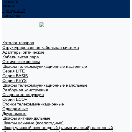
Новости
Акции
Где купить?
Контакты
Каталог товаров
Структурированная кабельная система
Адаптеры оптические
Кабель витая пара
Оптические кроссы
Шкафы телекоммуникационные настенные
Cерия LITE
Cерия BASIS
Cерия KEYS
Шкафы телекоммуникационные напольные
Разборная конструкция
Сварная конструкция
Серия ECO+
Стойки телекоммуникационные
Однорамные
Двухрамные
Шкафы антивандальные
Шкафы уличные (всепогодные)
Шкаф уличный всепогодный (климатический) настенный