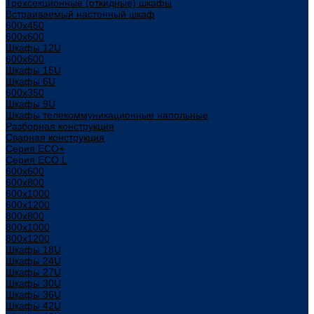
Трехсекционные (откидные) шкафы
Встраиваемый настенный шкаф
600x450
600x600
Шкафы 12U
600x600
Шкафы 15U
Шкафы 6U
600x350
Шкафы 9U
Шкафы телекоммуникационные напольные
Разборная конструкция
Сварная конструкция
Серия ECO+
Серия ECO L
600x600
600x800
600х1000
600х1200
800x800
800х1000
800х1200
Шкафы 18U
Шкафы 24U
Шкафы 27U
Шкафы 30U
Шкафы 36U
Шкафы 42U