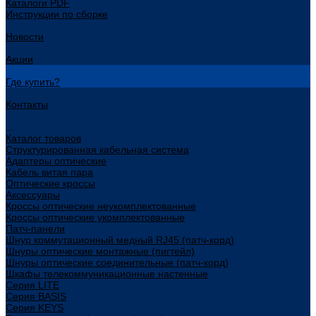
Каталоги PDF
Инструкции по сборке
Новости
Акции
Где купить?
Контакты
...
Каталог товаров
Структурированная кабельная система
Адаптеры оптические
Кабель витая пара
Оптические кроссы
Аксессуары
Кроссы оптические неукомплектованные
Кроссы оптические укомплектованные
Патч-панели
Шнур коммутационный медный RJ45 (патч-корд)
Шнуры оптические монтажные (пигтейл)
Шнуры оптические соединительные (патч-корд)
Шкафы телекоммуникационные настенные
Cерия LITE
Cерия BASIS
Cерия KEYS