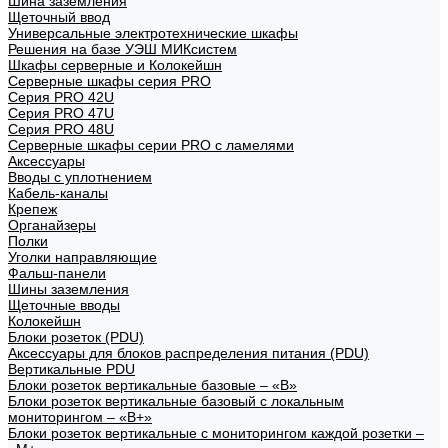
Шина заземления
Щеточный ввод
Универсальные электротехнические шкафы
Решения на базе УЭШ МИКсистем
Шкафы серверные и Колокейшн
Серверные шкафы серия PRO
Серия PRO 42U
Серия PRO 47U
Серия PRO 48U
Серверные шкафы серии PRO с ламелями
Аксессуары
Вводы с уплотнением
Кабель-каналы
Крепеж
Органайзеры
Полки
Уголки направляющие
Фальш-панели
Шины заземления
Щеточные вводы
Колокейшн
Блоки розеток (PDU)
Аксессуары для блоков распределения питания (PDU)
Вертикальные PDU
Блоки розеток вертикальные базовые – «В»
Блоки розеток вертикальные базовый с локальным
мониторингом – «В+»
Блоки розеток вертикальные с мониторингом каждой розетки –