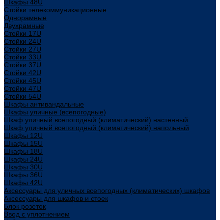
Шкафы 48U
Стойки телекоммуникационные
Однорамные
Двухрамные
Стойки 17U
Стойки 24U
Стойки 27U
Стойки 33U
Стойки 37U
Стойки 42U
Стойки 45U
Стойки 47U
Стойки 54U
Шкафы антивандальные
Шкафы уличные (всепогодные)
Шкаф уличный всепогодный (климатический) настенный
Шкаф уличный всепогодный (климатический) напольный
Шкафы 12U
Шкафы 15U
Шкафы 18U
Шкафы 24U
Шкафы 30U
Шкафы 36U
Шкафы 42U
Аксессуары для уличных всепогодных (климатических) шкафов
Аксессуары для шкафов и стоек
Блок розеток
Ввод с уплотнением