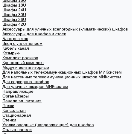
Шкафы 15U
Шкафы 18U
Шкафы 24U
Шкафы 30U
Шкафы 36U
Шкафы 42U
Аксессуары для уличных всепогодных (климатических) шкафов
Аксессуары для шкафов и стоек
Блок розеток
Ввод с уплотнением
Кабель канал
Козырьки
Комплект роликов
Крепежный комплект
Модули вентиляторные
Для напольных телекоммуникационных шкафов МИКсистем
Для настенных телекоммуникационных шкафов МИКсистем
Для серверных шкафов
Для уличных шкафов МИКсистем
Направляющие
Органайзеры
Панели эл. питания
Полки
Консольная
Стационарная
Стенки
Уголки опорные (направляющие) для шкафов
Фальш-панели