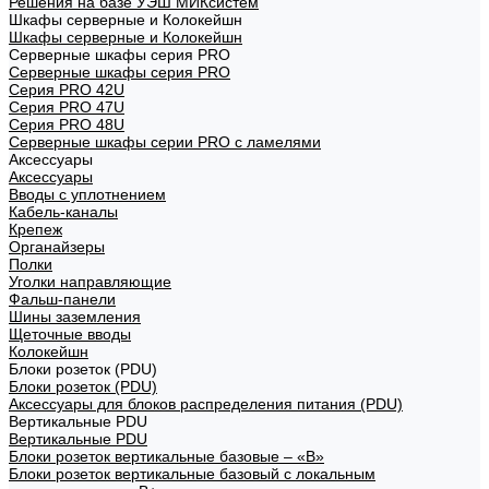
Решения на базе УЭШ МИКсистем
Шкафы серверные и Колокейшн
Шкафы серверные и Колокейшн
Серверные шкафы серия PRO
Серверные шкафы серия PRO
Серия PRO 42U
Серия PRO 47U
Серия PRO 48U
Серверные шкафы серии PRO с ламелями
Аксессуары
Аксессуары
Вводы с уплотнением
Кабель-каналы
Крепеж
Органайзеры
Полки
Уголки направляющие
Фальш-панели
Шины заземления
Щеточные вводы
Колокейшн
Блоки розеток (PDU)
Блоки розеток (PDU)
Аксессуары для блоков распределения питания (PDU)
Вертикальные PDU
Вертикальные PDU
Блоки розеток вертикальные базовые – «В»
Блоки розеток вертикальные базовый с локальным