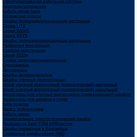
Структурированная кабельная система
Адаптеры оптические
Кабель витая пара
Оптические кроссы
Шкафы телекоммуникационные настенные
Cерия LITE
Cерия BASIS
Cерия KEYS
Шкафы телекоммуникационные напольные
Разборная конструкция
Сварная конструкция
Серия ECO+
Стойки телекоммуникационные
Однорамные
Двухрамные
Шкафы антивандальные
Шкафы уличные (всепогодные)
Шкаф уличный всепогодный (климатический) настенный
Шкаф уличный всепогодный (климатический) напольный
Аксессуары для уличных всепогодных (климатических) шкафов
Аксессуары для шкафов и стоек
Блок розеток
Ввод с уплотнением
Кабель канал
Универсальные электротехнические шкафы
Решения на базе УЭШ МИКсистем
Шкафы серверные и Колокейшн
Серверные шкафы серия PRO