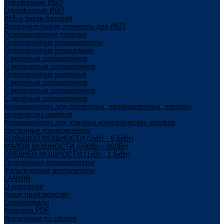
Трёхфазные ИБП
Однофазные ИБП
АКБ и блоки батарей
Дополнительные элементы для ИБП
Резервирование питания
Прецизионные кондиционеры
Прецизионные межрядные
С водяным охлаждением
С воздушным охлаждением
Прецизионные шкафные
С водяным охлаждением
С воздушным охлаждением
С двойным охлаждением
Кондиционеры для серверных, промышленных, электро-
технических шкафов
Кондиционеры для уличных климатических шкафов
Настенные кондиционеры
БОЛЬШОЙ МОЩНОСТИ (2кВт - 6,5кВт)
МАЛОЙ МОЩНОСТИ (500Вт – 800Вт)
СРЕДНЕЙ МОЩНОСТИ (1кВт - 1,5кВт)
Потолочные кондиционеры
Фильтрующие вентиляторы
LANMIR
О компании
Наше производство
Сертификаты
Каталоги PDF
Инструкции по сборке