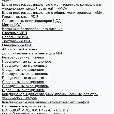
«М+»
Блоки розеток вертикальные с мониторингом, контролем и
управлением каждой розеткой – «МС»
Блоки розеток вертикальные с общим мониторингом – «М»
Горизонтальные PDU
Система изоляции коридоров ЦОД
Микро ЦОД
Источники бесперебойного питания
Стоечные ИБП
Напольные ИБП
Трёхфазные ИБП
Однофазные ИБП
АКБ и блоки батарей
Дополнительные элементы для ИБП
Резервирование питания
Прецизионные кондиционеры
Прецизионные межрядные
С водяным охлаждением
С воздушным охлаждением
Прецизионные шкафные
С водяным охлаждением
С воздушным охлаждением
С двойным охлаждением
Кондиционеры для серверных, промышленных, электро-
технических шкафов
Кондиционеры для уличных климатических шкафов
Настенные кондиционеры
БОЛЬШОЙ МОЩНОСТИ (2кВт - 6,5кВт)