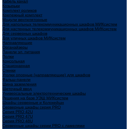
Кабель канал
Козырьки
Комплект роликов
Крепежный комплект
Модули вентиляторные
Для напольных телекоммуникационных шкафов МИКсистем
Для настенных телекоммуникационных шкафов МИКсистем
Для серверных шкафов
Для уличных шкафов МИКсистем
Направляющие
Органайзеры
Панели эл. питания
Полки
Консольная
Стационарная
Стенки
Уголки опорные (направляющие) для шкафов
Фальш-панели
Шина заземления
Щеточный ввод
Универсальные электротехнические шкафы
Решения на базе УЭШ МИКсистем
Шкафы серверные и Колокейшн
Серверные шкафы серия PRO
Серия PRO 42U
Серия PRO 47U
Серия PRO 48U
Серверные шкафы серии PRO с ламелями