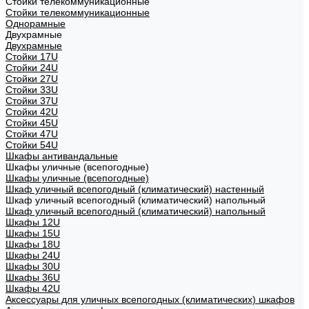
Стойки телекоммуникационные
Стойки телекоммуникационные
Однорамные
Двухрамные
Двухрамные
Стойки 17U
Стойки 24U
Стойки 27U
Стойки 33U
Стойки 37U
Стойки 42U
Стойки 45U
Стойки 47U
Стойки 54U
Шкафы антивандальные
Шкафы уличные (всепогодные)
Шкафы уличные (всепогодные)
Шкаф уличный всепогодный (климатический) настенный
Шкаф уличный всепогодный (климатический) напольный
Шкаф уличный всепогодный (климатический) напольный
Шкафы 12U
Шкафы 15U
Шкафы 18U
Шкафы 24U
Шкафы 30U
Шкафы 36U
Шкафы 42U
Аксессуары для уличных всепогодных (климатических) шкафов