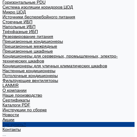
Горизонтальные PDU
Система изоляции коридоров ЦОД
Микро ЦОД
Источники бесперебойного питания
Стоечные ИБП
Напольные ИБП
Трёхфазные ИБП
Резервирование питания
Прецизионные кондиционеры
Прецизионные межрядные
Прецизионные шкафные
Кондиционеры для серверных, промышленных, электро-
технических шкафов
Кондиционеры для уличных климатических шкафов
Настенные кондиционеры
Потолочные кондиционеры
Фильтрующие вентиляторы
LANMIR
О компании
Наше производство
Сертификаты
Каталоги PDF
Инструкции по сборке
Новости
Акции
Где купить?
Контакты
...