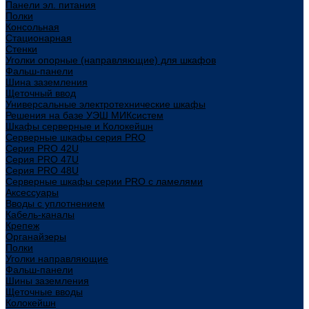
Панели эл. питания
Полки
Консольная
Стационарная
Стенки
Уголки опорные (направляющие) для шкафов
Фальш-панели
Шина заземления
Щеточный ввод
Универсальные электротехнические шкафы
Решения на базе УЭШ МИКсистем
Шкафы серверные и Колокейшн
Серверные шкафы серия PRO
Серия PRO 42U
Серия PRO 47U
Серия PRO 48U
Серверные шкафы серии PRO с ламелями
Аксессуары
Вводы с уплотнением
Кабель-каналы
Крепеж
Органайзеры
Полки
Уголки направляющие
Фальш-панели
Шины заземления
Щеточные вводы
Колокейшн