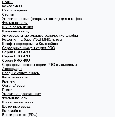
Полки
Консольная
Стационарная
Стенки
Уголки опорные (направляющие) для шкафов
Фальш-панели
Шина заземления
Щеточный ввод
Универсальные электротехнические шкафы
Решения на базе УЭШ МИКсистем
Шкафы серверные и Колокейшн
Серверные шкафы серия PRO
Серия PRO 42U
Серия PRO 47U
Серия PRO 48U
Серверные шкафы серии PRO с ламелями
Аксессуары
Вводы с уплотнением
Кабель-каналы
Крепеж
Органайзеры
Полки
Уголки направляющие
Фальш-панели
Шины заземления
Щеточные вводы
Колокейшн
Блоки розеток (PDU)