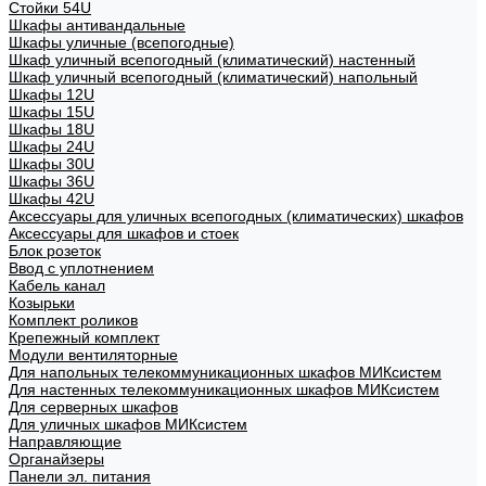
Стойки 54U
Шкафы антивандальные
Шкафы уличные (всепогодные)
Шкаф уличный всепогодный (климатический) настенный
Шкаф уличный всепогодный (климатический) напольный
Шкафы 12U
Шкафы 15U
Шкафы 18U
Шкафы 24U
Шкафы 30U
Шкафы 36U
Шкафы 42U
Аксессуары для уличных всепогодных (климатических) шкафов
Аксессуары для шкафов и стоек
Блок розеток
Ввод с уплотнением
Кабель канал
Козырьки
Комплект роликов
Крепежный комплект
Модули вентиляторные
Для напольных телекоммуникационных шкафов МИКсистем
Для настенных телекоммуникационных шкафов МИКсистем
Для серверных шкафов
Для уличных шкафов МИКсистем
Направляющие
Органайзеры
Панели эл. питания