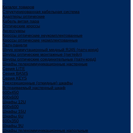
...
Каталог товаров
Структурированная кабельная система
Адаптеры оптические
Кабель витая пара
Оптические кроссы
Аксессуары
Кроссы оптические неукомплектованные
Кроссы оптические укомплектованные
Патч-панели
Шнур коммутационный медный RJ45 (патч-корд)
Шнуры оптические монтажные (пигтейл)
Шнуры оптические соединительные (патч-корд)
Шкафы телекоммуникационные настенные
Cерия LITE
Cерия BASIS
Cерия KEYS
Трехсекционные (откидные) шкафы
Встраиваемый настенный шкаф
600x450
600x600
Шкафы 12U
600x600
Шкафы 15U
Шкафы 6U
600x350
Шкафы 9U
Шкафы телекоммуникационные напольные