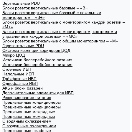
Вертикальные PDU
Блоки розеток вертикальные базовые – «В»
Блоки розеток вертикальные базовый с локальным
мониторингом – «В+»
Блоки розеток вертикальные с мониторингом каждой розетки –
«М+»
Блоки розеток вертикальные с мониторингом, контролем и
управлением каждой розеткой – «МС»
Блоки розеток вертикальные с общим мониторингом – «М»
Горизонтальные PDU
Система изоляции коридоров ЦОД
Микро ЦОД
Источники бесперебойного питания
Источники бесперебойного питания
Стоечные ИБП
Напольные ИБП
Трёхфазные ИБП
Однофазные ИБП
АКБ и блоки батарей
Дополнительные элементы для ИБП
Резервирование питания
Прецизионные кондиционеры
Прецизионные кондиционеры
Прецизионные межрядные
Прецизионные межрядные
С водяным охлаждением
С воздушным охлаждением
Прецизионные шкафные