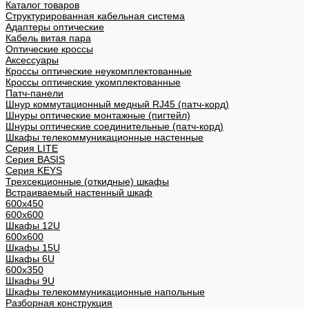
Каталог товаров
Структурированная кабельная система
Адаптеры оптические
Кабель витая пара
Оптические кроссы
Аксессуары
Кроссы оптические неукомплектованные
Кроссы оптические укомплектованные
Патч-панели
Шнур коммутационный медный RJ45 (патч-корд)
Шнуры оптические монтажные (пигтейл)
Шнуры оптические соединительные (патч-корд)
Шкафы телекоммуникационные настенные
Cерия LITE
Cерия BASIS
Cерия KEYS
Трехсекционные (откидные) шкафы
Встраиваемый настенный шкаф
600x450
600x600
Шкафы 12U
600x600
Шкафы 15U
Шкафы 6U
600x350
Шкафы 9U
Шкафы телекоммуникационные напольные
Разборная конструкция