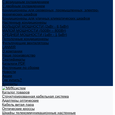
С воздушным охлаждением
С двойным охлаждением
Кондиционеры для серверных, промышленных, электро-
технических шкафов
Кондиционеры для уличных климатических шкафов
Настенные кондиционеры
БОЛЬШОЙ МОЩНОСТИ (2кВт - 6,5кВт)
МАЛОЙ МОЩНОСТИ (500Вт – 800Вт)
СРЕДНЕЙ МОЩНОСТИ (1кВт - 1,5кВт)
Потолочные кондиционеры
Фильтрующие вентиляторы
LANMIR
О компании
Наше производство
Сертификаты
Каталоги PDF
Инструкции по сборке
Новости
Акции
Где купить?
Контакты
Каталог товаров
Структурированная кабельная система
Адаптеры оптические
Кабель витая пара
Оптические кроссы
Шкафы телекоммуникационные настенные