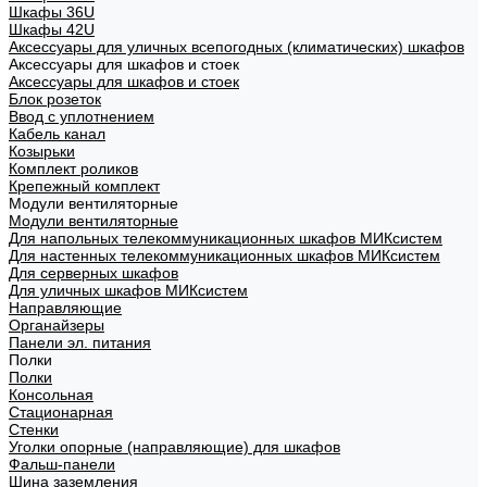
Шкафы 36U
Шкафы 42U
Аксессуары для уличных всепогодных (климатических) шкафов
Аксессуары для шкафов и стоек
Аксессуары для шкафов и стоек
Блок розеток
Ввод с уплотнением
Кабель канал
Козырьки
Комплект роликов
Крепежный комплект
Модули вентиляторные
Модули вентиляторные
Для напольных телекоммуникационных шкафов МИКсистем
Для настенных телекоммуникационных шкафов МИКсистем
Для серверных шкафов
Для уличных шкафов МИКсистем
Направляющие
Органайзеры
Панели эл. питания
Полки
Полки
Консольная
Стационарная
Стенки
Уголки опорные (направляющие) для шкафов
Фальш-панели
Шина заземления