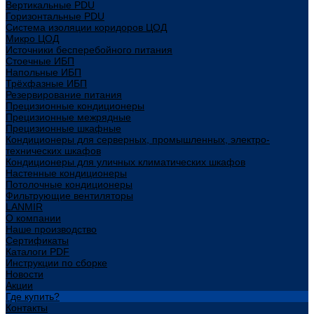
Вертикальные PDU
Горизонтальные PDU
Система изоляции коридоров ЦОД
Микро ЦОД
Источники бесперебойного питания
Стоечные ИБП
Напольные ИБП
Трёхфазные ИБП
Резервирование питания
Прецизионные кондиционеры
Прецизионные межрядные
Прецизионные шкафные
Кондиционеры для серверных, промышленных, электро-
технических шкафов
Кондиционеры для уличных климатических шкафов
Настенные кондиционеры
Потолочные кондиционеры
Фильтрующие вентиляторы
LANMIR
О компании
Наше производство
Сертификаты
Каталоги PDF
Инструкции по сборке
Новости
Акции
Где купить?
Контакты