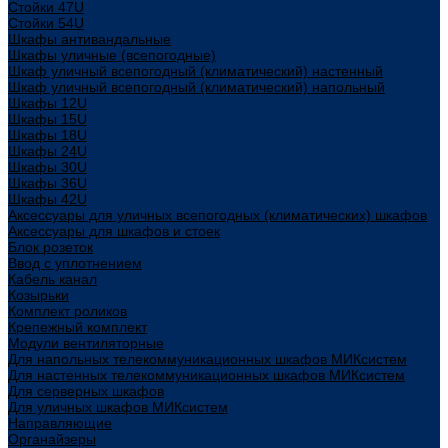
Стойки 47U
Стойки 54U
Шкафы антивандальные
Шкафы уличные (всепогодные)
Шкаф уличный всепогодный (климатический) настенный
Шкаф уличный всепогодный (климатический) напольный
Шкафы 12U
Шкафы 15U
Шкафы 18U
Шкафы 24U
Шкафы 30U
Шкафы 36U
Шкафы 42U
Аксессуары для уличных всепогодных (климатических) шкафов
Аксессуары для шкафов и стоек
Блок розеток
Ввод с уплотнением
Кабель канал
Козырьки
Комплект роликов
Крепежный комплект
Модули вентиляторные
Для напольных телекоммуникационных шкафов МИКсистем
Для настенных телекоммуникационных шкафов МИКсистем
Для серверных шкафов
Для уличных шкафов МИКсистем
Направляющие
Органайзеры