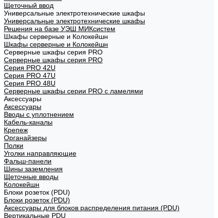
Щеточный ввод
Универсальные электротехнические шкафы
Универсальные электротехнические шкафы
Решения на базе УЭШ МИКсистем
Шкафы серверные и Колокейшн
Шкафы серверные и Колокейшн
Серверные шкафы серия PRO
Серверные шкафы серия PRO
Серия PRO 42U
Серия PRO 47U
Серия PRO 48U
Серверные шкафы серии PRO с ламелями
Аксессуары
Аксессуары
Вводы с уплотнением
Кабель-каналы
Крепеж
Органайзеры
Полки
Уголки направляющие
Фальш-панели
Шины заземления
Щеточные вводы
Колокейшн
Блоки розеток (PDU)
Блоки розеток (PDU)
Аксессуары для блоков распределения питания (PDU)
Вертикальные PDU