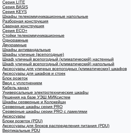
Cерия LITE
Cерия BASIS
Cерия KEYS
Шкафы телекоммуникационные напольные
Разборная конструкция
Сварная конструкция
Серия ECO+
Стойки телекоммуникационные
Однорамные
Двухрамные
Шкафы антивандальные
Шкафы уличные (всепогодные)
Шкаф уличный всепогодный (климатический) настенный
Шкаф уличный всепогодный (климатический) напольный
Аксессуары для уличных всепогодных (климатических) шкафов
Аксессуары для шкафов и стоек
Блок розеток
Ввод с уплотнением
Кабель канал
Универсальные электротехнические шкафы
Решения на базе УЭШ МИКсистем
Шкафы серверные и Колокейшн
Серверные шкафы серия PRO
Серверные шкафы серии PRO с ламелями
Аксессуары
Блоки розеток (PDU)
Аксессуары для блоков распределения питания (PDU)
Вертикальные PDU