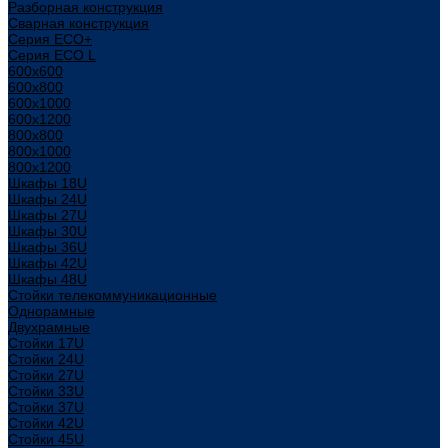
Разборная конструкция
Сварная конструкция
Серия ECO+
Серия ECO L
600x600
600x800
600х1000
600х1200
800x800
800х1000
800х1200
Шкафы 18U
Шкафы 24U
Шкафы 27U
Шкафы 30U
Шкафы 36U
Шкафы 42U
Шкафы 48U
Стойки телекоммуникационные
Однорамные
Двухрамные
Стойки 17U
Стойки 24U
Стойки 27U
Стойки 33U
Стойки 37U
Стойки 42U
Стойки 45U