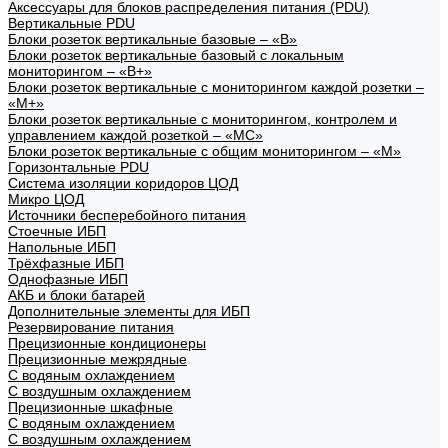
Аксессуары для блоков распределения питания (PDU)
Вертикальные PDU
Блоки розеток вертикальные базовые – «В»
Блоки розеток вертикальные базовый с локальным
мониторингом – «В+»
Блоки розеток вертикальные с мониторингом каждой розетки –
«М+»
Блоки розеток вертикальные с мониторингом, контролем и
управлением каждой розеткой – «МС»
Блоки розеток вертикальные с общим мониторингом – «М»
Горизонтальные PDU
Система изоляции коридоров ЦОД
Микро ЦОД
Источники бесперебойного питания
Стоечные ИБП
Напольные ИБП
Трёхфазные ИБП
Однофазные ИБП
АКБ и блоки батарей
Дополнительные элементы для ИБП
Резервирование питания
Прецизионные кондиционеры
Прецизионные межрядные
С водяным охлаждением
С воздушным охлаждением
Прецизионные шкафные
С водяным охлаждением
С воздушным охлаждением