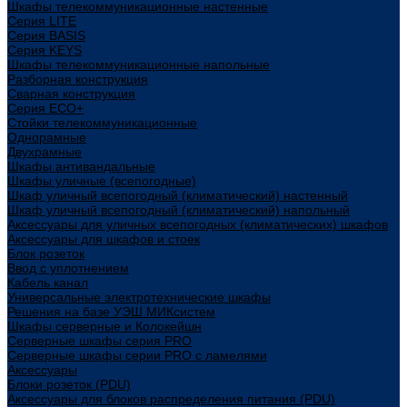
Шкафы телекоммуникационные настенные
Cерия LITE
Cерия BASIS
Cерия KEYS
Шкафы телекоммуникационные напольные
Разборная конструкция
Сварная конструкция
Серия ECO+
Стойки телекоммуникационные
Однорамные
Двухрамные
Шкафы антивандальные
Шкафы уличные (всепогодные)
Шкаф уличный всепогодный (климатический) настенный
Шкаф уличный всепогодный (климатический) напольный
Аксессуары для уличных всепогодных (климатических) шкафов
Аксессуары для шкафов и стоек
Блок розеток
Ввод с уплотнением
Кабель канал
Универсальные электротехнические шкафы
Решения на базе УЭШ МИКсистем
Шкафы серверные и Колокейшн
Серверные шкафы серия PRO
Серверные шкафы серии PRO с ламелями
Аксессуары
Блоки розеток (PDU)
Аксессуары для блоков распределения питания (PDU)